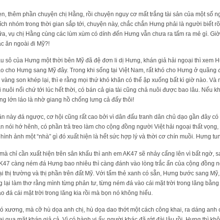
 ren, thêm phần chuyện chị Hằng, rồi chuyện nguy cơ mất trắng tài sản của một số ngh
 ích nhóm trong thời gian sắp tới, chuyện này, chắc chắn Hưng phải là người biết r
, vụ chị Hằng cùng các lùm xùm có dính đến Hưng vẫn chưa ra tấm ra mẻ gì. Gi
ắc ăn ngoài đi Mỹ?!
bầu sô của Hưng một thời bên Mỹ đã đệ đơn li dị Hưng, khán giả hải ngoại thì xem
nào cho Hưng sang Mỹ đây. Trong khi sống tại Việt Nam, rất khó cho Hưng ở quãng 
 vàng son khép lại, thì e rằng mọi thứ khó khăn có thể ập xuống bất kì giờ nào. Và
i nuôi nổi chứ tới lúc hết thời, có bán cả gia tài cũng chả nuôi được bao lâu. Nếu k
g lớn láo là nhờ giang hồ chống lưng cả đấy thôi!
 lần này đá ngược, cơ hội cũng rất cao bởi vì dân đấu tranh dân chủ dạo gần đây có v
ăn nói hớ hênh, có phần trả treo làm cho cộng đồng người Việt hải ngoại thất vọng
, hình ảnh một “nhà” gì đó xuất hiện là hết sức hợp lý và thời cơ chín muồi. Hưng tu
mà chỉ cần xuất hiện trên sân khấu thì anh em AK47 sẽ nhảy cẩng lên vì bất ngờ, 
K47 càng ném đá Hưng bao nhiêu thì càng đánh vào lòng trắc ẩn của cộng đồng ng
i thị trường và thị phần trên đất Mỹ. Với tấm thẻ xanh có sẵn, Hưng bước sang Mỹ,
lại làm thơ rằng mình từng phản tư, từng ném đá vào cái mặt trời trong lăng bằng 
 tao đá cái mặt trời trong lăng kia rồi mà bọn nó không hiểu.
 có xương, mà cỡ hù dọa anh chị, hù dọa dao thớt một cách công khai, ra dáng an
i qua mặt khán giả cả. Vì có hành vi ấy, người khác đã rớt đài lâu rồi, Hưng thì kh