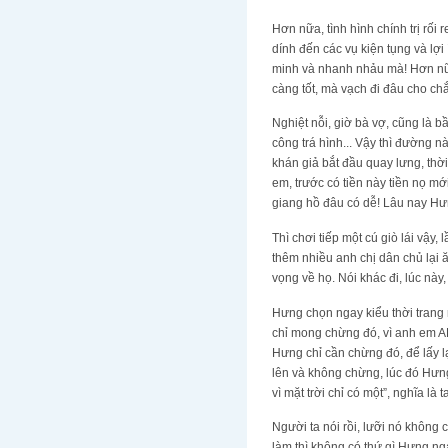
Hơn nữa, tình hình chính trị rối
dính đến các vụ kiện tụng và lợi
minh và nhanh nhảu mà! Hơn nữa
càng tốt, mà vạch đi đâu cho ch
Nghiệt nỗi, giờ bà vợ, cũng là 
công trá hình... Vậy thì đường 
khán giả bắt đầu quay lưng, thời
em, trước có tiền này tiền nọ mớ
giang hồ đâu có dễ! Lâu nay Hưn
Thì chơi tiếp một cú giò lái vậy,
thêm nhiều anh chị dân chủ lại 
vọng về họ. Nói khác đi, lúc này
Hưng chọn ngay kiểu thời trang 
chỉ mong chừng đó, vì anh em A
Hưng chỉ cần chừng đó, để lấy lạ
lên và không chừng, lúc đó Hưng 
vì mặt trời chỉ có một”, nghĩa là
Người ta nói rồi, lưỡi nó không
làm thì không có thứ gì Hưng ngạ