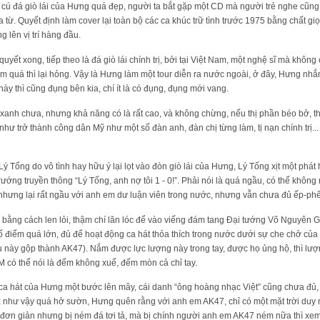
ú đá giò lái của Hưng quá đẹp, người ta bắt gặp một CD mà người trẻ nghe cũng c
 từ. Quyết định làm cover lại toàn bộ các ca khúc trữ tình trước 1975 bằng chất gi
lên vị trí hàng đầu.
quyết xong, tiếp theo là đá giò lái chính trị, bởi tại Việt Nam, một nghệ sĩ mà không 
m quá thì lại hỏng. Vậy là Hưng làm một tour diễn ra nước ngoài, ở đây, Hưng nhắm
này thì cũng đụng bên kia, chí ít là có đụng, đụng mới vang.
xanh chưa, nhưng khả năng có là rất cao, và không chừng, nếu thị phần béo bở, th
i như trở thành công dân Mỹ như một số đàn anh, đàn chị từng làm, tị nạn chính trị..
ý Tống do vô tình hay hữu ý lại lọt vào đòn giò lái của Hưng, Lý Tống xịt một phá
rướng truyền thông “Lý Tống, anh nợ tôi 1 - 0!”. Phải nói là quá ngầu, có thể khô
, nhưng lại rất ngầu với anh em dư luận viên trong nước, nhưng vẫn chưa đủ ếp-phê
bằng cách len lỏi, thậm chí lăn lóc để vào viếng đám tang Đại tướng Võ Nguyên 
 điểm quá lớn, đủ để hoạt động ca hát thỏa thích trong nước dưới sự che chở của
 này gộp thành AK47). Nắm được lực lượng này trong tay, được họ ủng hộ, thì lượ
 có thể nói là đếm không xuể, đếm mòn cả chỉ tay.
p ca hát của Hưng một bước lên mây, cái danh “ông hoàng nhạc Việt” cũng chưa đủ
đá như vậy quá hở sườn, Hưng quên rằng với anh em AK47, chỉ có một mặt trời duy
 đơn giản nhưng bị ném đá tơi tả, mà bị chính người anh em AK47 ném nữa thì xem 