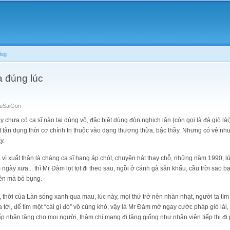
Skip to
main
content
log
a đúng lúc
TuSaiGon
ấy chưa có ca sĩ nào lại dùng võ, đặc biệt dùng đòn nghịch lân (còn gọi là đá giò l
t tận dụng thời cơ chính trị thuộc vào dạng thượng thừa, bậc thầy. Nhưng có vẻ như
y.
 vì xuất thân là chàng ca sĩ hạng áp chót, chuyên hát thay chỗ, những năm 1990, 
m ngày xưa... thì Mr Đàm lọt tọt đi theo sau, ngồi ở cánh gà sân khấu, cầu trời sao 
tiền mà bỏ bụng.
, thời của Làn sóng xanh qua mau, lúc này, mọi thứ trở nên nhàn nhạt, người ta tìm
ới, để tìm một “cái gì đó” vô cùng khó, vậy là Mr Đàm mở ngay cước pháp giò lái, t
p nhận tặng cho mọi người, thậm chí mang đi tặng giống như nhân viên tiếp thị đi 