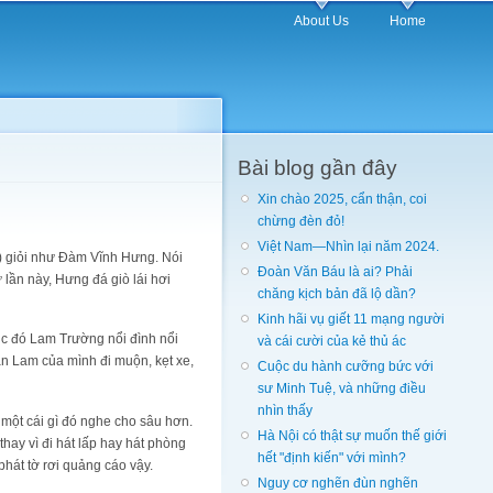
About Us
Home
Bài blog gần đây
Xin chào 2025, cẩn thận, coi
chừng đèn đỏ!
Việt Nam—Nhìn lại năm 2024.
ái) giỏi như Đàm Vĩnh Hưng. Nói
Đoàn Văn Báu là ai? Phải
 lần này, Hưng đá giò lái hơi
chăng kịch bản đã lộ dần?
Kinh hãi vụ giết 11 mạng người
lúc đó Lam Trường nổi đình nổi
và cái cười của kẻ thủ ác
bạn Lam của mình đi muộn, kẹt xe,
Cuộc du hành cưỡng bức với
sư Minh Tuệ, và những điều
nhìn thấy
 một cái gì đó nghe cho sâu hơn.
Hà Nội có thật sự muốn thế giới
hay vì đi hát lấp hay hát phòng
hết "định kiến" với mình?
phát tờ rơi quảng cáo vậy.
Nguy cơ nghẽn đùn nghẽn