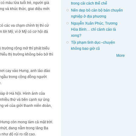
ó máu lửa tuổi trẻ, người già
trong cải cách thể chế
ọng và khúc thức, giai điệu mới
Nên dẹp bỏ cán bộ bán chuyên
nghiệp ở địa phương
Nguyễn Xuân Phúc, Trương
có các va chạm chính trị thì cứ
Hòa Bình… chỉ cảnh cáo là
 tới Mỹ, vì ở Mỹ có cơ hội đá
xong?
Tội phạm tình dục--chuyện
ị trường rộng mở thì phát biểu
không bao giờ cũ
. Nếu thị trường không béo bở thì
More
t hơi cay vào Hưng, anh lảo đảo
ng ngầu trong cộng đồng người
.
Giáp ở Hà Nội. Hình ảnh của
 nhiều thứ và bên cạnh sự ủng
ng vé của giới thanh niên đoàn,
, Hưng còn mong làm cả mặt trời.
 nhứt, đang nằm trong lăng Ba
như độ rủi ro rất cao.