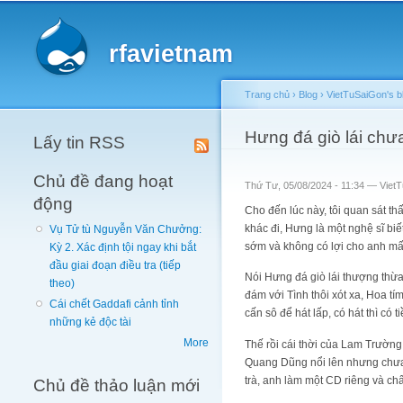
Main menu
rfavietnam
Trang chủ
›
Blog
›
VietTuSaiGon's b
You are here
Hưng đá giò lái chư
Lấy tin RSS
Chủ đề đang hoạt
Thứ Tư, 05/08/2024 - 11:34 —
Viet
động
Cho đến lúc này, tôi quan sát th
khác đi, Hưng là một nghệ sĩ biế
Vụ Tử tù Nguyễn Văn Chưởng:
sớm và không có lợi cho anh mấ
Kỳ 2. Xác định tội ngay khi bắt
đầu giai đoạn điều tra (tiếp
Nói Hưng đá giò lái thượng thừa
theo)
đám với Tình thôi xót xa, Hoa tí
Cái chết Gaddafi cảnh tỉnh
cấn sô để hát lấp, có hát thì có 
những kẻ độc tài
More
Thế rồi cái thời của Lam Trường
Quang Dũng nổi lên nhưng chưa t
trà, anh làm một CD riêng và chấ
Chủ đề thảo luận mới