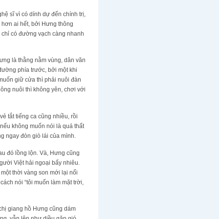
ệ sĩ vì có dính dự đến chính trị,
õ hơn ai hết, bởi Hưng thông
ờ chỉ có đường vạch càng nhanh
 Hưng là thằng nằm vùng, dân văn
đường phía trước, bởi một khi
 muốn giữ cửa thì phải nuôi đàn
hông nuôi thì không yên, chơi với
ẻ tắt tiếng ca cũng nhiều, rồi
, nếu không muốn nói là quá thất
ng ngay đòn giò lái của mình.
sau đó lồng lộn. Và, Hưng cũng
ười Việt hải ngoại bấy nhiêu.
 một thời vàng son mới lại nổi
cách nói “tôi muốn làm mặt trời,
h chị giang hồ Hưng cũng dám
ông, vẫn lên như diều gặp gió,