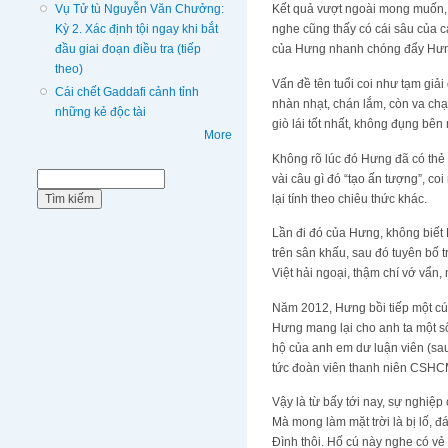
Vụ Tử tù Nguyễn Văn Chưởng:
Kết quả vượt ngoài mong muốn, c
Kỳ 2. Xác định tội ngay khi bắt
nghe cũng thấy có cái sâu của ca
đầu giai đoạn điều tra (tiếp
của Hưng nhanh chóng đẩy Hưng 
theo)
Vấn đề tên tuổi coi như tạm giải 
Cái chết Gaddafi cảnh tỉnh
nhàn nhạt, chán lắm, còn va chạ
những kẻ độc tài
giò lái tốt nhất, không đụng bên 
More
Không rõ lúc đó Hưng đã có thẻ 
Biểu mẫu tìm kiếm
vài câu gì đó “tạo ấn tượng”, co
Tìm kiếm
lại tính theo chiêu thức khác.
Lần đi đó của Hưng, không biết L
trên sân khấu, sau đó tuyên bố t
Việt hải ngoại, thậm chí vớ vẩn
Năm 2012, Hưng bồi tiếp một cú 
Hưng mang lại cho anh ta một số
hộ của anh em dư luận viên (sau
tức đoàn viên thanh niên CSHCM
Vậy là từ bấy tới nay, sự nghiệ
Mà mong làm mặt trời là bị lố, 
Đình thôi. Hố cú này nghe có vẻ