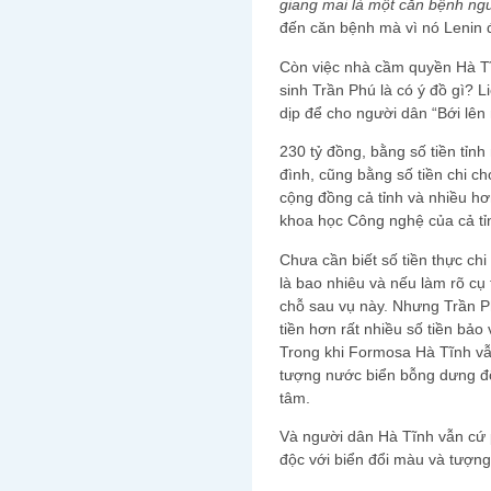
giang mai là một căn bệnh ngu
đến căn bệnh mà vì nó Lenin 
Còn việc nhà cầm quyền Hà Tĩ
sinh Trần Phú là có ý đồ gì? Li
dịp để cho người dân “Bới lê
230 tỷ đồng, bằng số tiền tỉnh
đình, cũng bằng số tiền chi ch
cộng đồng cả tỉnh và nhiều hơn
khoa học Công nghệ của cả t
Chưa cần biết số tiền thực ch
là bao nhiêu và nếu làm rõ cụ 
chỗ sau vụ này. Nhưng Trần Ph
tiền hơn rất nhiều số tiền bả
Trong khi Formosa Hà Tĩnh vẫ
tượng nước biển bỗng dưng đ
tâm.
Và người dân Hà Tĩnh vẫn cứ 
độc với biển đổi màu và tượng 