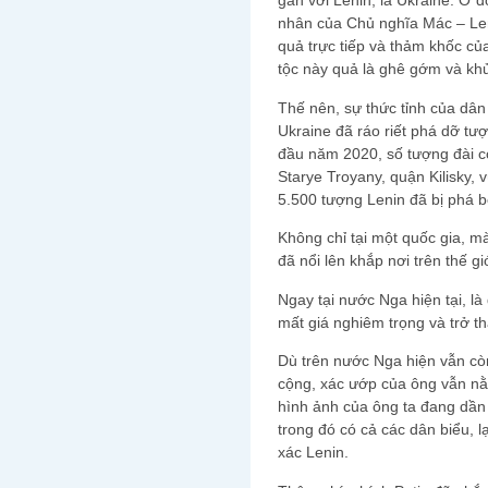
gắn với Lenin, là Ukraine. Ở 
nhân của Chủ nghĩa Mác – Len
quả trực tiếp và thảm khốc củ
tộc này quả là ghê gớm và kh
Thế nên, sự thức tỉnh của dâ
Ukraine đã ráo riết phá dỡ tư
đầu năm 2020, số tượng đài còn
Starye Troyany, quận Kilisky,
5.500 tượng Lenin đã bị phá b
Không chỉ tại một quốc gia, mà
đã nổi lên khắp nơi trên thế giớ
Ngay tại nước Nga hiện tại, l
mất giá nghiêm trọng và trở 
Dù trên nước Nga hiện vẫn cò
cộng, xác ướp của ông vẫn nằ
hình ảnh của ông ta đang dần 
trong đó có cả các dân biểu, l
xác Lenin.