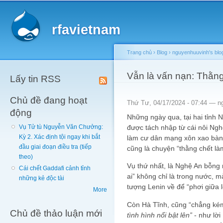
Main menu
Sk
ma
rfavietnam
co
Trang chủ
›
Blog
›
nguyenhuuvinh's blo
You are here
Vẫn là vấn nạn: Thằn
Lấy tin RSS
Chủ đề đang hoạt
Thứ Tư, 04/17/2024 - 07:44 —
n
động
Những ngày qua, tại hai tỉnh 
được tách nhập từ cái nôi Ngh
Vụ Tử tù Nguyễn Văn Chưởng:
Kỳ 2. Xác định tội ngay khi bắt
làm cư dân mạng xôn xao bàn
đầu giai đoạn điều tra (tiếp
cũng là chuyện “thằng chết là
theo)
Vụ thứ nhất, là Nghệ An bỗng 
Cái chết Gaddafi cảnh tỉnh
ai” không chỉ là trong nước, m
những kẻ độc tài
tượng Lenin về để “phơi giữa 
More
Còn Hà Tĩnh, cũng “chẳng kém
Chủ đề thảo luận mới
tình hình nổi bật lên”
- như lời