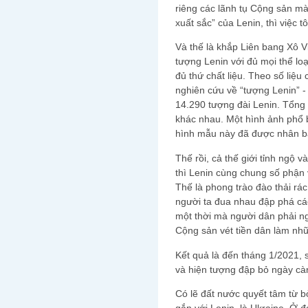
riêng các lãnh tụ Cộng sản mà
xuất sắc” của Lenin, thì việc t
Và thế là khắp Liên bang Xô Vi
tượng Lenin với đủ mọi thể lo
đủ thứ chất liệu. Theo số liệ
nghiên cứu về “tượng Lenin” -
14.290 tượng đài Lenin. Tổng 
khác nhau. Một hình ảnh phổ b
hình mẫu này đã được nhân 
Thế rồi, cả thế giới tỉnh ngộ v
thì Lenin cùng chung số phận 
Thế là phong trào đào thải rác
người ta đua nhau đập phá cá
một thời mà người dân phải 
Cộng sản vét tiền dân làm nhữ
Kết quả là đến tháng 1/2021, 
và hiện tượng đập bỏ ngày cà
Có lẽ đất nước quyết tâm từ b