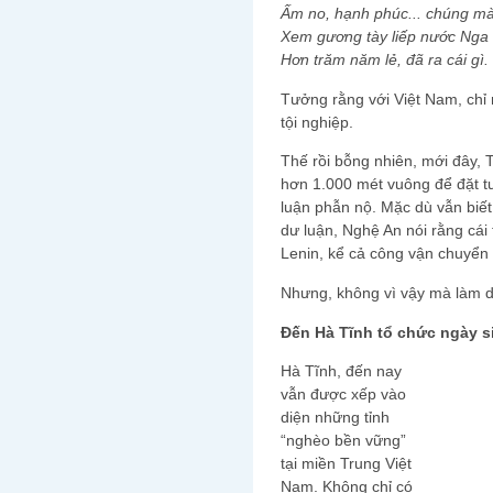
Ấm no, hạnh phúc... chúng mà
Xem gương tày liếp nước Nga
Hơn trăm năm lẻ, đã ra cái gì.
Tưởng rằng với Việt Nam, chỉ 
tội nghiệp.
Thế rồi bỗng nhiên, mới đây, 
hơn 1.000 mét vuông để đặt t
luận phẫn nộ. Mặc dù vẫn biế
dư luận, Nghệ An nói rằng cái
Lenin, kể cả công vận chuyển
Nhưng, không vì vậy mà làm d
Đến Hà Tĩnh tổ chức ngày s
Hà Tĩnh, đến nay
vẫn được xếp vào
diện những tỉnh
“nghèo bền vững”
tại miền Trung Việt
Nam. Không chỉ có