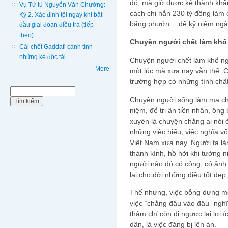
đó, mà giờ được kẻ thành khẩ
Vụ Tử tù Nguyễn Văn Chưởng:
cách chi hẳn 230 tỷ đồng làm 
Kỳ 2. Xác định tội ngay khi bắt
băng phướn… để kỷ niệm ngày
đầu giai đoạn điều tra (tiếp
theo)
Chuyện người chết làm khổ
Cái chết Gaddafi cảnh tỉnh
những kẻ độc tài
Chuyện người chết làm khổ ngư
More
một lúc mà xưa nay vẫn thế. C
trường hợp có những tính chấ
Biểu mẫu tìm kiếm
Tìm kiếm
Chuyện người sống làm ma cha
niệm, để tri ân tiền nhân, ôn
xuyên là chuyện chẳng ai nói 
những việc hiếu, việc nghĩa vố
Việt Nam xưa nay. Người ta là
thành kính, hồ hởi khi tưởng ni
người nào đó có công, có ảnh 
lại cho đời những điều tốt đẹp,
Thế nhưng, việc bỗng dưng mộ
việc “chẳng đâu vào đâu” nghĩ
thậm chí còn đi ngược lại lợi
dân, là việc đáng bị lên án.