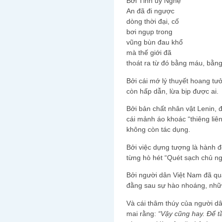
Bởi Tỉnh ủy Nghệ
An đã đi ngược
dòng thời đại, cố
bơi ngụp trong
vũng bùn đau khổ
mà thế giới đã
thoát ra từ đó bằng máu, bằng
Bởi cái mớ lý thuyết hoang t
còn hấp dẫn, lừa bịp được ai.
Bởi bản chất nhân vật Lenin, đ
cái mảnh áo khoác “thiêng liê
không còn tác dụng.
Bởi việc dựng tượng là hành 
từng hò hét “Quét sạch chủ ng
Bởi người dân Việt Nam đã quá
đằng sau sự hào nhoáng, nhữn
Và cái thâm thúy của người dâ
mai rằng:
“Vậy cũng hay. Để t