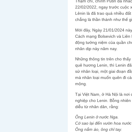
Thậm chí, chính Putin đã nhắc 
22/02/2022, ngay trước cuộc 
Lênin là đã trao quá nhiều đất
chẳng là thần thánh như thế g
Mới đây, Ngày 21/01/2024 nà
Cách mạng Bolsevich và Liên 
động tưởng niệm của quần ch
nhân dịp này năm nay.
Những thông tin trên cho thấy r
quê hương Lenin, thì Lenin đã 
sử nhân loại, một giai đoạn 
mà nhân loại muốn quên đi cà
mộng.
Tại Việt Nam, ở Hà Nội là nơi 
nghiệp cho Lenin. Bỗng nhiên 
diễu từ nhân dân, rằng:
Ông Lenin ở nước Nga.
Cớ sao lại đến vườn hoa nước
Ông nắm áo, ông chỉ tay.