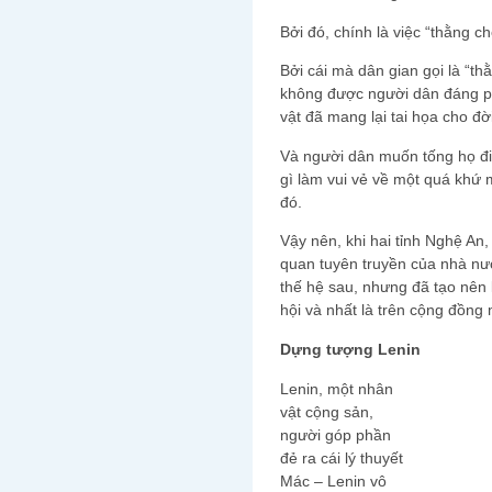
Bởi đó, chính là việc “thằng c
Bởi cái mà dân gian gọi là “th
không được người dân đáng ph
vật đã mang lại tai họa cho đ
Và người dân muốn tống họ đi 
gì làm vui vẻ về một quá khứ 
đó.
Vậy nên, khi hai tỉnh Nghệ A
quan tuyên truyền của nhà nướ
thế hệ sau, nhưng đã tạo nên 
hội và nhất là trên cộng đồng
Dựng tượng Lenin
Lenin, một nhân
vật cộng sản,
người góp phần
đẻ ra cái lý thuyết
Mác – Lenin vô