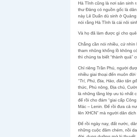
Hà Tĩnh cũng là nơi sản sinh 
thư Đảng có nguồn gốc là dân
này Lê Duẩn dù sinh ở Quảng 
nói rằng Hà Tĩnh là cái nôi si
Và họ đã làm được gì cho qu
Chẳng cần nói nhiều, cứ nhìn 
tham nhũng khổng lồ không có l
thì chúng ta biết “thành quả” 
Chỉ riêng Trần Phú, người đượ
nhiều giai thoại đến muôn đời 
“Trí, Phú, Địa, Hào, đào tận gố
thức, Phú nông, Địa chủ, Cườn
là những tầng lớp ưu tú nhất củ
để rồi cho đám “giai cấp Công
Mác – Lenin. Để rồi đưa cả nư
lên XHCN” mà người dân dịch
Để rồi ngày nay, đất nước, dâ
những cuộc đâm chém, nồi da 
đời, dung dưỡng mớ lý thuyết 