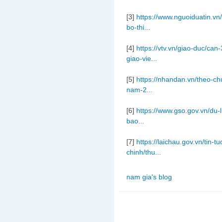
[3]
https://www.nguoiduatin.vn
bo-thi...
[4]
https://vtv.vn/giao-duc/ca
giao-vie...
[5]
https://nhandan.vn/theo-ch
nam-2...
[6]
https://www.gso.gov.vn/du-
bao...
[7]
https://laichau.gov.vn/tin-
chinh/thu...
nam gia's blog