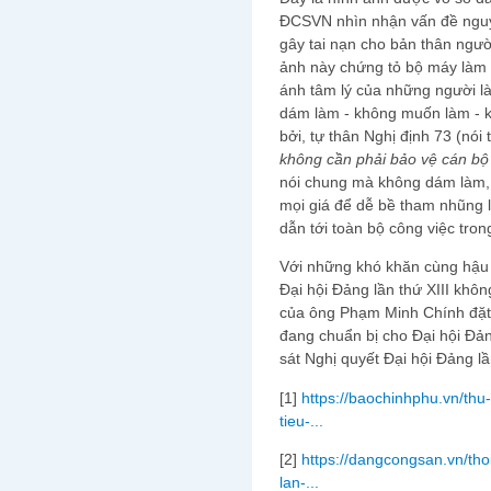
ĐCSVN nhìn nhận vấn đề nguy 
gây tai nạn cho bản thân người
ảnh này chứng tỏ bộ máy làm v
ánh tâm lý của những người l
dám làm - không muốn làm - kh
bởi, tự thân Nghị định 73 (nói 
không cần phải bảo vệ cán b
nói chung mà không dám làm, lạ
mọi giá để dễ bề tham nhũng l
dẫn tới toàn bộ công việc trong 
Với những khó khăn cùng hậu 
Đại hội Đảng lần thứ XIII khôn
của ông Phạm Minh Chính đặt
đang chuẩn bị cho Đại hội Đản
sát Nghị quyết Đại hội Đảng lần
[1]
https://baochinhphu.vn/thu
tieu-...
[2]
https://dangcongsan.vn/thoi
lan-...