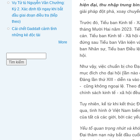
Vụ Tử tù Nguyễn Văn Chưởng:
hiện đại, thu nhập trung bì
Kỳ 2. Xác định tội ngay khi bắt
giải pháp đột phá, xoay chuyển 
đầu giai đoạn điều tra (tiếp
theo)
Trước đó, Tiểu ban Kinh tế - 
Cái chết Gaddafi cảnh tỉnh
tháng Mười Hai năm 2023. Tiể
những kẻ độc tài
cán. Tiểu ban Kinh tế - Xã hội 
đứng sau Tiểu ban Văn kiện và
More
ban Nhân sự, Tiểu ban Điều l
hội.
Biểu mẫu tìm kiếm
Tìm kiếm
Như vậy, việc chuẩn bị cho Đạ
mục đích cho đại hội (lần nào 
Đảng lần thứ XIII - diễn ra v
- cũng không ngoại lệ. Theo đ
chính sách kinh tế - xã hội đề
Tuy nhiên, kể từ khi kết thúc 
qua, tình hình ở Việt Nam bi
của tất cả các giới, bởi các yế
Yếu tố quan trọng nhứt và kh
Đại thảm nạn này bắt đầu cuối