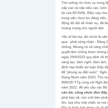
Thủ tướng rời chức vụ trong l
cấp cao và cấp siêu cao, luôn
lời của ĐCSVN). Điều này cho 
trong việc chọn lọc đảng viên,
động dữ dội về nhân sự, đã là
hoang mang cho người dân.
Yếu tố thứ ba
, đó chính là v
qua - phải công nhận - Đảng 
nhũng. Nhưng có vẻ càng chốn
quyết tâm chống tham nhũng l
ngày 29/9/2023 quy định về k
sáng tạo, dám nghĩ, dám làm, 
định này khiến dư luận thấy đ
để "phụng sự đất nước". Nghị 
tháng Mười năm 2023, Thủ tư
968/CĐ-TTg cùng với Nghị đị
năm 2022, để yêu cầu các Bộ 
cán bộ, công chức đùn đẩy, 
phải bảo vệ, còn một bên phải 
lớn, tựa như một chiếc xe mà 
Đây là hình ảnh được vô số đả