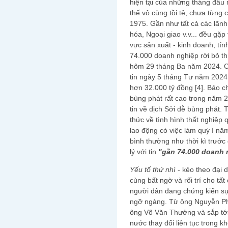
hiện tại của những tháng đầu
thế vô cùng tồi tệ, chưa từng 
1975. Gần như tất cả các lãnh 
hóa, Ngoại giao v.v... đều gặp
vực sản xuất - kinh doanh, tí
74.000 doanh nghiệp rời bỏ th
hôm 29 tháng Ba năm 2024. C
tin ngày 5 tháng Tư năm 2024
hơn 32.000 tỷ đồng [4]. Báo c
bùng phát rất cao trong năm 2
tin về dịch Sởi dễ bùng phát.
thức về tình hình thất nghiệp q
lao động có việc làm quý I nă
bình thường như thời kì trước 
lý với tin
"gần 74.000 doanh n
Yếu tố thứ nhì
- kéo theo đại 
cùng bất ngờ và rối trí cho tấ
người dân đang chứng kiến sự
ngỡ ngàng. Từ ông Nguyễn Ph
ông Võ Văn Thưởng và sắp tới đ
nước thay đổi liên tục trong k