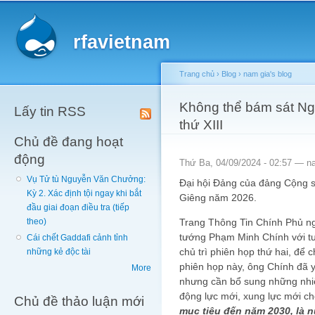
Main menu
Sk
ma
rfavietnam
co
Trang chủ
›
Blog
›
nam gia's blog
You are here
Không thể bám sát Ngh
Lấy tin RSS
thứ XIII
Chủ đề đang hoạt
động
Thứ Ba, 04/09/2024 - 02:57 —
n
Vụ Tử tù Nguyễn Văn Chưởng:
Đại hội Đảng của đảng Cộng s
Kỳ 2. Xác định tội ngay khi bắt
Giêng năm 2026.
đầu giai đoạn điều tra (tiếp
Trang Thông Tin Chính Phủ ng
theo)
tướng Phạm Minh Chính với tư
Cái chết Gaddafi cảnh tỉnh
chủ trì phiên họp thứ hai, để 
những kẻ độc tài
phiên họp này, ông Chính đã yê
More
nhưng cần bổ sung những nhiệ
động lực mới, xung lực mới c
Chủ đề thảo luận mới
mục tiêu đến năm 2030, là 