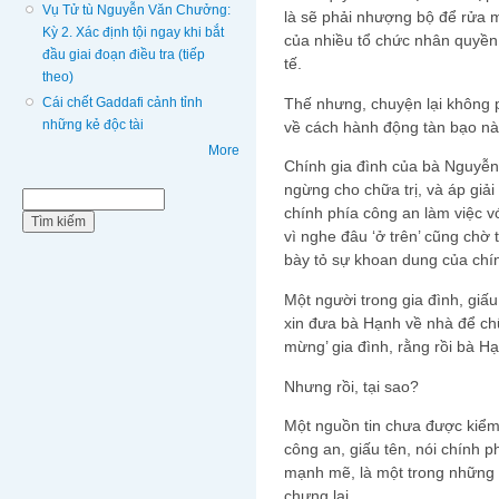
Vụ Tử tù Nguyễn Văn Chưởng:
là sẽ phải nhượng bộ để rửa m
Kỳ 2. Xác định tội ngay khi bắt
của nhiều tổ chức nhân quyền
đầu giai đoạn điều tra (tiếp
tế.
theo)
Cái chết Gaddafi cảnh tỉnh
Thế nhưng, chuyện lại không 
những kẻ độc tài
về cách hành động tàn bạo n
More
Chính gia đình của bà Nguyễn
ngừng cho chữa trị, và áp giải 
Biểu mẫu tìm kiếm
Tìm kiếm
chính phía công an làm việc vớ
vì nghe đâu ‘ở trên’ cũng chờ
bày tỏ sự khoan dung của chí
Một người trong gia đình, giấu 
xin đưa bà Hạnh về nhà để chữ
mừng’ gia đình, rằng rồi bà H
Nhưng rồi, tại sao?
Một nguồn tin chưa được kiểm
công an, giấu tên, nói chính p
mạnh mẽ, là một trong những l
chựng lại.