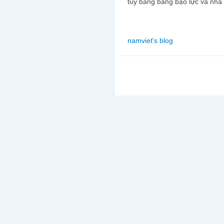
túy bằng bằng bạo lực và nhà 
namviet's blog