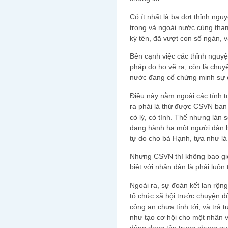
Có ít nhất là ba đợt thỉnh ngu
trong và ngoài nước cùng tha
ký tên, đã vượt con số ngàn, v
Bên cạnh việc các thỉnh nguyệ
pháp do họ vẽ ra, còn là chuy
nước đang cố chứng minh sự c
Điều này nằm ngoài các tính t
ra phải là thứ được CSVN ban
có lý, có tình. Thế nhưng làn
đang hành hạ một người đàn 
tự do cho bà Hạnh, tựa như là 
Nhưng CSVN thì không bao giờ
biệt với nhân dân là phải luôn
Ngoài ra, sự đoàn kết lan rộn
tổ chức xã hội trước chuyện đò
công an chưa tính tới, và trả
như tạo cơ hội cho một nhân v