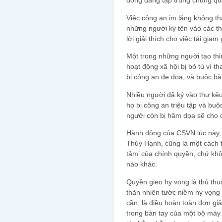
đông đang tập trung chung qu
Việc công an im lặng không th
những người ký tên vào các th
lời giải thích cho việc tái giam 
Một trong những người tạo th
hoạt động xã hội bị bỏ tù vì t
bị công an đe dọa, và buộc bà 
Nhiều người đã ký vào thư kêu
họ bị công an triệu tập và buộ
người còn bị hăm dọa sẽ cho đ
Hành động của CSVN lúc này, 
Thúy Hạnh, cũng là một cách t
tâm’ của chính quyền, chứ khôn
nào khác.
Quyền gieo hy vọng là thủ thu
thản nhiên tước niềm hy vọng
cần, là điều hoàn toàn đơn giả
trong bàn tay của một bộ máy 