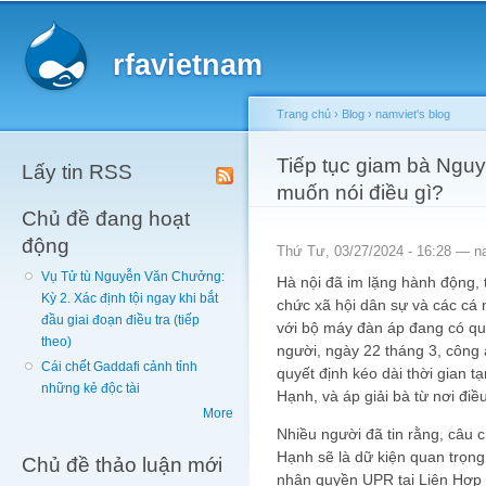
Main menu
Sk
ma
rfavietnam
co
Trang chủ
›
Blog
›
namviet's blog
You are here
Tiếp tục giam bà Ngu
Lấy tin RSS
muốn nói điều gì?
Chủ đề đang hoạt
động
Thứ Tư, 03/27/2024 - 16:28 —
n
Vụ Tử tù Nguyễn Văn Chưởng:
Hà nội đã im lặng hành động, 
Kỳ 2. Xác định tội ngay khi bắt
chức xã hội dân sự và các cá n
đầu giai đoạn điều tra (tiếp
với bộ máy đàn áp đang có quá
theo)
người, ngày 22 tháng 3, công 
Cái chết Gaddafi cảnh tỉnh
quyết định kéo dài thời gian 
những kẻ độc tài
Hạnh, và áp giải bà từ nơi điều
More
Nhiều người đã tin rằng, câu
Hạnh sẽ là dữ kiện quan trọng 
Chủ đề thảo luận mới
nhân quyền UPR tại Liên Hợp 