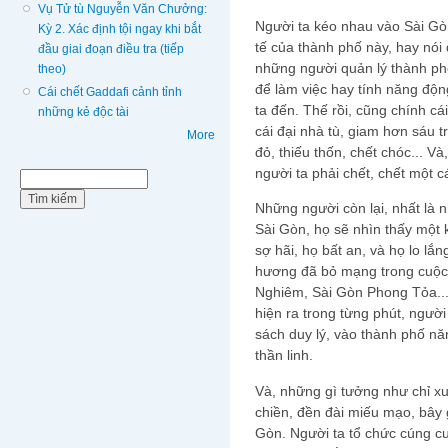
Vụ Tử tù Nguyễn Văn Chưởng:
Người ta kéo nhau vào Sài Gòn
Kỳ 2. Xác định tội ngay khi bắt
tế của thành phố này, hay nói 
đầu giai đoạn điều tra (tiếp
những người quản lý thành phố,
theo)
để làm việc hay tính năng độn
Cái chết Gaddafi cảnh tỉnh
ta đến. Thế rồi, cũng chính cá
những kẻ độc tài
cái đại nhà tù, giam hơn sáu 
More
đỏ, thiếu thốn, chết chóc... Và
người ta phải chết, chết một c
Biểu mẫu tìm kiếm
Tìm kiếm
Những người còn lại, nhất là 
Sài Gòn, họ sẽ nhìn thấy một 
sợ hãi, họ bất an, và họ lo l
hương đã bỏ mạng trong cuộc
Nghiêm, Sài Gòn Phong Tỏa...
hiện ra trong từng phút, người
sách duy lý, vào thành phố n
thần linh.
Và, những gì tưởng như chỉ xu
chiền, đền đài miếu mạo, bây
Gòn. Người ta tổ chức cúng c