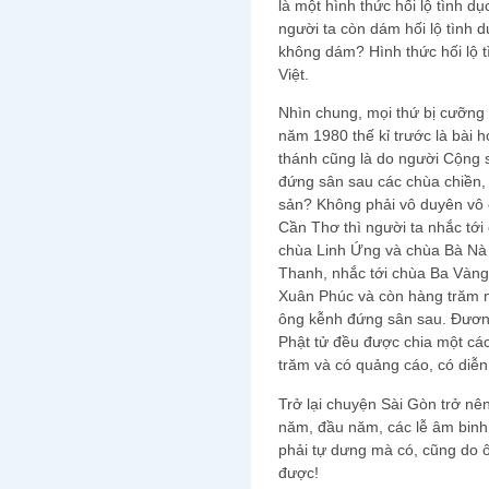
là một hình thức hối lộ tình dụ
người ta còn dám hối lộ tình dụ
không dám? Hình thức hối lộ t
Việt.
Nhìn chung, mọi thứ bị cưỡn
năm 1980 thế kỉ trước là bài h
thánh cũng là do người Cộng sả
đứng sân sau các chùa chiền,
sản? Không phải vô duyên vô 
Cần Thơ thì người ta nhắc tớ
chùa Linh Ứng và chùa Bà Nà 
Thanh, nhắc tới chùa Ba Vàng
Xuân Phúc và còn hàng trăm n
ông kễnh đứng sân sau. Đương
Phật tử đều được chia một các
trăm và có quảng cáo, có diễn 
Trở lại chuyện Sài Gòn trở nên
năm, đầu năm, các lễ âm binh
phải tự dưng mà có, cũng do 
được!