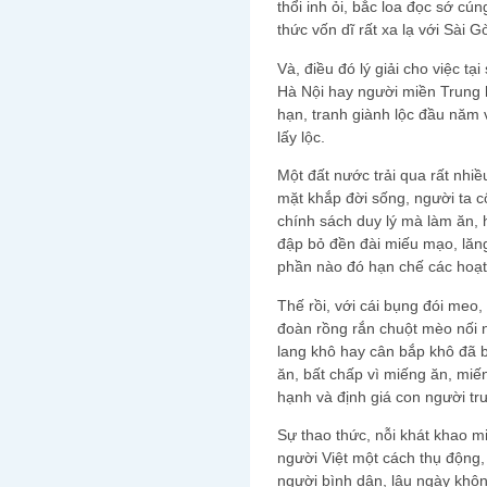
thổi inh ỏi, bắc loa đọc sớ cú
thức vốn dĩ rất xa lạ với Sài 
Và, điều đó lý giải cho việc t
Hà Nội hay người miền Trung l
hạn, tranh giành lộc đầu năm
lấy lộc.
Một đất nước trải qua rất nhiề
mặt khắp đời sống, người ta c
chính sách duy lý mà làm ăn, 
đập bỏ đền đài miếu mạo, lăng
phần nào đó hạn chế các hoạt 
Thế rồi, với cái bụng đói meo,
đoàn rồng rắn chuột mèo nối n
lang khô hay cân bắp khô đã b
ăn, bất chấp vì miếng ăn, miế
hạnh và định giá con người trư
Sự thao thức, nỗi khát khao m
người Việt một cách thụ động
người bình dân, lâu ngày khôn