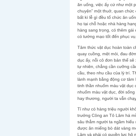
ăn uống, việc ấy cứ như một p
chuyện” một thuở, quan chức c
bất kì lễ gì đều tổ chức ăn uố
họ tại chỗ hoặc nhà hàng hạn
hàng sang trọng, có thêm gái
có tướng mạo tốt đến phục vụ, 
Tâm thức vật dục hoàn toàn chi
quay cuồng, mệt mỏi, đau đớn,
dục ấy, nỗi cô đơn bản thể sẽ 
tự nhiên, chẳng cần cưỡng cầ
cầu, theo nhu cầu của lý trí. T
lành mạnh bằng động cơ tâm hồ
tinh thần nhuốm màu vật dục 
nhuốm màu vật dục, đời sống x
hay thương, người ta vẫn chạy
Tỉ như có hàng triệu người kh
trưởng Công an Tô Lâm há mồ
sâu thẳm người ta ngầm hiểu rằ
được ăn miếng bò dát vàng mộ
Lâm và phải có quyền lực hô 