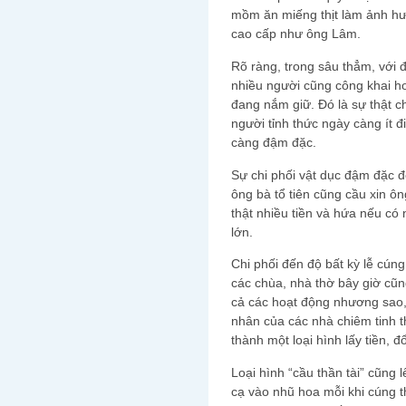
mồm ăn miếng thịt làm ảnh hư
cao cấp như ông Lâm.
Rõ ràng, trong sâu thẳm, với 
nhiều người cũng công khai 
đang nắm giữ. Đó là sự thật 
người tỉnh thức ngày càng ít đ
càng đậm đặc.
Sự chi phối vật dục đậm đặc 
ông bà tổ tiên cũng cầu xin ôn
thật nhiều tiền và hứa nếu có n
lớn.
Chi phối đến độ bất kỳ lễ cún
các chùa, nhà thờ bây giờ cũn
cả các hoạt động nhương sao, g
nhân của các nhà chiêm tinh th
thành một loại hình lấy tiền, đ
Loại hình “cầu thần tài” cũng l
cạ vào nhũ hoa mỗi khi cúng t