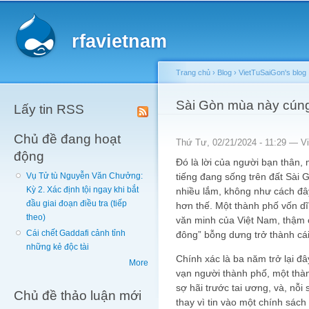
Main menu
Sk
ma
rfavietnam
co
Trang chủ
›
Blog
›
VietTuSaiGon's blog
You are here
Sài Gòn mùa này cúng
Lấy tin RSS
Chủ đề đang hoạt
Thứ Tư, 02/21/2024 - 11:29 —
V
động
Đó là lời của người bạn thân,
tiếng đang sống trên đất Sài
Vụ Tử tù Nguyễn Văn Chưởng:
Kỳ 2. Xác định tội ngay khi bắt
nhiều lắm, không như cách đ
đầu giai đoạn điều tra (tiếp
hơn thế. Một thành phố vốn dĩ
theo)
văn minh của Việt Nam, thậm 
Cái chết Gaddafi cảnh tỉnh
đông” bỗng dưng trở thành cái
những kẻ độc tài
Chính xác là ba năm trở lại đ
More
vạn người thành phố, một thàn
sợ hãi trước tai ương, và, nỗi
Chủ đề thảo luận mới
thay vì tin vào một chính sách