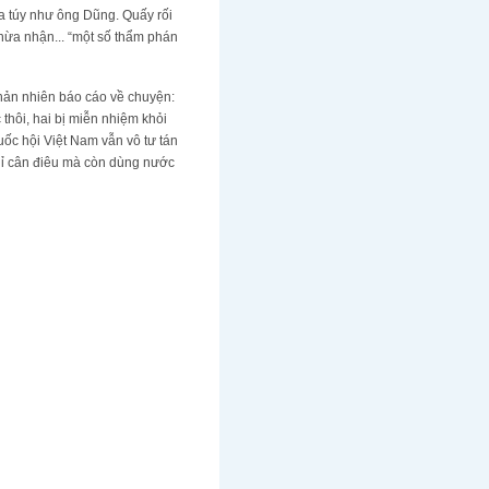
ma túy như ông Dũng. Quấy rối
n thừa nhận... “một số thẩm phán
hản nhiên báo cáo về chuyện:
 thôi, hai bị miễn nhiệm khỏi
uốc hội Việt Nam vẫn vô tư tán
hỉ cân điêu mà còn dùng nước