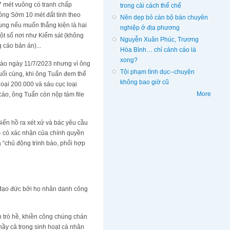
 mét vuông có tranh chấp
trong cải cách thể chế
 ông Sớm 10 mét đất tính theo
Nên dẹp bỏ cán bộ bán chuyên
ung nếu muốn thắng kiện là hai
nghiệp ở địa phương
một số nơi như Kiểm sát (không
Nguyễn Xuân Phúc, Trương
 cáo bản án)...
Hòa Bình… chỉ cảnh cáo là
xong?
 vào ngày 11/7/2023 nhưng vì ông
Tội phạm tình dục--chuyện
uối cùng, khi ông Tuấn đem thế
không bao giờ cũ
oại 200.000 và sáu cục loại
More
cáo, ông Tuấn còn nộp tám file
iển hồ ra xét xử và bác yêu cầu
 có xác nhận của chính quyền
 “chủ động trình báo, phối hợp
 đạo đức bởi họ nhân danh công
h trò hề, khiền công chúng chán
hầy cả trong sinh hoạt cá nhân