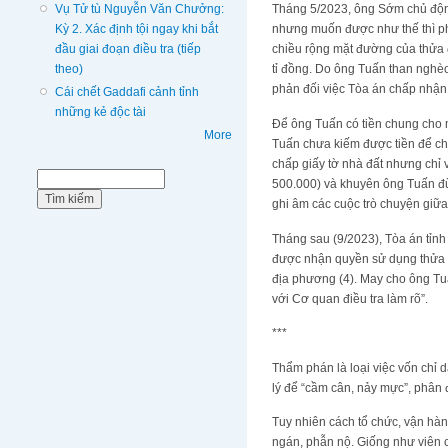
Vụ Tử tù Nguyễn Văn Chưởng:
Tháng 5/2023, ông Sớm chủ độn
Kỳ 2. Xác định tội ngay khi bắt
nhưng muốn được như thế thì phả
đầu giai đoạn điều tra (tiếp
chiều rộng mặt đường của thửa 
theo)
tỉ đồng. Do ông Tuấn than nghèo
phản đối việc Tòa án chấp nhận 
Cái chết Gaddafi cảnh tỉnh
những kẻ độc tài
Để ông Tuấn có tiền chung cho m
More
Tuấn chưa kiếm được tiền để ch
chấp giấy tờ nhà đất nhưng chỉ 
Biểu mẫu tìm kiếm
Tìm kiếm
500.000) và khuyên ông Tuấn đừn
ghi âm các cuộc trò chuyện giữa
Tháng sau (9/2023), Tòa án tỉnh
được nhận quyền sử dụng thửa 
địa phương (4). May cho ông Tuấ
với Cơ quan điều tra làm rõ”.
***
Thẩm phán là loại việc vốn chỉ
lý để “cầm cân, nảy mực”, phân 
Tuy nhiên cách tổ chức, vận hàn
ngán, phẫn nộ. Giống như viên c