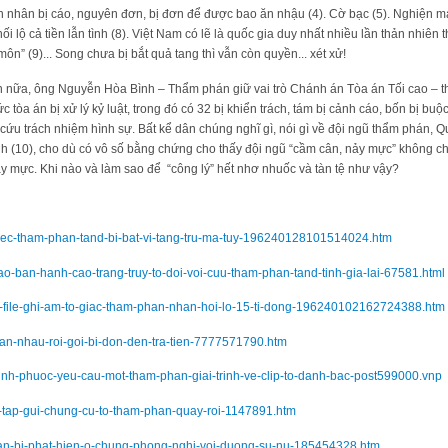
hân nhân bị cáo, nguyên đơn, bị đơn để được bao ăn nhậu (4). Cờ bạc (5). Nghiện 
 hối lộ cả tiền lẫn tình (8). Việt Nam có lẽ là quốc gia duy nhất nhiều lần thản nhiê
ôn” (9)... Song chưa bị bắt quả tang thì vẫn còn quyền... xét xử!
n nữa, ông Nguyễn Hòa Bình – Thẩm phán giữ vai trò Chánh án Tòa án Tối cao – t
tòa án bị xử lý kỷ luật, trong đó có 32 bị khiển trách, tám bị cảnh cáo, bốn bị buộc
 cứu trách nhiệm hình sự. Bất kể dân chúng nghĩ gì, nói gì về đội ngũ thẩm phán, Q
h (10), cho dù có vô số bằng chứng cho thấy đội ngũ “cầm cân, nảy mực” không c
y mực. Khi nào và làm sao để “công lý” hết nhơ nhuốc và tàn tệ như vậy?
-viec-tham-phan-tand-bi-bat-vi-tang-tru-ma-tuy-196240128101514024.htm
-cao-ban-hanh-cao-trang-truy-to-doi-voi-cuu-tham-phan-tand-tinh-gia-lai-67581.html
-8-file-ghi-am-to-giac-tham-phan-nhan-hoi-lo-15-ti-dong-196240102162724388.htm
-an-nhau-roi-goi-bi-don-den-tra-tien-7777571790.htm
binh-phuoc-yeu-cau-mot-tham-phan-giai-trinh-ve-clip-to-danh-bac-post599000.vnp
huc-tap-gui-chung-cu-to-tham-phan-quay-roi-1147891.htm
han-bi-phat-hien-o-chung-phong-nghi-voi-duong-su-nu-185454328.htm