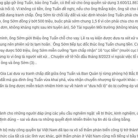
g gặp gỡ ông Tuấn, bảo ông Tuấn, có thể xử cho ông quyền sử dụng 3.600/11.867
i hối lộ. Vì không có tiền, ông Tuấn đề nghị, nếu cho ông thắng kiện, ông sẽ cho
đất đang tranh chấp. Ông Sớm từ chối lấy đất và xác định khoản ông Tuấn phải ch
, ông Sớm đồng ý bớt 500 triệu, buộc phải sớm chung 1,5 tỉ vì còn phải chia cho 
đơn, không kháng nghị sau khi tuyên án), Sở Tài nguyên Môi trường (không kháng
ình, ông Sớm giới thiệu ông Tuấn chỗ cho vay. Lẽ ra vụ kiện được đưa ra xét xử
ung nên phiên xử bị tạm hoãn. Ông Sớm tiếp tục đốc thúc ông Tuấn chung tiền. C
vay được 500 triệu, ông Sớm miễn cưỡng “tạm chấp nhận” 16 “cục tiền” (mười cục l
g lo vì ông là người xét xử... Chuyện vỡ lở hồi đầu tháng 8/2023 vì ngoài việc tố 
 ông và ông Sớm (3)...
 Gia Lai đưa vụ tranh chấp đất giữa ông Tuấn và Ban Quản lý rừng phòng hộ Bắc B
đất mà gia đình ông Tuấn vừa khai phá, vừa nhận chuyển nhượng từ người khác –
n là ông được miễn trách nhiệm hình sự về hành vi “đưa hối lộ” do bị cưỡng ép và
 dành cho những người đáp ứng các yêu cầu nghiêm ngặt về tri thức, kinh nghiệm,
định đúng – sai và đưa ra những quyết định khiến thiên hạ tin đó là công bằng.
h bộ máy công quyền tại Việt Nam đã tạo ra vô số thẩm phán biến công lý trở thàn
hức của tất cả các lĩnh vực khác, giới thẩm phán ở Việt Nam cũng nổi tiếng vì bầy 