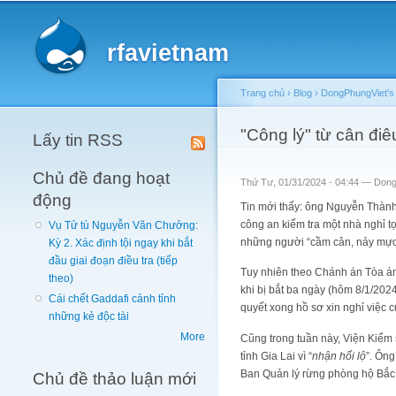
Main menu
rfavietnam
Trang chủ
›
Blog
›
DongPhungViet's 
You are here
"Công lý" từ cân đi
Lấy tin RSS
Chủ đề đang hoạt
Thứ Tư, 01/31/2024 - 04:44 —
Dong
động
Tin mới thấy: ông Nguyễn Thành D
công an kiểm tra một nhà nghỉ 
Vụ Tử tù Nguyễn Văn Chưởng:
những người “cầm cân, nảy mực”
Kỳ 2. Xác định tội ngay khi bắt
đầu giai đoạn điều tra (tiếp
Tuy nhiên theo Chánh án Tòa án 
theo)
khi bị bắt ba ngày (hôm 8/1/20
Cái chết Gaddafi cảnh tỉnh
quyết xong hồ sơ xin nghỉ việc 
những kẻ độc tài
More
Cũng trong tuần này, Viện Kiểm 
tỉnh Gia Lai vì “
nhận hối lộ
”. Ông
Ban Quản lý rừng phòng hộ Bắc 
Chủ đề thảo luận mới