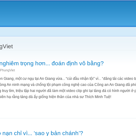
Skip to
main
content
gViet
nghiêm trọng hơn... đoán định vô bằng?
PhungViet
 Giang, một cư ngụ tại An Giang vừa... “cúi đầu nhận tội” vì... “đăng tải các video b
Phòng An ninh mạng và chống tội phạm công nghệ cao của Công an An Giang đã ph
 truy tìm, triệu tập hai người đã làm một video clip ghi lại tảng đá có hình người ở
thiên hạ rằng tảng đá ấy giống hiện thân của nhà sư Thích Minh Tuệ!
ượng nghiêm trọng hơn... đoán định vô bằng?
ạn chỉ vì... ‘sao y bản chánh’?