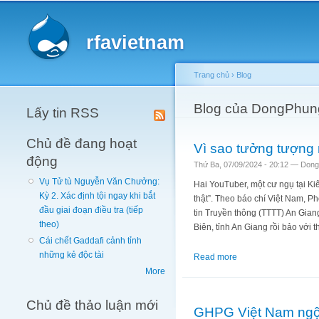
Main menu
rfavietnam
Trang chủ
›
Blog
You are here
Blog của DongPhun
Lấy tin RSS
Chủ đề đang hoạt
Vì sao tưởng tượng 
động
Thứ Ba, 07/09/2024 - 20:12 —
Dong
Vụ Tử tù Nguyễn Văn Chưởng:
Hai YouTuber, một cư ngụ tại Kiên
Kỳ 2. Xác định tội ngay khi bắt
thật”. Theo báo chí Việt Nam, 
đầu giai đoạn điều tra (tiếp
tin Truyền thông (TTTT) An Giang
theo)
Biên, tỉnh An Giang rồi bảo với 
Cái chết Gaddafi cảnh tỉnh
những kẻ độc tài
Read more
about Vì sao tưởng t
More
Chủ đề thảo luận mới
GHPG Việt Nam ngộ n