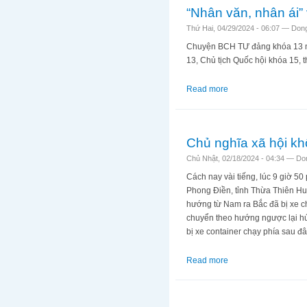
“Nhân văn, nhân ái” 
Thứ Hai, 04/29/2024 - 06:07 —
Don
Chuyện BCH TƯ đảng khóa 13 nhấ
13, Chủ tịch Quốc hội khóa 15, 
Read more
about “Nhân văn, nhân
Chủ nghĩa xã hội kh
Chủ Nhật, 02/18/2024 - 04:34 —
Do
Cách nay vài tiếng, lúc 9 giờ 5
Phong Điền, tỉnh Thừa Thiên Huế
hướng từ Nam ra Bắc đã bị xe ch
chuyển theo hướng ngược lại húc
bị xe container chạy phía sau đâ
Read more
about Chủ nghĩa xã 