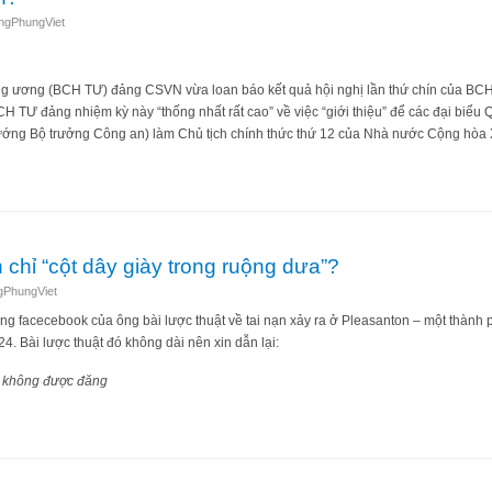
ngPhungViet
 ương (BCH TƯ) đảng CSVN vừa loan báo kết quả hội nghị lần thứ chín của BC
CH TƯ đảng nhiệm kỳ này “thống nhất rất cao” về việc “giới thiệu” để các đại biểu
 tướng Bộ trưởng Công an) làm Chủ tịch chính thức thứ 12 của Nhà nước Cộng hòa
ổn định?
 chỉ “cột dây giày trong ruộng dưa”?
gPhungViet
g facecebook của ông bài lược thuật về tai nạn xảy ra ở Pleasanton – một thành
4. Bài lược thuật đó không dài nên xin dẫn lại:
không được đăng
ng an chỉ “cột dây giày trong ruộng dưa”?