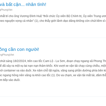
và bất cận... nhân tình!
gPhungViet
t trí cho ông Vương Đình Huệ “thôi chức Ủy viên Bộ Chính trị, Ủy viên Trung ư
theo nguyện vọng cá nhân” (1), cho thấy giới lãnh đạo đảng không còn chút liêm sỉ 
 ái” và bất cận... nhân tình!
ông cần con người!
ngPhungViet
0 phút sáng 18/2/2024, trên cao tốc Cam Lộ - La Sơn, đoạn chạy ngang xã Phong T
 đã xảy ra một vụ tai nạn nạn thảm khốc. Khi vượt xe vận tải chạy cùng chiều, một
ở container va vào đuôi. Xe năm chỗ lật ngửa, văng sang phần đường phía bên kia
 ngang hông nên văng ra khỏi cao tốc (1). Do va chạm, xe vận tải mất lái, đâm thẳ
m tiếp vào đuôi.
hội không cần con người!