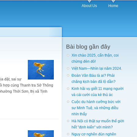
About Us
Home
Bài blog gần đây
Xin chào 2025, cẩn thận, coi
chừng đèn đỏ!
Việt Nam—Nhìn lại năm 2024.
Đoàn Văn Báu là ai? Phải
ịa đặt, sai sự
chăng kịch bản đã lộ dần?
ối hợp cùng Thanh tra Sở Thông
Kinh hãi vụ giết 11 mạng người
 phường Thới Sơn, thị xã Tịnh
và cái cười của kẻ thủ ác
Cuộc du hành cưỡng bức với
sư Minh Tuệ, và những điều
nhìn thấy
Hà Nội có thật sự muốn thế giới
hết "định kiến" với mình?
Nguy cơ nghẽn đùn nghẽn