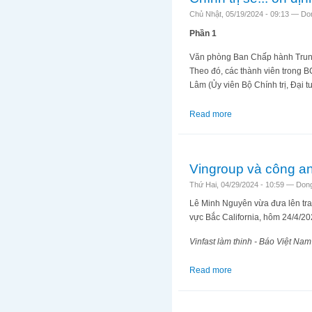
Chủ Nhật, 05/19/2024 - 09:13 —
Do
Phần 1
Văn phòng Ban Chấp hành Trung
Theo đó, các thành viên trong B
Lâm (Ủy viên Bộ Chính trị, Đại
Read more
about Chính trị sẽ... 
Vingroup và công an
Thứ Hai, 04/29/2024 - 10:59 —
Don
Lê Minh Nguyên vừa đưa lên tran
vực Bắc California, hôm 24/4/202
Vinfast làm thinh - Báo Việt
Nam 
Read more
about Vingroup và cô