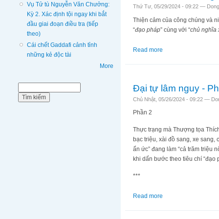
Vụ Tử tù Nguyễn Văn Chưởng:
Thứ Tư, 05/29/2024 - 09:22 —
Dong
Kỳ 2. Xác định tội ngay khi bắt
Thiện cảm của công chúng và niề
đầu giai đoạn điều tra (tiếp
“
đạo pháp
” cùng với “
chủ nghĩa 
theo)
Cái chết Gaddafi cảnh tỉnh
Read more
about GHPG Việt Nam 
những kẻ độc tài
More
Đại tự lâm nguy - P
Biểu mẫu tìm kiếm
Tìm kiếm
Chủ Nhật, 05/26/2024 - 09:22 —
Do
Phần 2
Thực trạng mà Thượng tọa Thích 
bạc triệu, xài đồ sang, xe sang,
ẩn ức” đang làm “cả trăm triệu nổ
khi dấn bước theo tiêu chí “đạo p
***
Read more
about Đại tự lâm ngu