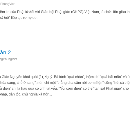
PhungViet
m tin của Phật tử đối với Giáo hội Phật giáo (GHPG) Việt Nam, tổ chức tôn giáo th
xã hội
” tiếp tục rơi tự do.
ngộ nạn chỉ vì... ‘sao y bản chánh’?
hần 2
ngPhungViet
Giác Nguyên khái quát (1), đại ý: Bá tánh “quá chán”, thậm chí “quá bất mãn” và “
 chùa sang, chỗ ở sang”, nên chỉ một “thằng cha cầm nồi cơm điện” cũng “hút cả triệ
i điên” chỉ là hậu quả có tính tất yếu. “Nồi cơm điện” có thể “tàn sát Phật giáo” ch
háp, dân tộc, chủ nghĩa xã hội”...
y - Phần 2