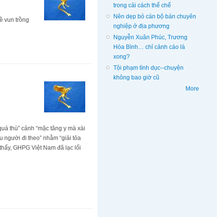
trong cải cách thể chế
Nên dẹp bỏ cán bộ bán chuyên
ề vun trồng
nghiệp ở địa phương
Nguyễn Xuân Phúc, Trương
Hòa Bình… chỉ cảnh cáo là
xong?
Tội phạm tình dục--chuyện
không bao giờ cũ
More
quá thù” cảnh “mặc tăng y mà xài
u người đi theo” nhằm “giải tỏa
o thấy, GHPG Việt Nam đã lạc lối