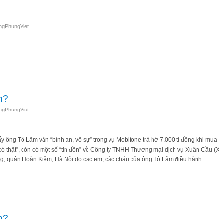
ngPhungViet
y
nh?
ngPhungViet
hấy ông Tô Lâm vẫn “bình an, vô sự” trong vụ Mobifone trả hớ 7.000 tỉ đồng khi m
có thật”, còn có một số “tin đồn” về Công ty TNHH Thương mại dịch vụ Xuân Cầu (X
, quận Hoàn Kiếm, Hà Nội do các em, các cháu của ông Tô Lâm điều hành.
ổn định?
nh?