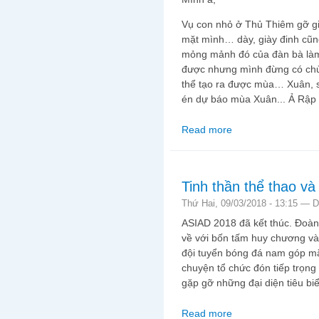
Vụ con nhỏ ở Thủ Thiêm gỡ già
mặt mình… dày, giày đinh cũng
mỏng mảnh đó của đàn bà làm
được nhưng mình đừng có chủ
thể tạo ra được mùa… Xuân, so
én dự báo mùa Xuân... Ả Rập s
Read more
about Cô bác không ti
Tinh thần thể thao và
Thứ Hai, 09/03/2018 - 13:15 —
D
ASIAD 2018 đã kết thúc. Đoàn
về với bốn tấm huy chương vàn
đội tuyển bóng đá nam góp mặ
chuyện tổ chức đón tiếp trọng
gặp gỡ những đại diện tiêu b
Read more
about Tinh thần thể th