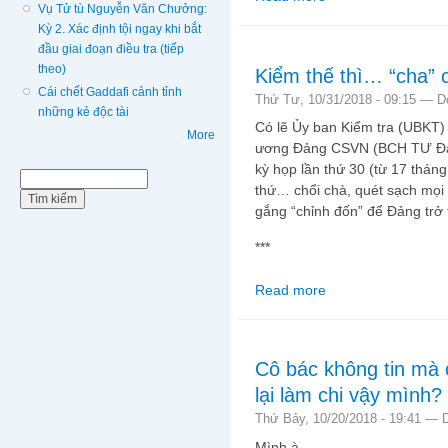
Vụ Tử tù Nguyễn Văn Chưởng:
Kỳ 2. Xác định tội ngay khi bắt
đầu giai đoạn điều tra (tiếp
theo)
Kiểm thế thì… “cha” 
Cái chết Gaddafi cảnh tỉnh
Thứ Tư, 10/31/2018 - 09:15 —
D
những kẻ độc tài
Có lẽ Ủy ban Kiểm tra (UBKT
More
ương Đảng CSVN (BCH TƯ Đản
kỳ họp lần thứ 30 (từ 17 tháng
Biểu mẫu tìm kiếm
Tìm kiếm
thứ… chổi chà, quét sạch mọi
gắng “chỉnh đốn” để Đảng trở
***
Read more
about Kiểm thế thì… “
Cô bác không tin mà 
lại làm chi vậy mình?
Thứ Bảy, 10/20/2018 - 19:41 —
Mình à,