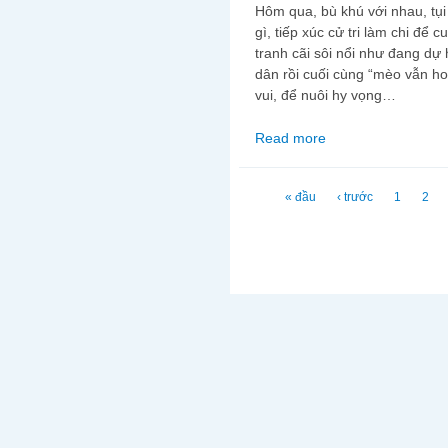
Hôm qua, bù khú với nhau, tụi
gì, tiếp xúc cử tri làm chi để c
tranh cãi sôi nổi như đang dự
dân rồi cuối cùng “mèo vẫn ho
vui, để nuôi hy vọng…
Read more
about Thôi đừng “quyế
Trang
« đầu
‹ trước
1
2