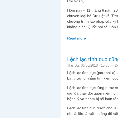
Chị Ngân,
Hôm nay – 11 tháng 6 năm 201
chuyện loại bỏ Dự luật về “Đơn
chương trình lập pháp của kỳ h
khẳng định: Quốc hội sẽ luôn l
Read more
about Ngộ nhứt là chị
Lệch lạc tình dục cũ
Thứ Ba, 06/05/2018 - 15:55 —
D
Lệch lạc tình dục (paraphilia)
bất thường nhằm tìm kiếm cực
Lệch lạc tình dục từng được x
giới đã thay đổi quan niệm, ch
bệnh lý và nhóm bị rối loạn tâm
Lệch lạc tình dục được cho là c
nhi, ái lão, ái vật – dùng đồ v