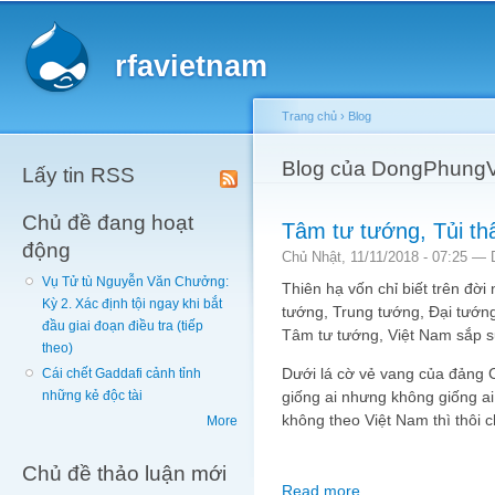
Main menu
Sk
ma
rfavietnam
co
Trang chủ
›
Blog
You are here
Blog của DongPhungV
Lấy tin RSS
Chủ đề đang hoạt
Tâm tư tướng, Tủi th
động
Chủ Nhật, 11/11/2018 - 07:25 —
Vụ Tử tù Nguyễn Văn Chưởng:
Thiên hạ vốn chỉ biết trên đờ
Kỳ 2. Xác định tội ngay khi bắt
tướng, Trung tướng, Đại tướn
đầu giai đoạn điều tra (tiếp
Tâm tư tướng, Việt Nam sắp 
theo)
Dưới lá cờ vẻ vang của đảng 
Cái chết Gaddafi cảnh tỉnh
giống ai nhưng không giống ai 
những kẻ độc tài
không theo Việt Nam thì thôi 
More
Chủ đề thảo luận mới
Read more
about Tâm tư tướng, T