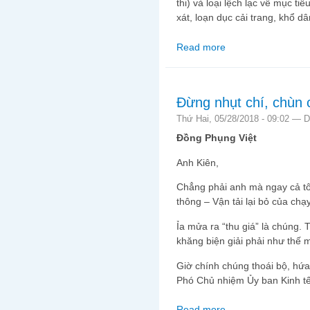
thi) và loại lệch lạc về mục t
xát, loạn dục cải trang, khổ 
Read more
about Lệch lạc tình d
Đừng nhụt chí, chùn 
Thứ Hai, 05/28/2018 - 09:02 —
D
Đồng Phụng Việt
Anh Kiên,
Chẳng phải anh mà ngay cả t
thông – Vận tải lại bỏ của chạ
Ỉa mửa ra “thu giá” là chúng. 
khăng biện giải phải như thế m
Giờ chính chúng thoái bộ, hứa
Phó Chủ nhiệm Ủy ban Kinh t
Read more
about Đừng nhụt chí, 