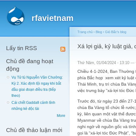
Main menu
Sk
ma
rfavietnam
co
Trang chủ
›
Blog
›
Gió Bấc's blog
You are here
Xá lợi giả, kỷ luật giả, 
Lấy tin RSS
Chủ đề đang hoạt
Thứ Năm, 01/04/2024 - 13:10 —
động
Chiều 4-1-2024, Ban Thường t
phía Bắc họp xem xét kỷ luật 
Vụ Tử tù Nguyễn Văn Chưởng:
Kỳ 2. Xác định tội ngay khi bắt
Thái Minh, trụ trì chùa Ba Vàn
đầu giai đoạn điều tra (tiếp
việc trưng bày “xá-lợi tóc Đức 
theo)
Trước đó, từ ngày 23 đến 27-
Cái chết Gaddafi cảnh tỉnh
chùa Ba Vàng tổ chức lễ rước;
những kẻ độc tài
kỳ, liên quan một vật thể được 
More
Myanmar về chùa Ba Vàng trưng
nghi ngờ về nguồn gốc và tín
Chủ đề thảo luận mới
gọi là “xá-lợi tóc Đức Phật”, 