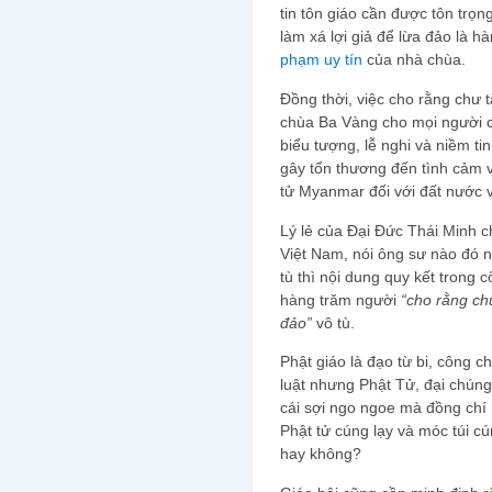
tin tôn giáo cần được tôn trọn
làm xá lợi giả để lừa đảo là hà
phạm uy tín
của nhà chùa.
Đồng thời, việc cho rằng chư 
chùa Ba Vàng cho mọi người c
biểu tượng, lễ nghi và niềm ti
gây tổn thương đến tình cảm v
tử Myanmar đối với đất nước v
Lý lẻ của Đại Đức Thái Minh c
Việt Nam, nói ông sư nào đó 
tù thì nội dung quy kết trong
hàng trăm người
“cho rằng ch
đảo”
vô tù.
Phật giáo là đạo từ bi, công c
luật nhưng Phật Tử, đại chúng 
cái sợi ngo ngoe mà đồng chí
Phật tử cúng lạy và móc túi c
hay không?