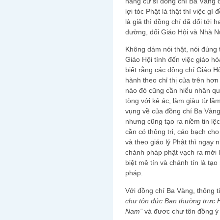
hàng cư sĩ đồng chí Ba Vàng đ
lợi tóc Phật là thật thì việc g
là giả thì đồng chí đã dối tới 
dường, dối Giáo Hội và Nhà Nư
Không dám nói thật, nói đúng t
Giáo Hội tính đến việc giáo hó
biết rằng các đồng chí Giáo Hộ
hành theo chỉ thị của trên hơ
nào đó cũng cần hiểu nhân quả
tòng với kẻ ác, làm giàu từ l
vụng về của đồng chí Ba Vàng
nhưng cũng tạo ra niềm tin lệ
cần có thông tri, cáo bạch cho
và theo giáo lý Phật thì ngay n
chánh pháp phật vạch ra mới l
biệt mê tín và chánh tín là t
pháp.
Với đồng chí Ba Vàng, thông ti
chư tôn đức Ban thường trực H
Nam”
và đươc chư tôn đồng ý 