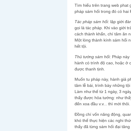
Tìm hiểu trên trang web phat g
pháp sám hối trong đó có hai 
Tác pháp sám hối
: lập giới đ
gọi là tác pháp. Khi vào giới t
cách thành khẩn, chí tâm ăn 
Một lòng thành kính sám hối nh
hết tội.
Thủ tướng sám hối
: Pháp này
hành có trình độ cao, hoặc ở
được thanh tịnh.
Muốn tu pháp này, hành giả ph
tâm lễ bái, trình bày những tộ
Làm như thế từ 1 ngày, 3 ngày
thấy được hỏa tướng: như thấy
đến xoa đầu v.v... thì mới thôi.
Đồng chí vốn năng động, quan
khó thể thực hiện các nghi t
thấy đã từng sám hối đại tă