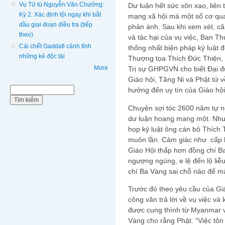
Vụ Tử tù Nguyễn Văn Chưởng:
Dư luận hết sức xôn xao, liên 
Kỳ 2. Xác định tội ngay khi bắt
mạng xã hội mà một số cơ qua
đầu giai đoạn điều tra (tiếp
phản ánh. Sau khi xem xét, căn
theo)
và tác hại của vụ việc, Ban 
Cái chết Gaddafi cảnh tỉnh
thống nhất biện pháp kỷ luật đ
những kẻ độc tài
Thượng tọa Thích Đức Thiện, 
More
Trị sự GHPGVN cho biết Đại đứ
Giáo hội, Tăng Ni và Phật tử v
Biểu mẫu tìm kiếm
hưởng đến uy tín của Giáo hội
Tìm kiếm
Chuyện sợi tóc 2600 năm tự n
dư luận hoang mang một. Nhưn
họp kỷ luật ông cán bộ Thích
muôn lần. Cảm giác như cấp 
Giáo Hội thấp hơn đồng chí Ba
ngượng ngùng, e lệ đến lộ liễ
chí Ba Vàng sai chỗ nào để mà
Trước đó theo yêu cầu của Gi
công văn trả lời về vụ việc và
được cung thình từ Myanmar v
Vàng cho rằng Phật. “Việc tôn 