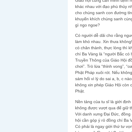
Giáo hội cũng cần minh định r
khác nhau với đạo phù thủy như
cho chúng sanh con đường tỉnh 
khuyến khích chúng sanh cún
gì ngo ngoe?
Có người dễ dãi cho rằng người
làm khó nhau. Xin thưa không
có chân thành, thực lòng thì 
chí Ba Vàng là “người Bắc có l
Truyền Thông của Giáo Hội đồn
chơi”. Trò lừa “thỉnh vong”, “o
Phật Pháp xuôi rót. Nếu không
sám hối vì lý do sai a, b, c n
không xin phép Giáo Hội còn 
Phật.
Nền tảng của tu sĩ là giới địn
không được vượt qua để giữ th
Với danh xưng Đại Đức, đồng c
hội cần góp ý rỏ đồng chí Ba 
Có phải là ngay giới thứ tư vọ