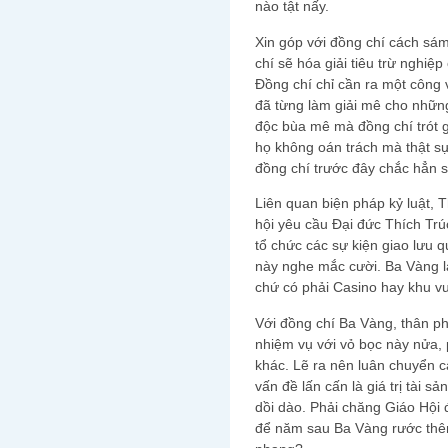
nào tật nấy.
Xin góp với đồng chí cách sám
chí sẽ hóa giải tiêu trừ nghiệ
Đồng chí chỉ cần ra một công 
đã từng làm giải mê cho nhữ
độc bùa mê mà đồng chí trót g
họ không oán trách mà thật s
đồng chí trước đây chắc hẳn 
Liên quan biện pháp kỷ luật, 
hội yêu cầu Đại đức Thích Tr
tổ chức các sự kiện giao lưu q
này nghe mắc cười. Ba Vàng l
chứ có phải Casino hay khu vu
Với đồng chí Ba Vàng, thân ph
nhiệm vụ với vỏ bọc này nửa,
khác. Lẽ ra nên luân chuyển c
vấn đề lấn cấn là giá trị tài 
dồi dào. Phải chăng Giáo Hội đ
để năm sau Ba Vàng rước thêm