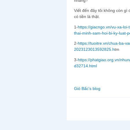
nhang?
Viết đến đây tôi không còn gì 
có tiền là thật.
1-
https://giacngo.vn/vu-xa-loi
thai-minh-sam-hoi-bi-ky-luat-
2-
https://tuoitre.vn/chua-ba-va
2023123013592825.h
tm
3-
https://phatgiao.org.vn/nhu
d32714.html
Gió Bấc's blog