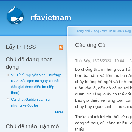
Main menu
Sk
ma
rfavietnam
co
Trang chủ
›
Blog
›
VietTuSaiGon's blog
You are here
Các ông Củi
Lấy tin RSS
Chủ đề đang hoạt
Thứ Bảy, 12/23/2023 - 10:04 —
động
Lò chống tham nhũng của Tổn
hơn ba năm, và liên tục ba n
Vụ Tử tù Nguyễn Văn Chưởng:
Kỳ 2. Xác định tội ngay khi bắt
cháy không hề ngớt và tình tr
đầu giai đoạn điều tra (tiếp
tuồn vào lò, đến độ có người lo
theo)
quan” tin rằng lò ấy có thể đố
Cái chết Gaddafi cảnh tỉnh
bao giờ thiếu và rừng toàn củi
những kẻ độc tài
cháy hay nguội lạnh. Thế củi 
More
Trước khi trả lời câu hỏi về n
càng về sau, củi càng nhiều, 
Chủ đề thảo luận mới
thiếu.