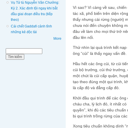
Vụ Tử tù Nguyễn Văn Chưởng:
Vì sao? Vì càng về sau, chiến 
Kỳ 2. Xác định tội ngay khi bắt
tác xã, phổ biến trên diện rộn
đầu giai đoạn điều tra (tiếp
thấy nhưng cái rừng (người) m
theo)
chưa nói đến chuyện không m
Cái chết Gaddafi cảnh tỉnh
đâu về làm cho mọi thứ trở n
những kẻ độc tài
đầu lên nổi.
More
Thử nhìn lại quá trình kết nạ
Biểu mẫu tìm kiếm
Tìm kiếm
ông “củi” là thấy ngay vấn đề.
Hầu hết các ông củi, từ củi tiến
củi bộ trưởng, củi thứ trưởng, 
một chút là củi cấp quận, huy
tạo theo đúng một qui trình, 
là cấp độ và đẳng cấp đỏ.
Khởi đầu qui trình để các ông 
cháu cha, lý lịch đỏ, ít nhất 
quyền”, khi đủ các tiêu chuẩn
bị qui trình trồng rừng của các
Xong tiêu chuẩn không dính “n