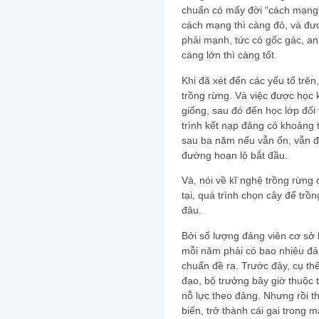
chuẩn có mấy đời “cách mạng”
cách mạng thì càng đỏ, và đ
phải mạnh, tức có gốc gác, a
càng lớn thì càng tốt.
Khi đã xét đến các yếu tố trên
trồng rừng. Và việc được học
giống, sau đó đến học lớp đối
trình kết nạp đảng có khoảng 
sau ba năm nếu vẫn ổn, vẫn đ
đường hoạn lộ bắt đầu.
Và, nói về kĩ nghệ trồng rừng
tại, quá trình chọn cây để tr
đâu.
Bởi số lượng đảng viên cơ sở 
mỗi năm phải có bao nhiêu đảng
chuẩn đề ra. Trước đây, cụ th
đạo, bộ trưởng bây giờ thuộc 
nỗ lực theo đảng. Nhưng rồi th
biến, trở thành cái gai trong 