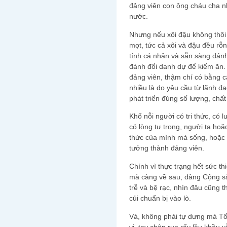
đảng viên con ông cháu cha nh
nước.
Nhưng nếu xôi đậu không thôi 
mọt, tức cả xôi và đậu đều r
tính cá nhân và sẵn sàng đánh 
đánh đổi danh dự để kiếm ăn.
đảng viên, thậm chí có bằng cấ
nhiều là do yêu cầu từ lãnh đạ
phát triển đúng số lượng, chất
Khổ nỗi người có tri thức, có 
có lòng tự trọng, người ta hoặc
thức của mình mà sống, hoặc 
tưởng thành đảng viên.
Chính vì thực trạng hết sức t
mà càng về sau, đảng Cộng sả
trễ và bệ rạc, nhìn đâu cũng 
củi chuẩn bị vào lò.
Và, không phải tự dưng mà T
vị, tay chân run rẩy lều khều 