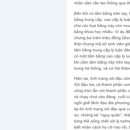
nhân dân cần lao thông qua t
Đến khi có tấm bằng trên tay, 
bằng trung cấp, cao cấp lý luậ
chứ các loại bằng này còn mu
bằng khoa học nhiều. Ví dụ để
chừng ba trăm triệu đồng (đươ
thật nhưng mã số sinh viên gi
tấm bằng trung cấp lý luận đả
có một tấm bằng cao cấp lý luậ
khi cầm tấm bằng này trên t
trong hệ thống, và cơ hội thăn
Hiện tại, tình trạng xôi đậu x
Xôi đậu tức cả thành phần co
công trộn lẫn với thành phần 
và chạy chọt vào đảng, cuối c
ngồi ghế lãnh đạo địa phương.
tại thì tình trạng xôi đậu quá
sợ, những kẻ “ngụy quân”, thậ
từng thề sống chết với lý tưở
biết nhân cách họ cỡ nào rồi,