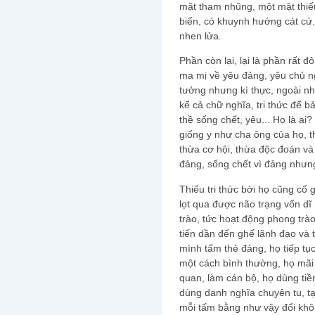
mặt tham nhũng, một mặt thiếu
biến, có khuynh hướng cát cứ.
nhen lửa.
Phần còn lại, lại là phần rất 
ma mị về yêu đảng, yêu chủ ng
tưởng nhưng kì thực, ngoài nh
kể cả chữ nghĩa, tri thức để b
thề sống chết, yêu... Họ là ai
giống y như cha ông của họ, 
thừa cơ hội, thừa độc đoán và
đảng, sống chết vì đảng nhưng 
Thiếu tri thức bởi họ cũng c
lọt qua được não trạng vốn dĩ
trào, tức hoạt động phong trà
tiến dần đến ghế lãnh đạo và tr
mình tấm thẻ đảng, họ tiếp tụ
một cách bình thường, họ mãi
quan, làm cán bộ, họ dùng tiền
dùng danh nghĩa chuyên tu, t
mỗi tấm bằng như vậy đổi khô