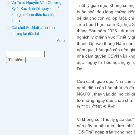
Vụ Tử tù Nguyễn Văn Chưởng:
Triết lý giáo dục: Không có m
Kỳ 2. Xác định tội ngay khi bắt
buộc phải đau lòng chứng kiến
đầu giai đoạn điều tra (tiếp
để xin cho con vô lớp Một, chỉ
theo)
Tiểu học Thực hành Đại học S
Cái chết Gaddafi cảnh tỉnh
tháng Sáu năm 2023 - đưa tin
những kẻ độc tài
nghịch lý ở lãnh vực "Triết lý 
More
thành lập vào tháng Năm năm 
năm qua, hậu quả của nền giáo 
Biểu mẫu tìm kiếm
Tìm kiếm
nhà cầm quyền CSVN vẫn không 
dục - ngay từ Tiểu học ngày n
Do.
Cứu cánh giáo dục: Nhà cầm 
nghĩ, điều căn bản nhứt và đơ
NGƯỜI, thay vào đó, họ chỉ đ
từ những ngày đầu chập chững
là "TRƯỜNG ĐIỂM".
Vì không có "Triết lý giáo dụ
nên gây ra hậu quả, dưới nhiề
"Dối Trá" ngập tràn trong học 