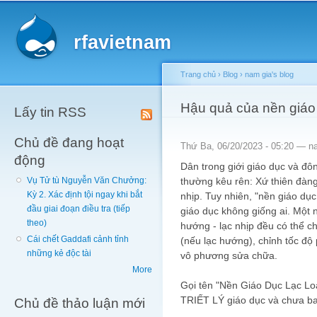
Main menu
Sk
ma
rfavietnam
co
Trang chủ
›
Blog
›
nam gia's blog
You are here
Hậu quả của nền giáo 
Lấy tin RSS
Chủ đề đang hoạt
Thứ Ba, 06/20/2023 - 05:20 —
n
động
Dân trong giới giáo dục và đ
thường kêu rên: Xứ thiên đàng
Vụ Tử tù Nguyễn Văn Chưởng:
Kỳ 2. Xác định tội ngay khi bắt
nhịp. Tuy nhiên, "nền giáo dục
đầu giai đoạn điều tra (tiếp
giáo dục không giống ai. Một n
theo)
hướng - lạc nhịp đều có thể ch
Cái chết Gaddafi cảnh tỉnh
(nếu lạc hướng), chỉnh tốc độ 
những kẻ độc tài
vô phương sửa chữa.
More
Gọi tên "Nền Giáo Dục Lạc Lo
TRIẾT LÝ giáo dục và chưa b
Chủ đề thảo luận mới