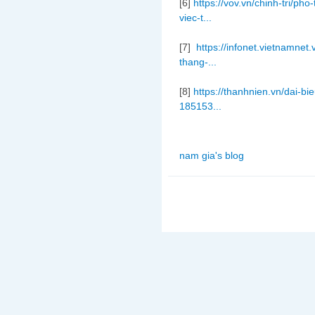
[6]
https://vov.vn/chinh-tri/ph
viec-t...
[7]
https://infonet.vietnamnet
thang-...
[8]
https://thanhnien.vn/dai-bi
185153...
nam gia's blog