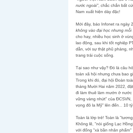
nước ngoài"
, chắc chắn bất cứ
Nam xuất hiện dày đặc!
Mới đây, báo Infonet ra ngày
không vào đại học nhưng mỗi t
cho hay, nhiều học sinh ở vù
lao động, sau khi tốt nghiệp
dẫn, với sự thật phũ phàng, n
trang trải cuộc sống.
Tại sao như vậy? Đó là câu hỏ
toàn xã hội nhưng chưa bao g
Trong khi đó, đại hội Đoàn toà
tháng Mười Hai năm 2022, đặt
đi làm thuê làm mướn ở nước n
vững vàng nhứt" của ĐCSVN, họ 
vọng đô la Mỹ" lên đến... 10 tỷ
Toàn là lớp trẻ! Toàn là "tương
Không lẽ, "nòi giống Lạc Hồng"
với đống "xà bần nhân phẩm" b