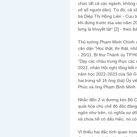
chức tất cả các ngành, không 
vô số người dân). Từ đó, cả xã
bà Diệp Thị Hồng Liên - Cựu t
khi đứng trước tòa vào năm 20
lưng là khuyết tật" [2] - the
Thủ tướng Phạm Minh Chính 
căn dặn "Học thật, thi thật, n
- 20/11. Bí thư Thành ủy TP.
"Dạy các cháu trung thực các
2022, nhân Hội nghị tổng kết 
năm học 2022-2023 của Sở G
hai trong số 16 ông (bà) Ủy v
Phúc và ông Phạm Bình Minh đ
Nhắc đến 2 vị đương kim Bộ Ch
quát hóa cho chế độ độc đảng 
ngôn như trên, có nghĩa sự dối 
và chưa hề có dấu hiệu, nó có 
Vì thiếu hai đặc tính quan trọ