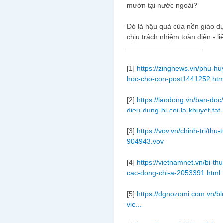
mướn tại nước ngoài?
Đó là hậu quả của nền giáo d
chịu trách nhiệm toàn diện - li
___________________
[1]
https://zingnews.vn/phu-h
hoc-cho-con-post1441252.htm
[2]
https://laodong.vn/ban-doc/
dieu-dung-bi-coi-la-khuyet-tat
[3]
https://vov.vn/chinh-tri/thu
904943.vov
[4]
https://vietnamnet.vn/bi-t
cac-dong-chi-a-2053391.html
[5]
https://dgnozomi.com.vn/bl
vie...