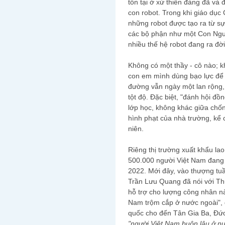
tồn tại ở xứ thiên đàng đã và
con robot. Trong khi giáo dục 
những robot được tạo ra từ sự
các bộ phận như một Con Ngườ
nhiều thế hệ robot đang ra đờ
Không có một thầy - cô nào; k
con em mình dùng bạo lực để 
đường vẫn ngày một lan rộng
tột độ. Đặc biệt, "đánh hội đồ
lớp học, không khác giữa chốn 
hình phạt của nhà trường, kể 
niên.
Riêng thị trường xuất khẩu lao
500.000 người Việt Nam đang 
2022. Mới đây, vào thượng t
Trần Lưu Quang đã nói với Th
hỗ trợ cho lượng công nhân nà
Nam trộm cắp ở nước ngoài", 
quốc cho đến Tân Gia Ba, Đức 
"người Việt Nam buôn lậu ở nư