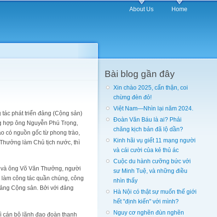
About Us
Home
Bài blog gần đây
Xin chào 2025, cẩn thận, coi
chừng đèn đỏ!
Việt Nam—Nhìn lại năm 2024.
 tác phát triển đảng (Cộng sản)
Đoàn Văn Báu là ai? Phải
ường hợp ông Nguyễn Phú Trọng,
chăng kịch bản đã lộ dần?
ạo có nguồn gốc từ phong trào,
Kinh hãi vụ giết 11 mạng người
 Thưởng làm Chủ tịch nước, thì
và cái cười của kẻ thủ ác
Cuộc du hành cưỡng bức với
ớc và ông Võ Văn Thưởng, người
sư Minh Tuệ, và những điều
ời làm công tác quần chúng, công
nhìn thấy
 đảng Cộng sản. Bởi với đảng
Hà Nội có thật sự muốn thế giới
hết "định kiến" với mình?
Nguy cơ nghẽn đùn nghẽn
kì cán bộ lãnh đạo đoàn thanh