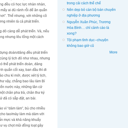
trong cải cách thể chế
ng đều có học lực nhàn nhàn,
Nên dẹp bỏ cán bộ bán chuyên
 mấy ai đủ rảnh rỗi để ăn quẩn
nghiệp ở địa phương
 hơi”. Thế nhưng, với những cô
ơng nhiên là cả phát triển.
Nguyễn Xuân Phúc, Trương
Hòa Bình… chỉ cảnh cáo là
g đỏ càng dễ phát triển. Và, nếu
xong?
lổng nhưng lêu lổng một cách
Tội phạm tình dục--chuyện
không bao giờ cũ
More
 dựng đoàn/đảng đều phát triển
Vì cùng lý lịch đỏ như nhau, nhưng
có thể phát triển đoàn, đảng
h quẩn cối xay, ban đầu thì đi
 chu kì mới, được xét lý lịch,
hư vậy, chẳng bao lâu làm Bí
… Đến nước này, những tân cử
ột chân pha trà, chân thư ký
 đã có sắp đặt, an bài.
ào vì “dám làm”, bù cho nhiều
i cho tao/mày làm mà dám với
huẩn mực và khả năng khuấy
hư vụ chọt mũi đồng loạt gây