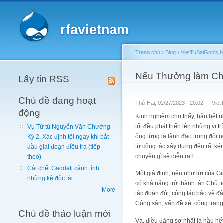
Main menu
rfavietnam
Trang chủ
›
Blog
›
VietTuSaiGon's b
You are here
Nếu Thưởng làm Ch
Lấy tin RSS
Chủ đề đang hoạt
Thứ Hai, 02/27/2023 - 20:02 —
Viet
động
Kinh nghiệm cho thấy, hầu hết n
tốt đều phát triển lên những vị 
Vụ Tử tù Nguyễn Văn Chưởng:
ông từng là lãnh đạo trong đội 
Kỳ 2. Xác định tội ngay khi bắt
từ công tác xây dựng đều rất ké
đầu giai đoạn điều tra (tiếp
chuyện gì sẽ diễn ra?
theo)
Cái chết Gaddafi cảnh tỉnh
Một giả định, nếu như lời của 
những kẻ độc tài
có khả năng trở thành tân Chủ t
More
tác đoàn đội, công tác bảo vệ đ
Cộng sản, vấn đề xét công trạn
Chủ đề thảo luận mới
Và, điều đáng sợ nhất là hầu hế