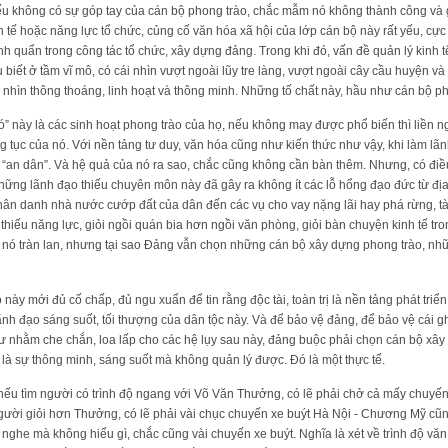
nếu không có sự góp tay của cán bộ phong trào, chắc mẫm nó không thành công và 
 tế hoặc năng lực tổ chức, củng cố văn hóa xã hội của lớp cán bộ này rất yếu, cực k
h quẩn trong công tác tổ chức, xây dựng đảng. Trong khi đó, vấn đề quản lý kinh tế
u biết ở tầm vĩ mô, có cái nhìn vượt ngoài lũy tre làng, vượt ngoài cây cầu huyện v
 nhìn thông thoáng, linh hoạt và thông minh. Những tố chất này, hầu như cán bộ ph
 này là các sinh hoạt phong trào của họ, nếu không may được phổ biến thì liền nga
ng tục của nó. Với nền tảng tư duy, văn hóa cũng như kiến thức như vậy, khi làm lã
“an dân”. Và hệ quả của nó ra sao, chắc cũng không cần bàn thêm. Nhưng, có điều
những lãnh đạo thiếu chuyên môn này đã gây ra không ít các lỗ hổng đạo đức từ đ
nhân danh nhà nước cướp đất của dân đến các vụ cho vay nặng lãi hay phá rừng, tà
hiếu năng lực, giỏi ngồi quán bia hơn ngồi văn phòng, giỏi bàn chuyện kinh tế tr
ủa nó tràn lan, nhưng tại sao Đảng vẫn chọn những cán bộ xây dựng phong trào, n
ộ này mới đủ cố chấp, đủ ngu xuẩn để tin rằng độc tài, toàn trị là nền tảng phát triể
 lãnh đạo sáng suốt, tối thượng của dân tộc này. Và để bảo vệ đảng, để bảo vệ cái
hư nhằm che chắn, loa lấp cho các hệ lụy sau này, đảng buộc phải chọn cán bộ xâ
 là sự thông minh, sáng suốt mà không quản lý được. Đó là một thực tế.
 nếu tìm người có trình độ ngang với Võ Văn Thưởng, có lẽ phải chở cả mấy chuyến
gười giỏi hơn Thưởng, có lẽ phải vài chục chuyến xe buýt Hà Nội - Chương Mỹ cũn
he mà không hiểu gì, chắc cũng vài chuyến xe buýt. Nghĩa là xét về trình độ văn h