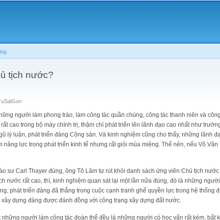
Skip to
main
content
log
ủ tịch nước?
TuSaiGon
hững người làm phong trào, làm công tác quần chúng, công tác thanh niên và công
trí rất cao trong bộ máy chính trị, thậm chí phát triển lên lãnh đạo cao nhất như tr
ngũ lý luận, phát triển đảng Cộng sản. Và kinh nghiệm cũng cho thấy, những lãnh đ
m năng lực trong phát triển kinh tế nhưng rất giỏi múa miệng. Thế nên, nếu Võ Văn
Giáo sư Carl Thayer đúng, ông Tô Lâm tự rút khỏi danh sách ứng viên Chủ tịch nư
ịch nước rất cao, thì, kinh nghiệm quan sát lại một lần nữa đúng, đó là những ngư
ảng, phát triển đảng đã thắng trong cuộc cạnh tranh ghế quyền lực trong hệ thống
g xây dựng đảng được đánh đồng với công trạng xây dựng đất nước.
t những người làm công tác đoàn thể đều là những người có học vấn rất kém, bất 