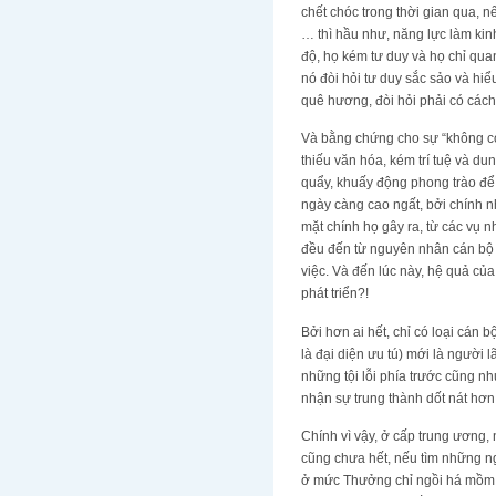
chết chóc trong thời gian qua, 
… thì hầu như, năng lực làm kinh
độ, họ kém tư duy và họ chỉ quan
nó đòi hỏi tư duy sắc sảo và hiể
quê hương, đòi hỏi phải có cách
Và bằng chứng cho sự “không có”
thiếu văn hóa, kém trí tuệ và du
quẩy, khuấy động phong trào để 
ngày càng cao ngất, bởi chính 
mặt chính họ gây ra, từ các vụ 
đều đến từ nguyên nhân cán bộ t
việc. Và đến lúc này, hệ quả c
phát triển?!
Bởi hơn ai hết, chỉ có loại cán b
là đại diện ưu tú) mới là người
những tội lỗi phía trước cũng n
nhận sự trung thành dốt nát hơn
Chính vì vậy, ở cấp trung ương,
cũng chưa hết, nếu tìm những n
ở mức Thưởng chỉ ngồi há mồm ng