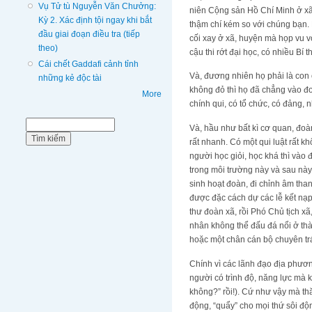
Vụ Tử tù Nguyễn Văn Chưởng:
niên Cộng sản Hồ Chí Minh ở xã
Kỳ 2. Xác định tội ngay khi bắt
thậm chí kém so với chúng bạn. 
đầu giai đoạn điều tra (tiếp
cối xay ở xã, huyện mà họp vu vơ
theo)
cậu thi rớt đại học, có nhiều Bí 
Cái chết Gaddafi cảnh tỉnh
Và, đương nhiên họ phải là con 
những kẻ độc tài
không đỏ thì họ đã chẳng vào đo
More
chính qui, có tổ chức, có đảng, 
Biểu mẫu tìm kiếm
Tìm kiếm
Và, hầu như bất kì cơ quan, đoà
rất nhanh. Có một qui luật rất kh
người học giỏi, học khá thì vào 
trong môi trường này và sau này
sinh hoạt đoàn, đi chỉnh âm than
được đặc cách dự các lễ kết nạ
thư đoàn xã, rồi Phó Chủ tịch xã
nhân không thể đấu đá nổi ở thà
hoặc một chân cán bộ chuyên trá
Chính vì các lãnh đạo địa phươn
người có trình độ, năng lực mà 
không?” rồi!). Cứ như vậy mà th
động, “quẩy” cho mọi thứ sôi độn