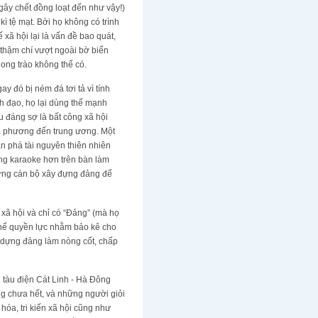
gây chết đồng loạt đến như vậy!)
ì tệ mạt. Bởi họ không có trình
 xã hội lại là vấn đề bao quát,
à thậm chí vượt ngoài bờ biển
ong trào không thể có.
y đó bị ném đá tơi tả vì tính
nh đạo, họ lại dùng thế mạnh
 đáng sợ là bất công xã hội
ịa phương đến trung ương. Một
n phá tài nguyên thiên nhiên
ong karaoke hơn trên bàn làm
hững cán bộ xây đựng đảng để
n xã hội và chỉ có “Đảng” (mà họ
 ghế quyền lực nhằm bảo kê cho
y dựng đảng làm nòng cốt, chấp
 tàu điện Cát Linh - Hà Đông
g chưa hết, và những người giỏi
óa, tri kiến xã hội cũng như