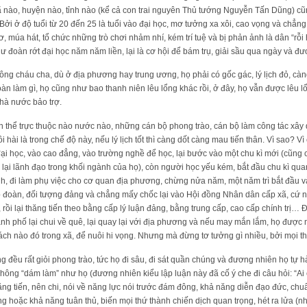
 nào, huyện nào, tỉnh nào (kể cả con trai nguyên Thủ tướng Nguyễn Tấn Dũng) cũ
Bởi ở độ tuổi từ 20 đến 25 là tuổi vào đại học, mơ tưởng xa xôi, cao vọng và chẳng
, múa hát, tổ chức những trò chơi nhảm nhí, kém trí tuệ và bị phản ảnh là dân “rỗi
thư đoàn rớt đại học năm năm liền, lại là cơ hội để bám trụ, giải sầu qua ngày và đư
ông cháu cha, dù ở địa phương hay trung ương, họ phải có gốc gác, lý lịch đỏ, càn
àn làm gì, họ cũng như bao thanh niên lêu lổng khác rồi, ở đây, họ vẫn được lêu 
nhà nước bảo trợ.
n thể trực thuộc nào nước nào, những cán bộ phong trào, cán bộ làm công tác xây
ôi hài là trong chế độ này, nếu lý lịch tốt thì càng dốt càng mau tiến thân. Vì sao? 
đại học, vào cao đẳng, vào trường nghề để học, lại bước vào một chu kì mới (cũng 
 lại lãnh đạo trong khối ngành của họ), còn người học yếu kém, bắt đầu chu kì quan
h, đi làm phụ việc cho cơ quan địa phương, chừng nửa năm, một năm trì bắt đầu vào
p đoàn, đối tượng đảng và chẳng mấy chốc lại vào Hội đồng Nhân dân cấp xã, cứ n
, rồi lại thăng tiến theo bằng cấp lý luận đảng, bằng trung cấp, cao cấp chính trị
nh phố lại chui về quê, lại quay lại với địa phương và nếu may mắn lắm, họ được m
ch nào đó trong xã, để nuôi hi vọng. Nhưng mà đừng tơ tưởng gì nhiều, bởi mọi thứ
g đều rất giỏi phong trào, tức họ đi sâu, đi sát quần chúng và đương nhiên họ tự h
không “dám làm” như họ (đương nhiên kiểu lập luận này đã cố ý che đi câu hỏi: “A
ăng tiến, nên chi, nói về năng lực nói trước đám đông, khả năng diễn đạo đức, c
g hoặc khả năng tuân thủ, biến mọi thứ thành chiến dịch quan trọng, hét ra lửa (n