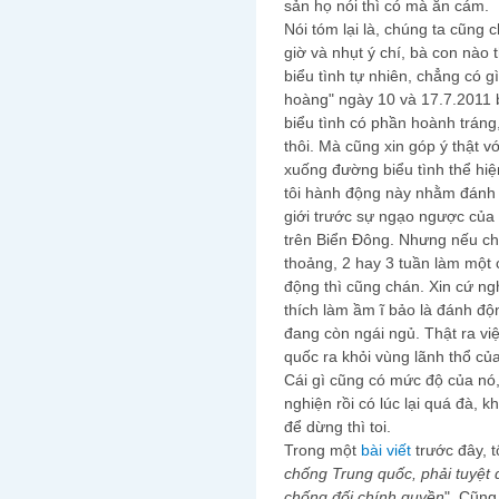
sản họ nói thì có mà ăn cám.
Nói tóm lại là, chúng ta cũng 
giờ và nhụt ý chí, bà con nào
biểu tình tự nhiên, chẳng có 
hoàng" ngày 10 và 17.7.2011 b
biểu tình có phần hoành tráng
thôi. Mà cũng xin góp ý thật v
xuống đường biểu tình thể hi
tôi hành động này nhằm đánh 
giới trước sự ngạo ngược của 
trên Biển Đông. Nhưng nếu chỉ 
thoảng, 2 hay 3 tuần làm một 
động thì cũng chán. Xin cứ ng
thích làm ầm ĩ bảo là đánh độn
đang còn ngái ngủ. Thật ra vi
quốc ra khỏi vùng lãnh thổ củ
Cái gì cũng có mức độ của nó,
nghiện rồi có lúc lại quá đà,
để dừng thì toi.
Trong một
bài viết
trước đây, t
chống Trung quốc, phải tuyệt
chống đối chính quyền
". Cũn