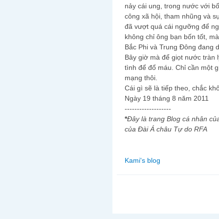
nảy cái ung, trong nước với bố
công xã hội, tham nhũng và sự
đã vượt quá cái ngưỡng để ng
không chỉ ông bạn bốn tốt, mà
Bắc Phi và Trung Đông đang d
Bây giờ mà để giọt nước tràn l
tình để đổ máu. Chỉ cần một g
mạng thôi.
Cái gì sẽ là tiếp theo, chắc k
Ngày 19 tháng 8 năm 2011
-------------------
*
Đây là trang Blog cá nhân củ
của Đài Á châu Tự do RFA
Kami's blog