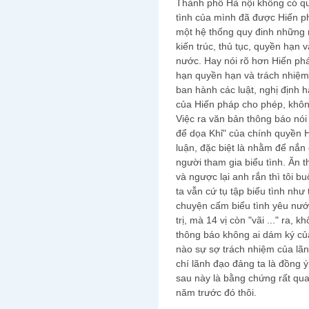
Thành phố Hà nội không có q
tình của mình đã được Hiến ph
một hệ thống quy đinh những n
kiến trúc, thủ tục, quyền hạn
nước. Hay nói rõ hơn Hiến ph
hạn quyền hạn và trách nhiệ
ban hành các luật, nghị định h
của Hiến pháp cho phép, khôn
Việc ra văn bản thông báo nói 
để dọa Khỉ" của chính quyền
luận, đặc biệt là nhằm để nắn
người tham gia biểu tình. Ăn 
và ngược lại anh rắn thì tôi b
ta vẫn cứ tụ tập biểu tình như
chuyện cấm biểu tình yêu nướ
trị, mà 14 vị còn "vãi ..." ra,
thông báo không ai dám ký c
nào sự sợ trách nhiệm của lã
chí lãnh đạo đảng ta là đồng ý 
sau này là bằng chứng rất qu
năm trước đó thôi.