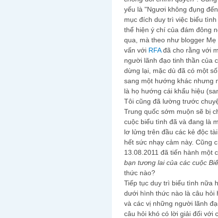
yếu là "Ngươi không đụng đến 
mục đích duy trì việc biểu tìn
thể hiện ý chí của đám đông 
qua, mà theo như blogger Mẹ N
vấn với
RFA
đã cho rằng với 
người lãnh đạo tinh thần của 
dừng lại, mặc dù đã có một số
sang một hướng khác nhưng mì
là họ hướng cái khẩu hiệu (sa
Tôi cũng đã lường trước chuy
Trung quốc sớm muộn sẽ bị chí
cuộc biểu tình đã và đang là m
lơ lửng trên đầu các kẻ độc tà
hết sức nhạy cảm này. Cũng c
13.08.2011 đã tiến hành một c
bạn tương lai của các cuộc Bi
thức nào?
Tiếp tục duy trì biểu tình nữa
dưới hình thức nào là câu hỏi
và các vị những người lãnh đạo
câu hỏi khó có lời giải đối vớ