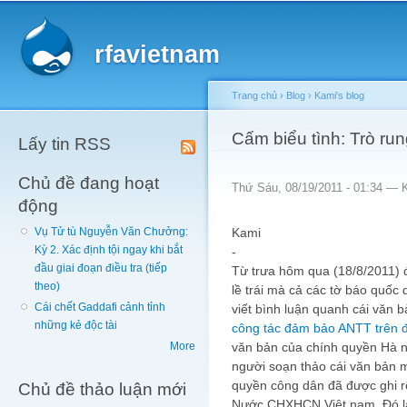
Main menu
Sk
ma
rfavietnam
co
Trang chủ
›
Blog
›
Kami's blog
You are here
Cấm biểu tình: Trò ru
Lấy tin RSS
Chủ đề đang hoạt
Thứ Sáu, 08/19/2011 - 01:34 —
động
Kami
Vụ Tử tù Nguyễn Văn Chưởng:
Kỳ 2. Xác định tội ngay khi bắt
-
đầu giai đoạn điều tra (tiếp
Từ trưa hôm qua (18/8/2011) 
theo)
lề trái mà cả các tờ báo quốc 
Cái chết Gaddafi cảnh tỉnh
viết bình luận quanh cái văn b
những kẻ độc tài
công tác đảm bảo ANTT trên đ
văn bản của chính quyền Hà nội
More
người soạn thảo cái văn bản 
quyền công dân đã được ghi rõ
Chủ đề thảo luận mới
Nước CHXHCN Việt nam. Đó là