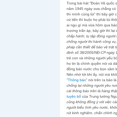
Trong bài hát "Đoàn Vệ quốc 
năm 1945 ngày xưa chẳng có câ
thì mình cùng lùi" thì bây giờ 
cứ tiến thì buộc họ phải lùi t
ai ngu gì mà vừa hôm qua bảo
trương trấn áp, bây giờ thì lại 
chấp hành; tụ tập đông người tr
chống người thi hành công vụ,
pháp cần thiết để bảo vệ trật 
định số 38/2005/NĐ-CP ngày 
trẻ con và những người yếu bó
họ tin là chính quyền nói và d
đồng bán nước cho bọn xâm l
Nên nhớ tới khi ấy, nói mà kh
"
Thông báo
" nói trên ra bảo là
chống lại những người yêu nư
cái thông báo trên là hàng thậ
tuyên bố
của Trung tướng Ngu
cũng không đồng ý với việc cản
người biểu tình yêu nước, khô
rút kinh nghiệm, chấn chỉnh n