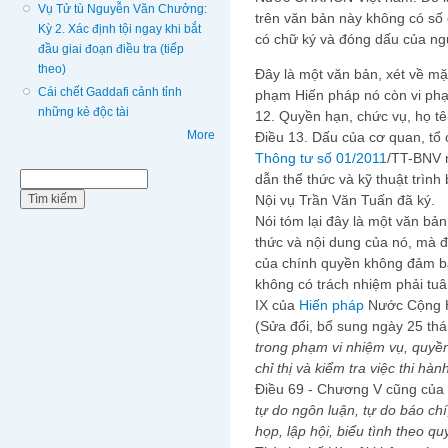
Vụ Tử tù Nguyễn Văn Chưởng:
trên văn bản này không có số 
Kỳ 2. Xác định tội ngay khi bắt
có chữ ký và đóng dấu của ng
đầu giai đoạn điều tra (tiếp
theo)
Đây là một văn bản, xét về mặt
Cái chết Gaddafi cảnh tỉnh
phạm Hiến pháp nó còn vi phạm
những kẻ độc tài
12. Quyền hạn, chức vụ, họ tê
More
Điều 13. Dấu của cơ quan, tổ
Thông tư số 01/2011
/TT-BNV 
Biểu mẫu tìm kiếm
dẫn thể thức và kỹ thuật trìn
Tìm kiếm
Nội vụ Trần Văn Tuấn đã ký.
Nói tóm lại đây là một văn bản
thức và nội dung của nó, mà 
của chính quyền không đảm bảo
không có trách nhiệm phải tuâ
IX của
Hiến pháp
Nước Cộng H
(Sửa đổi, bổ sung ngày 25 thá
trong phạm vi nhiệm vụ, quyền
chỉ thị và kiểm tra việc thi hà
Điều 69 - Chương V cũng của H
tự do ngôn luận, tự do báo chí
họp, lập hội, biểu tình theo qu