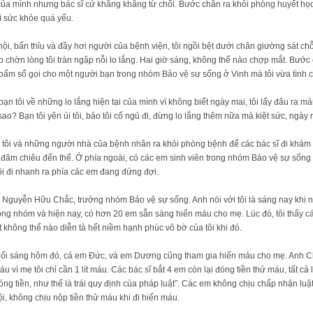
ủa mình nhưng bác sĩ cứ khăng khăng từ chối. Bước chân ra khỏi phòng huyết học,
ì sức khỏe quá yếu.
ội, bẩn thỉu và đầy hơi người của bệnh viện, tôi ngồi bệt dưới chân giường sát c
chờn lòng tôi tràn ngập nỗi lo lắng. Hai giờ sáng, không thể nào chợp mắt. Bước c
 bấm số gọi cho một người bạn trong nhóm Bảo vệ sự sống ở Vinh mà tôi vừa tình
 bạn tôi về những lo lắng hiện tại của mình vì không biết ngày mai, tôi lấy đâu ra 
ao? Bạn tôi yên ủi tôi, bảo tôi cố ngủ đi, đừng lo lắng thêm nữa mà kiệt sức, ngày
 tôi và những người nhà của bệnh nhân ra khỏi phòng bệnh để các bác sĩ đi khám
 lại đăm chiêu đến thế. Ở phía ngoài, có các em sinh viên trong nhóm Bảo vệ sự số
ôi đi nhanh ra phía các em đang đứng đợi.
B Nguyễn Hữu Chắc, trưởng nhóm Bảo vệ sự sống. Anh nói với tôi là sáng nay khi 
trong nhóm và hiện nay, có hơn 20 em sẵn sàng hiến máu cho mẹ. Lúc đó, tôi thấy c
ật không thể nào diễn tả hết niềm hạnh phúc vô bờ của tôi khi đó.
Buối sáng hôm đó, cả em Đức, và em Dương cũng tham gia hiến máu cho mẹ. Anh 
vì mẹ tôi chỉ cần 1 lít máu. Các bác sĩ bắt 4 em còn lại đóng tiền thử máu, tất cả là 
đóng tiền, như thế là trái quy định của pháp luật”. Các em không chịu chấp nhận lu
i, không chịu nộp tiền thử máu khi đi hiến máu.