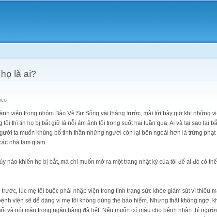
Skip to
main
content
họ là ai?
hco
hành viên trong nhóm Bảo Vệ Sự Sống vài tháng trước, mãi tới bây giờ khi những vi
ôi thì tin họ bị bắt giữ là nỗi ám ảnh tôi trong suốt hai tuần qua. Ai và tại sao lại b
gười ta muốn khủng bố tinh thần những người còn lại bên ngoài hơn là trừng phạ
các nhà tạm giam.
 nào khiến họ bị bắt, mà chỉ muốn mở ra một trang nhật ký của tôi để ai đó có thể 
trước, lúc mẹ tôi buộc phải nhập viện trong tình trạng sức khỏe giảm sút vì thiếu m
nh viện sẽ dễ dàng vì mẹ tôi không dùng thẻ bảo hiểm. Nhưng thật không ngờ, khi
hối và nói máu trong ngân hàng đã hết. Nếu muốn có máu cho bệnh nhân thì người 