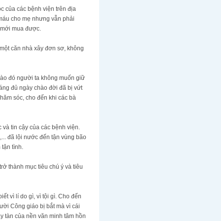
ộc của các bệnh viện trên địa
ó máu cho mẹ nhưng vẫn phải
a mới mua được.
 một căn nhà xây đơn sơ, không
o nào đó người ta không muốn giữ
áng đủ ngày chào đời đã bị vứt
 chăm sóc, cho đến khi các bà
và tin cậy của các bệnh viện.
.. đã lội nước đến tận vùng bão
tận tình.
rở thành mục tiêu chú ý và tiêu
ì lí do gì, vì tội gì. Cho đến
ời Công giáo bị bắt mà vì cái
gày tàn của nền văn minh tâm hồn