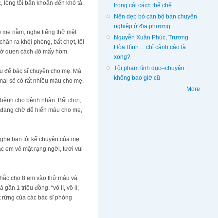
 lòng tôi băn khoăn đến khó tả.
trong cải cách thể chế
Nên dẹp bỏ cán bộ bán chuyên
nghiệp ở địa phương
hỗ mẹ nằm, nghe tiếng thở mệt
Nguyễn Xuân Phúc, Trương
hân ra khỏi phòng, bất chợt, tôi
Hòa Bình… chỉ cảnh cáo là
 cờ quen cách đó mấy hôm.
xong?
Tội phạm tình dục--chuyện
máu để bác sĩ chuyền cho mẹ. Mà
không bao giờ cũ
 mai sẽ có rất nhiều máu cho mẹ.
More
 bệnh cho bệnh nhân. Bất chợt,
ng đang chờ để hiến máu cho mẹ,
nghe bạn tôi kể chuyện của mẹ
ác em vẻ mặt rạng ngời, tươi vui
Chắc cho 8 em vào thử máu và
gần 1 triệu đồng. “vô lí, vô lí,
ật rừng của các bác sĩ phòng