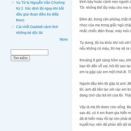
trình bày hoàn cảnh neo người c
Vụ Tử tù Nguyễn Văn Chưởng:
Tôi không thể lấy máu cho mẹ v
Kỳ 2. Xác định tội ngay khi bắt
đầu giai đoạn điều tra (tiếp
Đêm đó, trong căn phòng chật ch
theo)
nhọc của mẹ trong giấc ngủ chập 
Cái chết Gaddafi cảnh tỉnh
nhấc chiếc điện thoại, máy móc
những kẻ độc tài
More
Tự dưng, tôi òa khóc khi nói với
nếu không có máu, thì mẹ sẽ ra s
Biểu mẫu tìm kiếm
Tìm kiếm
Khoảng 8 giờ sáng hôm sau, khi
bạn tôi đến vỗ vai, hỏi tôi sao
em ra gặp các em một chút đi. T
Người đầu tiên tôi gặp là anh J
tôi, anh đã liên lạc với các em 
đang chờ câu trả lời của tôi. Th
Vậy là mẹ tôi được cứu sống. 
sau đó, có 4 em tham gia hiến máu 
đã đi hiến máu rồi lại còn phải 
huyết học nên đã phản đối dữ dộ