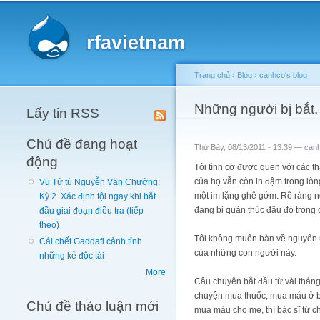
Main menu
rfavietnam
Trang chủ
›
Blog
›
canhco's blog
You are here
Những người bị bắt, 
Lấy tin RSS
Chủ đề đang hoạt
Thứ Bảy, 08/13/2011 - 13:39 —
can
động
Tôi tình cờ được quen với các t
của họ vẫn còn in đậm trong lòng t
Vụ Tử tù Nguyễn Văn Chưởng:
một im lặng ghê gớm. Rõ ràng n
Kỳ 2. Xác định tội ngay khi bắt
đang bị quản thúc đâu đó trong 
đầu giai đoạn điều tra (tiếp
theo)
Tôi không muốn bàn về nguyên ủy
Cái chết Gaddafi cảnh tỉnh
của những con người này.
những kẻ độc tài
More
Câu chuyện bắt đầu từ vài tháng 
chuyện mua thuốc, mua máu ở bệ
Chủ đề thảo luận mới
mua máu cho mẹ, thì bác sĩ từ c