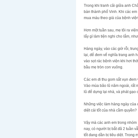
Trong khi tranh cãi giữa anh Chắ
bàn thành phố Vinh. Khi các em 
mua máu theo giá của bệnh viện
Hơn một tuần sau, mẹ tôi ra việ
lấy gì làm tiện nghi cho lắm, nh
Hàng ngày, vào các giờ rỗi, trun
lại, để đem vể nghĩa trang anh 
vào sọt rác bệnh viện khi hơi th
bầu mẹ tròn con vuông.
Các em đi thu gom sắt vụn đem v
Vào mùa bão lũ năm ngoái, rất 
lũ để dựng lại nhà, và phát gạo
Những việc làm hàng ngày của cá
diệt cái tốt của nhà cầm quyền?
Vậy mà các anh em trong nhóm BV
nay, có người bị bắt đã 2 tuần 
tốt đang dần bị tiêu diệt. Tron