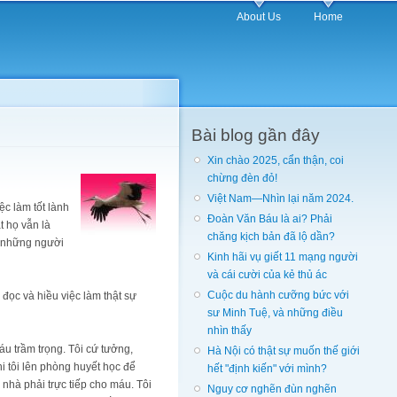
About Us
Home
Bài blog gần đây
Xin chào 2025, cẩn thận, coi
chừng đèn đỏ!
Việt Nam—Nhìn lại năm 2024.
ệc làm tốt lành
Đoàn Văn Báu là ai? Phải
ắt họ vẫn là
chăng kịch bản đã lộ dần?
t những người
Kinh hãi vụ giết 11 mạng người
và cái cười của kẻ thủ ác
Cuộc du hành cưỡng bức với
đọc và hiều việc làm thật sự
sư Minh Tuệ, và những điều
nhìn thấy
áu trầm trọng. Tôi cứ tưởng,
Hà Nội có thật sự muốn thế giới
 tôi lên phòng huyết học để
hết "định kiến" với mình?
nhà phải trực tiếp cho máu. Tôi
Nguy cơ nghẽn đùn nghẽn