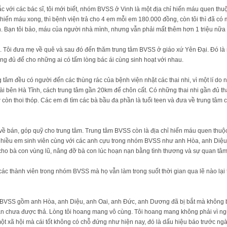
c với các bác sĩ, tôi mới biết, nhóm BVSS ở Vinh là một địa chỉ hiến máu quen thu
hiến máu xong, thì bệnh viện trả cho 4 em mỗi em 180.000 đồng, còn tôi thì đã c
. Bạn tôi bảo, máu của người nhà mình, nhưng vẫn phải mất thêm hơn 1 triệu nữ
n. Tôi đưa mẹ về quê và sau đó đến thăm trung tâm BVSS ở giáo xứ Yên Đại. Đó là
ưng đủ để cho những ai có tấm lòng bác ái cùng sinh hoạt với nhau.
g tâm đều có người đến các thùng rác của bệnh viện nhặt các thai nhi, vì một lí d
hài bên Hà Tĩnh, cách trung tâm gần 20km để chôn cất. Có những thai nhi gần đủ th
ở còn thoi thóp. Các em đi tìm các bà bầu đa phần là tuổi teen và đưa về trung tâm
ề bán, góp quỹ cho trung tâm. Trung tâm BVSS còn là địa chỉ hiến máu quen thuộc 
nhiều em sinh viên cùng với các anh cựu trong nhóm BVSS như anh Hòa, anh Diệu,.
 cho bà con vùng lũ, nâng đỡ bà con lúc hoạn nạn bằng tình thương và sự quan tâm 
c thành viên trong nhóm BVSS mà họ vẫn làm trong suốt thời gian qua lẽ nào lại t
SS gồm anh Hòa, anh Diệu, anh Oai, anh Đức, anh Dương đã bị bắt mà không biết v
vẫn chưa được thả. Lòng tôi hoang mang vô cùng. Tôi hoang mang không phải vì ngư
g một xã hội mà cái tốt không có chỗ đứng như hiện nay, đó là dấu hiệu báo trước n