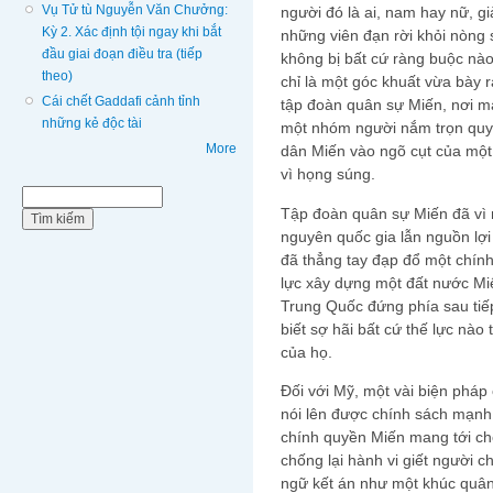
Vụ Tử tù Nguyễn Văn Chưởng:
người đó là ai, nam hay nữ, già
Kỳ 2. Xác định tội ngay khi bắt
những viên đạn rời khỏi nòng
đầu giai đoạn điều tra (tiếp
không bị bất cứ ràng buộc nào
theo)
chỉ là một góc khuất vừa bày r
Cái chết Gaddafi cảnh tỉnh
tập đoàn quân sự Miến, nơi m
những kẻ độc tài
một nhóm người nắm trọn quy
More
dân Miến vào ngõ cụt của một 
vì họng súng.
Biểu mẫu tìm kiếm
Tìm kiếm
Tập đoàn quân sự Miến đã vì 
nguyên quốc gia lẫn nguồn lợi
đã thẳng tay đạp đổ một chín
lực xây dựng một đất nước Mi
Trung Quốc đứng phía sau tiế
biết sợ hãi bất cứ thế lực nà
của họ.
Đối với Mỹ, một vài biện pháp 
nói lên được chính sách mạnh
chính quyền Miến mang tới ch
chống lại hành vi giết người 
ngữ kết án như một khúc quâ