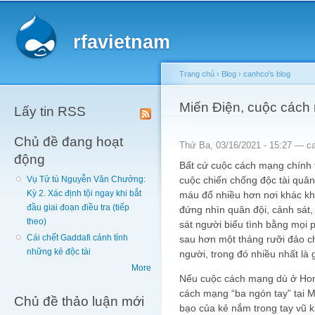
Main menu
Sk
ma
rfavietnam
co
Trang chủ
›
Blog
›
canhco's blog
You are here
Miến Điện, cuộc các
Lấy tin RSS
Chủ đề đang hoạt
Thứ Ba, 03/16/2021 - 15:27 —
c
động
Bất cứ cuộc cách mạng chính 
cuộc chiến chống độc tài quân
Vụ Tử tù Nguyễn Văn Chưởng:
Kỳ 2. Xác định tội ngay khi bắt
máu đổ nhiều hơn nơi khác khi
đầu giai đoạn điều tra (tiếp
đứng nhìn quân đội, cảnh sát, 
theo)
sát người biểu tình bằng mọi p
Cái chết Gaddafi cảnh tỉnh
sau hơn một tháng rưỡi đảo c
những kẻ độc tài
người, trong đó nhiều nhất là g
More
Nếu cuộc cách mạng dù ở Hon
cách mạng “ba ngón tay” tại M
Chủ đề thảo luận mới
bạo của kẻ nắm trong tay vũ k