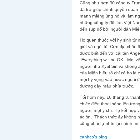
Cũng như hơn 30 công ty Trun
đã trợ giúp chính quyền quân 
mạnh miệng ủng hộ và làm ngơ
những công ty đối tác Việt Na
đến sụp đổ bởi người dân Miế
Họ quen thuộc với hy sinh từ 
giết và ngồi tù. Cơn địa chấn ấ
được biết đến với cái tên Ang
"Everything will be OK - Mọi vi
người như Kyal Sin và không a
của Miến hiểu rõ chỉ có họ là
mọi hy vọng vào nước ngoài đề
đường đầy máu phía trước.
Tối hôm nay, 16 tháng 3, thà
chiếc điện thoại sáng lên tron
người, một ý chí. Họ kết hợp 
ác ôn. Thách thức ấy không h
cũng phải tự nhìn lại chính mì
canhco's blog