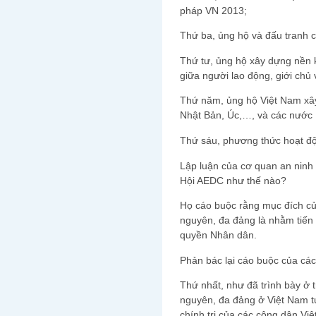
pháp VN 2013;
Thứ ba, ủng hộ và đấu tranh 
Thứ tư, ủng hộ xây dựng nền kin
giữa người lao động, giới chủ
Thứ năm, ủng hộ Việt Nam xâ
Nhật Bản, Úc,…, và các nước
Thứ sáu, phương thức hoạt độ
Lập luận của cơ quan an ninh 
Hội AEDC như thế nào?
Họ cáo buộc rằng mục đích củ
nguyên, đa đảng là nhằm tiến 
quyền Nhân dân.
Phản bác lại cáo buộc của các
Thứ nhất, như đã trình bày ở 
nguyên, đa đảng ở Việt Nam t
chính trị của các công dân Việ