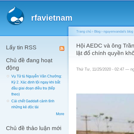
Main menu
Sk
ma
rfavietnam
co
Trang chủ
›
Blog
›
nguyenvandai's blog
You are here
Hội AEDC và ông Trầ
Lấy tin RSS
lật đổ chính quyền kh
Chủ đề đang hoạt
động
Thứ Tư, 11/25/2020 - 02:47 —
n
Vụ Tử tù Nguyễn Văn Chưởng:
Kỳ 2. Xác định tội ngay khi bắt
đầu giai đoạn điều tra (tiếp
theo)
Cái chết Gaddafi cảnh tỉnh
những kẻ độc tài
More
Chủ đề thảo luận mới