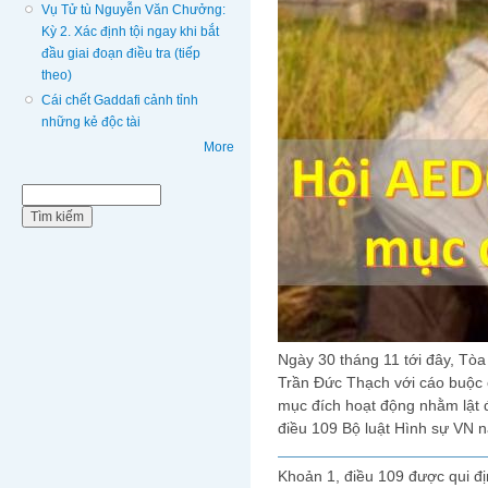
Vụ Tử tù Nguyễn Văn Chưởng:
Kỳ 2. Xác định tội ngay khi bắt
đầu giai đoạn điều tra (tiếp
theo)
Cái chết Gaddafi cảnh tỉnh
những kẻ độc tài
More
Biểu mẫu tìm kiếm
Tìm kiếm
Ngày 30 tháng 11 tới đây, Tòa
Trần Đức Thạch với cáo buộc
mục đích hoạt động nhằm lật 
điều 109 Bộ luật Hình sự VN 
Khoản 1, điều 109 được qui đ