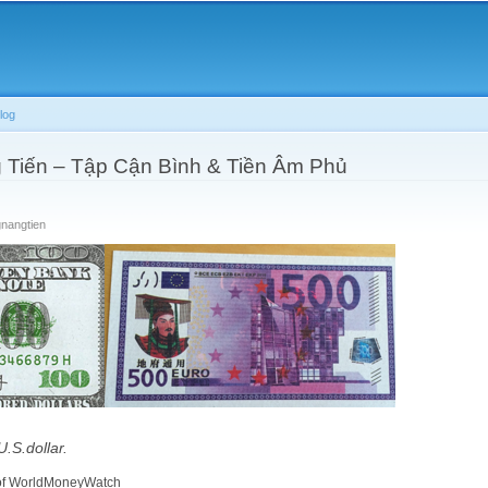
Skip to
main
content
log
Tiến – Tập Cận Bình & Tiền Âm Phủ
gnangtien
U.S.dollar.
 of WorldMoneyWatch