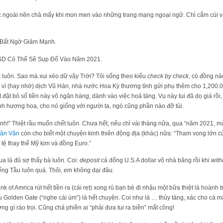
ngoài nên chả mấy khi mon men vào những trang mạng ngoại ngữ. Chỉ cắm cúi vào
ất Ngờ Giảm Mạnh.
SD Có Thể Sẽ Sụp Đổ Vào Năm 2021.
t luôn. Sao mà xui xẻo dữ vậy Trời? Tôi sống theo kiểu
check by check
, có đồng n
, vì (hay nhờ) dịch Vũ Hán, nhà nước Hoa Kỳ thương tình gửi phụ thêm cho 1,200.
ật đật bỏ số tiền này vô ngân hàng, dành vào việc hoả táng. Vụ này tui đã dọ giá rô
̉nh hương hoa, cho nó giống với người ta, ngó cũng phần nào đỡ tủi.
nh!” Thiệt rầu muốn chết luôn. Chưa hết, nếu chỉ vài tháng nữa, qua “năm 2021, mà 
hân Văn
còn cho biết một chuyện kinh thiên động địa (khác) nữa: “Tham vọng lớ
ệ thay thế Mỹ kim và đồng Euro.”
là đủ sợ thấy bà luôn. Coi:
deposit
cả đống U.S.A dollar vô nhà băng rồi khi
wit
tiếng Tầu luôn quá. Thôi, em không dại đâu.
nk of Amrica rút hết tiền ra (cái rẹt) xong rủ bạn bè đi nhậu một bữa thiệt là hoành tra
Golden Gate (“nghe cái ùm”) là hết chuyện. Coi như là … thủy táng, xác cho cá mập
 gì ráo trọi. Cũng chả phiền ai “phải đưa tui ra biền” mất công!