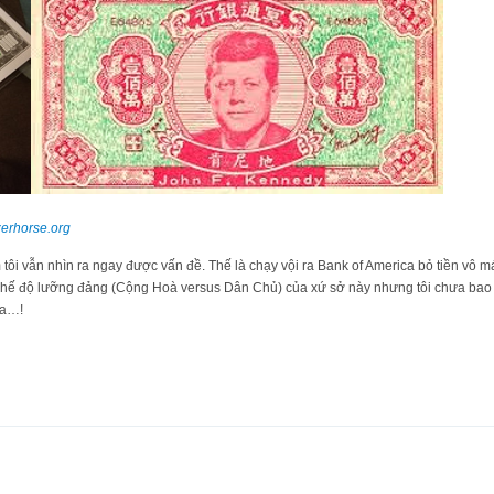
zerhorse.org
vẫn nhìn ra ngay được vấn đề. Thế là chạy vội ra Bank of America bỏ tiền vô máy 
́i chế độ lưỡng đảng (Cộng Hoà versus Dân Chủ) của xứ sở này nhưng tôi chưa bao g
 ha…!