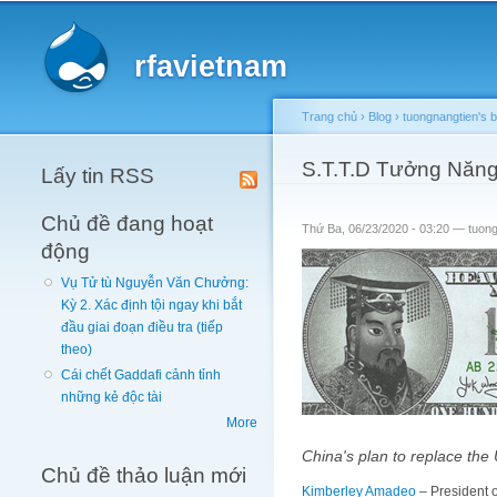
Main menu
rfavietnam
Trang chủ
›
Blog
›
tuongnangtien's b
You are here
S.T.T.D Tưởng Năng 
Lấy tin RSS
Chủ đề đang hoạt
Thứ Ba, 06/23/2020 - 03:20 —
tuon
động
Vụ Tử tù Nguyễn Văn Chưởng:
Kỳ 2. Xác định tội ngay khi bắt
đầu giai đoạn điều tra (tiếp
theo)
Cái chết Gaddafi cảnh tỉnh
những kẻ độc tài
More
China's plan to replace the 
Chủ đề thảo luận mới
Kimberley Amadeo
– President