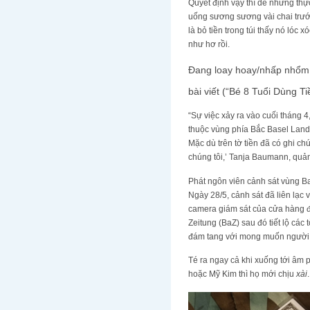
Quyết định vậy thì dễ nhưng thự
uống sương sương vài chai trước khi
là bỏ tiền trong túi thấy nó ló
như hơ rồi.
Đang loay hoay/nhấp nhổm chư
bài viết (“Bé 8 Tuổi Dùng 
“Sự việc xảy ra vào cuối tháng 4
thuộc vùng phía Bắc Basel Lands
Mặc dù trên tờ tiền đã có ghi ch
chúng tôi,’ Tanja Baumann, quản
Phát ngôn viên cảnh sát vùng B
Ngày 28/5, cảnh sát đã liên lạc
camera giám sát của cửa hàng để
Zeitung (BaZ) sau đó tiết lộ các
đám tang với mong muốn người c
Té ra ngay cả khi xuống tới âm 
hoặc Mỹ Kim thì họ mới chịu
xài