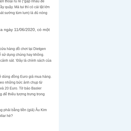
ện thoại rủ rê (“gặp nhau để
uậy. Mà tui thì có cái tật lớn
 hát sướng tùm lum) là đủ nóng
 ra ngày 11/06/2020, có một
 cửa hàng đồ chơi tại Dietgen
thể sử dụng chúng hay không.
 cảnh sát. ‘Đây là chính sách của
rẻ dùng đồng Euro giả mua hàng.
 theo những bức ảnh chụp từ
 và 20 Euro. Tờ báo Basler
ng để thiêu tượng trưng trong
g phải bằng tiền (giả) Âu Kim
ollar hè?