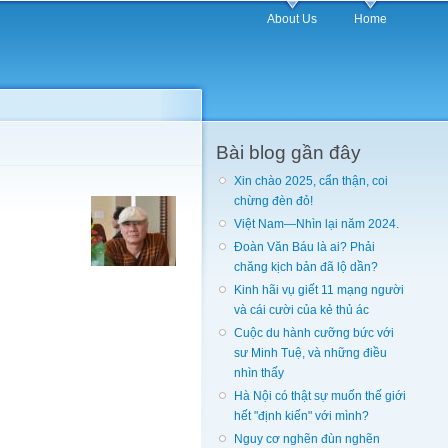
About Us
Home
Bài blog gần đây
Xin chào 2025, cẩn thận, coi
chừng đèn đỏ!
Việt Nam—Nhìn lại năm 2024.
Đoàn Văn Báu là ai? Phải
chăng kịch bản đã lộ dần?
Kinh hãi vụ giết 11 mạng người
và cái cười của kẻ thủ ác
Cuộc du hành cưỡng bức với
sư Minh Tuệ, và những điều
nhìn thấy
Hà Nội có thật sự muốn thế giới
hết "định kiến" với mình?
Nguy cơ nghẽn đùn nghẽn