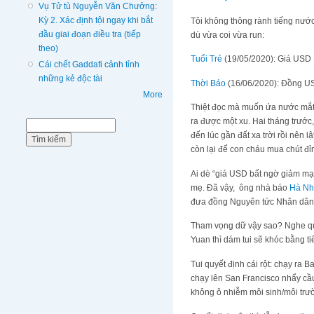
Vụ Tử tù Nguyễn Văn Chưởng:
Kỳ 2. Xác định tội ngay khi bắt
Tôi không thông rành tiếng nước 
đầu giai đoạn điều tra (tiếp
dù vừa coi vừa run:
theo)
Tuổi Trẻ
(19/05/2020): Giá USD B
Cái chết Gaddafi cảnh tỉnh
những kẻ độc tài
Thời Báo
(16/06/2020): Đồng U
More
Thiệt đọc mà muốn ứa nước mắ
ra được một xu. Hai tháng trước
Biểu mẫu tìm kiếm
Tìm kiếm
đến lúc gần đất xa trời rồi nên l
còn lại để con cháu mua chút đi
Ai dè “giá USD bất ngờ giảm mạ
mẹ. Đã vậy, ông nhà báo
Hà N
đưa đồng Nguyên tức Nhân dân t
Tham vọng dữ vậy sao? Nghe qua 
Yuan thì dám tui sẽ khóc bằng 
Tui quyết định cái rột: chạy ra Ba
chạy lên San Francisco nhẩy cầu 
không ô nhiễm môi sinh/môi trường