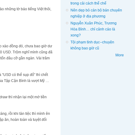
trong cải cách thể chế
 những tờ báo tiếng Việt thôi,
Nên dẹp bỏ cán bộ bán chuyên
nghiệp ở địa phương
Nguyễn Xuân Phúc, Trương
Hòa Bình… chỉ cảnh cáo là
xong?
Tội phạm tình dục--chuyện
ào xào đồng đó, chưa bao giờ dư
không bao giờ cũ
00 USD. Trộm nghĩ mình cũng đã
More
̀i, tốn đâu cỡ gần ngàn. Vài trăm
“USD có thể sụp đổ” thì chết
n của Tập Cận Bình là vượt Mỹ …
hdraw
thì nhận lại một mớ tiền
́ng, rồi khi tàn tiệc thì mình ên
 ăn, hoàn toàn và tuyệt đối