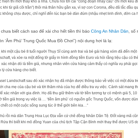
c hiện thì mới thấy khó à nha. Chưa nói tới cái “công đoạn nhẩy cầu” chỉ mới kêu đi
 từ giã cõi trần”) thôi mà thân hữu gần xa, vì sợ con Corona, đều đã lắc đầu quầy q
c xóc không chịu được, chỉ nghĩ đến lúc bạn bè đàn đúm (nhậu nhẹt linh đình, đờn ca
a biết cách sao để xài cho hết tiền thì báo
Công An Nhân Dân
, số
Tiền ‘Âm Phủ’ Trung Quốc Mua Đồ Chơi”) nội dung hơi là lạ:
, khi một cậu bé 8 tuổi người Thụy Sĩ cùng anh trai và bé gái hàng xóm đã đến một
chaft, và xòe ra một đống tờ giấy in hình đồng tiền Euro và hỏi rằng liệu cậu có 
ú xác nhận đó là tiền giả, nhưng nhân viên cửa hàng cảm thấy có nghĩa vụ phải gọi
 lý cửa hàng cho biết.
asel Landschaft sau đó xác nhận họ đã nhận được thông báo về việc có một đứa t
 với cha mẹ của cậu bé và tới thăm nhà của họ để điều tra vụ việc. Cảnh sát mang
 xác nhận với gia đình. Họ đã thu giữ thêm vài tờ tiền tương tự có mệnh giá 5, 10
 tờ tiền giả trong vụ việc là … ‘tiền âm phủ’ có nguồn gốc Trung Quốc, vốn được dù
hết có một cuộc sống sung túc ở thế giới bên kia…”
phủ rồi mà dân Trung Hoa Lục Địa vẫn cứ chê đồng Nhân Dân Tệ. Đốt vàng mã cũn
. Rứa thì biết khi mô đồng Yuan của chủ tịch Tập Cận Bình mới thay thế được US d