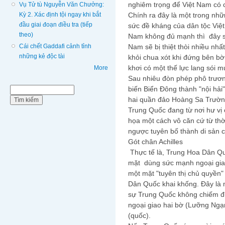
nghiêm trọng để Việt Nam có 
Vụ Tử tù Nguyễn Văn Chưởng:
Kỳ 2. Xác định tội ngay khi bắt
Chính ra đây là một trong nh
đầu giai đoạn điều tra (tiếp
sức đề kháng của dân tộc Việ
theo)
Nam không đủ mạnh thì đây sẽ
Cái chết Gaddafi cảnh tỉnh
Nam sẽ bị thiệt thòi nhiều nhấ
những kẻ độc tài
khỏi chua xót khi đứng bên bờ
khơi có một thế lực lang sói m
More
Sau nhiêu đòn phép phô trươn
biến Biển Đông thành "nội hải"
Biểu mẫu tìm kiếm
Tìm kiếm
hai quần đảo Hoàng Sa Trường
Trung Quốc đang từ nơi hư vị
họa một cách vô căn cứ từ th
ngược tuyên bố thành di sản c
Gót chân Achilles
Thực tế là, Trung Hoa Dân Qu
mặt dùng sức mạnh ngoại gia
một mặt "tuyên thị chủ quyền
Dân Quốc khai khống. Đây là m
sự Trung Quốc không chiếm đ
ngoại giao hai bờ (Lưỡng Ngạ
(quốc).