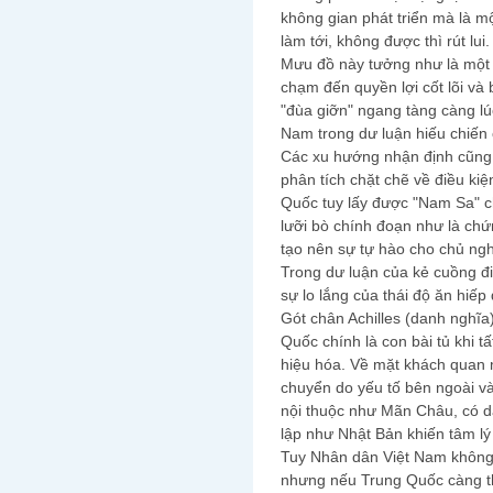
không gian phát triển mà là m
làm tới, không được thì rút lui.
Mưu đồ này tưởng như là một 
chạm đến quyền lợi cốt lõi và 
"đùa giỡn" ngang tàng càng lú
Nam trong dư luận hiếu chiến
Các xu hướng nhận định cũng
phân tích chặt chẽ về điều kiện
Quốc tuy lấy được "Nam Sa" c
lưỡi bò chính đoạn như là ch
tạo nên sự tự hào cho chủ nghĩ
Trong dư luận của kẻ cuồng 
sự lo lắng của thái độ ăn hiếp
Gót chân Achilles (danh nghĩa
Quốc chính là con bài tủ khi t
hiệu hóa. Về mặt khách quan m
chuyển do yếu tố bên ngoài và
nội thuộc như Mãn Châu, có d
lập như Nhật Bản khiến tâm l
Tuy Nhân dân Việt Nam không
nhưng nếu Trung Quốc càng th