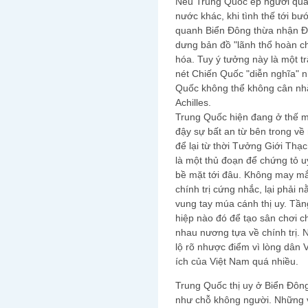
Nếu Trung Quốc ép người quá 
nước khác, khi tình thế tới bư
quanh Biển Đông thừa nhận Đài
dưng bản đồ "lãnh thổ hoàn ch
hóa. Tuy ý tưởng này là một 
nét Chiến Quốc "diễn nghĩa" n
Quốc không thể không cân nhắ
Achilles.
Trung Quốc hiện đang ở thế m
đậy sự bất an từ bên trong về
để lại từ thời Tưởng Giới Thạ
là một thủ đoạn để chứng tỏ 
bề mặt tới đâu. Không may mắ
chính trị cứng nhắc, lại phả
vung tay múa cánh thị uy. Tần
hiệp nào đó để tạo sân chơi 
nhau nương tựa về chính trị. 
lộ rõ nhược điểm vì lòng dân V
ích của Việt Nam quá nhiều.
Trung Quốc thị uy ở Biển Đông
như chỗ không người. Những v