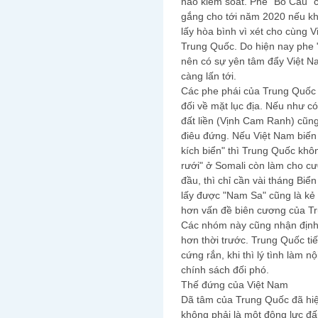
nào kiểm soát. Phe "Bồ Câu" 
gắng cho tới năm 2020 nếu kh
lấy hòa bình vì xét cho cùng 
Trung Quốc. Do hiện nay phe 
nên có sự yên tâm đẩy Việt N
càng lấn tới.
Các phe phái của Trung Quốc 
đối về mặt lục địa. Nếu như có 
đất liền (Vịnh Cam Ranh) cũng
điêu đứng. Nếu Việt Nam biến 
kích biển" thì Trung Quốc khô
rưới" ở Somali còn làm cho c
đầu, thì chỉ cần vài tháng Biể
lấy được "Nam Sa" cũng là kẻ 
hơn vấn đề biên cương của Tru
Các nhóm này cũng nhận định
hơn thời trước. Trung Quốc tiếp
cứng rắn, khi thì lý tình làm 
chính sách đối phó.
Thế đứng của Việt Nam
Dã tâm của Trung Quốc đã hiện
không phải là một động lực đấ