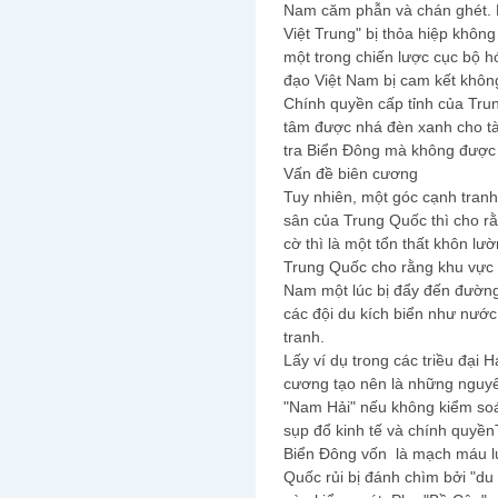
Nam căm phẫn và chán ghét. 
Việt Trung" bị thỏa hiệp không
một trong chiến lược cục bộ 
đạo Việt Nam bị cam kết khôn
Chính quyền cấp tỉnh của Tr
tâm được nhá đèn xanh cho t
tra Biển Đông mà không được c
Vấn đề biên cương
Tuy nhiên, một góc cạnh tranh
sân của Trung Quốc thì cho r
cờ thì là một tổn thất khôn l
Trung Quốc cho rằng khu vực 
Nam một lúc bị đẩy đến đường 
các đội du kích biển như nước
tranh.
Lấy ví dụ trong các triều đại
cương tạo nên là những nguyên
"Nam Hải" nếu không kiểm soá
sụp đổ kinh tế và chính quyền
Biển Đông vốn là mạch máu lư
Quốc rủi bị đánh chìm bởi "du 