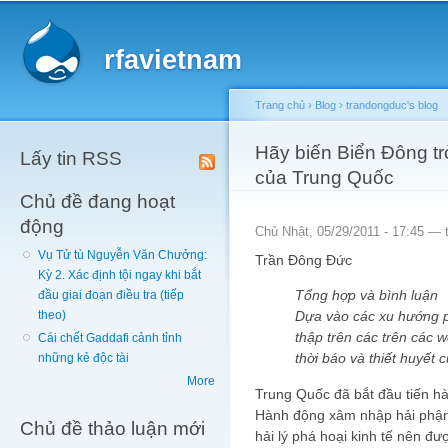
Main menu
Sk
ma
rfavietnam
co
Trang chủ
›
Blog
›
trandongduc's blog
You are here
Hãy biến Biển Đông t
Lấy tin RSS
của Trung Quốc
Chủ đề đang hoạt
động
Chủ Nhật, 05/29/2011 - 17:45 —
Vụ Tử tù Nguyễn Văn Chưởng:
Trần Đông Đức
Kỳ 2. Xác định tội ngay khi bắt
Tổng hợp và bình luận
đầu giai đoạn điều tra (tiếp
Dựa vào các xu hướng p
theo)
thập trên các trên các 
Cái chết Gaddafi cảnh tỉnh
thời báo và thiết huyết
những kẻ độc tài
More
Trung Quốc đã bắt đầu tiến h
Hành động xâm nhập hải phận 
Chủ đề thảo luận mới
hải lý phá hoại kinh tế nên đư