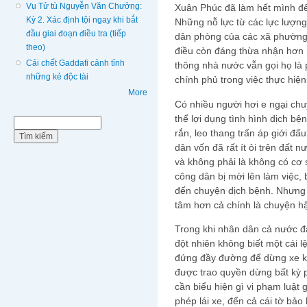
Vụ Tử tù Nguyễn Văn Chưởng:
Xuân Phúc đã làm hết mình để
Kỳ 2. Xác định tội ngay khi bắt
Những nỗ lực từ các lực lượng 
đầu giai đoạn điều tra (tiếp
dân phòng của các xã phường 
theo)
điều còn đáng thừa nhận hơn n
Cái chết Gaddafi cảnh tỉnh
thông nhà nước vẫn gọi họ là 
những kẻ độc tài
chính phủ trong việc thực hiện 
More
Có nhiều người hơi e ngại ch
thể lợi dụng tình hình dịch bệ
Biểu mẫu tìm kiếm
Tìm kiếm
rắn, leo thang trấn áp giới đấ
dân vốn đã rất ít ỏi trên đất 
và không phải là không có cơ 
công dân bị mời lên làm việc, 
đến chuyện dịch bệnh. Nhưng t
tâm hơn cả chính là chuyện h
Trong khi nhân dân cả nước đa
đột nhiên không biết một cái 
đứng đầy đường để dừng xe ki
được trao quyền dừng bất kỳ 
cần biểu hiện gì vi phạm luật g
phép lái xe, đến cả cái tờ bảo