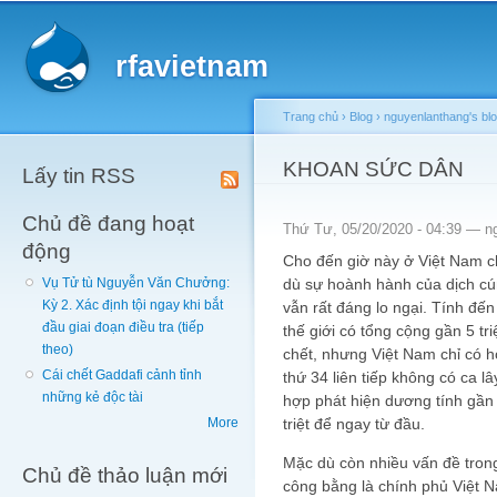
Main menu
Sk
ma
rfavietnam
co
Trang chủ
›
Blog
›
nguyenlanthang's bl
You are here
KHOAN SỨC DÂN
Lấy tin RSS
Chủ đề đang hoạt
Thứ Tư, 05/20/2020 - 04:39 —
n
động
Cho đến giờ này ở Việt Nam c
dù sự hoành hành của dịch cú
Vụ Tử tù Nguyễn Văn Chưởng:
Kỳ 2. Xác định tội ngay khi bắt
vẫn rất đáng lo ngại. Tính đế
đầu giai đoạn điều tra (tiếp
thế giới có tổng cộng gần 5 t
theo)
chết, nhưng Việt Nam chỉ có 
Cái chết Gaddafi cảnh tỉnh
thứ 34 liên tiếp không có ca l
những kẻ độc tài
hợp phát hiện dương tính gần 
triệt để ngay từ đầu.
More
Mặc dù còn nhiều vấn đề tron
Chủ đề thảo luận mới
công bằng là chính phủ Việt 