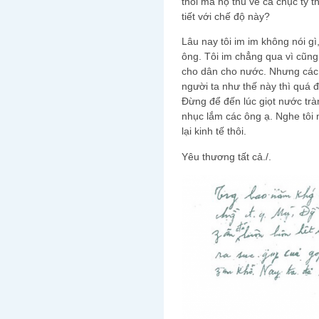
thôi mà họ thu về cả chục tỷ t
tiết với chế độ này?
Lâu nay tôi im im không nói gì,
ông. Tôi im chẳng qua vì cũn
cho dân cho nước. Nhưng các
người ta như thế này thì quá đ
Đừng để đến lúc giọt nước tràn
nhục lắm các ông ạ. Nghe tôi 
lại kinh tế thôi.
Yêu thương tất cả./.