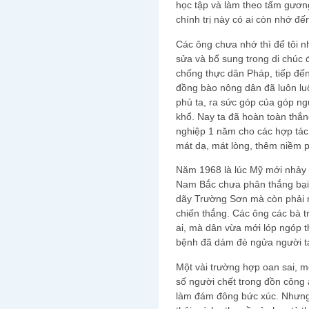
học tập và làm theo tấm gươn
chính trị này có ai còn nhớ đế
Các ông chưa nhớ thì để tôi 
sửa và bổ sung trong di chúc
chống thực dân Pháp, tiếp đến
đồng bào nông dân đã luôn lu
phủ ta, ra sức góp của góp ng
khổ. Nay ta đã hoàn toàn thắng
nghiệp 1 năm cho các hợp tác
mát dạ, mát lòng, thêm niềm 
Năm 1968 là lúc Mỹ mới nhảy
Nam Bắc chưa phân thắng bại r
dãy Trường Sơn mà còn phải 
chiến thắng. Các ông các bà 
ai, mà dân vừa mới lóp ngóp th
bệnh đã dám đè ngửa người ta
Một vài trường hợp oan sai, m
số người chết trong đồn công a
làm đám đông bức xúc. Nhưng 