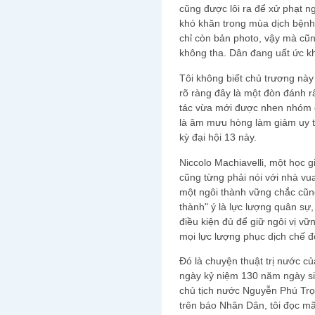
cũng được lôi ra để xử phạt n
khó khăn trong mùa dịch bệnh 
chỉ còn bản photo, vậy mà cũn
không tha. Dân đang uất ức k
Tôi không biết chủ trương này
rõ ràng đây là một đòn đánh r
tác vừa mới được nhen nhóm c
là âm mưu hòng làm giảm uy t
kỳ đại hội 13 này.
Niccolo Machiavelli, một học gi
cũng từng phải nói với nhà vua
một ngôi thành vững chắc cũn
thành" ý là lực lượng quân sự
điều kiện đủ để giữ ngôi vị vữ
mọi lực lượng phục dịch chế đ
Đó là chuyện thuật trị nước c
ngày kỷ niệm 130 năm ngày si
chủ tịch nước Nguyễn Phú Trọng 
trên báo Nhân Dân, tôi đọc mã