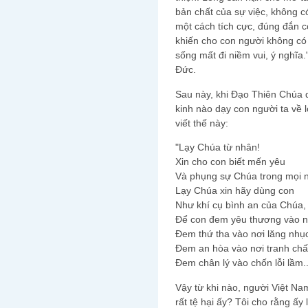
bản chất của sự việc, không c
một cách tích cực, đúng đắn c
khiến cho con người không có
sống mất đi niềm vui, ý nghĩa."
Đức.
Sau này, khi Đạo Thiên Chúa 
kinh nào dạy con người ta về 
viết thế này:
"Lạy Chúa từ nhân!
Xin cho con biết mến yêu
Và phụng sự Chúa trong mọi 
Lạy Chúa xin hãy dùng con
Như khí cụ bình an của Chúa,
Ðể con đem yêu thương vào nơ
Ðem thứ tha vào nơi lăng nhụ
Ðem an hòa vào nơi tranh chấ
Ðem chân lý vào chốn lỗi lầm..
Vậy từ khi nào, người Việt Na
rất tệ hại ấy? Tôi cho rằng ấy