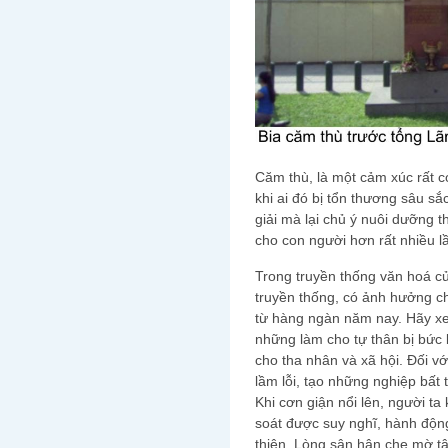
Căm thù, là một cảm xúc rất c
khi ai đó bị tổn thương sâu s
giải mà lại chủ ý nuôi dưỡng t
cho con người hơn rất nhiều l
Trong truyền thống văn hoá củ
truyền thống, có ảnh hưởng c
từ hàng ngàn năm nay. Hãy x
những làm cho tự thân bị bức
cho tha nhân và xã hội. Đối v
lầm lỗi, tạo những nghiệp bất 
Khi cơn giận nổi lên, người t
soát được suy nghĩ, hành động,
thiện. Lòng sân hận che mờ tâ