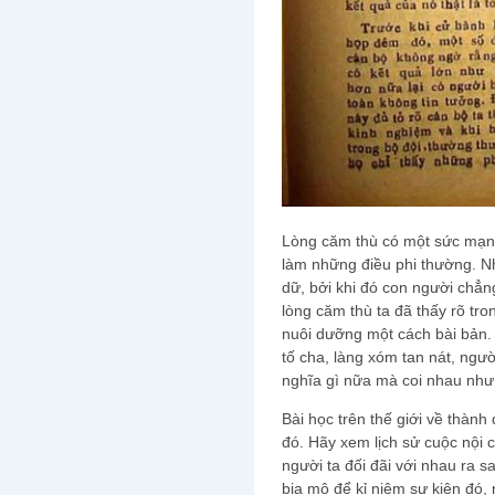
Lòng căm thù có một sức mạnh
làm những điều phi thường. N
dữ, bởi khi đó con người chẳn
lòng căm thù ta đã thấy rõ tro
nuôi dưỡng một cách bài bản.
tố cha, làng xóm tan nát, ngườ
nghĩa gì nữa mà coi nhau như 
Bài học trên thế giới về thành
đó. Hãy xem lịch sử cuộc nội
người ta đối đãi với nhau ra 
bia mộ để kỉ niệm sự kiện đó