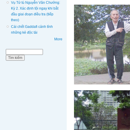
Vụ Tử tù Nguyễn Văn Chưởng:
Kỳ 2. Xác định tội ngay khi bắt
đầu giai đoạn điều tra (tiếp
theo)
Cái chết Gaddafi cảnh tỉnh
những kẻ độc tài
More
Biểu mẫu tìm kiếm
Tìm kiếm