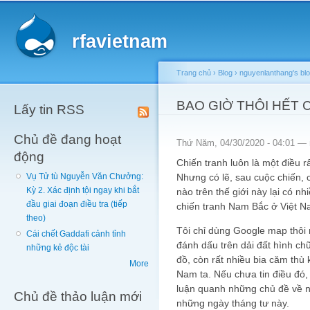
Main menu
Sk
ma
rfavietnam
co
Trang chủ
›
Blog
›
nguyenlanthang's bl
You are here
BAO GIỜ THÔI HẾT 
Lấy tin RSS
Chủ đề đang hoạt
Thứ Năm, 04/30/2020 - 04:01 —
động
Chiến tranh luôn là một điều rấ
Nhưng có lẽ, sau cuộc chiến, 
Vụ Tử tù Nguyễn Văn Chưởng:
Kỳ 2. Xác định tội ngay khi bắt
nào trên thế giới này lại có n
đầu giai đoạn điều tra (tiếp
chiến tranh Nam Bắc ở Việt N
theo)
Tôi chỉ dùng Google map thôi 
Cái chết Gaddafi cảnh tỉnh
đánh dấu trên dải đất hình ch
những kẻ độc tài
đồ, còn rất nhiều bia căm thù
More
Nam ta. Nếu chưa tin điều đó
luận quanh những chủ đề về n
Chủ đề thảo luận mới
những ngày tháng tư này.