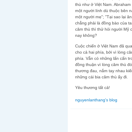
thù như ở Việt Nam. Abraham L
một người lính dù thuộc bên nà
một người mẹ"; "Tại sao lại 
chẳng phải là đồng bào của t
căm thù thì thử hỏi người Mỹ
nay không?
Cuộc chiến ở Việt Nam đã qua 
cho cả hai phía, bởi vì lòng c
phía. Vẫn có những lấn cấn tr
đồng thuận vì lòng căm thù đó
thương đau, nắm tay nhau kiến 
những cái bia căm thù ấy đi.
Yêu thương tất cả!
nguyenlanthang's blog