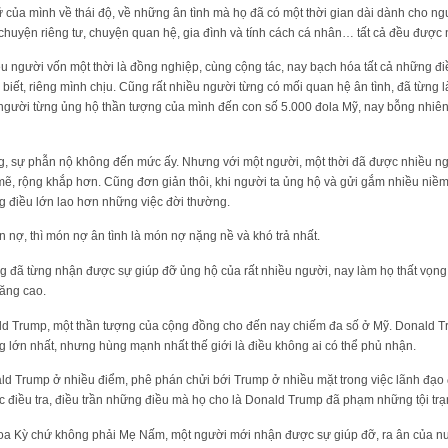
ữ của mình về thái độ, về những ân tình mà họ đã có một thời gian dài dành cho n
 chuyện riêng tư, chuyện quan hệ, gia đình và tính cách cá nhân… tất cả đều được 
u người vốn một thời là đồng nghiệp, cùng cộng tác, nay bạch hóa tất cả những điề
h biết, riêng mình chịu. Cũng rất nhiều người từng có mối quan hệ ân tình, đã từng
 người từng ủng hộ thần tượng của mình đến con số 5.000 đola Mỹ, nay bỗng nhiên
ng, sự phẫn nộ không đến mức ấy. Nhưng với một người, một thời đã được nhiều 
, rộng khắp hơn. Cũng đơn giản thôi, khi người ta ủng hộ và gửi gắm nhiều niềm t
g điều lớn lao hơn những việc đời thường.
n nợ, thì món nợ ân tình là món nợ nặng nề và khó trả nhất.
ợng đã từng nhận được sự giúp đỡ ủng hộ của rất nhiều người, nay làm họ thất vọng
ăng cao.
d Trump, một thần tượng của cộng đồng cho đến nay chiếm đa số ở Mỹ. Donald T
 lớn nhất, nhưng hùng mạnh nhất thế giới là điều không ai có thể phủ nhận.
d Trump ở nhiều điểm, phê phán chửi bới Trump ở nhiều mặt trong việc lãnh đạo
c điều tra, điều trần những điều mà họ cho là Donald Trump đã phạm những tội trạn
a Kỳ chứ không phải Mẹ Nấm, một người mới nhận được sự giúp đỡ, ra ân của nư