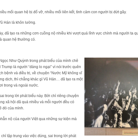
ều mối quan hệ bị đổ vỡ, nhiều mối liên kết, tình cảm con người bị đứt gãy.
 Vũ Hán là khôn lường.
 này, đã tạo ra những cơn cuồng nộ nhiều khi vượt quá lĩnh vực chính mà người ta 
và quan hệ thường có.
gọc Như Quỳnh trong phát biểu của mình chê
Trump là người “đáng lo ngại” vì nói trước quên
h bệnh và điều trị, về chuyện “Nước Mỹ không vĩ
chống dịch, thì chẳng khác gì Vũ Hán… đã tạo ra một
ơi trong và ngoài nước.
i trong lời phát biểu này. Bởi chỉ riêng chuyện
ạng xã hội đã quá nhiều và mỗi người đều có
lẽ đó của mình.
 phẫn nộ của người Việt qua những sự kiện mà
hỉ tập trung vào việc đúng, sai trong lời phát