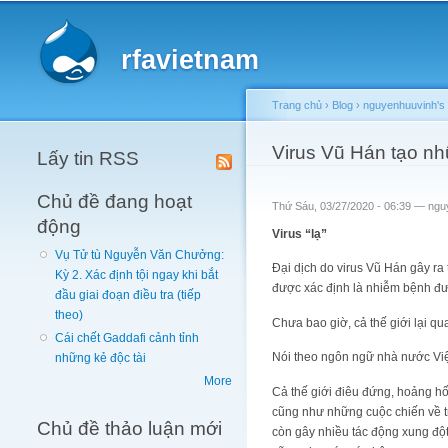
Main menu
rfavietnam
Trang chủ
›
Blog
›
nguyenhuuvinh's 
You are here
Virus Vũ Hán tạo n
Lấy tin RSS
Chủ đề đang hoạt
Thứ Sáu, 03/27/2020 - 06:39 —
ngu
động
Virus “lạ”
Vụ Tử tù Nguyễn Văn Chưởng:
Đại dịch do virus Vũ Hán gây ra 
Kỳ 2. Xác định tội ngay khi bắt
được xác định là nhiễm bệnh đượ
đầu giai đoạn điều tra (tiếp
theo)
Chưa bao giờ, cả thế giới lại q
Cái chết Gaddafi cảnh tỉnh
Nói theo ngôn ngữ nhà nước Việt
những kẻ độc tài
More
Cả thế giới điêu đứng, hoảng hố
cũng như những cuộc chiến về t
Chủ đề thảo luận mới
còn gây nhiều tác động xung đột