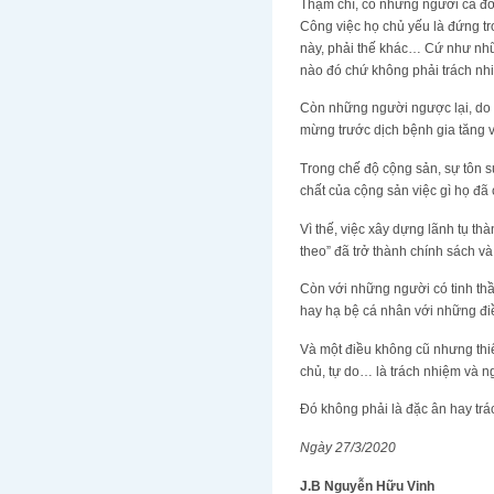
Thậm chí, có những người cả đờ
Công việc họ chủ yếu là đứng tro
này, phải thế khác… Cứ như nhữ
nào đó chứ không phải trách nhi
Còn những người ngược lại, do k
mừng trước dịch bệnh gia tăng v
Trong chế độ cộng sản, sự tôn s
chất của cộng sản việc gì họ đã c
Vì thế, việc xây dựng lãnh tụ t
theo” đã trở thành chính sách và l
Còn với những người có tinh thầ
hay hạ bệ cá nhân với những điề
Và một điều không cũ nhưng thiế
chủ, tự do… là trách nhiệm và ng
Đó không phải là đặc ân hay trá
Ngày 27/3/2020
J.B Nguyễn Hữu Vinh