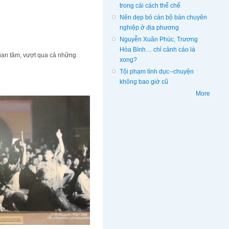
trong cải cách thể chế
Nên dẹp bỏ cán bộ bán chuyên
nghiệp ở địa phương
Nguyễn Xuân Phúc, Trương
Hòa Bình… chỉ cảnh cáo là
quan tâm, vượt qua cả những
xong?
Tội phạm tình dục--chuyện
không bao giờ cũ
More