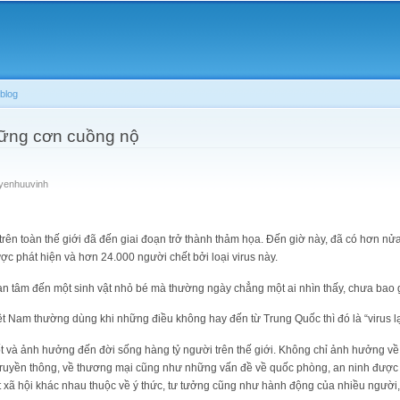
Skip to
main
content
blog
hững cơn cuồng nộ
yenhuuvinh
trên toàn thế giới đã đến giai đoạn trở thành thảm họa. Đến giờ này, đã có hơn nửa
c phát hiện và hơn 24.000 người chết bởi loại virus này.
uan tâm đến một sinh vật nhỏ bé mà thường ngày chẳng một ai nhìn thấy, chưa bao g
 Nam thường dùng khi những điều không hay đến từ Trung Quốc thì đó là “virus lạ
t và ảnh hưởng đến đời sống hàng tỷ người trên thế giới. Không chỉ ảnh hưởng về k
ruyền thông, về thương mại cũng như những vấn đề về quốc phòng, an ninh được đ
 xã hội khác nhau thuộc về ý thức, tư tưởng cũng như hành động của nhiều người,