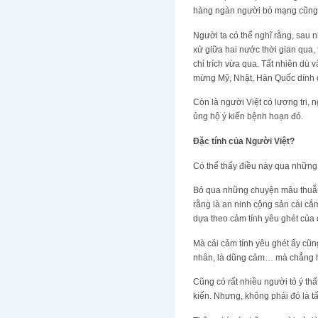
hàng ngàn người bỏ mạng cũng l
Người ta có thể nghĩ rằng, sau
xử giữa hai nước thời gian qua,
chỉ trích vừa qua. Tất nhiên dù
mừng Mỹ, Nhật, Hàn Quốc dính d
Còn là người Việt có lương tri,
ủng hộ ý kiến bệnh hoạn đó.
Đặc tính của Người Việt?
Có thể thấy điều này qua những 
Bỏ qua những chuyện mâu thuẫn 
rằng là an ninh cộng sản cài cắ
dựa theo cảm tính yêu ghét của 
Mà cái cảm tính yêu ghét ấy cũn
nhân, là dũng cảm… mà chẳng hi
Cũng có rất nhiều người tỏ ý thấ
kiến. Nhưng, không phải đó là tấ