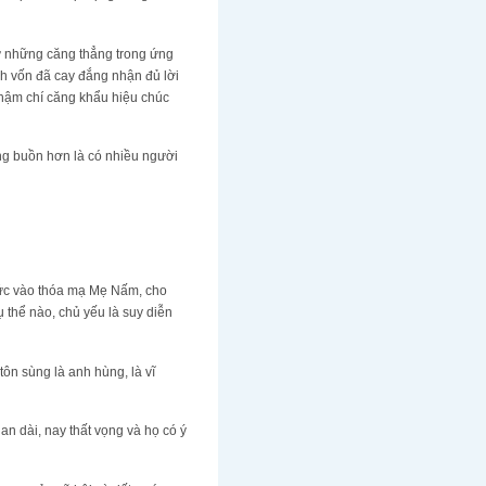
ư những căng thẳng trong ứng
nh vốn đã cay đắng nhận đủ lời
thậm chí căng khẩu hiệu chúc
áng buồn hơn là có nhiều người
tức vào thóa mạ Mẹ Nấm, cho
 thể nào, chủ yếu là suy diễn
ôn sùng là anh hùng, là vĩ
an dài, nay thất vọng và họ có ý