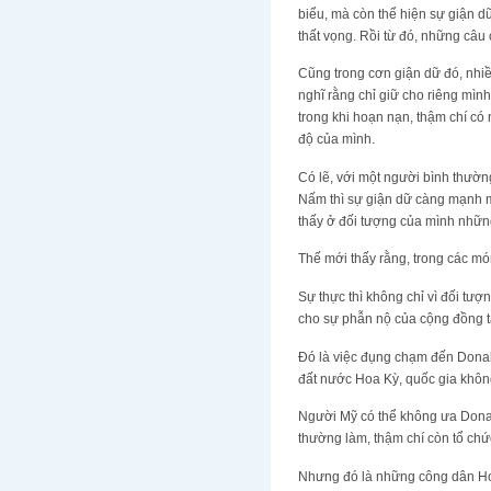
biểu, mà còn thể hiện sự giận d
thất vọng. Rồi từ đó, những câu
Cũng trong cơn giận dữ đó, nhiề
nghĩ rằng chỉ giữ cho riêng mìn
trong khi hoạn nạn, thậm chí có
độ của mình.
Có lẽ, với một người bình thườ
Nấm thì sự giận dữ càng mạnh mẽ
thấy ở đối tượng của mình nhữn
Thế mới thấy rằng, trong các mó
Sự thực thì không chỉ vì đối tư
cho sự phẫn nộ của cộng đồng t
Đó là việc đụng chạm đến Donal
đất nước Hoa Kỳ, quốc gia không
Người Mỹ có thể không ưa Donal
thường làm, thậm chí còn tổ chứ
Nhưng đó là những công dân Ho