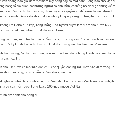
i vốn chẳng bao giờ dám mở mồm một tiếng hay có một hành động nào cho việc ch
ng bóng tối và quan sát những người có tinh thần, có tiếng nói về việc chung để rồ
ng việc đấu tranh cho dân chủ, nhân quyền và quyền lợi đất nước là việc được 
ệm của mình. Để rồi khi không được như ý thì quay sang… chửi, thậm chí là chửi to
hông ưa Donald Trump, Tổng thống Hoa Kỳ với quyết tâm “Làm cho nước Mỹ vĩ đại 
à người chết càng nhiều, thì đó là sự vô lương.
ùng cá nhân, sùng bái lãnh tụ là điều mà người cộng sản đưa vào sách vở cần kiê
ấm, đã kỳ thị, đã bài xích chửi bới, thì đó là những việc họ thực hiện đầu tiên.
hành thần tượng, để cho dân chúng tôn sùng và biến dân chúng thành bầy cừu chỉ b
à cách cai trị.
n cho đất nước có một nền dân chủ, cho quyền con người được bảo đảm trong đó, t
u không rõ ràng, do suy diễn là điều không nên có.
t nghĩ cần nhắc lại với nhiều người: Việc đấu tranh cho một Việt Nam hòa bình, thố
hĩa vụ của mỗi người trong tất cả 100 triệu người Việt Nam.
ch nhiệm dành cho riêng ai.