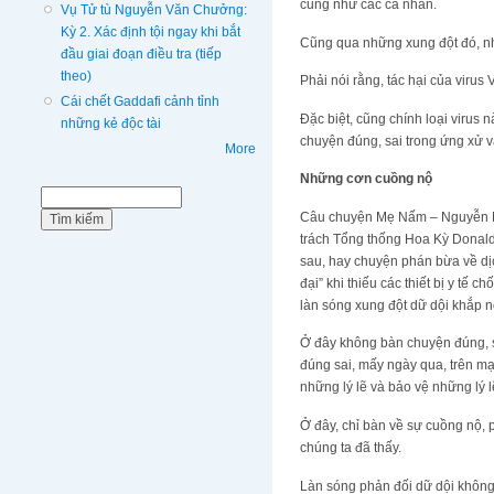
cũng như các cá nhân.
Vụ Tử tù Nguyễn Văn Chưởng:
Kỳ 2. Xác định tội ngay khi bắt
Cũng qua những xung đột đó, nhi
đầu giai đoạn điều tra (tiếp
theo)
Phải nói rằng, tác hại của virus
Cái chết Gaddafi cảnh tỉnh
Đặc biệt, cũng chính loại virus
những kẻ độc tài
chuyện đúng, sai trong ứng xử 
More
Những cơn cuồng nộ
Biểu mẫu tìm kiếm
Tìm kiếm
Câu chuyện Mẹ Nấm – Nguyễn N
trách Tổng thống Hoa Kỳ Donald 
sau, hay chuyện phán bừa về dịc
đại” khi thiếu các thiết bị y tế 
làn sóng xung đột dữ dội khắp n
Ở đây không bàn chuyện đúng, sa
đúng sai, mấy ngày qua, trên m
những lý lẽ và bảo vệ những lý 
Ở đây, chỉ bàn về sự cuồng nộ,
chúng ta đã thấy.
Làn sóng phản đối dữ dội không c