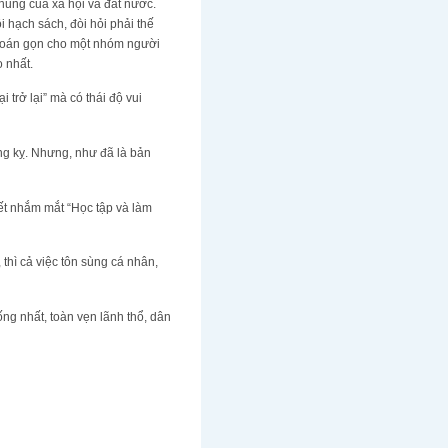
ung của xã hội và đất nước.
i hạch sách, đòi hỏi phải thế
khoán gọn cho một nhóm người
 nhất.
trở lại” mà có thái độ vui
ng kỵ. Nhưng, như đã là bản
iết nhắm mắt “Học tập và làm
hì cả việc tôn sùng cá nhân,
ng nhất, toàn vẹn lãnh thổ, dân