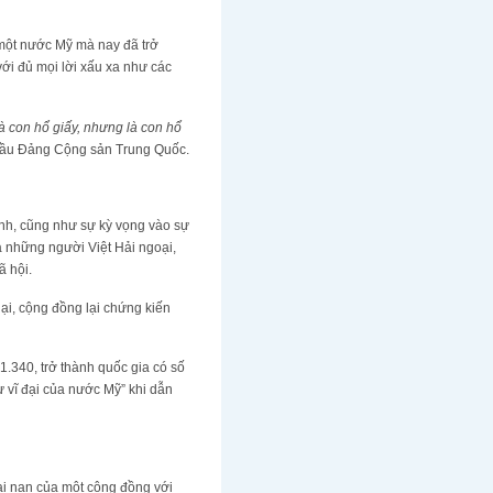
 một nước Mỹ mà nay đã trở
ới đủ mọi lời xấu xa như các
là con hổ giấy, nhưng là con hổ
đầu Đảng Cộng sản Trung Quốc.
ình, cũng như sự kỳ vọng vào sự
à những người Việt Hải ngoại,
ã hội.
ại, cộng đồng lại chứng kiến
.340, trở thành quốc gia có số
ự vĩ đại của nước Mỹ” khi dẫn
đại nạn của một cộng đồng với