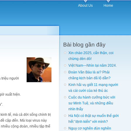
About Us
Home
Bài blog gần đây
Xin chào 2025, cẩn thận, coi
chừng đèn đỏ!
Việt Nam—Nhìn lại năm 2024.
Đoàn Văn Báu là ai? Phải
chăng kịch bản đã lộ dần?
 triệu người
Kinh hãi vụ giết 11 mạng người
và cái cười của kẻ thủ ác
iờ xuất hiện.
Cuộc du hành cưỡng bức với
sư Minh Tuệ, và những điều
”.
nhìn thấy
inh tế, mà cả đời sống chính trị
Hà Nội có thật sự muốn thế giới
ề cập đến. Mà loại virus này
hết "định kiến" với mình?
 nhiều cộng đoàn, nhiều tập thể
Nguy cơ nghẽn đùn nghẽn