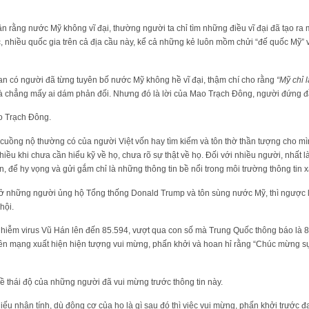
ận rằng nước Mỹ không vĩ đại, thường người ta chỉ tìm những điều vĩ đại đã tạo ra
 nhiều quốc gia trên cả địa cầu này, kể cả những kẻ luôn mồm chửi “đế quốc Mỹ” v
ian có người đã từng tuyên bố nước Mỹ không hề vĩ đại, thậm chí cho rằng
“Mỹ chỉ 
 chẳng mấy ai dám phản đối. Nhưng đó là lời của Mao Trạch Đông, người đứng 
o Trạch Đông.
 cuồng nộ thường có của người Việt vốn hay tìm kiếm và tôn thờ thần tượng cho m
ều khi chưa cần hiểu kỹ về họ, chưa rõ sự thật về họ. Đối với nhiều người, nhất l
, để hy vọng và gửi gắm chỉ là những thông tin bề nổi trong môi trường thông tin x
 ở những người ủng hộ Tổng thống Donald Trump và tôn sùng nước Mỹ, thì ngược l
hội.
hiễm virus Vũ Hán lên đến 85.594, vượt qua con số mà Trung Quốc thông báo là 81
 trên mạng xuất hiện hiện tượng vui mừng, phấn khởi và hoan hỉ rằng “Chúc mừng s
ề thái độ của những người đã vui mừng trước thông tin này.
hiếu nhân tính, dù động cơ của họ là gì sau đó thì việc vui mừng, phấn khởi trước 