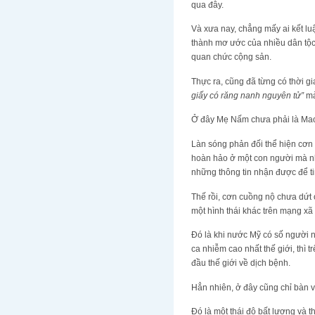
qua đây.
Và xưa nay, chẳng mấy ai kết lu
thành mơ ước của nhiều dân tộc,
quan chức cộng sản.
Thực ra, cũng đã từng có thời g
giấy có răng nanh nguyên tử”
mà
Ở đây Mẹ Nấm chưa phải là Ma
Làn sóng phản đối thể hiện cơn
hoàn hảo ở một con người mà nhi
những thông tin nhận được để tin
Thế rồi, cơn cuồng nộ chưa dứt
một hình thái khác trên mạng xã 
Đó là khi nước Mỹ có số người n
ca nhiễm cao nhất thế giới, thì
đầu thế giới về dịch bệnh.
Hẳn nhiên, ở đây cũng chỉ bàn v
Đó là một thái độ bất lương và t