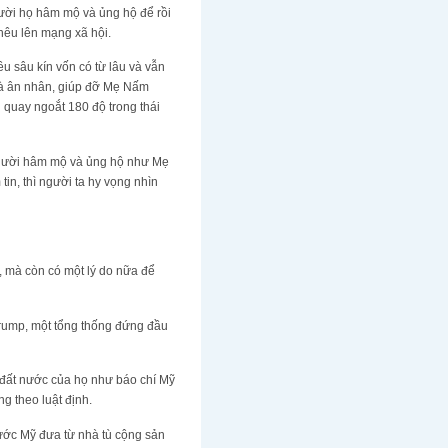
gười họ hâm mộ và ủng hộ để rồi
nêu lên mạng xã hội.
u sâu kín vốn có từ lâu và vẫn
 là ân nhân, giúp đỡ Mẹ Nấm
 quay ngoắt 180 độ trong thái
người hâm mộ và ủng hộ như Mẹ
in, thì người ta hy vọng nhìn
, mà còn có một lý do nữa để
rump, một tổng thống đứng đầu
 đất nước của họ như báo chí Mỹ
g theo luật định.
ớc Mỹ đưa từ nhà tù cộng sản