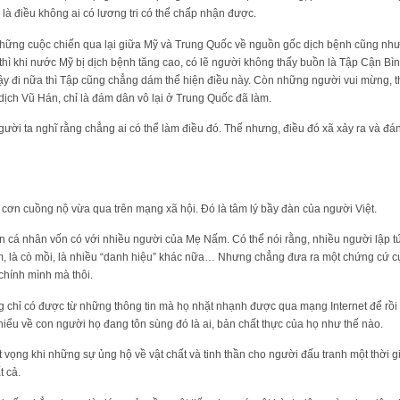
à điều không ai có lương tri có thể chấp nhận được.
 những cuộc chiến qua lại giữa Mỹ và Trung Quốc về nguồn gốc dịch bệnh cũng nh
 thì khi nước Mỹ bị dịch bệnh tăng cao, có lẽ người không thấy buồn là Tập Cận Bì
 vậy đi nữa thì Tập cũng chẳng dám thể hiện điều này. Còn những người vui mừng, 
ịch Vũ Hán, chỉ là đám dân vô lại ở Trung Quốc đã làm.
 người ta nghĩ rằng chẳng ai có thể làm điều đó. Thế nhưng, điều đó xã xảy ra và đ
cơn cuồng nộ vừa qua trên mạng xã hội. Đó là tâm lý bầy đàn của người Việt.
cá nhân vốn có với nhiều người của Mẹ Nấm. Có thể nói rằng, nhiều người lập 
m, là cò mồi, là nhiều “danh hiệu” khác nữa… Nhưng chẳng đưa ra một chứng cứ cụ
chính mình mà thôi.
g chỉ có được từ những thông tin mà họ nhặt nhạnh được qua mạng Internet để rồi t
ểu về con người họ đang tôn sùng đó là ai, bản chất thực của họ như thế nào.
t vọng khi những sự ủng hộ về vật chất và tinh thần cho người đấu tranh một thời gi
t cả.