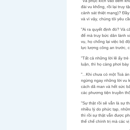
"Và phục kích vào đêm khu
đài vu khống, rồi lại truy
cảnh sát thiệt mạng)? Đầy
và vì vậy, chúng tôi yêu c
"Ai ra quyết định đó? Và 
để mà truy bức dân lành v
vụ, họ chống lại việc bộ độ
lực lượng công an trước, c
"Tất cả những lời lẽ ấy t
luận, thì họ càng phơi bày
"...Khi chưa có một Toà án
ngừng ngay những lời vu k
cách dã man và hết sức bấ
các phương tiện truyền th
"Sự thật rồi sẽ vẫn là sự t
nhiều lý do phức tạp, n
thì rồi sự thật vẫn được p
thể chế chính trị mà các v