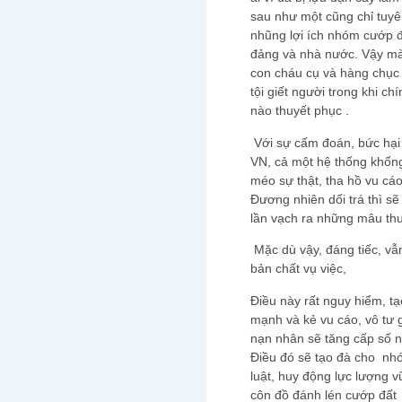
sau như một cũng chỉ tuyê
nhũng lợi ích nhóm cướp 
đảng và nhà nước. Vậy mà
con cháu cụ và hàng chục 
tội giết người trong khi 
nào thuyết phục .
Với sự cấm đoán, bức hại 
VN, cả một hệ thống khổng
méo sự thật, tha hồ vu c
Đương nhiên dối trá thì s
lần vạch ra những mâu th
Mặc dù vậy, đáng tiếc, vẫ
bản chất vụ việc,
Điều này rất nguy hiểm, t
mạnh và kẻ vu cáo, vô tư 
nạn nhân sẽ tăng cấp số n
Điều đó sẽ tạo đà cho nh
luật, huy động lực lượng 
côn đồ đánh lén cướp đất 