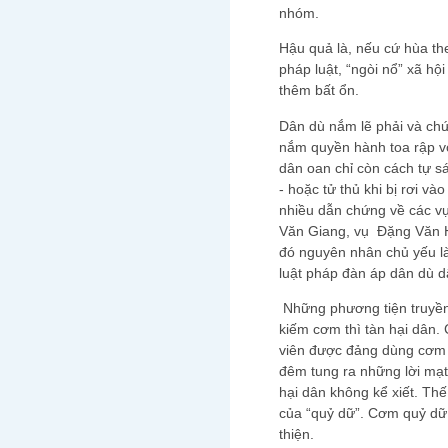
nhóm.
Hậu quả là, nếu cứ hùa th
pháp luật, “ngòi nổ” xã h
thêm bất ổn.
Dân dù nắm lẽ phải và chứ
nắm quyền hành toa rập v
dân oan chỉ còn cách tự sá
- hoặc tử thủ khi bị rơi v
nhiều dẫn chứng về các v
Văn Giang, vụ Đặng Văn H
đó nguyên nhân chủ yếu là
luật pháp đàn áp dân dù d
Những phương tiện truyền 
kiếm cơm thì tàn hại dân.
viên được đảng dùng cơm 
đêm tung ra những lời mạt 
hại dân không kể xiết. Th
của “quỷ dữ”. Cơm quỷ dữ
thiện.