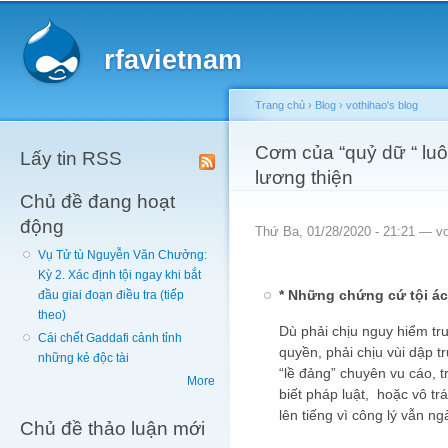
Main menu
Sk
ma
rfavietnam
co
Trang chủ
›
Blog
›
vothihao's blog
You are here
Cơm của “quỷ dữ “ lu
Lấy tin RSS
lương thiện
Chủ đề đang hoạt
động
Thứ Ba, 01/28/2020 - 21:21 —
v
Vụ Tử tù Nguyễn Văn Chưởng:
Kỳ 2. Xác định tội ngay khi bắt
* Những chứng cứ tội ác
đầu giai đoạn điều tra (tiếp
theo)
Dù phải chịu nguy hiểm t
Cái chết Gaddafi cảnh tỉnh
quyền, phải chịu vùi dập t
những kẻ độc tài
“lề đảng” chuyên vu cáo, t
More
biết pháp luật, hoặc vô tr
lên tiếng vì công lý vẫn n
Chủ đề thảo luận mới