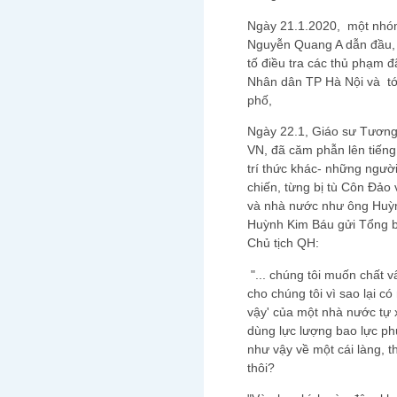
Ngày 21.1.2020, một nhóm 
Nguyễn Quang A dẫn đầu, đ
tố điều tra các thủ phạm đ
Nhân dân TP Hà Nội và tớ
phố,
Ngày 22.1, Giáo sư Tương 
VN, đã căm phẫn lên tiếng
trí thức khác- những người
chiến, từng bị tù Côn Đảo
và nhà nước như ông Huỳ
Huỳnh Kim Báu gửi Tổng b
Chủ tịch QH:
"... chúng tôi muốn chất 
cho chúng tôi vì sao lại c
vậy' của một nhà nước tự x
dùng lực lượng bao lực ph
như vậy về một cái làng, t
thôi?