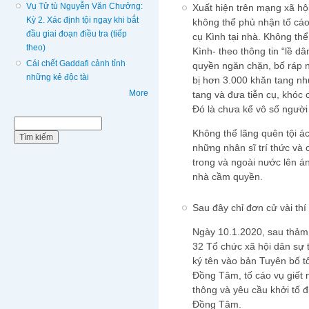
Vụ Tử tù Nguyễn Văn Chưởng:
Xuất hiện trên mạng xã hộ
Kỳ 2. Xác định tội ngay khi bắt
không thể phủ nhận tố cáo
đầu giai đoạn điều tra (tiếp
cụ Kình tại nhà. Không th
theo)
Kình- theo thông tin “lề d
Cái chết Gaddafi cảnh tỉnh
quyền ngăn chặn, bố ráp n
những kẻ độc tài
bị hơn 3.000 khăn tang n
More
tang và đưa tiễn cụ, khóc 
Đó là chưa kể vô số người 
Biểu mẫu tìm kiếm
Tìm kiếm
Không thể lãng quên tội á
những nhân sĩ trí thức và 
trong và ngoài nước lên á
nhà cầm quyền.
Sau đây chỉ đơn cử vài thí
Ngày 10.1.2020, sau thảm 
32 Tổ chức xã hội dân sự 
ký tên vào bản Tuyên bố t
Đồng Tâm, tố cáo vụ giết 
thông và yêu cầu khởi tố đ
Đồng Tâm.