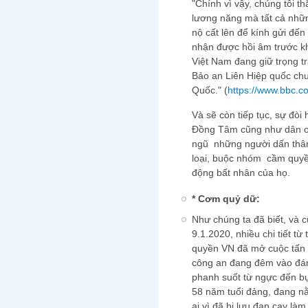
"Chính vì vậy, chúng tôi th
lương năng mà tất cả nhữn
nộ cất lên để kính gửi đến
nhận được hồi âm trước khi
Việt Nam đang giữ trọng t
Bảo an Liên Hiệp quốc ch
Quốc." (
https://www.bbc.
Và sẽ còn tiếp tục, sự đòi
Đồng Tâm cũng như dân oa
ngũ những người dấn thân
loại, buộc nhóm cầm quyề
động bất nhân của họ.
* C
ơm
quỷ dữ:
Như chúng ta đã biết, và 
9.1.2020, nhiều chi tiết từ
quyền VN đã mở cuộc tấn 
công an đang đêm vào đánh
phanh suốt từ ngực đến bụ
58 năm tuổi đảng, đang n
ai vì đã bị lựu đạn cay là