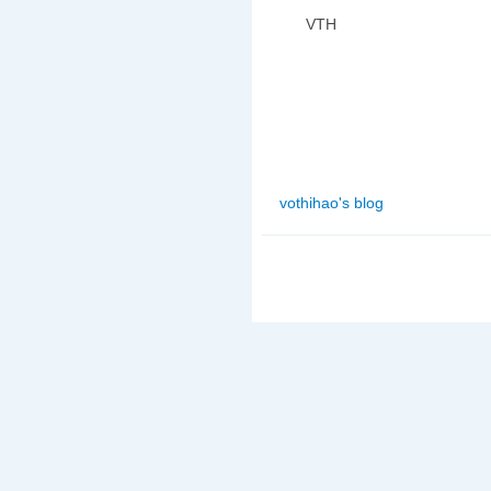
VTH
vothihao's blog