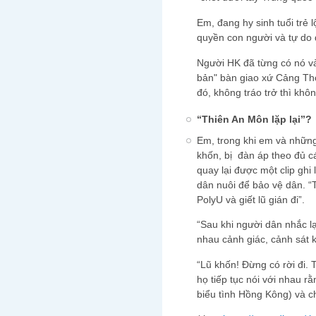
Em, đang hy sinh tuổi trẻ 
quyền con người và tự do
Người HK đã từng có nó và
bản" bàn giao xứ Cảng Thơ
đó, không tráo trở thì khôn
“Thiên An Môn lặp lại”?
Em, trong khi em và nhữn
khốn, bị đàn áp theo đủ c
quay lại được một clip ghi
dân nuôi để bảo vệ dân. “T
PolyU và giết lũ gián đi”.
“Sau khi người dân nhắc lạ
nhau cảnh giác, cảnh sát k
“Lũ khốn! Đừng có rời đi. 
họ tiếp tục nói với nhau r
biểu tình Hồng Kông) và ch