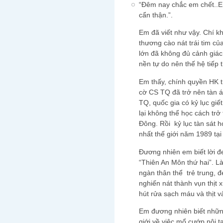
“Đêm nay chắc em chết..Em
cẩn thận.”.
Em đã viết như vậy. Chí k
thương cào nát trái tim c
lớn đã không đủ cảnh giá
nền tự do nên thế hệ tiếp t
Em thấy, chính quyền HK 
cờ CS TQ đã trở nên tàn á
TQ, quốc gia có kỷ lục giế
lại không thể học cách trở
Đông. Rồi kỷ lục tàn sát h
nhất thế giới năm 1989 tạ
Đương nhiên em biết lời đ
“Thiên An Môn thứ hai”. 
ngàn thân thể trẻ trung, đ
nghiến nát thành vụn thịt 
hút rửa sạch máu và thịt 
Em đương nhiên biết nhữn
giới về việc mổ cướp nội 