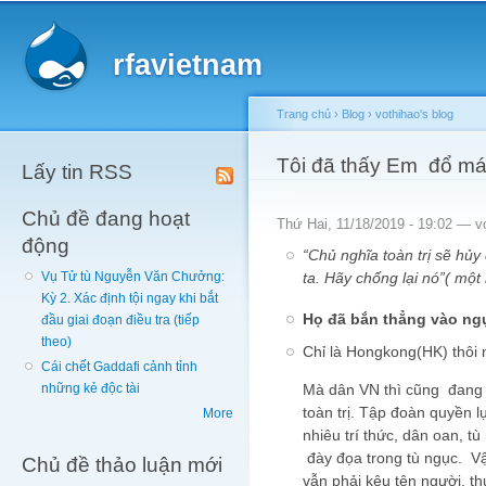
Main menu
Sk
ma
rfavietnam
co
Trang chủ
›
Blog
›
vothihao's blog
You are here
Tôi đã thấy Em đổ m
Lấy tin RSS
Chủ đề đang hoạt
Thứ Hai, 11/18/2019 - 19:02 —
v
động
“Chủ nghĩa toàn trị sẽ hủy
ta. Hãy chống lại nó”( một
Vụ Tử tù Nguyễn Văn Chưởng:
Kỳ 2. Xác định tội ngay khi bắt
Họ đã bắn thẳng vào ng
đầu giai đoạn điều tra (tiếp
theo)
Chỉ là Hongkong(HK) thôi
Cái chết Gaddafi cảnh tỉnh
Mà dân VN thì cũng đang 
những kẻ độc tài
toàn trị. Tập đoàn quyền l
More
nhiêu trí thức, dân oan, t
đày đọa trong tù ngục. Vậ
Chủ đề thảo luận mới
vẫn phải kêu tên người, t