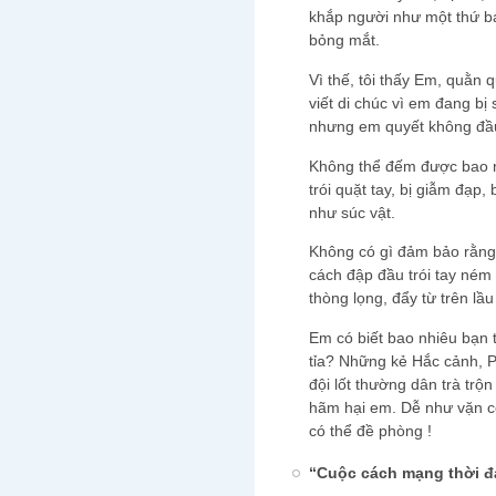
khắp người như một thứ ba
bỏng mắt.
Vì thế, tôi thấy Em, quằn
viết di chúc vì em đang bị 
nhưng em quyết không đầ
Không thể đếm được bao 
trói quặt tay, bị giẫm đạp,
như súc vật.
Không có gì đảm bảo rằng
cách đập đầu trói tay ném t
thòng lọng, đẩy từ trên lầ
Em có biết bao nhiêu bạn 
tỉa? Những kẻ Hắc cảnh, P
đội lốt thường dân trà trộ
hãm hại em. Dễ như vặn c
có thể đề phòng !
“Cuộc cách mạng thời đ