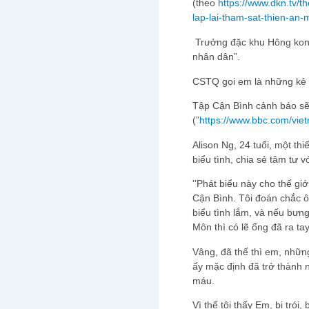
(theo
https://www.dkn.tv/
lap-lai-tham-sat-thien-an-
Trưởng đặc khu Hông kong 
nhân dân”.
CSTQ gọi em là những kẻ
Tập Cận Bình cảnh báo sẽ 
(”
https://www.bbc.com/vi
Alison Ng, 24 tuổi, một t
biểu tình, chia sẻ tâm tư
''Phát biểu này cho thế gi
Cận Bình. Tôi đoán chắc 
biểu tình lắm, và nếu bưng
Môn thì có lẽ ổng đã ra tay 
Vâng, đã thế thì em, nhữn
ấy mặc định đã trở thành n
máu.
Vì thế tôi thấy Em, bị trói