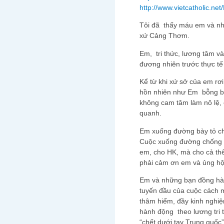
http://www.vietcatholic.n
Tôi đã thấy máu em và n
xứ Cảng Thơm.
Em, tri thức, lương tâm và
đương nhiên trước thực t
Kể từ khi xứ sở của em r
hồn nhiên như Em bỗng bị 
không cam tâm làm nô lệ, 
quanh.
Em xuống đường bày tỏ ch
Cuộc xuống đường chống lạ
em, cho HK, mà cho cả thế 
phải cảm ơn em và ủng 
Em và những bạn đồng hàn
tuyến đầu của cuộc cách 
thâm hiểm, đầy kinh nghiệ
hành động theo lương tri 
“chết dưới tay Trung quốc”