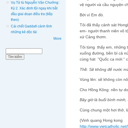
Vụ Tử tù Nguyễn Văn Chưởng:
vệ người và cầu nguyện c
Kỳ 2. Xác định tội ngay khi bắt
đầu giai đoạn điều tra (tiếp
Bởi vì Em đó.
theo)
Tôi đã thấy cảnh sát Hon
Cái chết Gaddafi cảnh tỉnh
em- người thanh niên vô 
những kẻ độc tài
xứ Cảng thơm.
More
Tôi từng thấy em, những th
Biểu mẫu tìm kiếm
Tìm kiếm
xuống đường, bền bỉ cả nử
cùng hát “Quốc ca mới “ 
Thề: Sẽ không để nước mắt
Vùng lên: sẽ không còn nô
Cho Hồng Kông: nền tự do 
Bây giờ là buổi bình minh
Cùng chung một hơi thở, l
(Vinh quang Hong kong
http://www.vietcatholic.n