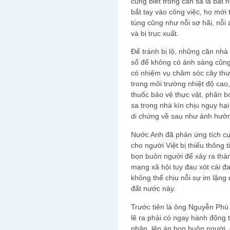
cũng biết trồng cần sa là bất
bắt tay vào công việc, họ mới 
túng cũng như nỗi sợ hãi, nỗi 
và bị trục xuất.
Để tránh bị lộ, những căn nhà
sổ để không có ánh sáng cũng
có nhiệm vụ chăm sóc cây thư
trong môi trường nhiệt độ cao,
thuốc bảo vệ thực vật, phân bó
sa trong nhà kín chịu nguy hạ
di chứng về sau như ảnh hưởn
Nước Anh đã phản ứng tích cực
cho người Việt bị thiếu thông
bọn buôn người để xảy ra thả
mạng xã hội tuy đau xót cái đ
không thể chịu nỗi sự im lặng
đất nước này.
Trước tiên là ông Nguyễn Phú 
lẽ ra phải có ngay hành động 
nhân, lên án bọn buôn người,