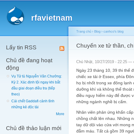
Main menu
Sk
ma
rfavietnam
co
Trang chủ
›
Blog
›
canhco's blog
You are here
Chuyến xe tử thần, ch
Lấy tin RSS
Chủ đề đang hoạt
Chủ Nhật, 10/27/2019 - 22:25 —
động
Ngày 23 tháng 10, 39 thi thể 
chiếc xe tải ở Essex, phía Đô
Vụ Tử tù Nguyễn Văn Chưởng:
Kỳ 2. Xác định tội ngay khi bắt
họ bị nhốt trong xe đông lạnh
đầu giai đoạn điều tra (tiếp
dưỡng khí và không thể thoát 
theo)
điều nguy hiểm này để được và
Cái chết Gaddafi cảnh tỉnh
những ngành nghề bị cấm.
những kẻ độc tài
Nhân viên phản ứng khẩn cấp c
More
chồng chất lên nhau. Những ng
tay dữ dội vào cửa với mong m
Chủ đề thảo luận mới
đẫm máu. Tất cả gồm 39 người