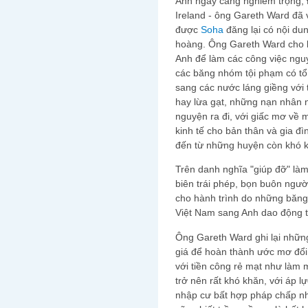
Anh ngày càng nghiêm trọng, 
Ireland - ông Gareth Ward đã 
được
Soha
đăng lại có nội du
hoàng. Ông Gareth Ward cho 
Anh để làm các công việc nguy 
các băng nhóm tội phạm có tổ
sang các nước láng giềng với
hay lừa gạt, những nạn nhân n
nguyện ra đi, với giấc mơ về m
kinh tế cho bản thân và gia đ
đến từ những huyện còn khó 
Trên danh nghĩa "giúp đỡ" làm 
biên trái phép, bọn buôn người
cho hành trình do những băng
Việt Nam sang Anh dao động 
Ông Gareth Ward ghi lại nhữn
giá để hoàn thành ước mơ đổi
với tiền công rẻ mạt như làm 
trở nên rất khó khăn, với áp l
nhập cư bất hợp pháp chấp nhậ