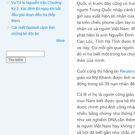
Vụ Tử tù Nguyễn Văn Chưởng:
Quốc vì trước đây cũng có trư
Kỳ 2. Xác định tội ngay khi bắt
người Trung Quốc nhập cảnh b
đầu giai đoạn điều tra (tiếp
giờ sau xuất hiện tin nhắn c
theo)
lại trên chiếc phone cầm tay 
Cái chết Gaddafi cảnh tỉnh
nhân có cả người Việt Nam. M
những kẻ độc tài
phát hiện là anh Nguyễn Đình
More
Can Lộc, Tỉnh Hà Tĩnh được th
xe này. Cứ mỗi giờ qua người 
Biểu mẫu tìm kiếm
đỏ vì họ biết một trong ba ch
Tìm kiếm
thân của mình.
Cuối cùng thì hãng tin
Reuters
giáo xứ Mỹ Khánh được linh 
đông trong số 39 nạn nhân đề
Có lẽ vì họ là người công giáo
mục Nam biết được qua hệ thố
được chính phủ Anh công nhận
nhiều bằng chứng như thông ti
như xét nghiệm DNA cần thêm n
là người Việt Nam hay không n
xã hội đã biết gần như chắc 