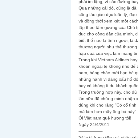
phải im lặng, vì các đường bay
Qua những cái đó, cũng là đã t
công tác giáo dục luân lý, đạ
và đồng thời xem xét một cách
tập theo tấm gương của Chủ tị
dục cho công dân của mình, đặ
biết thế nào là tình người, l
thương người như thể thương 
hậu quả của việc làm mang tí
Trong khi Vietnam Airlines ha
khoản ngoại tệ không nhỏ để 
nam, hòng chào mời bạn bè quố
những hành vi đáng xấu hổ đó 
bay có không ít du khách quốc 
Trong truờng hợp này, cho d
lần nữa đã chứng minh nhận x
đúng khi cho rằng "Có cố tình
mà làm hơn mấy ông bà này".
Ôi Việt nam quê hương tôi!
Ngày 24/4/2011
—————–
*
Đây là trang Blog cá nhân củ