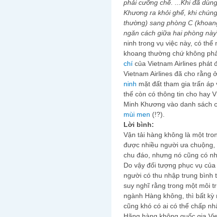
phải cưỡng chế. ...Khi đã dùn
Khương ra khỏi ghế, khi chúng
thường) sang phòng C (khoang
ngăn cách giữa hai phòng này
ninh trong vụ việc này, có th
khoang thường chứ không phả
chí
của Vietnam Airlines phát 
Vietnam Airlines đã cho rằng 
ninh
mặt đất tham gia trấn áp
thế còn có thông tin cho hay 
Minh Khương vào danh sách c
mùi men
(!?).
Lời bình:
Vận tải hàng không là một tro
được nhiều người ưa chuộng, vì
chu đáo, nhưng nó cũng có nh
Do vậy đối tượng phục vụ của
người có thu nhập trung bình 
suy nghĩ rằng trong một môi t
ngành Hàng không, thì bất kỳ 
cũng khó có ai có thể chấp nh
Hãng hàng không quốc gia Viet