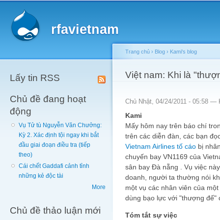
Main menu
Sk
ma
rfavietnam
co
Trang chủ
›
Blog
›
Kami's blog
You are here
Việt nam: Khi là "thư
Lấy tin RSS
Chủ đề đang hoạt
Chủ Nhật, 04/24/2011 - 05:58 —
động
Kami
Mấy hôm nay trên báo chí trong
Vụ Tử tù Nguyễn Văn Chưởng:
Kỳ 2. Xác định tội ngay khi bắt
trên các diễn đàn, các bạn đọ
đầu giai đoạn điều tra (tiếp
Vietnam Airlines tố cáo
bị nhân
theo)
chuyến bay VN1169 của Vietnam
Cái chết Gaddafi cảnh tỉnh
sân bay Đà nẵng . Vụ việc này
những kẻ độc tài
doanh, người ta thường nói kh
một vụ các nhân viên của một
More
dùng bạo lực với "thượng đế"
Chủ đề thảo luận mới
Tóm tắt sự việc