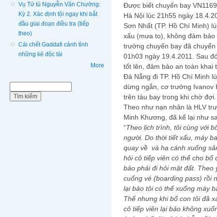
Vụ Tử tù Nguyễn Văn Chưởng:
Được biết chuyến bay VN1169 
Kỳ 2. Xác định tội ngay khi bắt
Hà Nội lúc 21h55 ngày 18.4.2
đầu giai đoạn điều tra (tiếp
Sơn Nhất (TP. Hồ Chí Minh) lú
theo)
xấu (mưa to), không đảm bảo đ
Cái chết Gaddafi cảnh tỉnh
trưởng chuyến bay đã chuyển
những kẻ độc tài
01h03 ngày 19.4.2011. Sau đó, 
More
tốt lên, đảm bảo an toàn khai 
Đà Nẵng đi TP. Hồ Chí Minh l
Biểu mẫu tìm kiếm
dừng ngắn, cơ trưởng Ivanov 
Tìm kiếm
trên tàu bay trong khi chờ đợi.
Theo như nạn nhân là HLV tr
Minh Khương, đã kể lại như s
“
Theo lịch trình, tôi cùng vớ
người. Do thời tiết xấu, máy
quay về và hạ cánh xuống sân
hỏi
cô tiếp viên
có thể cho bố 
bảo phải đi hỏi mặt đất. Theo 
cuống vé (boarding pass) rồi 
lại bảo tôi có thể xuống máy b
Thế nhưng khi bố con tôi đã x
cô tiếp viên lại bảo không xu