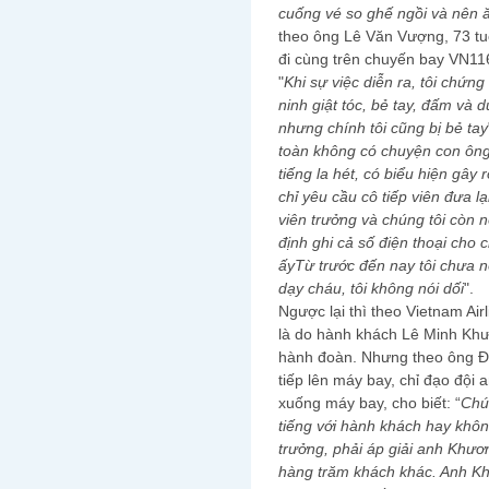
cuống vé so ghế ngồi và nên 
theo ông Lê Văn Vượng, 73 tu
đi cùng trên chuyến bay VN116
"
Khi sự việc diễn ra, tôi chứng
ninh giật tóc, bẻ tay, đấm và d
nhưng chính tôi cũng bị bẻ tay
toàn không có chuyện con ông
tiếng la hét, có biểu hiện gây r
chỉ yêu cầu cô tiếp viên đưa l
viên trưởng và chúng tôi còn n
định ghi cả số điện thoại cho 
ấyTừ trước đến nay tôi chưa nó
dạy cháu, tôi không nói dối
".
Ngược lại thì theo Vietnam Air
là do hành khách Lê Minh Kh
hành đoàn. Nhưng theo ông Đ
tiếp lên máy bay, chỉ đạo đội
xuống máy bay, cho biết: “
Chú
tiếng với hành khách hay khôn
trưởng, phải áp giải anh Khươ
hàng trăm khách khác. Anh Kh