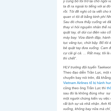
ý cùng bố tôi trở lại chỗ ngồi 
ta đi ra ngoài to tiếng với ai đ
rồi. Tôi đề nghị cô ta viết cho
quan vì tôi đi bằng kinh phí N
Sau đó chưa thấy cuống vé đâu
thay vì hỏi nguyên nhân thế n
quặt tay, dí dùi cui điện vào 
máy bay. Vừa đánh đập, hành 
tục văng tục, chửi bậy. Bố tôi
bẻ quặt tay đưa xuống. Cam đ
cự cãi gì cả. ... Rất may, tôi 
thì chết
”.
HLV trưởng đội tuyển Taekwo
Theo đạo diễn Trần Lực, một 
chuyến bay nói trên, đã khẳng
Vietnam Airlines tố bị hành h
cũng theo ông Trần Lực thì
th
sau đó là không đúng như sự t
một người chứng kiến vụ việc c
rất lịch sự và nhã nhặn. Anh K
xuống, không bay nữa mà chỉ y