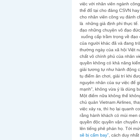
việc với nhân viên ngành công
thể đổ tại cho đảng CSVN hay
cho nhân viên công vụ đánh c
là những giả định phi thực tế.
đạo những chuyện vô đạo đức 
xuống cấp trầm trọng về đạo 
của người khác đã và đang trở
thường ngày của xã hội Việt n
chất vô chính phủ của nhân vi
quyền không có khả năng kiểm
giải tương tự như hành động c
tụ điểm ăn chơi, giải trí khi đ
nguyên nhân của sự việc để gi
mạnh", không vừa ý là dùng b
Một điểm nữa không thể không
chủ quản Vietnam Airlines, tha
việc xảy ra, thì họ lại quanh c
rằng hành khách có mùi men 
quyền độc quyền vận chuyển 
lên tiếng phê phán họ. Tới mứ
sẽ bị cấm bay”
, cách duy nhất