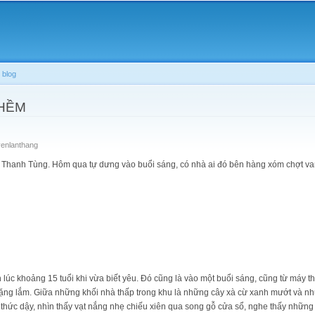
Skip to
main
content
 blog
THỀM
enlanthang
a Thanh Tùng. Hôm qua tự dưng vào buổi sáng, có nhà ai đó bên hàng xóm chợt va
ên lúc khoảng 15 tuổi khi vừa biết yêu. Đó cũng là vào một buổi sáng, cũng từ máy 
g lặng lắm. Giữa những khối nhà thấp trong khu là những cây xà cừ xanh mướt và 
thức dậy, nhìn thấy vạt nắng nhẹ chiếu xiên qua song gỗ cửa sổ, nghe thấy những lờ