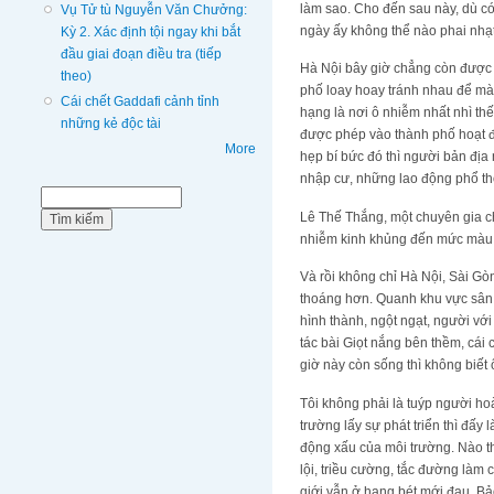
làm sao. Cho đến sau này, dù có
Vụ Tử tù Nguyễn Văn Chưởng:
ngày ấy không thể nào phai nhạt t
Kỳ 2. Xác định tội ngay khi bắt
đầu giai đoạn điều tra (tiếp
Hà Nội bây giờ chẳng còn được 
theo)
phố loay hoay tránh nhau để mà
Cái chết Gaddafi cảnh tỉnh
hạng là nơi ô nhiễm nhất nhì thế
những kẻ độc tài
được phép vào thành phố hoạt độ
More
hẹp bí bức đó thì người bản địa
nhập cư, những lao động phổ thô
Biểu mẫu tìm kiếm
Tìm kiếm
Lê Thế Thắng, một chuyên gia c
nhiễm kinh khủng đến mức màu n
Và rồi không chỉ Hà Nội, Sài Gò
thoáng hơn. Quanh khu vực sân 
hình thành, ngột ngạt, người vớ
tác bài Giọt nắng bên thềm, cá
giờ này còn sống thì không biết 
Tôi không phải là tuýp người ho
trường lấy sự phát triển thì đấy 
động xấu của môi trường. Nào thì
lội, triều cường, tắc đường làm
giới vẫn ở hạng bét mới đau. Bả