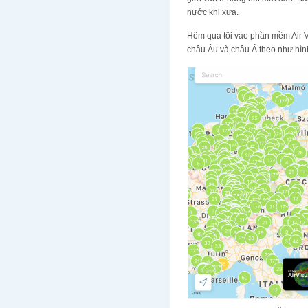
nước khi xưa.
Hôm qua tôi vào phần mềm Air Vi
châu Âu và châu Á theo như hìn