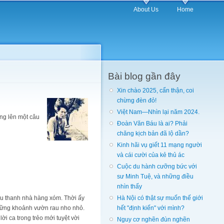
About Us
Home
Bài blog gần đây
Xin chào 2025, cẩn thận, coi
chừng đèn đỏ!
Việt Nam—Nhìn lại năm 2024.
ng lên một câu
Đoàn Văn Báu là ai? Phải
chăng kịch bản đã lộ dần?
Kinh hãi vụ giết 11 mạng người
và cái cười của kẻ thủ ác
Cuộc du hành cưỡng bức với
sư Minh Tuệ, và những điều
nhìn thấy
thu thanh nhà hàng xóm. Thời ấy
Hà Nội có thật sự muốn thế giới
những khoảnh vườn rau nho nhỏ.
hết "định kiến" với mình?
i ca trong trẻo mới tuyệt vời
Nguy cơ nghẽn đùn nghẽn