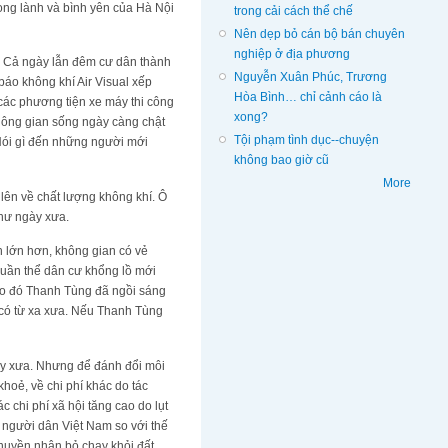
rong lành và bình yên của Hà Nội
trong cải cách thể chế
Nên dẹp bỏ cán bộ bán chuyên
nghiệp ở địa phương
t. Cả ngày lẫn đêm cư dân thành
Nguyễn Xuân Phúc, Trương
áo không khí Air Visual xếp
Hòa Bình… chỉ cảnh cáo là
c các phương tiện xe máy thi công
xong?
không gian sống ngày càng chật
Tội phạm tình dục--chuyện
 Nói gì đến những người mới
không bao giờ cũ
More
lên về chất lượng không khí. Ô
hư ngày xưa.
h lớn hơn, không gian có vẻ
uần thể dân cư khổng lồ mới
nào đó Thanh Tùng đã ngồi sáng
 có từ xa xưa. Nếu Thanh Tùng
gày xưa. Nhưng để đánh đổi môi
khoẻ, về chi phí khác do tác
 chi phí xã hội tăng cao do lụt
 người dân Việt Nam so với thế
thuyền nhân bỏ chạy khỏi đất