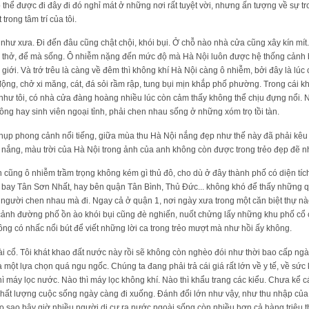
 thể được đi đây đi đó nghỉ mát ở những nơi rất tuyệt vời, nhưng ấn tượng về sự t
rong tâm trí của tôi.
như xưa. Đi đến đâu cũng chật chội, khói bụi. Ở chỗ nào nhà cửa cũng xây kín mí
 thở, để mà sống. Ô nhiễm nặng đến mức độ mà Hà Nội luôn được hệ thống cảnh b
 giới. Và trớ trêu là càng về đêm thì không khí Hà Nội càng ô nhiễm, bởi đây là lú
ng, chở xi măng, cát, đá sỏi rầm rập, tung bụi mịn khắp phố phường. Trong cái 
 như tôi, có nhà cửa đàng hoàng nhiều lúc còn cảm thấy không thể chịu đựng nổi.
ng hay sinh viên ngoại tỉnh, phải chen nhau sống ở những xóm trọ tồi tàn.
hụp phong cảnh nổi tiếng, giữa mùa thu Hà Nội nắng đẹp như thế này đã phải kêu 
ắng, màu trời của Hà Nội trong ảnh của anh không còn được trong trẻo đẹp đẽ n
n cũng ô nhiễm trầm trọng không kém gì thủ đô, cho dù ở đây thành phố có diện tíc
bay Tân Sơn Nhất, hay bên quận Tân Bình, Thủ Đức... không khó để thấy những q
i người chen nhau mà đi. Ngay cả ở quận 1, nơi ngày xưa trong một căn biệt thự 
i cảnh đường phố ồn ào khói bụi cũng đè nghiến, nuốt chửng lấy những khu phố cổ
ông có nhấc nổi bút để viết những lời ca trong trẻo mượt mà như hồi ấy không.
ài cổ. Tôi khát khao đất nước này rồi sẽ không còn nghèo đói như thời bao cấp n
là một lựa chọn quá ngu ngốc. Chúng ta đang phải trả cái giá rất lớn về y tế, về sức 
 máy lọc nước. Nào thì máy lọc không khí. Nào thì khẩu trang các kiểu. Chưa kể các
 chất lượng cuộc sống ngày càng đi xuống. Đánh đổi lớn như vậy, như thu nhập của
o sao bây giờ nhiều người di cư ra nước ngoài sống còn nhiều hơn cả hàng triệu 