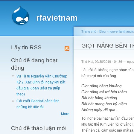
Main menu
rfavietnam
Trang chủ
›
Blog
›
nguyenlanthang's
You are here
GIỌT NẮNG BÊN 
Lấy tin RSS
Chủ đề đang hoạt
Thứ Hai, 09/30/2019 - 04:36 —
nguy
động
Lâu rồi tôi không nghe nhạc củ
hát mượt mà của ông.
Vụ Tử tù Nguyễn Văn Chưởng:
Kỳ 2. Xác định tội ngay khi bắt
Giọt nắng bâng khuâng
đầu giai đoạn điều tra (tiếp
Giọt nắng rơi rơi bên thềm
theo)
Bài hát bâng khuâng
Cái chết Gaddafi cảnh tỉnh
Bài hát mang bao kỷ niệm
những kẻ độc tài
Những ngày đã qua...
More
Tôi nghe bài hát này lần đầu ti
khu tập thể Kim Liên tôi ở vắn
Chủ đề thảo luận mới
Thế nên cái cảm giác mở mắt ra 