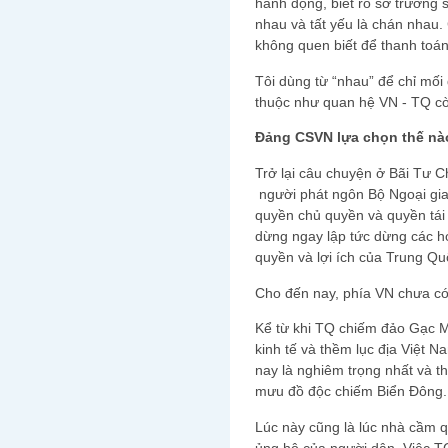
hành động, biết rõ sở trường
nhau và tất yếu là chán nhau.
không quen biết để thanh toá
Tôi dùng từ “nhau” để chỉ mố
thuộc như quan hệ VN - TQ còn
Đảng CSVN lựa chọn thế nà
Trở lại câu chuyện ở Bãi Tư 
người phát ngôn Bộ Ngoại gia
quyền chủ quyền và quyền tái
dừng ngay lập tức dừng các h
quyền và lợi ích của Trung Qu
Cho đến nay, phía VN chưa có
Kể từ khi TQ chiếm đảo Gạc M
kinh tế và thềm lục địa Việt 
nay là nghiêm trọng nhất và t
mưu đồ độc chiếm Biển Đông.
Lúc này cũng là lúc nhà cầm 
ủng hộ của người dân. Việc T