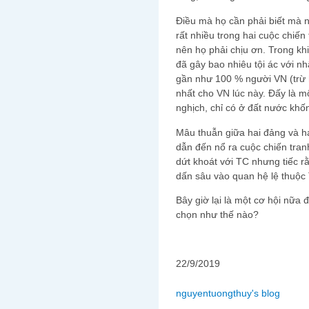
Điều mà họ cần phải biết mà 
rất nhiều trong hai cuộc chiế
nên họ phải chịu ơn. Trong kh
đã gây bao nhiêu tội ác với nh
gần như 100 % người VN (trừ h
nhất cho VN lúc này. Đấy là m
nghịch, chỉ có ở đất nước khố
Mâu thuẫn giữa hai đảng và h
dẫn đến nổ ra cuộc chiến tran
dứt khoát với TC nhưng tiếc r
dấn sâu vào quan hệ lệ thuộc
Bây giờ lại là một cơ hội nữa
chọn như thế nào?
22/9/2019
nguyentuongthuy's blog