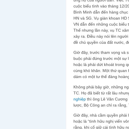
cuộc biểu tình vào tháng 12/2
Bình Minh dẫn đến hàng chục 
HN và SG. Vụ giàn khoan HD 
VN dẫn đến những cuộc biểu t
Thế nhưng lần này, vụ TC xâm
xảy ra. Điều này nói lên ngườ
đề chủ quyền của đất nước, đ
Giờ đây, trước tham vọng và s
buộc phải đứng trước một sự l
hoặc là phải dứt khoát trong q
cùng khó khăn. Một thứ quan 
dám có một tư thế đàng hoàng
Không phải bây giờ, những n
TC. Họ đã biết từ rất lâu như
nghiệp
thì ông Lê Văn Cương 
lược, Bộ Công an chỉ ra rằng,
Giờ đây, nhà cầm quyền phải 
hoặc là “tình hữu nghị viển vô
rằng, khi cố giữ cái tình hữu 