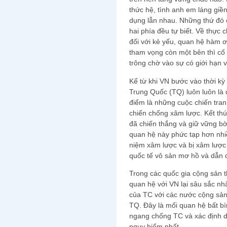
thức hệ, tình anh em láng giền
dụng lẫn nhau. Những thứ đó c
hai phía đều tự biết. Về thực 
đối với kẻ yếu, quan hệ hàm 
tham vọng còn một bên thì cố t
trông chờ vào sự có giới hạn 
Kể từ khi VN bước vào thời kỳ
Trung Quốc (TQ) luôn luôn là
điểm là những cuộc chiến tran
chiến chống xâm lược. Kết thú
đã chiến thắng và giữ vững bờ
quan hệ này phức tạp hơn nhiề
niệm xâm lược và bị xâm lược
quốc tế vô sản mơ hồ và dẫn 
Trong các quốc gia cộng sản t
quan hệ với VN lại sâu sắc nh
của TC với các nước cộng sản
TQ. Đây là mối quan hệ bất bì
ngang chống TC và xác định dứ
nguy hiểm nhất.