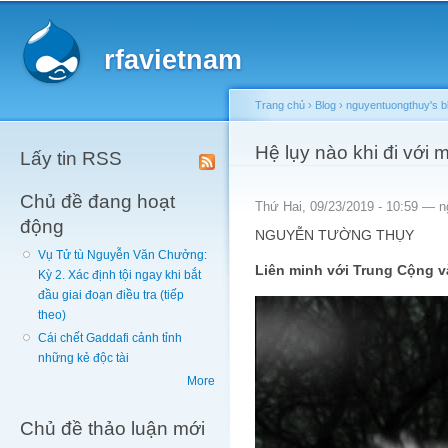
Main menu
Sk
ma
rfavietnam
co
Trang chủ
›
Blog
›
nguyentuongthuy's b
You are here
Hệ lụy nào khi đi với 
Lấy tin RSS
Chủ đề đang hoạt
Thứ Hai, 09/23/2019 - 10:59 —
n
động
NGUYỄN TƯỜNG THỤY
Vụ Tử tù Nguyễn Văn Chưởng:
Liên minh với Trung Cộng v
Kỳ 2. Xác định tội ngay khi bắt
đầu giai đoạn điều tra (tiếp
theo)
Cái chết Gaddafi cảnh tỉnh
những kẻ độc tài
More
Chủ đề thảo luận mới