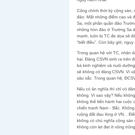
Cũng chính thời kỳ cộng sản, 
đảo: Mất những điểm cao và đ
Sa, một phần quần đảo Trườn
những hòn đảo ở Trường Sa d
manh, luôn bị TC đe dọa sẽ đ
“biết điều”. Còn bây giờ, nguy
Trong quan hệ với TC, nhân dâ
hại. Đảng CSVN sinh ra trên đ
bá kinh nghiệm và nuôi dưỡng
sẽ không có đảng CSVN. Vì v
sâu sắc. Trong quan hệ, ĐCSV
Nếu có ân nghĩa thì chỉ có đ
không. Vì sao vậy? Nếu không
không thể tiến hành hai cuộc 
chiến tranh Nam - Bắc. Không
ruộng đất đau lòng ở VN... Đi
không có chủ nghĩa cộng sản 
không còn lẹt đẹt ở vũng trũng