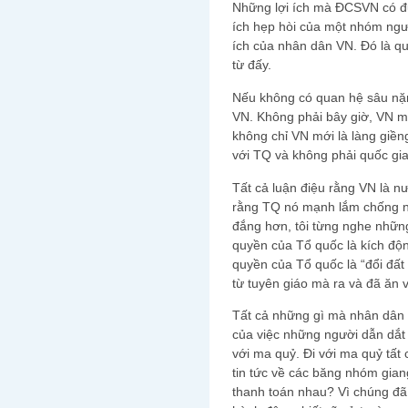
Những lợi ích mà ĐCSVN có đư
ích hẹp hòi của một nhóm ngư
ích của nhân dân VN. Đó là quy
từ đấy.
Nếu không có quan hệ sâu nặn
VN. Không phải bây giờ, VN m
không chỉ VN mới là làng giề
với TQ và không phải quốc gia
Tất cả luận điệu rằng VN là n
rằng TQ nó mạnh lắm chống nó
đắng hơn, tôi từng nghe những
quyền của Tổ quốc là kích độ
quyền của Tổ quốc là “đổi đất 
từ tuyên giáo mà ra và đã ăn 
Tất cả những gì mà nhân dân 
của việc những người dẫn dắt 
với ma quỷ. Đi với ma quỷ tất
tin tức về các băng nhóm gian
thanh toán nhau? Vì chúng đã