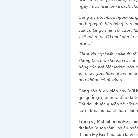
ngay trước mắt tôi và cách ch
Cùng lúc đó, nhiều người xun
những người bán hàng trên tàu
của cô bé gọn lại. Tôi cười nh
Thế mà mình đã nghĩ dân ta b
nữa…”
Chưa kịp nghĩ hết ý trên thì tô
không bốc tép khô vào rổ cho 
riêng của họ! Một loáng, sàn t
Và mọi người thản nhiên bỏ đi
như không có gì xảy ra…
Công sản ở VN hiện nay (qũi 
qũi quốc gia) xem ra đều đã trơ
Đất đai, thuộc quyền sở hữu c
cướp bóc một cách thản nhiê
Trong vụ Mobiphone/AVG, thượ
dư luận “quan tâm” nhiều nhất k
3 triệu Mỹ Kim) mà còn là vi