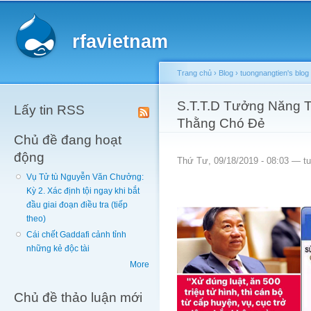
Main menu
Sk
ma
rfavietnam
co
Trang chủ
›
Blog
›
tuongnangtien's blog
You are here
S.T.T.D Tưởng Năng Ti
Lấy tin RSS
Thằng Chó Đẻ
Chủ đề đang hoạt
động
Thứ Tư, 09/18/2019 - 08:03 —
t
Vụ Tử tù Nguyễn Văn Chưởng:
Kỳ 2. Xác định tội ngay khi bắt
đầu giai đoạn điều tra (tiếp
theo)
Cái chết Gaddafi cảnh tỉnh
những kẻ độc tài
More
Chủ đề thảo luận mới