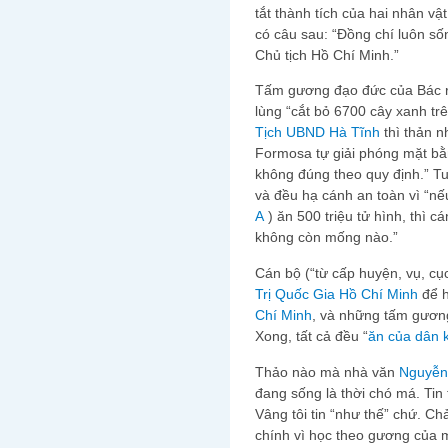
tắt thành tích của hai nhân vật “
có câu sau: “Đồng chí luôn 
Chủ tịch Hồ Chí Minh.”
Tấm gương đạo đức của Bác
lùng “cắt bỏ 6700 cây xanh tr
Tịch UBND Hà Tĩnh
thì thản
Formosa tự giải phóng mặt bằ
không đúng theo quy định.” Tuy thê
và đều hạ cánh an toàn vì “nế
A
) ăn 500 triệu tử hình, thì c
không còn mống nào.”
Cán bộ (“từ cấp huyện, vụ, cụ
Trị Quốc Gia Hồ Chí Minh
để h
Chí Minh
, và những tấm gương
Xong, tất cả đều “
ăn của dân kh
Thảo nào mà nhà văn
Nguyễn
đang sống là thời chó má. Tin 
Vâng tôi tin “như thế” chứ. Cha
chính vì học theo gương của m