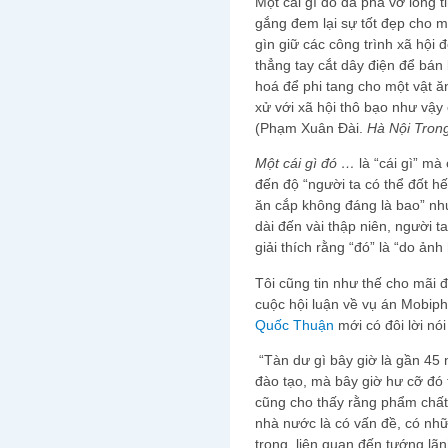
Một cái gì đó đã phá vỡ lòng t
gắng đem lại sự tốt đẹp cho m
gìn giữ các công trình xã hội
thẳng tay cắt dây điện để bán 
hoá để phi tang cho một vật 
xử với xã hội thô bạo như vậy c
(Phạm Xuân Đài.
Hà Nội Tron
Một cái gì đó …
là “cái gì” ma
đến độ “người ta có thể đốt
ăn cắp không đáng là bao” như 
dài đến vài thập niên, người 
giải thích rằng “đó” là “do a
Tôi cũng tin như thế cho mãi 
cuộc hội luận về vụ án Mob
Quốc Thuận
mới có đôi lời nó
“Tàn dư gì bây giờ là gần 45
đào tạo, mà bây giờ hư cỡ đó 
cũng cho thấy rằng phẩm chất
nhà nước là có vấn đề, có nhữ
trọng, liên quan đến tướng lã