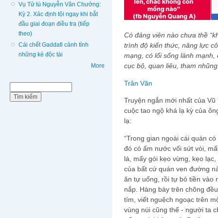
Vụ Tử tù Nguyễn Văn Chưởng:
Kỳ 2. Xác định tội ngay khi bắt
đầu giai đoạn điều tra (tiếp
theo)
Có đảng viên nào chưa thề “k
Cái chết Gaddafi cảnh tỉnh
trình độ kiến thức, năng lực c
những kẻ độc tài
mạng, có lối sống lành mạnh, 
cục bộ, quan liêu, tham nhũng,
More
Trân Văn
Biểu mẫu tìm kiếm
Tìm kiếm
Truyện ngắn mới nhất của Vu
cuộc tao ngộ khá lạ kỳ của ôn
lạ:
“Trong gian ngoài cái quán có
đó có ấm nước vối sứt vòi, mấ
lá, mấy gói kẹo vừng, kẹo lạc
của bất cứ quán ven đường nà
ăn tự uống, rồi tự bỏ tiền vào
nắp. Hàng bày trên chõng đều 
tím, viết nguệch ngoạc trên m
vùng núi cũng thế - người ta 