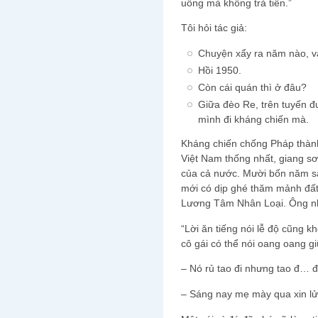
uống mà không trả tiền.”
Tôi hỏi tác giả:
Chuyện xẩy ra năm nào, v
Hồi 1950.
Còn cái quán thì ở đâu?
Giữa đèo Re, trên tuyến
mình đi kháng chiến mà.
Kháng chiến chống Pháp thàn
Việt Nam thống nhất, giang sơn 
của cả nước. Mười bốn năm 
mới có dịp ghé thăm mảnh đâ
Lương Tâm Nhân Loại. Ông nhâ
“Lời ăn tiếng nói lễ độ cũng 
cô gái có thể nói oang oang g
– Nó rủ tao đi nhưng tao đ… đ
– Sáng nay mẹ mày qua xin lử