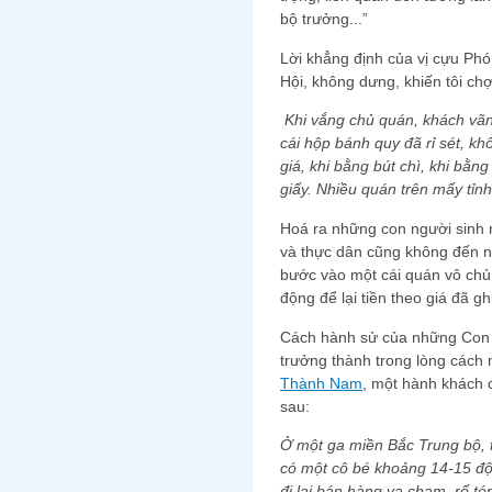
bộ trưởng...”
Lời khẳng định của vị cư
Hội, không dưng, khiến tôi chợt
Khi vắng chủ quán, khách vãng 
cái hộp bánh quy đã rỉ sét, k
giá, khi bằng bút chì, khi bằ
giấy. Nhiều quán trên mấy tỉn
Hoá ra những con người sinh r
và thực dân cũng không đến nỗi 
bước vào một cái quán vô chủ
động để lại tiền theo giá đã gh
Cách hành sử của những Con N
trưởng thành trong lòng các
Thành Nam
, một hành khách 
sau:
Ở một ga miền Bắc Trung bộ, 
có một cô bé khoảng 14-15 đội
đi lại bán hàng va chạm, rổ té