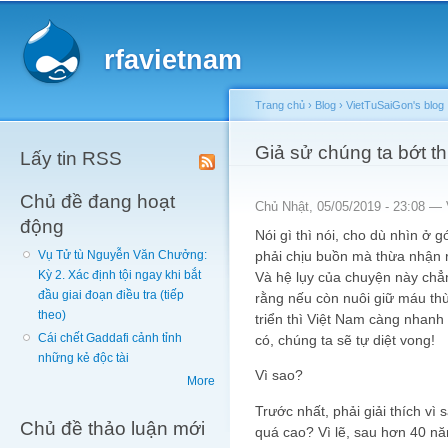
Main menu
Sk
ma
rfavietnam
co
Trang chủ
›
Blog
›
VietTuSaiGon's blog
You are here
Giả sử chúng ta bớt t
Lấy tin RSS
Chủ đề đang hoạt
Chủ Nhật, 05/05/2019 - 23:08 —
động
Nói gì thì nói, cho dù nhìn ở 
phải chịu buồn mà thừa nhận 
Vụ Tử tù Nguyễn Văn Chưởng:
Kỳ 2. Xác định tội ngay khi bắt
Và hệ lụy của chuyện này chẳ
đầu giai đoạn điều tra (tiếp
rằng nếu còn nuôi giữ máu thù
theo)
triển thì Việt Nam càng nhanh
Cái chết Gaddafi cảnh tỉnh
có, chúng ta sẽ tự diệt vong!
những kẻ độc tài
Vì sao?
More
Trước nhất, phải giải thích vì
Chủ đề thảo luận mới
quá cao? Vì lẽ, sau hơn 40 n