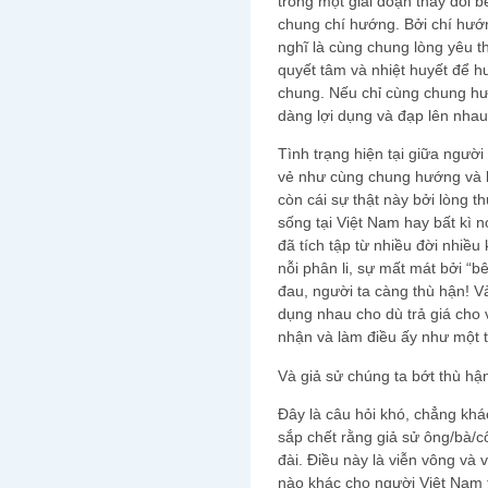
trong một giai đoạn thấy đôi 
chung chí hướng. Bởi chí hướ
nghĩ là cùng chung lòng yêu 
quyết tâm và nhiệt huyết để 
chung. Nếu chỉ cùng chung hư
dàng lợi dụng và đạp lên nhau
Tình trạng hiện tại giữa người
vẻ như cùng chung hướng và kh
còn cái sự thật này bởi lòng 
sống tại Việt Nam hay bất kì n
đã tích tập từ nhiều đời nhiều 
nỗi phân li, sự mất mát bởi “
đau, người ta càng thù hận! V
dụng nhau cho dù trả giá cho 
nhận và làm điều ấy như một
Và giả sử chúng ta bớt thù hậ
Đây là câu hỏi khó, chẳng khá
sắp chết rằng giả sử ông/bà/
đài. Điều này là viễn vông và
nào khác cho người Việt Nam 