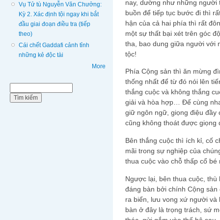
nay, dường như những người 
Vụ Tử tù Nguyễn Văn Chưởng:
buồn để tiếp tục bước đi thì r
Kỳ 2. Xác định tội ngay khi bắt
hận của cả hai phía thì rất đô
đầu giai đoạn điều tra (tiếp
một sự thất bại xét trên góc độ
theo)
tha, bao dung giữa người với
Cái chết Gaddafi cảnh tỉnh
tộc!
những kẻ độc tài
More
Phía Cộng sản thì ăn mừng đì
thống nhất để từ đó nói lên t
Biểu mẫu tìm kiếm
Tìm kiếm
thắng cuộc và không thắng cuộ
giải và hòa hợp… Để cùng nha
giữ ngôn ngữ, giọng điệu đầy
cũng không thoát được giọng 
Bên thắng cuộc thì ích kỉ, cố 
mãi trong sự nghiệp của chúng
thua cuộc vào chỗ thấp cổ bé
Ngược lại, bên thua cuộc, thù 
đáng bàn bởi chính Cộng sản đ
ra biển, lưu vong xứ người v
bàn ở đây là trọng trách, sứ 
thác, gửi gắm vào thế hệ sau