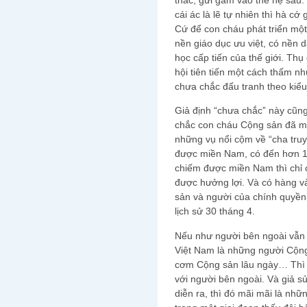
cái ác là lẽ tự nhiên thì hà cớ
Cứ để con cháu phát triển một
nền giáo dục ưu việt, có nền 
học cấp tiến của thế giới. Thụ
hội tiên tiến một cách thấm nh
chưa chắc đấu tranh theo kiểu
Giả định “chưa chắc” này cũn
chắc con cháu Cộng sản đã mu
những vụ nổi cộm về “cha tru
được miền Nam, có đến hơn 10
chiếm được miền Nam thì chỉ c
được hưởng lợi. Và có hàng v
sản và người của chính quyền
lịch sử 30 tháng 4.
Nếu như người bên ngoài vẫn 
Việt Nam là những người Cộng
cơm Cộng sản lâu ngày… Thì t
với người bên ngoài. Và giả 
diễn ra, thì đó mãi mãi là nhữ