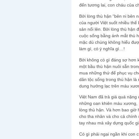
đến tương lai, con cháu của c
Bởi lòng thù hận “bên ni bên
của người Việt suốt nhiều thế 
sản nổi lên. Bởi lòng thù hận 
cuộc sống bằng ánh mắt thù h
mặc dù chúng không hiểu được 
làm gì, có ý nghĩa gì…!
Bởi không có gì đáng sợ hơn kh
một bầu thù hận nuôi sẵn tron
mua những thứ để phục vụ cho 
dân tộc sống trong thù hận là 
dung hưởng lạc trên máu xươ
Việt Nam đã trả giá quá nặng 
những oan khiên máu xương, kh
lòng thù hận. Và hơn bao giờ h
cho tha nhân và cho cả chính
tay nhau mà xây dựng quốc gia
Có gì phải ngại ngần khi con