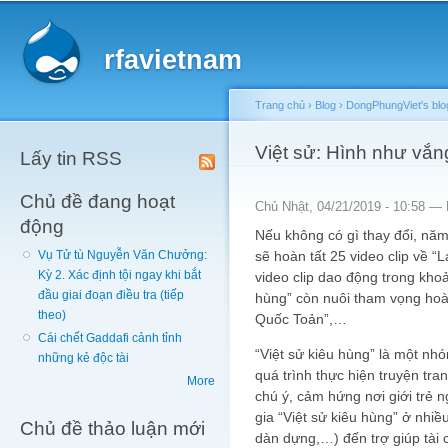
Main menu
Sk
ma
rfavietnam
co
Trang chủ
›
Blog
›
DongPhungViet's blo
You are here
Việt sử: Hình như vắn
Lấy tin RSS
Chủ đề đang hoạt
Chủ Nhật, 04/21/2019 - 10:58 —
động
Nếu không có gì thay đổi, năm 
sẽ hoàn tất 25 video clip về “
Vụ Tử tù Nguyễn Văn Chưởng:
Kỳ 2. Xác định tội ngay khi bắt
video clip dao động trong khoả
đầu giai đoạn điều tra (tiếp
hùng” còn nuôi tham vọng hoà
theo)
Quốc Toản”,…
Cái chết Gaddafi cảnh tỉnh
“Việt sử kiêu hùng” là một nhó
những kẻ độc tài
quá trình thực hiện truyện tran
More
chú ý, cảm hứng nơi giới trẻ n
gia “Việt sử kiêu hùng” ở nhiề
Chủ đề thảo luận mới
dàn dựng,…) đến trợ giúp tài