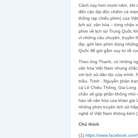
Cách nay hơn mười năm, khi c
đến cận đại độc chiếm cả màn
thống rạp chiếu phim) của Vi
lịch sử, văn hóa – từng nhận 
phim về lịch sử Trung Quốc k
vì những câu chuyện, truyền t
đại, giới làm phim dùng những
Quốc để gửi gắm suy tư về cuộ
Theo ông Thanh, có những ngư
văn hóa Việt Nam nhưng chắc
với lịch sử dân tộc của mình.
triều, Trịnh - Nguyễn phân tr
cả Lê Chiêu Thống, Gia Long
chắn sẽ góp phần không nhỏ v
hào về văn hóa của khán giả V
những phim truyện lịch sử hấ
nghệ sĩ Việt Nam không kém (
Chú thích
(1)
https://www.facebook.com/