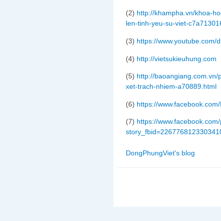
(2)
http://khampha.vn/khoa-h
len-tinh-yeu-su-viet-c7a71301
(3)
https://www.youtube.com/
(4)
http://vietsukieuhung.com
(5)
http://baoangiang.com.vn/
xet-trach-nhiem-a70889.html
(6)
https://www.facebook.com/L
(7)
https://www.facebook.com
story_fbid=22677681233034
DongPhungViet's blog