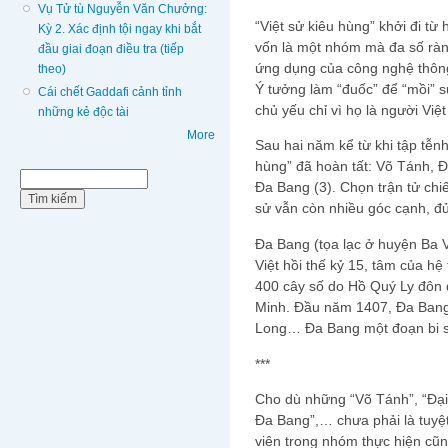
Vụ Tử tù Nguyễn Văn Chưởng:
“Việt sử kiêu hùng” khởi đi t
Kỳ 2. Xác định tội ngay khi bắt
vốn là một nhóm mà đa số ràn
đầu giai đoạn điều tra (tiếp
ứng dụng của công nghệ thông
theo)
Ý tưởng làm “đuốc” để “mồi” sự
Cái chết Gaddafi cảnh tỉnh
chủ yếu chỉ vì họ là người Việt 
những kẻ độc tài
More
Sau hai năm kể từ khi tập tễn
hùng” đã hoàn tất: Võ Tánh, 
Biểu mẫu tìm kiếm
Tìm kiếm
Đa Bang (3). Chọn trận tử ch
sử vẫn còn nhiều góc cạnh, đủ
Đa Bang (tọa lạc ở huyện Ba V
Việt hồi thế kỷ 15, tâm của h
400 cây số do Hồ Quý Ly đôn 
Minh. Đầu năm 1407, Đa Bang 
Long… Đa Bang một đoạn 
***
Cho dù những “Võ Tánh”, “Đại
Đa Bang”,… chưa phải là tuyệ
viên trong nhóm thực hiện cũn