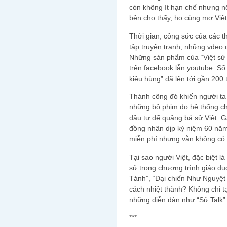
còn không ít hạn chế nhưng nộ
bên cho thấy, họ cùng mơ Việt
Thời gian, công sức của các 
tập truyện tranh, những vdeo c
Những sản phẩm của “Việt sử k
trên facebook lẫn youtube. Số 
kiêu hùng” đã lên tới gần 200 tr
Thành công đó khiến người ta 
những bộ phim do hệ thống ch
đầu tư để quảng bá sử Việt. Gầ
đồng nhân dịp kỷ niệm 60 năm
miễn phí nhưng vẫn không có 
Tại sao người Việt, đặc biệt là
sử trong chương trình giáo dụ
Tánh”, “Đại chiến Như Nguyệt
cách nhiệt thành? Không chỉ t
những diễn đàn như “Sử Talk” 
***