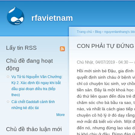
Main menu
Sk
ma
rfavietnam
co
Trang chủ
›
Blog
›
nguyenlanthang's bl
You are here
CON PHẢI TỰ ĐỨNG
Lấy tin RSS
Chủ đề đang hoạt
Chủ Nhật, 04/07/2019 - 04:30 —
động
Hồi mới sinh bé Đậu, gia đình
quyết định sinh cháu ở bệnh v
Vụ Tử tù Nguyễn Văn Chưởng:
Kỳ 2. Xác định tội ngay khi bắt
chỉ có chuyện lúc sinh, vợ chồ
đầu giai đoạn điều tra (tiếp
tiền sản. Đây là một khoá họ
theo)
đủ thứ liên quan đến đứa trẻ 
Cái chết Gaddafi cảnh tỉnh
chăm sóc cho bà bầu ra sao, t
những kẻ độc tài
nào, và nhất là cách giao tiếp 
chuyện cô hộ lý ở đó dạy rằng
More
mở mắt đã biết vòi vĩnh. Một đ
đến nó, nhưng đừng lao vào d
Chủ đề thảo luận mới
bị khó chịu ở đâu. Đừng đáp ứ