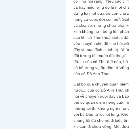
cô Thư nói rằng: "Nếu các vị m
và hãy hiểu rằng đó là một c
đừng lôi một đứa trẻ còn chưa
hỏng cả cuộc đời con bé". Sta
và chia sẻ, nhưng chưa phải 
kinh khủng hơn bùng lên phản 
sau khi cô Thư khoá status đầu
vừa chuyển chế độ cho bài viết
đấy vì mục đích chính trị. Nh
đối tượng tôi muốn đối thoại"
đời tư của cô Thư thế nào, b
cô bé trong vụ ấu dâm ở Vũn
của cô Đỗ Anh Thư.
Gạt bỏ qua chuyện quan niệm 
nước... của cô Đỗ Anh Thư, ch
nói về chuyện nuôi dạy và bảo
thể có quan điểm riêng của mì
nhưng tôi thì không nghĩ như 
với bé Đậu từ lúc lọt lòng. K
chúng tôi đã cho nó đi biểu tì
khi còn đi chưa vững. Một đứa