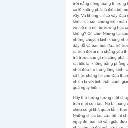
trời nắng nóng tháng 5, trong
có lẽ không phải là điều bố 
vậy. Và không chỉ có vậy Đậu 
khốc liệt, còn chứng kiến màn
với bố mẹ nó, từ trường học c
không? Có chứ! Nhưng tại sao 
những chuyện kinh khủng như 
dậy dỗ và bao bọc đứa trẻ trư
ra trên đời ai mà chẳng yêu t
trẻ trước sau gì rồi cũng phải
rất tiếc lại không bằng phẳng 
nhốt đứa trẻ trong lồng kính, 
xã hội, chúng tôi cho Đậu tha
nhiên là với tinh thần cảnh gi
quá nguy hiểm.
Hãy thử tưởng tượng một chuy
trên một con tàu. Nó bị thủng
chưa có gì khả quan lắm. Bạn s
Những chiếc tàu cứu hộ thì ch
nguy đó, bạn sẽ vẫn giấu đứa
phải cho nó đối mặt với thực t