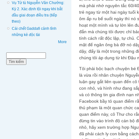
Vụ Tử tù Nguyễn Văn Chưởng:
mà phải nhớ nguyên tắc 60/40
Kỳ 2. Xác định tội ngay khi bắt
trẻ ngay từ một hai ngày tuổi
đầu giai đoạn điều tra (tiếp
ôm ấp ru bế suốt ngày thì nó 
theo)
hoạt một mình và tự lớn lên đ
Cái chết Gaddafi cảnh tỉnh
đắn mà chúng tôi được chỉ bả
những kẻ độc tài
tính cách rất độc lập, tự chủ.
More
mặt để ngăn ông bà đỡ nó dậy 
dậy, đấy là một trong những 
Biểu mẫu tìm kiếm
Tìm kiếm
chúng tôi áp dụng từ khi Đậu m
Tôi phải bộc bạch chuyện bé 
là vừa rồi nhân chuyện Nguyễ
luận gay gắt liên quan đến c
con nhỏ, và hình như đang sắ
và có thông tin gia đình nạn n
Facebook bầy tỏ quan điểm rằn
thủ phạm là một quan chức cao
quan điểm này, cô Thư cho rằ
đừng tin vào trình độ cán bộ đ
nhỏ, hãy xem trường hợp Ngu
đã phải cách ly con bằng cách 