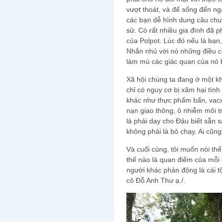
vượt thoát, và để sống đến ngà
các bạn dễ hình dung câu chuy
sử. Có rất nhiều gia đình đã p
của Polpot. Lúc đó nếu là bạn
Nhắn nhủ với nó những điều cần
làm mù các giác quan của nó 
Xã hội chúng ta đang ở một kh
chỉ có nguy cơ bị xâm hại tìn
khác như thực phẩm bẩn, vacx
nạn giao thông, ô nhiễm môi t
là phải dạy cho Đậu biết sẵn 
không phải là bỏ chạy. Ai cũng
Và cuối cùng, tôi muốn nói th
thế nào là quan điểm của mỗi 
người khác phản động là cái t
cô Đỗ Anh Thư ạ./.