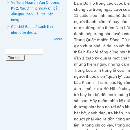
Vụ Tử tù Nguyễn Văn Chưởng:
bám Bờ Hồ trong các cuộc biể
Kỳ 2. Xác định tội ngay khi bắt
chung vui trong ngày cưới củ
đầu giai đoạn điều tra (tiếp
11 cuộc biểu tình mùa hè đỏ 
theo)
người thanh niên trẻ này năm 
Cái chết Gaddafi cảnh tỉnh
nước, đứng trên thềm Nhà hát
những kẻ độc tài
đanh thép trong bản tuyên cá
More
Trung Quốc ở biển Đông. Từ 
gian chưa phải là dài so với d
Biểu mẫu tìm kiếm
thấu hiểu đời sống cũng như 
Tìm kiếm
gần 1 thập kỷ qua là một chặn
những hiểm nguy, những cạm b
Trong bức ảnh trong lễ cưới m
người thuộc diện "quản lý" c
bác Khánh - Trâm, bác Nghiêm
ảnh... mỗi khi ở Bờ Hồ có chuy
trẻ hay lớn bé đều có khoảng
sát sao. Hãy ngắm nhìn kỹ nh
thường như bao người dân khác
bắt bớ, đánh đập, tra khảo, nh
người phải vào ra đồn công an
lần. Không chỉ có vậy, trong 