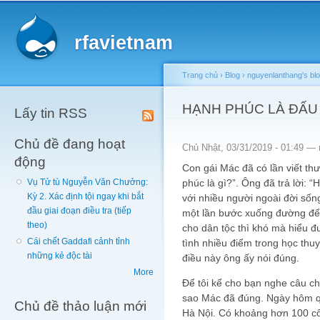
Main menu
Sk
ma
rfavietnam
co
Trang chủ
›
Blog
›
nguyenlanthang's bl
You are here
HẠNH PHÚC LÀ ĐẤU
Lấy tin RSS
Chủ đề đang hoạt
Chủ Nhật, 03/31/2019 - 01:49 —
động
Con gái Mác đã có lần viết th
phúc là gì?”. Ông đã trả lời: “
Vụ Tử tù Nguyễn Văn Chưởng:
Kỳ 2. Xác định tội ngay khi bắt
với nhiều người ngoài đời sống
đầu giai đoạn điều tra (tiếp
một lần bước xuống đường để 
theo)
cho dân tộc thì khó mà hiểu 
Cái chết Gaddafi cảnh tỉnh
tình nhiều điểm trong học thu
những kẻ độc tài
điều này ông ấy nói đúng.
More
Để tôi kể cho bạn nghe câu ch
sao Mác đã đúng. Ngày hôm qu
Chủ đề thảo luận mới
Hà Nội. Có khoảng hơn 100 cô