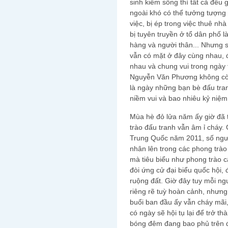
sinh kiếm sống thì tất cả đều
ngoài khó có thể tưởng tượng
việc, bị ép trong việc thuê nh
bị tuyên truyền ở tổ dân phố 
hàng và người thân... Nhưng s
vẫn có mặt ở đây cùng nhau, 
nhau và chung vui trong ngày 
Nguyễn Văn Phương không còn 
là ngày những bạn bè đấu tra
niềm vui và bao nhiêu kỷ niệm 
Mùa hè đỏ lửa năm ấy giờ đã
trào đấu tranh vẫn âm ỉ cháy.
Trung Quốc năm 2011, số ngườ
nhân lên trong các phong trào
mà tiêu biểu như phong trào c
đòi ứng cử đại biểu quốc hội
ruộng đất. Giờ đây tuy mỗi n
riêng rẽ tuỳ hoàn cảnh, nhưn
buổi ban đầu ấy vẫn cháy mãi,
có ngày sẽ hội tụ lại để trở t
bóng đêm đang bao phủ trên đ