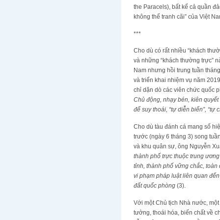
the Paracels), bất kể cả quần 
không thể tranh cãi” của Việt N
***
Cho dù có rất nhiều “khách thư
và những “khách thường trực” nà
Nam nhưng hồi trung tuần tháng 
và triển khai nhiệm vụ năm 201
chỉ dặn dò các viên chức quốc 
Chủ động, nhạy bén, kiên quyết đ
để suy thoái, “tự diễn biến”, “tự
Cho dù tàu đánh cá mang số hiệ
trước (ngày 6 tháng 3) song tuầ
và khu quân sự, ông Nguyễn Xuâ
thành phố trực thuộc trung ương
tỉnh, thành phố vững chắc, toàn 
vi phạm pháp luật liên quan đến
đất quốc phòng
(3).
Với một Chủ tịch Nhà nước, một 
tưởng, thoái hóa, biến chất về c