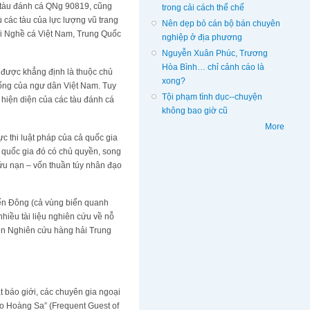
o tàu đánh cá QNg 90819, cũng
trong cải cách thể chế
 các tàu của lực lượng vũ trang
Nên dẹp bỏ cán bộ bán chuyên
ội Nghề cá Việt Nam, Trung Quốc
nghiệp ở địa phương
Nguyễn Xuân Phúc, Trương
Hòa Bình… chỉ cảnh cáo là
được khẳng định là thuộc chủ
xong?
hống của ngư dân Việt Nam. Tuy
Tội phạm tình dục--chuyện
hiện diện của các tàu đánh cá
không bao giờ cũ
More
ực thi luật pháp của cả quốc gia
à quốc gia đó có chủ quyền, song
cứu nạn – vốn thuần túy nhân đạo
iển Đông (cả vùng biển quanh
iều tài liệu nghiên cứu về nỗ
iện Nghiên cứu hàng hải Trung
 báo giới, các chuyên gia ngoại
ảo Hoàng Sa” (Frequent Guest of