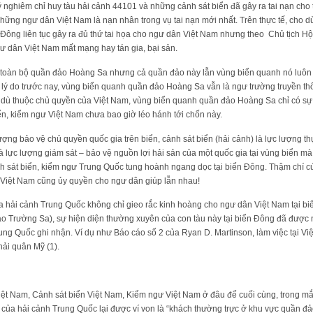
ý nghiêm chỉ huy tàu hải cảnh 44101 và những cảnh sát biển đã gây ra tai nạn ch
ững ngư dân Việt Nam là nạn nhân trong vụ tai nạn mới nhất. Trên thực tế, cho dù
 Đông liên tục gây ra đủ thứ tai họa cho ngư dân Việt Nam nhưng theo Chủ tịch H
ư dân Việt Nam mất mạng hay tán gia, bại sản.
 toàn bộ quần đảo Hoàng Sa nhưng cả quần đảo này lẫn vùng biển quanh nó luôn 
 lý do trước nay, vùng biển quanh quần đảo Hoàng Sa vẫn là ngư trường truyền t
à dù thuộc chủ quyền của Việt Nam, vùng biển quanh quần đảo Hoàng Sa chỉ có sự 
ển, kiểm ngư Việt Nam chưa bao giờ léo hánh tới chốn này.
ượng bảo vệ chủ quyền quốc gia trên biển, cảnh sát biển (hải cảnh) là lực lượng th
 là lực lượng giám sát – bảo vệ nguồn lợi hải sản của một quốc gia tại vùng biển m
cảnh sát biển, kiểm ngư Trung Quốc tung hoành ngang dọc tại biển Đông. Thậm chí 
 Việt Nam cũng ủy quyền cho ngư dân giúp lẫn nhau!
 hải cảnh Trung Quốc không chỉ gieo rắc kinh hoàng cho ngư dân Việt Nam tại b
 Trường Sa), sự hiện diện thường xuyên của con tàu này tại biển Đông đã được nh
ung Quốc ghi nhận. Ví dụ như Báo cáo số 2 của Ryan D. Martinson, làm việc tại V
 hải quân Mỹ (1).
ệt Nam, Cảnh sát biển Việt Nam, Kiểm ngư Việt Nam ở đâu để cuối cùng, trong mắt
của hải cảnh Trung Quốc lại được ví von là “khách thường trực ở khu vực quần đ