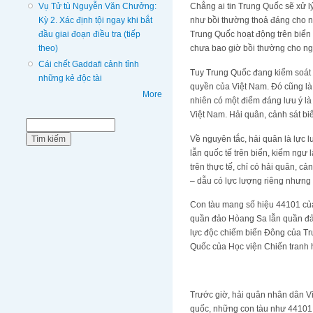
Vụ Tử tù Nguyễn Văn Chưởng:
Chẳng ai tin Trung Quốc sẽ xử l
Kỳ 2. Xác định tội ngay khi bắt
như bồi thường thoả đáng cho nh
đầu giai đoạn điều tra (tiếp
Trung Quốc hoạt động trên biển
theo)
chưa bao giờ bồi thường cho ng
Cái chết Gaddafi cảnh tỉnh
Tuy Trung Quốc đang kiểm soát
những kẻ độc tài
quyền của Việt Nam. Đó cũng là
More
nhiên có một điểm đáng lưu ý l
Việt Nam. Hải quân, cảnh sát bi
Biểu mẫu tìm kiếm
Tìm kiếm
Về nguyên tắc, hải quân là lực l
lẫn quốc tế trên biển, kiểm ngư
trên thực tế, chỉ có hải quân, 
– dẫu có lực lượng riêng nhưng
Con tàu mang số hiệu 44101 của
quần đảo Hòang Sa lẫn quần đảo
lực độc chiếm biển Đông của Tr
Quốc của Học viện Chiến tranh
Trước giờ, hải quân nhân dân Vi
quốc, những con tàu như 44101 