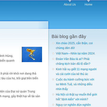
About Us
Home
Bài blog gần đây
Xin chào 2025, cẩn thận, coi
chừng đèn đỏ!
Việt Nam—Nhìn lại năm 2024.
Minh Hùng,
Đoàn Văn Báu là ai? Phải
 biển quanh
chăng kịch bản đã lộ dần?
Kinh hãi vụ giết 11 mạng người
 phải rời khỏi nơi đang thả
và cái cười của kẻ thủ ác
u của họ, trôi giạt trên biển
Cuộc du hành cưỡng bức với
sư Minh Tuệ, và những điều
nhìn thấy
diện của Đại sứ quán Trung
Hà Nội có thật sự muốn thế giới
mạng, gây thiệt hại về tài sản
hết "định kiến" với mình?
Nguy cơ nghẽn đùn nghẽn