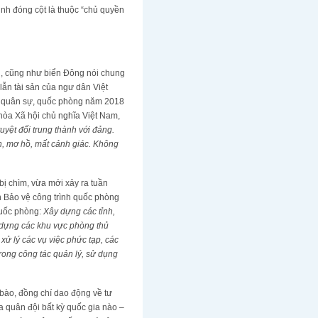
nh đóng cột là thuộc “chủ quyền
g, cũng như biển Đông nói chung
lẫn tài sản của ngư dân Việt
vụ quân sự, quốc phòng năm 2018
òa Xã hội chủ nghĩa Việt Nam,
uyệt đối trung thành với đảng.
in, mơ hồ, mất cảnh giác. Không
ị chìm, vừa mới xảy ra tuần
h Bảo vệ công trình quốc phòng
quốc phòng:
Xây dựng các tỉnh,
 dựng các khu vực phòng thủ
xử lý các vụ việc phức tạp, các
rong công tác quản lý, sử dụng
 bào, đồng chí dao động về tư
ủa quân đội bất kỳ quốc gia nào –