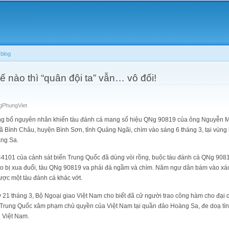
Skip to
main
content
blog
 nào thì “quân đội ta” vẫn… vô đối!
gPhungViet
ng bố nguyên nhân khiến tàu đánh cá mang số hiệu QNg 90819 của ông Nguyễn 
ã Bình Châu, huyện Bình Sơn, tỉnh Quảng Ngãi, chìm vào sáng 6 tháng 3, tại vùng
àng Sa.
44101 của cảnh sát biển Trung Quốc đã dùng vòi rồng, buộc tàu đánh cá QNg 90819
do bị xua đuổi, tàu QNg 90819 va phải đá ngầm và chìm. Năm ngư dân bám vào xác tà
được một tàu đánh cá khác vớt.
 21 tháng 3, Bộ Ngoại giao Việt Nam cho biết đã cử người trao công hàm cho đại 
 Trung Quốc xâm phạm chủ quyền của Việt Nam tại quần đảo Hoàng Sa, đe doạ tính 
n Việt Nam.