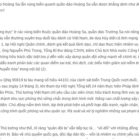
đảo Hoàng Sa lẫn vùng biển quanh quần đảo Hoàng Sa vẫn được khẳng định như đi
am?
ờng trực” ở các vùng biển thuộc quần đảo Hoàng Sa, quần đảo Trường Sa nói riên
y vẫn thường xuyên truy đuổi tàu đánh cá Việt Nam, đe dọa hủy diệt cả tính mạng 
1, tại Hội nghị Quân chính, đánh giá kết quả lãnh đạo, chỉ đạo thực hiện nhiệm 
9, ông Nguyễn Phú Trọng, Tổng Bí thư đảng CSVN, kiêm Chủ tịch Nhà nước Cộng h
phòng hữu trách
đặc biệt lưu ý đến việc xây dựng quân đội vững mạnh về chính trị, t
ấu tranh phản bác các quan điểm sai trái, thù địch, các biểu hiện giảm sút niềm t
 chuyển hóa” trong nội bộ
(2).
u QNg 90819 bị tàu mang số hiệu 44101 của cảnh sát biển Trung Quốc rượt đuổi, b
n sau (ngày 14 tháng 3), khi tham dự Hội nghị Tổng kết 24 năm thực hiện Pháp lện
n Phúc, Thủ tướng Việt Nam chỉ yêu cầu các viên chức hữu trách trong lĩnh vực 
 thành khu vực phòng thủ vững chắc trong tình hình mới. Nâng cao chất lượng xây
diện. Chủ động nắm tình hình, kịp thời phát hiện và phối hợp đấu tranh, ngăn chặn, 
 công trình quốc phòng và khu quân sự. Rà soát và xử lý nghiêm những sai phạm t
Thủ tướng như thế, rõ ràng “quân đội ta” vẫn tiếp tục là… “vô đối” với những đồng
hính trị. Bảo vệ chủ quyền quốc gia, độc lập dân tộc – vốn là nhiệm vụ chính yếu c