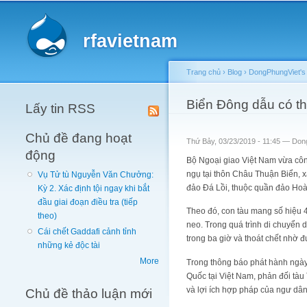
Main menu
rfavietnam
Trang chủ
›
Blog
›
DongPhungViet's 
You are here
Biển Đông dẫu có thế
Lấy tin RSS
Chủ đề đang hoạt
Thứ Bảy, 03/23/2019 - 11:45 —
Don
động
Bộ Ngoại giao Việt Nam vừa cô
ngụ tại thôn Châu Thuận Biển, x
Vụ Tử tù Nguyễn Văn Chưởng:
đảo Đá Lồi, thuộc quần đảo Ho
Kỳ 2. Xác định tội ngay khi bắt
đầu giai đoạn điều tra (tiếp
Theo đó, con tàu mang số hiệu 
theo)
neo. Trong quá trình di chuyển 
Cái chết Gaddafi cảnh tỉnh
trong ba giờ và thoát chết nhờ 
những kẻ độc tài
More
Trong thông báo phát hành ngày
Quốc tại Việt Nam, phản đối tàu
và lợi ích hợp pháp của ngư dâ
Chủ đề thảo luận mới