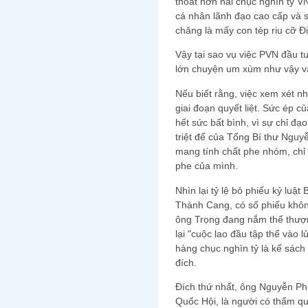
thoát hơn hai chục nghìn tỷ V
cá nhân lãnh đạo cao cấp và s
chăng là mấy con tép riu cỡ Đ
Vậy tại sao vụ việc PVN đầu tư
lớn chuyện um xùm như vậy v
Nếu biết rằng, việc xem xét n
giai đoạn quyết liệt. Sức ép 
hết sức bất bình, vì sự chỉ đ
triệt để của Tổng Bí thư Ngu
mang tính chất phe nhóm, ch
phe của mình.
Nhìn lại tỷ lệ bỏ phiếu kỷ luậ
Thành Cang, có số phiếu khôn
ông Trọng đang nắm thế thượn
lại "cuộc lao đầu tập thể vào 
hàng chục nghìn tỷ là kế sách
đích.
Đích thứ nhất, ông Nguyễn Ph
Quốc Hội, là người có thẩm q