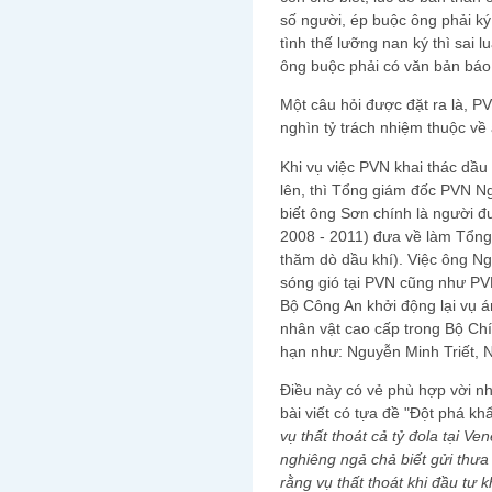
số người, ép buộc ông phải k
tình thế lưỡng nan ký thì sai lu
ông buộc phải có văn bản báo 
Một câu hỏi được đặt ra là, P
nghìn tỷ trách nhiệm thuộc về 
Khi vụ việc PVN khai thác dầu 
lên, thì Tổng giám đốc PVN N
biết ông Sơn chính là người 
2008 - 2011) đưa về làm Tổng
thăm dò dầu khí). Việc ông Ng
sóng gió tại PVN cũng như PVE
Bộ Công An khởi động lại vụ 
nhân vật cao cấp trong Bộ Chín
hạn như: Nguyễn Minh Triết,
Điều này có vẻ phù hợp vời nh
bài viết có tựa đề "Đột phá kh
vụ thất thoát cả tỷ đola tại V
nghiêng ngả chả biết gửi thưa 
rằng vụ thất thoát khi đầu tư 