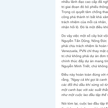
nhiều lãnh đạo cao cấp đã ng
trị giai đoạn đó bỏ phiếu thô
Trọng có quyết tâm chống th
công phá thành trì bất khả x
trách nhiệm của mỗi cá nhân,
nhận hối lộ. Đó là một điều k
Do vậy việc một số cây bút vộ
Nguyễn Tấn Dũng, Nông Đức M
phải chịu trách nhiệm là hoàn 
Venezuela, PVN chỉ thay mặt
trị chứ không phải dự án đơn 
chính thúc đẩy dự án mang tín
Nguyễn Minh Triết, chứ không 
Điều này hoàn toàn đúng với n
rằng,
"Ngay cả khi gọi là canh
các đối thủ dầu khí sừng sỏ từ
một canh bạc với xác suất thắ
như một cuộc lao đầu tập thể 
Nói tóm lại, cuộc lao đầu tập 