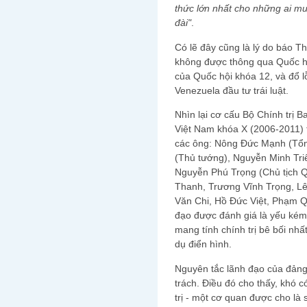
thức lớn nhất cho những ai m
đài"
.
Có lẽ đây cũng là lý do báo T
không được thông qua Quốc h
của Quốc hội khóa 12, và đổ l
Venezuela đầu tư trái luật.
Nhìn lại cơ cấu Bộ Chính trị
Việt Nam khóa X (2006-2011) t
các ông: Nông Đức Mạnh (Tổn
(Thủ tướng), Nguyễn Minh Tri
Nguyễn Phú Trọng (Chủ tịch 
Thanh, Trương Vĩnh Trọng, L
Văn Chi, Hồ Đức Việt, Phạm Q
đạo được đánh giá là yếu kém
mang tính chính trị bê bối nh
dụ điển hình.
Nguyên tắc lãnh đạo của đảng
trách. Điều đó cho thấy, khó c
trị - một cơ quan được cho là