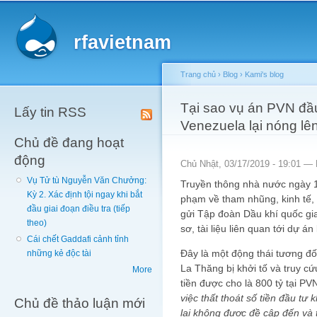
Main menu
Sk
ma
rfavietnam
co
Trang chủ
›
Blog
›
Kami's blog
You are here
Tại sao vụ án PVN đầu
Lấy tin RSS
Venezuela lại nóng lê
Chủ đề đang hoạt
động
Chủ Nhật, 03/17/2019 - 19:01 —
Vụ Tử tù Nguyễn Văn Chưởng:
Truyền thông nhà nước ngày 13
Kỳ 2. Xác định tội ngay khi bắt
phạm về tham nhũng, kinh tế,
đầu giai đoạn điều tra (tiếp
gửi Tập đoàn Dầu khí quốc gia
theo)
sơ, tài liệu liên quan tới dự á
Cái chết Gaddafi cảnh tỉnh
Đây là một động thái tương đối
những kẻ độc tài
La Thăng bị khởi tố và truy cứ
More
tiền được cho là 800 tỷ tại PV
việc thất thoát số tiền đầu tư
Chủ đề thảo luận mới
lại không được đề cập đến và 