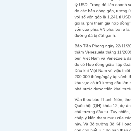
tỷ USD. Trong đó liên doanh v
do các bên đóng góp, tương ứ
với số vốn góp là 1,241 tỉ US
gọi là “phí tham gia hợp đồng
vốn của phía VN phải bỏ ra là
đường đã bị đứt gánh.
Báo Tiền Phong ngày 22/11/20
thăm Venezuela tháng 11/2008
bên Việt Nam và Venezuela đã 
đó có Hợp đồng giữa Tập đoà
Dầu khí Việt Nam về việc thiết
200.000 thùng/ngày tại vành đ
khu vực có trữ lượng dầu lớn n
nhà nước được triển khai trướ
Vẫn theo báo Thanh Niên, th
Quốc hội (QH) khóa 12, dự án 
chủ trương đầu tư. Tuy nhiên,
chấp ý kiến tham mưu của các
này. Và Bộ trưởng Bộ Kế Hoạc
còn cho biết, lúc đó bản thân