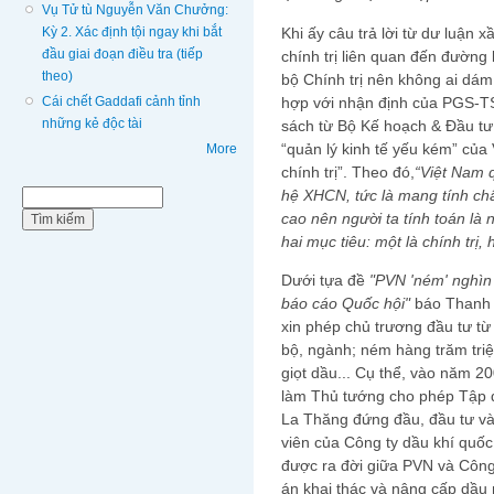
Vụ Tử tù Nguyễn Văn Chưởng:
Kỳ 2. Xác định tội ngay khi bắt
Khi ấy câu trả lời từ dư luận 
đầu giai đoạn điều tra (tiếp
chính trị liên quan đến đường
theo)
bộ Chính trị nên không ai dá
Cái chết Gaddafi cảnh tỉnh
hợp với nhận định của PGS-T
những kẻ độc tài
sách từ Bộ Kế hoạch & Đầu tư,
“quản lý kinh tế yếu kém” của 
More
chính trị”. Theo đó,
“Việt Nam q
hệ XHCN, tức là mang tính chất
Biểu mẫu tìm kiếm
Tìm kiếm
cao nên người ta tính toán là
hai mục tiêu: một là chính trị, h
Dưới tựa đề
"PVN 'ném' nghìn t
báo cáo Quốc hội"
báo Thanh 
xin phép chủ trương đầu tư từ
bộ, ngành; ném hàng trăm tri
giọt dầu... Cụ thể, vào năm 
làm Thủ tướng cho phép Tập 
La Thăng đứng đầu, đầu tư và
viên của Công ty dầu khí quốc
được ra đời giữa PVN và Công 
án khai thác và nâng cấp dầu n