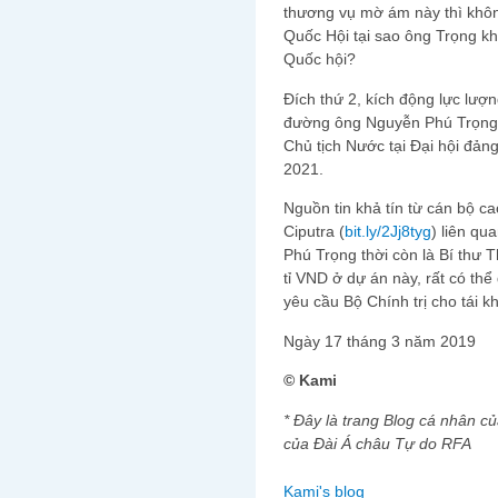
thương vụ mờ ám này thì không
Quốc Hội tại sao ông Trọng kh
Quốc hội?
Đích thứ 2, kích động lực lượ
đường ông Nguyễn Phú Trọng ti
Chủ tịch Nước tại Đại hội đản
2021.
Nguồn tin khả tín từ cán bộ ca
Ciputra (
bit.ly/2Jj8tyg
) liên q
Phú Trọng thời còn là Bí thư 
tỉ VND ở dự án này, rất có th
yêu cầu Bộ Chính trị cho tái k
Ngày 17 tháng 3 năm 2019
© Kami
* Đây là trang Blog cá nhân c
của Đài Á châu Tự do RFA
Kami's blog