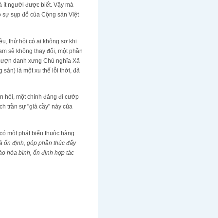
 ít người được biết. Vậy mà
ho sự sụp đổ của Cộng sản Việt
u, thử hỏi có ai không sợ khi
 Nam sẽ không thay đổi, một phần
ọ mượn danh xưng Chủ nghĩa Xã
ản) là một xu thế lỗi thời, đã
in hỏi, một chính đảng đi cướp
h trần sự "giả cầy" này của
có một phát biểu thuộc hàng
 ổn định, góp phần thúc đẩy
ào hòa bình, ổn định hợp tác