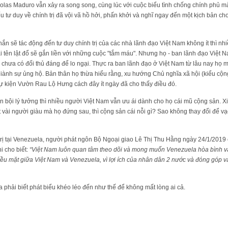
olas Maduro vẫn xảy ra song song, cùng lúc với cuộc biểu tình chống chính phủ mà
ếu tư duy về chính trị đã vội vã hồ hởi, phấn khởi và nghĩ ngay đến một kịch bản c
n sẽ tác động đến tư duy chính trị của các nhà lãnh đạo Việt Nam không ít thì nhiề
cái tên lật đổ sẽ gắn liền với những cuộc "tắm máu". Nhưng họ - ban lãnh đạo Việt
 chưa có đối thủ đáng để lo ngại. Thực ra ban lãnh đạo ở Việt Nam từ lâu nay h
iành sự ủng hộ. Bản thân họ thừa hiểu rằng, xu hướng Chủ nghĩa xã hội (kiểu cộng s
 sự kiện Vườn Rau Lộ Hưng cách đây ít ngày đã cho thấy điều đó.
ản bội lý tưởng thì nhiều người Việt Nam vẫn ưu ái dành cho họ cái mũ cộng sản. X
vài người giàu mà họ đứng sau, thì cộng sản cái nỗi gì? Sao không thay đổi để vạc
rị tại Venezuela, người phát ngôn Bộ Ngoại giao Lê Thị Thu Hằng ngày 24/1/2019 
i cho biết:
“Việt Nam luôn quan tâm theo dõi và mong muốn Venezuela hòa bình và
ều mặt giữa Việt Nam và Venezuela, vì lợi ích của nhân dân 2 nước và đóng góp v
a phải biết phát biểu khéo léo đến như thế để không mất lòng ai cả.