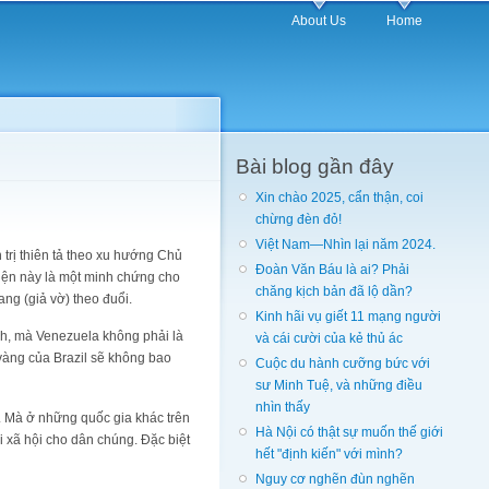
About Us
Home
Bài blog gần đây
Xin chào 2025, cẩn thận, coi
chừng đèn đỏ!
Việt Nam—Nhìn lại năm 2024.
trị thiên tả theo xu hướng Chủ
Đoàn Văn Báu là ai? Phải
iện này là một minh chứng cho
chăng kịch bản đã lộ dần?
ang (giả vờ) theo đuổi.
Kinh hãi vụ giết 11 mạng người
nh, mà Venezuela không phải là
và cái cười của kẻ thủ ác
-vàng của Brazil sẽ không bao
Cuộc du hành cưỡng bức với
sư Minh Tuệ, và những điều
nhìn thấy
. Mà ở những quốc gia khác trên
Hà Nội có thật sự muốn thế giới
ợi xã hội cho dân chúng. Đặc biệt
hết "định kiến" với mình?
Nguy cơ nghẽn đùn nghẽn