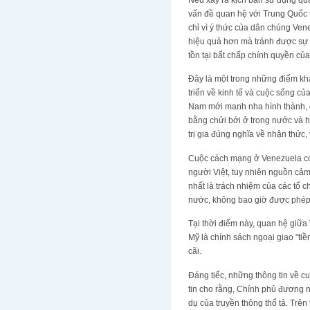
vấn đề quan hệ với Trung Quốc t
chỉ vì ý thức của dân chúng Ve
hiệu quả hơn mà tránh được sự đ
tồn tại bất chấp chính quyền của
Đây là một trong những điểm khá
triển về kinh tế và cuộc sống củ
Nam mới manh nha hình thành, c
bằng chửi bới ở trong nước và h
trị gia đúng nghĩa về nhận thức,
Cuộc cách mạng ở Venezuela có 
người Việt, tuy nhiên nguồn cả
nhất là trách nhiệm của các tổ 
nước, không bao giờ được phép t
Tại thời điểm này, quan hệ giữ
Mỹ là chính sách ngoại giao "ti
cãi.
Đáng tiếc, những thông tin về c
tin cho rằng, Chính phủ đương 
dụ của truyền thông thổ tả. Trê