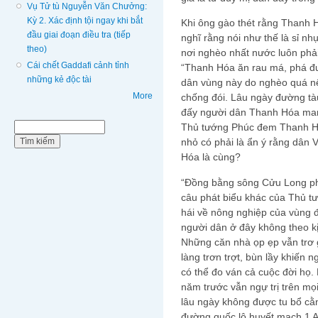
Vụ Tử tù Nguyễn Văn Chưởng:
Kỳ 2. Xác định tội ngay khi bắt
Khi ông gào thét rằng Thanh 
đầu giai đoạn điều tra (tiếp
nghĩ rằng nói như thế là sỉ nh
theo)
nơi nghèo nhất nước luôn phả
Cái chết Gaddafi cảnh tỉnh
“Thanh Hóa ăn rau má, phá đư
những kẻ độc tài
dân vùng này do nghèo quá n
More
chống đói. Lâu ngày đường tàu
đấy người dân Thanh Hóa man
Biểu mẫu tìm kiếm
Thủ tướng Phúc đem Thanh Hó
Tìm kiếm
nhỏ có phải là ẩn ý rằng dân 
Hóa là cùng?
“Đồng bằng sông Cửu Long phả
câu phát biểu khác của Thủ t
hái về nông nghiệp của vùng 
người dân ở đây không theo k
Những căn nhà ọp ẹp vẫn trơ
làng trơn trợt, bùn lầy khiến 
có thể đo ván cả cuộc đời họ.
năm trước vẫn ngự trị trên mọ
lâu ngày không được tu bổ cằn
đường quốc lộ huyết mạch 1 A