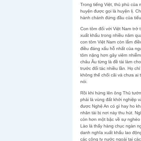
Trong tiếng Việt, thủ phủ của m
huyện được gọi là huyện lị. Ch
hành chánh đứng đầu của tiểu
Con tôm đối với Việt Nam trở
xuất khẩu trong nhiều năm q
con tôm Việt Nam còn lắm điề
điều đáng xấu hỗ nhất của ngư
tôm nặng hơn gây viêm nhiễm
châu Âu từng là đề tài làm ch
trước đối tác nhiều lần. Họ c
không thể chối cãi và chưa ai
nói.
Rồi khi hứng lên ông Thủ tướn
phải là vùng đất khởi nghiệp 
được Nghệ An có gì hay ho khác
nhân tài bị nơi này thu hút. 
còn hơn một bậc về sự nghèo
Lào là thấy hàng chục ngàn n
danh nghĩa xuất khẩu lao độn
các công ty nước ngoài tại cá