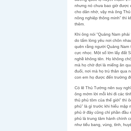
nhưng nó chưa bao giờ được 
cho dân nhờ, vậy mà ông Thủ 
nông nghiệp thông minh” thì k
thêm.
Khi ông nói “Quảng Nam phải t
do tấm lòng yêu nơi chôn nh
quên rằng người Quảng Nam t
cực nhọc. Một số lớn lấy đất 
nghề không tên. Họ không chờ 
mà họ chờ đợi là miếng ăn qu
đuổi, nơi mà họ trú thân qua 
con em họ được đến trường đ
Có lẽ Thủ Tướng nên suy nghĩ
ông mớm lời mỗi khi đi các tỉn
thủ phủ tôm của thế giới” thì
phủ” là gì trước khi hiểu mập 
phủ ở đây cũng chỉ phần đầu 
phủ là trung tâm hành chính 
như tiểu bang, vùng, tỉnh, huyệ