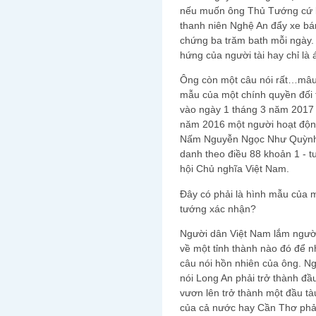
nếu muốn ông Thủ Tướng cứ b
thanh niên Nghệ An đẩy xe bá
chứng ba trăm bath mỗi ngày.
hứng của người tài hay chỉ là
Ông còn một câu nói rất…mâu 
mẫu của một chính quyền đối t
vào ngày 1 tháng 3 năm 2017 
năm 2016 một người hoạt độn
Nấm Nguyễn Ngọc Như Quỳnh b
danh theo điều 88 khoản 1 - 
hội Chủ nghĩa Việt Nam.
Đây có phải là hình mẫu của 
tướng xác nhận?
Người dân Việt Nam lắm ngườ
về một tỉnh thành nào đó để n
câu nói hồn nhiên của ông. Ng
nói Long An phải trở thành đầ
vươn lên trở thành một đầu tàu
của cả nước hay Cần Thơ phải 