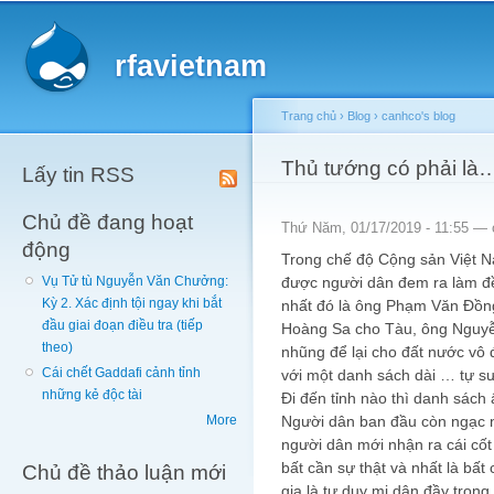
Main menu
Sk
ma
rfavietnam
co
Trang chủ
›
Blog
›
canhco's blog
You are here
Thủ tướng có phải l
Lấy tin RSS
Chủ đề đang hoạt
Thứ Năm, 01/17/2019 - 11:55 —
động
Trong chế độ Cộng sản Việt 
được người dân đem ra làm đề
Vụ Tử tù Nguyễn Văn Chưởng:
Kỳ 2. Xác định tội ngay khi bắt
nhất đó là ông Phạm Văn Đồn
đầu giai đoạn điều tra (tiếp
Hoàng Sa cho Tàu, ông Nguy
theo)
nhũng để lại cho đất nước vô
Cái chết Gaddafi cảnh tỉnh
với một danh sách dài … tự s
những kẻ độc tài
Đi đến tỉnh nào thì danh sách 
Người dân ban đầu còn ngạc n
More
người dân mới nhận ra cái cốt 
bất cần sự thật và nhất là bất
Chủ đề thảo luận mới
gia là tư duy mị dân đầy trong