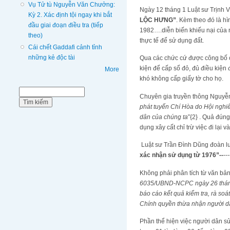
Vụ Tử tù Nguyễn Văn Chưởng:
Ngày 12 tháng 1 Luật sư Trịnh 
Kỳ 2. Xác định tội ngay khi bắt
LỘC HƯNG”
. Kèm theo đó là h
đầu giai đoạn điều tra (tiếp
1982….diễn biến khiếu nại của n
theo)
thực tế để sử dụng đất.
Cái chết Gaddafi cảnh tỉnh
những kẻ độc tài
Qua các chức cứ được công bố ch
kiện để cấp sổ đỏ, đủ điều kiện
More
khó không cấp giấy tờ cho họ.
Biểu mẫu tìm kiếm
Tìm kiếm
Chuyên gia truyền thông Nguyễn T
phát tuyến Chí Hòa do Hội nghiê
dân của chúng ta
”{2} . Quả đún
dụng xây cất chỉ trừ việc đi lại 
Luật sư Trần Đình Dũng đoàn l
xác nhận sử dụng từ 1976”--
---
Không phải phân tích từ văn bả
6035/UBND-NCPC ngày 26 tháng 
báo cáo kết quả kiểm tra, rà soá
Chính quyền thừa nhận người d
Phần thể hiện việc người dân sử