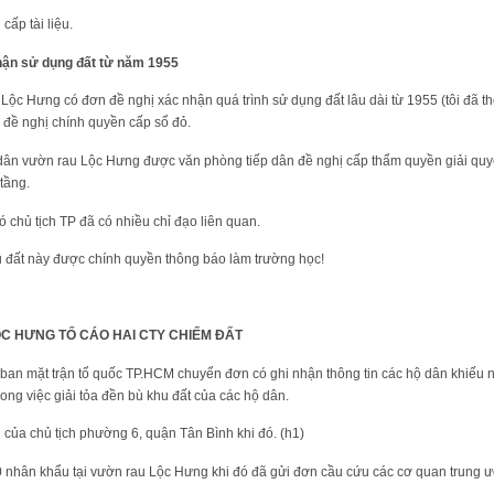
cấp tài liệu.
hận sử dụng đất từ năm 1955
ộc Hưng có đơn đề nghị xác nhận quá trình sử dụng đất lâu dài từ 1955 (tôi đã thô
 đề nghị chính quyền cấp sổ đỏ.
dân vườn rau Lộc Hưng được văn phòng tiếp dân đề nghị cấp thẩm quyền giải quyế
tầng.
chủ tịch TP đã có nhiều chỉ đạo liên quan.
u đất này được chính quyền thông báo làm trường học!
C HƯNG TỐ CÁO HAI CTY CHIẾM ĐẤT
an mặt trận tổ quốc TP.HCM chuyển đơn có ghi nhận thông tin các hộ dân khiếu n
ong việc giải tỏa đền bù khu đất của các hộ dân.
ái của chủ tịch phường 6, quận Tân Bình khi đó. (h1)
 nhân khẩu tại vườn rau Lộc Hưng khi đó đã gửi đơn cầu cứu các cơ quan trung ư