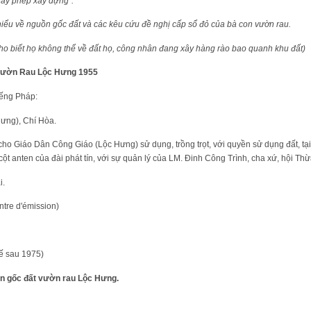
giấy phép xây dựng".
hiểu về nguồn gốc đất và các kêu cứu đề nghị cấp sổ đỏ của bà con vườn rau.
ho biết họ không thể về đất họ, công nhân đang xây hàng rào bao quanh khu đất)
Vườn Rau Lộc Hưng
1955
iếng Pháp:
Hưng), Chí Hòa.
o Giáo Dân Công Giáo (Lộc Hưng) sử dụng, trồng trọt, với quyền sử dụng đất, tại
cột anten của đài phát tín, với sự quản lý của LM. Đinh Công Trình, cha xứ, hội Th
i.
ntre d'émission)
uế sau 1975)
ồn gốc đất vườn rau Lộc Hưng.