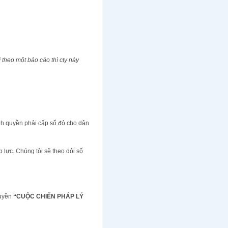
 theo một báo cáo thì cty này
ính quyền phải cấp sổ đỏ cho dân
 lực. Chúng tôi sẽ theo dỏi số
quyền
“CUỘC CHIẾN PHÁP LÝ