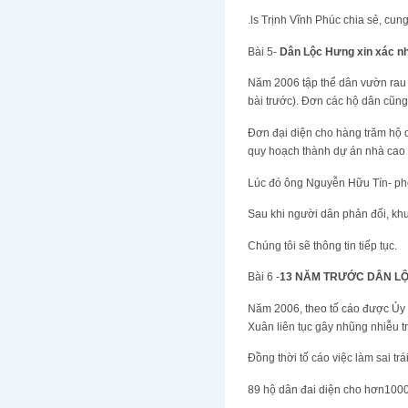
.ls Trịnh Vĩnh Phúc chia sẻ, cung 
Bài 5-
Dân Lộc Hưng xin xác n
Năm 2006 tập thể dân vườn rau L
bài trước). Đơn các hộ dân cũng
Đơn đại diện cho hàng trăm hộ 
quy hoạch thành dự án nhà cao 
Lúc đó ông Nguyễn Hữu Tín- phó 
Sau khi người dân phản đối, kh
Chúng tôi sẽ thông tin tiếp tục.
Bài 6 -
13 NĂM TRƯỚC DÂN LỘ
Năm 2006, theo tố cáo được Ủy b
Xuân liên tục gây nhũng nhiễu tr
Đồng thời tố cáo việc làm sai tr
89 hộ dân đai diện cho hơn1000