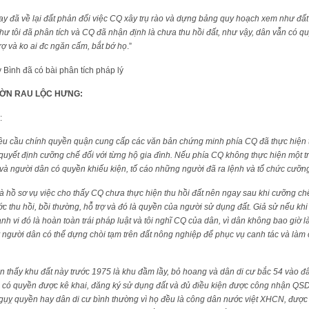
 đã về lại đất phản đối việc CQ xây trụ rào và dựng bảng quy hoạch xem như đất 
hư tôi đã phân tích và CQ đã nhận định là chưa thu hồi đất, như vậy, dân vẫn có 
trợ và ko ai đc ngăn cấm, bắt bớ họ
.”
 Bình đã có bài phân tích pháp lý
 VƯỜN RAU LỘC HƯNG:
:
u cầu chính quyền quận cung cấp các văn bản chứng minh phía CQ đã thực hiện t
 quyết định cưỡng chế đối với từng hộ gia đình. Nếu phía CQ không thực hiện một tr
 và người dân có quyền khiếu kiện, tố cáo những người đã ra lệnh và tổ chức cưỡn
à hồ sơ vụ việc cho thấy CQ chưa thực hiện thu hồi đất nên ngay sau khi cưỡng ch
c thu hồi, bồi thường, hỗ trợ và đó là quyền của người sử dụng đất. Giả sử nếu khi
nh vi đó là hoàn toàn trái pháp luật và tôi nghĩ CQ của dân, vì dân không bao giờ
y người dân có thể dựng chòi tạm trên đất nông nghiệp để phục vụ canh tác và làm 
n thấy khu đất này trước 1975 là khu đầm lầy, bỏ hoang và dân di cư bắc 54 vào đây
àn có quyền được kê khai, đăng ký sử dụng đất và đủ điều kiện được công nhận Q
ngụỵ quyền hay dân di cư bình thường vì họ đều là công dân nước việt XHCN, được