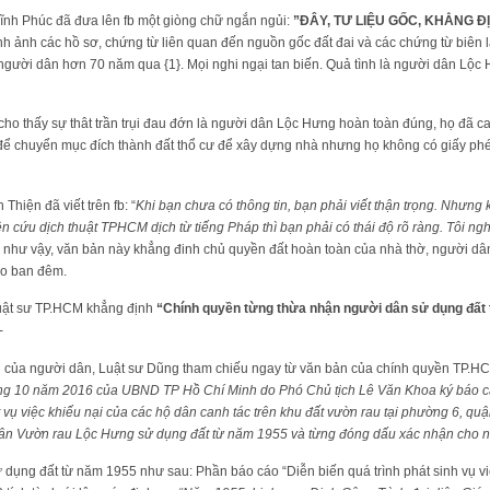
Vĩnh Phúc đã đưa lên fb một giòng chữ ngắn ngủi:
”ĐÂY, TƯ LIỆU GỐC, KHẲNG 
ình ảnh các hồ sơ, chứng từ liên quan đến nguồn gốc đất đai và các chứng từ biên 
gười dân hơn 70 năm qua {1}. Mọi nghi ngại tan biến. Quả tình là người dân Lộc 
o thấy sự thât trần trụi đau đớn là người dân Lộc Hưng hoàn toàn đúng, họ đã ca
 để chuyển mục đích thành đất thổ cư để xây dựng nhà nhưng họ không có giấy phé
hiện đã viết trên fb: “
Khi bạn chưa có thông tin, bạn phải viết thận trọng. Nhưng
n cứu dịch thuật TPHCM dịch từ tiếng Pháp thì bạn phải có thái độ rõ ràng. Tôi ng
g như vậy, văn bản này khẳng đinh chủ quyền đất hoàn toàn của nhà thờ, người dâ
vào ban đêm.
uật sư TP.HCM khẳng định
“Chính quyền từng thừa nhận người dân sử dụng đất
-
n của người dân, Luật sư Dũng tham chiếu ngay từ văn bản của chính quyền TP.H
10 năm 2016 của UBND TP Hồ Chí Minh do Phó Chủ tịch Lê Văn Khoa ký báo cáo
t vụ việc khiếu nại của các hộ dân canh tác trên khu đất vườn rau tại phường 6, quậ
ân Vườn rau Lộc Hưng sử dụng đất từ năm 1955 và từng đóng dấu xác nhận cho n
 dụng đất từ năm 1955 như sau: Phần báo cáo “Diễn biến quá trình phát sinh vụ v