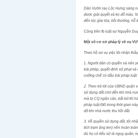
Dân Vườn rau Lộc Hưng sáng nay
được giải quyết và ko đổ máu. N
đến lúc gỉai tỏa, bồi thường, hỗ 
Cũng trên fb luật sư Nguyễn Duy
Một số cơ sở pháp lý về vụ
Theo hồ sơ vụ việc tôi nhận thấy
1.
Người dân có quyền và nên yê
trái phép, quyết định xử phạt và
cưỡng chế có dấu trái pháp luật
2. Theo trả lời của UBND quận v
sử dụng đất chờ đến khi nhà nướ
mà bị CQ ngăn cản, bắt bớ thì hà
pháp luật ĐĐ trong thời gian nà
dỡ khi nhà nước thu hồi đất.
3. Về quyền sử dụng đất, tôi nhậ
tích trạm ăng ten) nên hoàn to
dù họ có tiểu sử là nguỵ quân, 