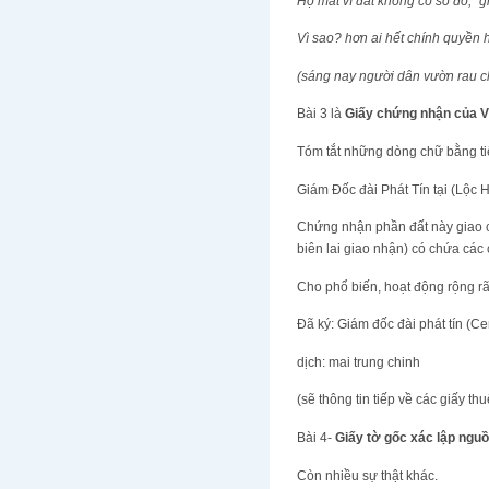
Họ mất vì đất không có sổ đỏ, "
Vì sao? hơn ai hết chính quyền 
(sáng nay người dân vườn rau c
Bài 3 là
Giấy chứng nhận của 
Tóm tắt những dòng chữ bằng t
Giám Đốc đài Phát Tín tại (Lộc 
Chứng nhận phần đất này giao ch
biên lai giao nhận) có chứa các 
Cho phổ biến, hoạt động rộng rã
Đã ký: Giám đốc đài phát tín (Ce
dịch: mai trung chinh
(sẽ thông tin tiếp về các giấy th
Bài 4-
Giấy tờ gốc xác lập ngu
Còn nhiều sự thật khác.