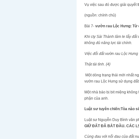
Vụ việc sau đó được giải quyết th
(nguồn: chính chủ)
Bài 7-
vườn rau Lộc Hưng: Từ d
Khi cty Sài Thành lăm le lấy đất
không đủ năng lực tài chính.
Việc đổi đất vườn rau Lộc Hưng s
Thật tài tình.
{4}
Một dòng trạng thái mới nhất n
vườn rau Lộc Hưng sử dụng đất
Một nhà báo bị bit miệng không t
phận của anh.
Luật sư tuyên chiến:Tòa nào sẽ
Luật sư Nguyễn Duy Bình văn ph
GIỮ ĐẤT ĐÃ BẮT ĐẦU. CÁC L
Cùng đau với nổi đau của đất nư