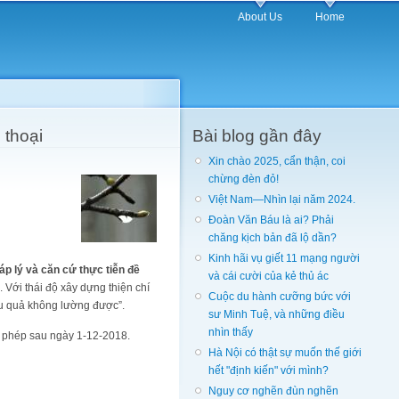
About Us
Home
 thoại
Bài blog gần đây
Xin chào 2025, cẩn thận, coi
chừng đèn đỏ!
Việt Nam—Nhìn lại năm 2024.
Đoàn Văn Báu là ai? Phải
chăng kịch bản đã lộ dần?
Kinh hãi vụ giết 11 mạng người
p lý và căn cứ thực tiễn đề
và cái cười của kẻ thủ ác
. Với thái độ xây dựng thiện chí
Cuộc du hành cưỡng bức với
ậu quả không lường được”.
sư Minh Tuệ, và những điều
nhìn thấy
i phép sau ngày 1-12-2018.
Hà Nội có thật sự muốn thế giới
hết "định kiến" với mình?
Nguy cơ nghẽn đùn nghẽn