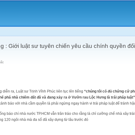
Skip to
main
content
: Giới luật sư tuyên chiến yêu cầu chính quyền đối
Bấc
diễn ra, Luật sư Trịnh Vĩnh Phúc liên tục lên tiếng
“chúng tôi có đủ chứng cứ phá
hế phá nhà chiếm đất đã và đang xảy ra ở Vườn rau Lộc Hưng là trái pháp luật”
cảnh báo với nhà cầm quyền là phải ngừng ngay hành vi trái pháp luật để tránh h
g báo chí nhà nước TP.HCM vẫn trân tráo cho rằng là chỉ cưỡng chế nhà xây trá
ắng 120 ngôi nhà mà đa số đã xây dựng từ lâu trước đó