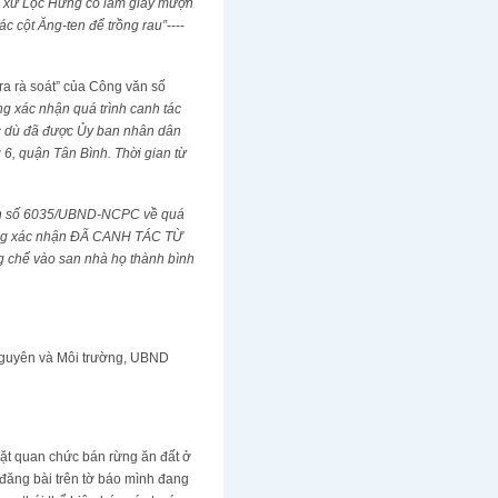
o xứ Lộc Hưng có làm giấy mượn
c cột Ăng-ten để trồng rau”
----
ra rà soát” của Công văn số
g xác nhận quá trình canh tác
ặc dù đã được Ủy ban nhân dân
6, quận Tân Bình. Thời gian từ
 văn số 6035/UBND-NCPC về quá
ờng xác nhận ĐÃ CANH TÁC TỪ
g chế vào san nhà họ thành bình
nguyên và Môi trường, UBND
ặt quan chức bán rừng ăn đất ở
đăng bài trên tờ báo mình đang