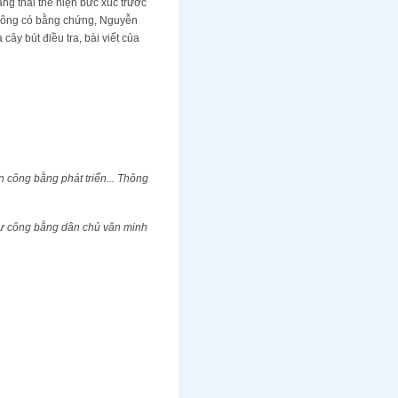
ạng thái thể hiện bức xúc trước
không có bằng chứng, Nguyễn
y bút điều tra, bài viết của
 công bằng phát triển... Thông
sự công bằng dân chủ văn minh