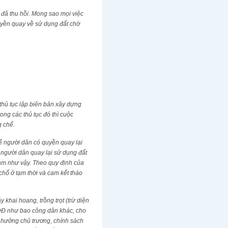
đã thu hồi. Mong sao mọi việc
quyền quay về sử dụng đất chờ
hủ tục lập biên bản xây dựng
ong các thủ tục đó thì cuộc
g chế.
ế người dân có quyền quay lại
 người dân quay lại sử dụng đất
 làm như vậy. Theo quy định của
chổ ở tạm thời và cam kết tháo
 khai hoang, trồng trọt (trừ diện
SDĐ như bao công dân khác, cho
 hưởng chủ trương, chính sách