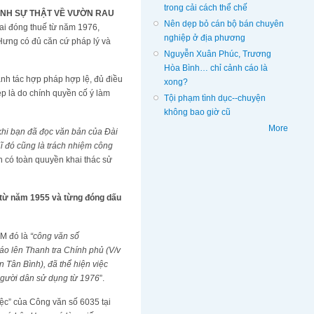
trong cải cách thể chế
ĐỊNH SỰ THẬT VỀ VƯỜN RAU
Nên dẹp bỏ cán bộ bán chuyên
lai đóng thuế từ năm 1976,
nghiệp ở địa phương
Hưng có đủ căn cứ pháp lý và
Nguyễn Xuân Phúc, Trương
Hòa Bình… chỉ cảnh cáo là
nh tác hợp pháp hợp lệ, đủ điều
xong?
p là do chính quyền cố ý làm
Tội phạm tình dục--chuyện
không bao giờ cũ
More
 khi bạn đã đọc văn bản của Đài
hĩ đó cũng là trách nhiệm công
n có toàn quuyền khai thác sử
 từ năm 1955 và từng đóng dấu
CM đó là
“công văn số
 lên Thanh tra Chính phủ (V/v
n Tân Bình), đã thể hiện việc
gười dân sử dụng từ 1976
”.
iệc” của Công văn số 6035 tại