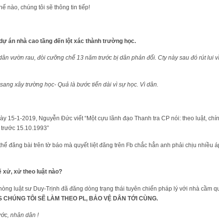
ế nào, chúng tôi sẽ thông tin tiếp!
ự án nhà cao tầng đến lột xác thành trường học.
 dân vườn rau, đòi cưỡng chế 13 năm trước bị dân phản đối. Cty này sau đó rút lui vì
ang xây trường học- Quả là bước tiến dài vì sự học. Vì dân.
gày 15-1-2019, Nguyễn Đức viết “Một cựu lãnh đạo Thanh tra CP nói: theo luật, ch
 trước 15.10.1993”
hể đăng bài trên tờ báo mà quyết liệt đăng trên Fb chắc hẳn anh phải chịu nhiều áp
 xử, xử theo luật nào?
òng luật sư Duy-Trịnh đã đăng dòng trạng thái tuyên chiến pháp lý với nhà cầm 
S CHÚNG TÔI SẼ LÀM THEO PL, BẢO VỆ DÂN TỚI CÙNG.
ớc, nhân dân !