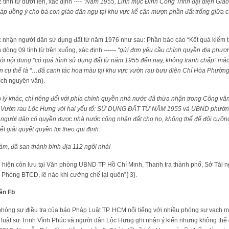
tính từ dưới lên, xác định ---
- “Năm 1955, Linh mục Đinh Công Trình đại diện Giá
háp đồng ý cho bà con giáo dân ngụ tại khu vực kế cận mượn phần đất trống giữa cá
c nhận người dân sử dụng đất từ năm 1976 như sau: Phần báo cáo “Kết quả kiểm t
 dòng 09 tính từ trên xuống, xác định ------
“gửi đơn yêu cầu chính quyền địa phươn
với nội dung “có quá trình sử dụng đất từ năm 1955 đến nay, không tranh chấp” m
 cụ thể là “…đã canh tác hoa màu tại khu vực vườn rau bưu điện Chí Hòa Phường 
(trích nguyên văn).
lý khác, chỉ riêng đối với phía chính quyền nhà nước đã thừa nhận trong Công
dân Vườn rau Lộc Hưng với hai yếu tố: SỬ DỤNG ĐẤT TỪ NĂM 1955 và UBND phư
người dân có quyền được nhà nước công nhận đất cho họ, không thể để đội cưỡn
t giải quyết quyền lợi theo qui định.
àm, đã san thành bình địa 112 ngôi nhà!
ện còn lưu tại Văn phòng UBND TP Hồ Chí Minh, Thanh tra thành phố, Sở Tài 
hòng BTCD, lẽ nào khi cưỡng chế lại quên”{ 3}.
ên Fb
hóng sự điều tra của báo Pháp Luật TP. HCM nổi tiếng với nhiều phóng sự vạch m
luật sư Trịnh Vĩnh Phúc và người dân Lộc Hưng ghi nhận ý kiến nhưng không thể 