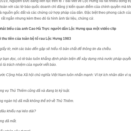
019, Nguyễn Đức đăng liên tục trên fb 7 bài viết về Lộc Hưng và rất nhiều dòng tr
n toàn với các tờ báo quốc doanh chỉ đăng ý kiến quan điểm của chính quyền mà 
 nguồn gốc đất và các chứng cứ hợp pháp của dân. Đặc biệt theo phong cách của câ
ất ngắn nhưng kèm theo đó là hình ảnh tài liệu, chứng cứ.
phát biểu của anh Cao Hà Trực
người dân Lộc Hưng
qua một vidéo clip
ai thu tiền của toàn bộ tổ rau Lộc Hưng 1983
ấy tờ, mời các báo đến gặp sẽ hiểu rõ bản chất để thông tin đa chiều.
sự bạn đọc, có tờ báo luôn khẳng định phản biện để xây dựng nhà nước pháp quyền
ó là trách nhiệm của người viết báo.
ớc Cộng Hòa Xã hội chủ nghĩa Việt Nam luôn nhấn mạnh: Vì lợi ích nhân dân vì 
ong vụ Thủ Thiêm cũng đã và đang bị kỷ luật.
g ngàn hộ đã mất không thể trở về Thủ Thiêm.
đâu khiếu nại kéo dài?
ưng đã mất.