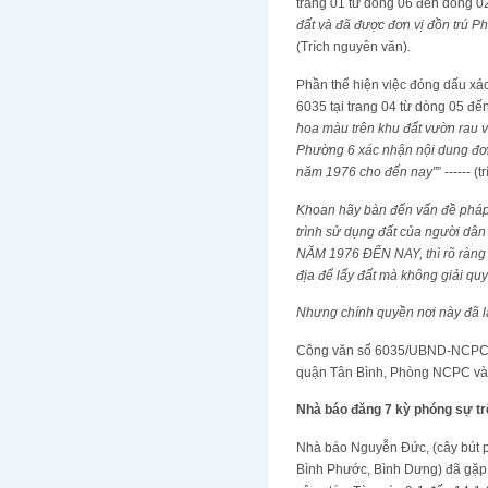
trang 01 từ dòng 06 đến dòng 02 
đất và đã được đơn vị đồn trú P
(Trích nguyên văn).
Phần thể hiện việc đóng dấu xá
6035 tại trang 04 từ dòng 05 đến
hoa màu trên khu đất vườn rau 
Phường 6 xác nhận nội dung đơn
năm 1976 cho đến nay”
” ------ 
Khoan hãy bàn đến vấn đề pháp 
trình sử dụng đất của người 
NĂM 1976 ĐẾN NAY, thì rõ ràng 
địa để lấy đất mà không giải quyế
Nhưng chính quyền nơi này đã l
Công văn số 6035/UBND-NCPC hi
quận Tân Bình, Phòng NCPC và P
Nhà báo đăng 7 kỳ phóng sự tr
Nhà báo Nguyễn Đức, (cây bút p
Bình Phước, Bình Dưng) đã gặp 