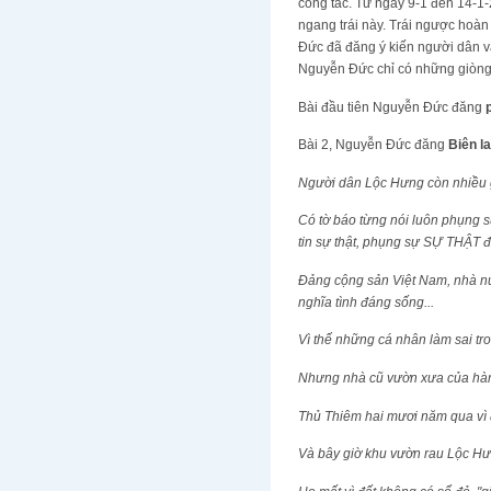
công tác. Từ ngày 9-1 đến 14-1-2
ngang trái này. Trái ngược hoà
Đức đã đăng ý kiến người dân và
Nguyễn Đức chỉ có những giòng r
Bài đầu tiên Nguyễn Đức đăng
Bài 2, Nguyễn Đức đăng
Biên l
Người dân Lộc Hưng còn nhiều gi
Có tờ báo từng nói luôn phụng 
tin sự thật, phụng sự SỰ THẬT đ
Đảng cộng sản Việt Nam, nhà nư
nghĩa tình đáng sống...
Vì thế những cá nhân làm sai tr
Nhưng nhà cũ vườn xưa của hàn
Thủ Thiêm hai mươi năm qua vì 
Và bây giờ khu vườn rau Lộc H