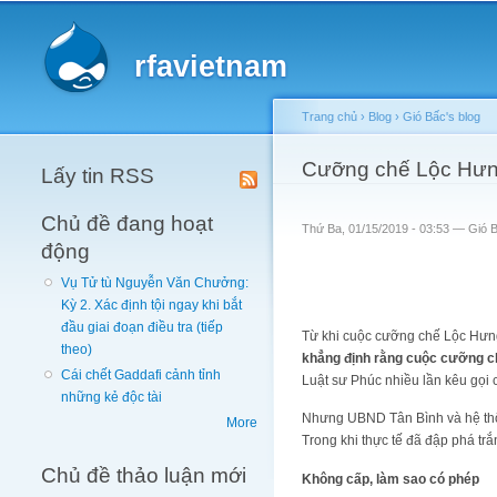
Main menu
rfavietnam
Trang chủ
›
Blog
›
Gió Bấc's blog
You are here
Cưỡng chế Lộc Hưng 
Lấy tin RSS
Chủ đề đang hoạt
Thứ Ba, 01/15/2019 - 03:53 —
Gió 
động
Vụ Tử tù Nguyễn Văn Chưởng:
Kỳ 2. Xác định tội ngay khi bắt
đầu giai đoạn điều tra (tiếp
Từ khi cuộc cưỡng chế Lộc Hưng 
theo)
khẳng định rằng cuộc cư
ỡ
ng c
Cái chết Gaddafi cảnh tỉnh
Luật sư Phúc nhiều lần kêu gọi 
những kẻ độc tài
Nhưng UBND Tân Bình và hệ thốn
More
Trong khi thực tế đã đập phá tr
Chủ đề thảo luận mới
Không cấp, làm sao có phép