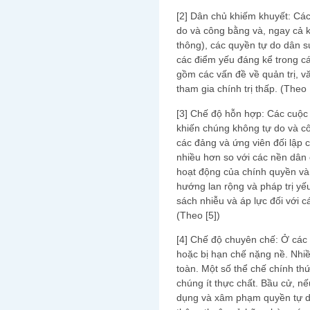
[2] Dân chủ khiếm khuyết: Các
do và công bằng và, ngay cả 
thông), các quyền tự do dân s
các điểm yếu đáng kể trong c
gồm các vấn đề về quản trị, v
tham gia chính trị thấp. (Theo 
[3] Chế độ hỗn hợp: Các cuộc
khiến chúng không tự do và cô
các đảng và ứng viên đối lập 
nhiều hơn so với các nền dân 
hoạt động của chính quyền và
hướng lan rộng và pháp trị yế
sách nhiễu và áp lực đối với 
(Theo [5])
[4] Chế độ chuyên chế: Ở các 
hoặc bị hạn chế nặng nề. Nhiề
toàn. Một số thể chế chính th
chúng ít thực chất. Bầu cử, n
dụng và xâm phạm quyền tự do