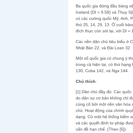
Ba quốc gia đứng đầu bảng xếp
Iceland (DI = 9.58) và Thụy Sỹ 
có các cường quốc Mỹ, Anh, P
thứ 25, 14, 29, 13. Ở cuối bả
đích thực còn sót lại, với DI = 
Các nền dân chủ tiêu biểu ở C
Nhật Bản 22, và Đài Loan 32.
Một số quốc gia có chung ý th
trong cả hiện tại, có thứ hạ
130, Cuba 142, và Nga 144.
Chú thích
:
[1] Dân chủ đầy đủ: Các quốc 
do dân sự cơ bản không chỉ đ
củng cố bởi một nền văn hóa ch
chủ. Hoạt động của chính quyề
dạng. Có một hệ thống kiểm s
và các quyết định tư pháp đượ
vấn đề hạn chế. (Theo [5])