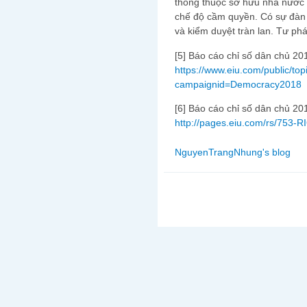
thông thuộc sở hữu nhà nước h
chế độ cầm quyền. Có sự đàn 
và kiểm duyệt tràn lan. Tư phá
[5] Báo cáo chỉ số dân chủ 20
https://www.eiu.com/public/top
campaignid=Democracy2018
[6] Báo cáo chỉ số dân chủ 20
http://pages.eiu.com/rs/753
NguyenTrangNhung's blog