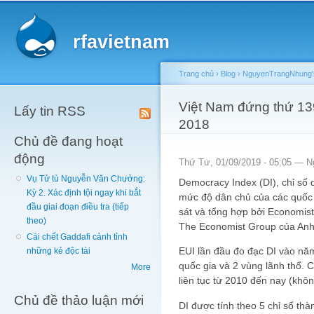
Main menu
Sk
ma
rfavietnam
co
Trang chủ
›
Blog
›
NguyenTrangNhung's
You are here
Việt Nam đứng thứ 13
Lấy tin RSS
2018
Chủ đề đang hoạt
động
Thứ Tư, 01/09/2019 - 05:05 —
N
Vụ Tử tù Nguyễn Văn Chưởng:
Democracy Index (DI), chỉ số 
Kỳ 2. Xác định tội ngay khi bắt
mức độ dân chủ của các quốc g
đầu giai đoạn điều tra (tiếp
sát và tổng hợp bởi Economist 
theo)
The Economist Group của Anh
Cái chết Gaddafi cảnh tỉnh
EUI lần đầu đo đạc DI vào năm
những kẻ độc tài
quốc gia và 2 vùng lãnh thổ. 
More
liên tục từ 2010 đến nay (khô
Chủ đề thảo luận mới
DI được tính theo 5 chỉ số thà