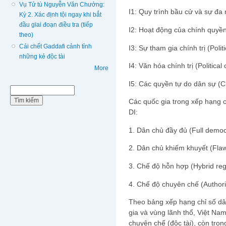
Vụ Tử tù Nguyễn Văn Chưởng:
I1: Quy trình bầu cử và sự đa 
Kỳ 2. Xác định tội ngay khi bắt
đầu giai đoạn điều tra (tiếp
I2: Hoạt động của chính quyền
theo)
Cái chết Gaddafi cảnh tỉnh
I3: Sự tham gia chính trị (Politi
những kẻ độc tài
I4: Văn hóa chính trị (Political 
More
I5: Các quyền tự do dân sự (Civ
Biểu mẫu tìm kiếm
Tìm kiếm
Các quốc gia trong xếp hạng 
DI:
1. Dân chủ đầy đủ (Full democr
2. Dân chủ khiếm khuyết (Flaw
3. Chế độ hỗn hợp (Hybrid regi
4. Chế độ chuyên chế (Authorit
Theo bảng xếp hạng chỉ số dâ
gia và vùng lãnh thổ, Việt Nam
chuyên chế (độc tài), còn tr