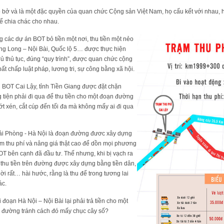
ở và là một đặc quyền của quan chức Cộng sản Việt Nam, họ cấu kết với nhau, h
để chia chác cho nhau.
g các dự án BOT bỏ tiền một nơi, thu tiền một nẻo
ng Long – Nội Bài, Quốc lộ 5… được thực hiện
ủ thủ tục, đúng “quy trình”, được quan chức cộng
ất chấp luật pháp, lương tri, sự công bằng xã hội.
i BOT Cai Lậy, tỉnh Tiền Giang được đặt chặn
tiện phải đi qua để thu tiền cho một đoạn đường
ớt xén, cắt cúp đến tối đa mà không mấy ai đi qua
 Hải Phòng - Hà Nội là đoạn đường đươc xây dựng
ạm thu phí và nâng giá thật cao để dồn mọi phương
T bên cạnh đã đầu tư. Thế nhưng, khi bị vạch ra
i thu tiền trên đường được xây dựng bằng tiền dân,
lời rất… hài hước, rằng là thu để trong tương lai
ác.
đoạn Hà Nội – Nội Bài lại phải trả tiền cho một
 đường tránh cách đó mấy chục cây số?