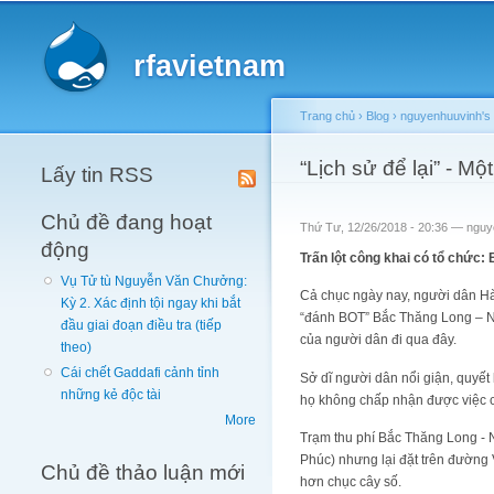
Main menu
rfavietnam
Trang chủ
›
Blog
›
nguyenhuuvinh's 
You are here
“Lịch sử để lại” - Mộ
Lấy tin RSS
Chủ đề đang hoạt
Thứ Tư, 12/26/2018 - 20:36 —
nguy
động
Trấn lột công khai có tổ chức:
Vụ Tử tù Nguyễn Văn Chưởng:
Cả chục ngày nay, người dân Hà 
Kỳ 2. Xác định tội ngay khi bắt
“đánh BOT” Bắc Thăng Long – Nội
đầu giai đoạn điều tra (tiếp
của người dân đi qua đây.
theo)
Cái chết Gaddafi cảnh tỉnh
Sở dĩ người dân nổi giận, quyết
những kẻ độc tài
họ không chấp nhận được việc c
More
Trạm thu phí Bắc Thăng Long - N
Phúc) nhưng lại đặt trên đường 
Chủ đề thảo luận mới
hơn chục cây số.