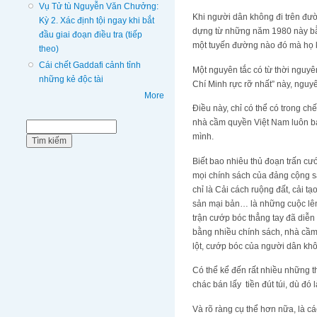
Vụ Tử tù Nguyễn Văn Chưởng:
Khi người dân không đi trên đườ
Kỳ 2. Xác định tội ngay khi bắt
dựng từ những năm 1980 này bằn
đầu giai đoạn điều tra (tiếp
một tuyến đường nào đó mà họ 
theo)
Cái chết Gaddafi cảnh tỉnh
Một nguyên tắc có từ thời nguyên
những kẻ độc tài
Chí Minh rực rỡ nhất” này, nguyê
More
Điều này, chỉ có thể có trong 
nhà cầm quyền Việt Nam luôn bá
Biểu mẫu tìm kiếm
Tìm kiếm
mình.
Biết bao nhiêu thủ đoạn trấn c
mọi chính sách của đảng cộng s
chỉ là Cải cách ruộng đất, cải t
sản mại bản… là những cuộc lên
trận cướp bóc thẳng tay đã diễn
bằng nhiều chính sách, nhà cầm
lột, cướp bóc của người dân khô
Có thể kể đến rất nhiều những 
chác bán lấy tiền đút túi, dù đó
Và rõ ràng cụ thể hơn nữa, là 