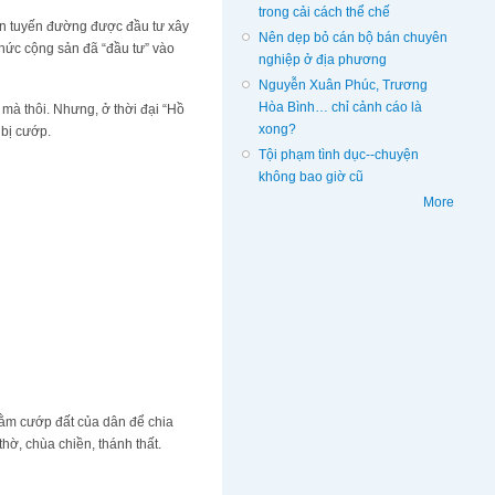
trong cải cách thể chế
rên tuyến đường được đầu tư xây
Nên dẹp bỏ cán bộ bán chuyên
hức cộng sản đã “đầu tư” vào
nghiệp ở địa phương
Nguyễn Xuân Phúc, Trương
Hòa Bình… chỉ cảnh cáo là
n mà thôi. Nhưng, ở thời đại “Hồ
xong?
 bị cướp.
Tội phạm tình dục--chuyện
không bao giờ cũ
More
hằm cướp đất của dân để chia
hờ, chùa chiền, thánh thất.