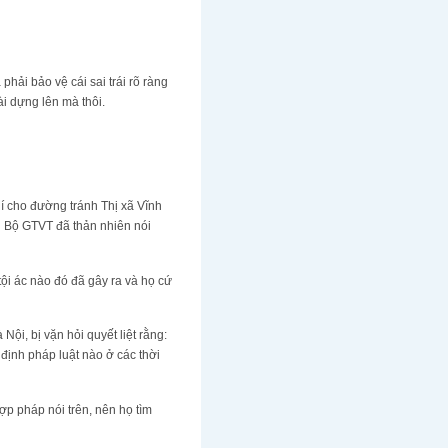
hải bảo vệ cái sai trái rõ ràng
i dựng lên mà thôi.
í cho đường tránh Thị xã Vĩnh
g Bộ GTVT đã thản nhiên nói
ội ác nào đó đã gây ra và họ cứ
i, bị vặn hỏi quyết liệt rằng:
định pháp luật nào ở các thời
hợp pháp nói trên, nên họ tìm