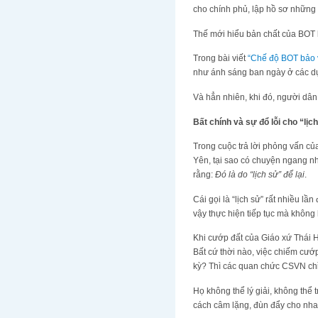
cho chính phủ, lập hồ sơ những 
Thế mới hiểu bản chất của BOT là
Trong bài viết
“Chế độ BOT bảo 
như ánh sáng ban ngày ở các dự
Và hẳn nhiên, khi đó, người dân
Bất chính và sự đổ lỗi cho “lịc
Trong cuộc trả lời phỏng vấn củ
Yên, tại sao có chuyện ngang n
rằng:
Đó là do “lịch sử” để lại
.
Cái gọi là “lịch sử” rất nhiều 
vậy thực hiện tiếp tục mà không
Khi cướp đất của Giáo xứ Thái 
Bất cứ thời nào, việc chiếm cư
kỳ? Thì các quan chức CSVN ch
Họ không thể lý giải, không thể 
cách câm lặng, đùn đẩy cho nhau…