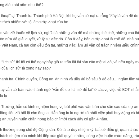
hững điều oái oăm như thế?
 thoại” tại Thanh tra Thành phố Hà Nội, khi họ vẫn cứ nại ra rằng “đây là vấn đề do
 trách nhiệm với tội ác cướp đoạt của họ.
đến vấn đề thuộc về lịch sử, nghĩa là những vấn đề mà những thể chế, những chủ t
còn nữa để giải quyết, xử lý sự việc đó. Còn ở đây, bên cướp đoạt là chế độ, nhà 
 Việt Nam, cả hai còn đều tồn tại, những việc làm đó vẫn có trách nhiệm điều chỉn
“lịch sử” thì tôi có thể ngay bây giờ ra trấn lột tài sản của một ai đó, và nếu ngày ma
đề của lịch sử” là xong hay sao?
hanh tra, Chính quyền, Công an, An ninh và đầy đủ bộ sậu ở đó đều… ngậm tăm và
y vẫn cứ bám vào thành ngữ “vấn đề do lịch sử để lại” ở các vụ việc về BOT, nh
là lạ.
rường, hẳn có kinh nghiệm trong vụ bút phê vào văn bản cho sân sau của dự án 
u đồng tiền đã hối lộ cho ông ta. Hẳn ông ta là người rõ nhất việc phải huy động 
g an, tuyên huấn chặn họng báo chí mới cách đây có gần 4 năm.
h thường trong chế độ Cộng sản. Đó là tư duy nhiệm kỳ, bất cứ điều gì, quan chức n
 trách nhiệm của mình khi tiếp xúc giải quyết những công việc thuộc chức năng, trá