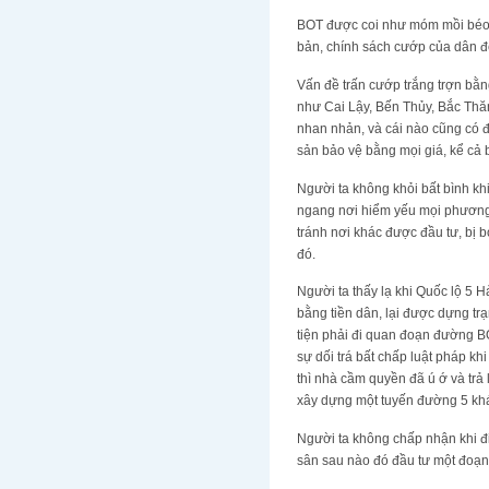
BOT được coi như móm mồi béo b
bản, chính sách cướp của dân 
Vấn đề trấn cướp trắng trợn bằn
như Cai Lậy, Bến Thủy, Bắc Thă
nhan nhản, và cái nào cũng có đ
sản bảo vệ bằng mọi giá, kể cả b
Người ta không khỏi bất bình kh
ngang nơi hiểm yếu mọi phương 
tránh nơi khác được đầu tư, bị b
đó.
Người ta thấy lạ khi Quốc lộ 5
bằng tiền dân, lại được dựng tr
tiện phải đi quan đoạn đường BO
sự dối trá bất chấp luật pháp kh
thì nhà cầm quyền đã ú ớ và trả 
xây dựng một tuyến đường 5 kh
Người ta không chấp nhận khi đi 
sân sau nào đó đầu tư một đoạn