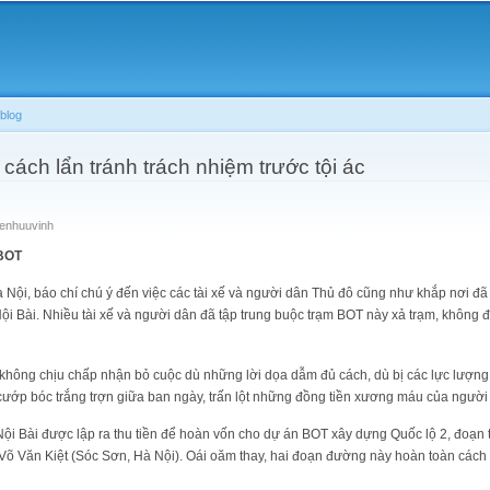
Skip to
main
content
blog
t cách lẩn tránh trách nhiệm trước tội ác
enhuuvinh
 BOT
Nội, báo chí chú ý đến việc các tài xế và người dân Thủ đô cũng như khắp nơi đã
 Bài. Nhiều tài xế và người dân đã tập trung buộc trạm BOT này xả trạm, không đ
 không chịu chấp nhận bỏ cuộc dù những lời dọa dẫm đủ cách, dù bị các lực lượng
ướp bóc trắng trợn giữa ban ngày, trấn lột những đồng tiền xương máu của ngườ
ội Bài được lập ra thu tiền để hoàn vốn cho dự án BOT xây dựng Quốc lộ 2, đoạn 
Võ Văn Kiệt (Sóc Sơn, Hà Nội). Oái oăm thay, hai đoạn đường này hoàn toàn cách 