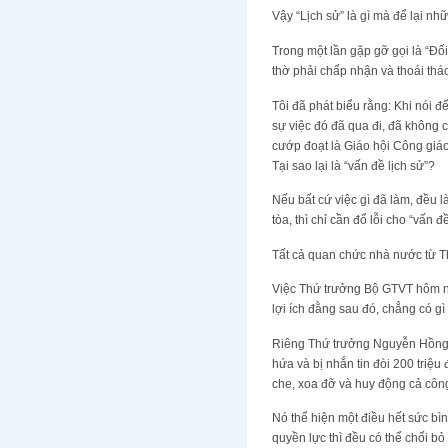
Vậy “Lịch sử” là gì mà để lại n
Trong một lần gặp gỡ gọi là “Đối
thờ phải chấp nhận và thoái thác
Tôi đã phát biểu rằng: Khi nói 
sự việc đó đã qua đi, đã không 
cướp đoạt là Giáo hội Công giáo
Tại sao lại là “vấn đề lịch sử”?
Nếu bất cứ việc gì đã làm, đều là 
tòa, thì chỉ cần đổ lỗi cho “vấn 
Tất cả quan chức nhà nước từ T
Việc Thứ trưởng Bộ GTVT hôm na
lợi ích đằng sau đó, chẳng có gì 
Riêng Thứ trưởng Nguyễn Hồng T
hứa và bị nhắn tin đòi 200 triệ
che, xoa đỡ và huy động cả côn
Nó thể hiện một điều hết sức bìn
quyền lực thì đều có thể chối bỏ