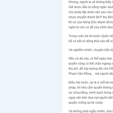
Nhưng, người ta sẽ không thấy 
Giẽ được đầu tư bằng ngân sách,
cho phép tập đoàn sân sau của b
nhựa chuyển thành BOT thu tiền
thì vợ của Nông Đức Mạnh đã bá
ngàn tỷ cứu cơ đồ của mình đang 
Trong cuộc trả lời trước Quốc H
hề có bất cứ động thái nào để s
Và nghiễm nhiên, chuyện trấn l
Nếu cứ đà này, có thể ngày mai, 
quyền cũng có thể chặn ngang đ
thu phí, để xây tượng đài cho 
Phạm Văn Đồng… mà người dân
Điều hài hước, lại là ở chỗ khi 
pháp, thì nhà cầm quyền không 
sự công bằng, minh bạch trong x
ngay văn bản dọa nạt người dân 
quyền chống lại kẻ cướp.
Và không phải ngẫu nhiên, nhà t