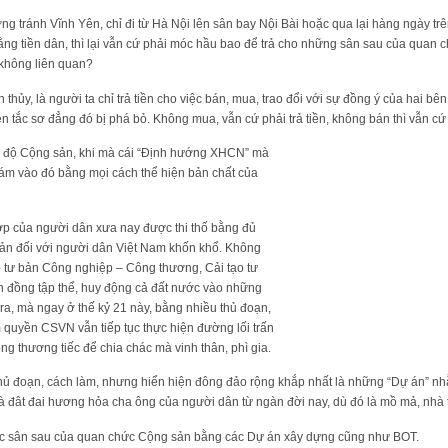
ng tránh Vĩnh Yên, chỉ đi từ Hà Nội lên sân bay Nội Bài hoặc qua lại hàng ngày t
g tiền dân, thì lại vẫn cứ phải móc hầu bao để trả cho những sân sau của quan c
không liên quan?
 thủy, là người ta chỉ trả tiền cho việc bán, mua, trao đổi với sự đồng ý của hai bê
n tắc sơ đẳng đó bị phá bỏ. Không mua, vẫn cứ phải trả tiền, không bán thì vẫn cứ
chế độ Cộng sản, khi mà cái “Định hướng XHCN” mà
m vào đó bằng mọi cách thể hiện bản chất của
ướp của người dân xưa nay được thi thố bằng đủ
ản đối với người dân Việt Nam khốn khổ. Không
ạo tư bản Công nghiệp – Công thương, Cải tạo tư
 đồng tập thể, huy động cả đất nước vào những
 ra, mà ngay ở thế kỷ 21 này, bằng nhiều thủ đoạn,
 quyền CSVN vẫn tiếp tục thực hiện đường lối trấn
ng thương tiếc để chia chác mà vinh thân, phì gia.
thủ đoạn, cách làm, nhưng hiển hiện đông đảo rộng khắp nhất là những “Dự án” n
 là đât đai hương hỏa cha ông của người dân từ ngàn đời nay, dù đó là mồ mả, nhà t
các sân sau của quan chức Cộng sản bằng các Dự án xây dựng cũng như BOT.