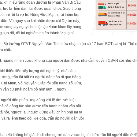
lạ, khi hiểu rằng đoạn đường từ Pháp Vân đi Cầu
 tức là tiền dân, lại được quan chức Giao thông
ồ nhí rồi là vợ trẻ Nông Đức Mạnh, rải thêm lớp
 dân. Và ngay sau khi nhận được cái Dự án này,
n sang tay ngay cho một tập đoàn khác lấy hàng
sụp đổ, rồi lại nghiễm nhiên thành “đại gia”.
ội, Bộ trưởng GTVT Nguyễn Văn Thể thừa nhận hiện có 17 trạm BOT sai vị trí. Thế
ửa chữa.
ột, ngang nhiên cướp không của người dân được nhà cầm quyền CSVN coi như chu
khi thiếu tiền xây tượng đài nghìn tỷ, nhà cầm
ường, trấn lột bất cứ người dân nào đi qua bằng
Hồ Chí Minh, Võ Nguyên Giáp rồi đến hạng Tố Hữu,
 vẫn cứ phải ngậm bồ hòn làm… ngọt?
bị người dân phản ứng đúng với lẽ đời, với luật
hề có động tác nào được tiến hành nhằm vãn hồi
ã hội, ngược lại, người đứng đầu chính phủ lại ra
và ra lệnh theo dõi, đe dọa, trấn áp người dân đòi
hầu đã không hề giải thích cho người dân vì sao họ tổ chức trấn lột người dân ở đ