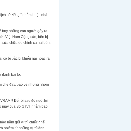
 lịch sử để lại” nhằm buộc nhà
hể hay những con người gây ra
nước Việt Nam Cộng sản, bên bị
h, sửa chữa do chính cả hai bên.
i có bị bắt, bị khiếu nại hoặc ra
 đánh bài lờ.
ằm che đậy, bảo vệ những nhóm
VRAMP. Để rồi sau đó nuốt lời
cả bộ máy của Bộ GTVT nhằm bao
ào nắm giữ vị trí, chiếc ghế
ch nhiệm từ những vị trí lãnh