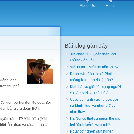
About Us
Home
Bài blog gần đây
Xin chào 2025, cẩn thận, coi
chừng đèn đỏ!
Việt Nam—Nhìn lại năm 2024.
Đoàn Văn Báu là ai? Phải
chăng kịch bản đã lộ dần?
 đồng loạt
ược thu phí
Kinh hãi vụ giết 11 mạng người
và cái cười của kẻ thủ ác
Cuộc du hành cưỡng bức với
 đỏ kiêm xã hội đen đe dọa. Bởi
sư Minh Tuệ, và những điều
i dân bằng thủ đoạn BOT.
nhìn thấy
Hà Nội có thật sự muốn thế giới
tuyến tránh TP Vĩnh Yên (Vĩnh
hết "định kiến" với mình?
biệt lẫn nhau và cách nhau cả
Nguy cơ nghẽn đùn nghẽn