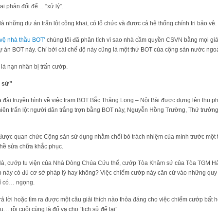
ai phản đối để… “xử lý”.
 những dự án trấn lột công khai, có tổ chức và được cả hệ thống chính trị bảo vệ.
vệ nhà thầu BOT’
chúng tôi đã phân tích vì sao nhà cầm quyền CSVN bằng mọi giá p
 án BOT này. Chỉ bởi cái chế độ này cũng là một thứ BOT của cộng sản nước ngoà
 là nạn nhân bị trấn cướp.
h sử”
a đài truyền hình về việc trạm BOT Bắc Thăng Long – Nội Bài được dựng lên thu ph
hiên trấn lột người dân trắng trợn bằng BOT này, Nguyễn Hồng Trường, Thứ trưởn
lần được quan chức Cộng sản sử dụng nhằm chối bỏ trách nhiệm của mình trước một t
 hề sửa chữa khắc phục.
Hà, cướp tu viện của Nhà Dòng Chúa Cứu thế, cướp Tòa Khâm sứ của Tòa TGM Hà Nộ
ớp này có đủ cơ sở pháp lý hay không? Việc chiếm cướp này căn cứ vào những quy 
ỉ có… ngọng.
trả lời hoặc tìm ra được một câu giải thích nào thỏa đáng cho việc chiếm cướp bất 
 rồi cuối cùng là đổ vạ cho “lịch sử để lại”