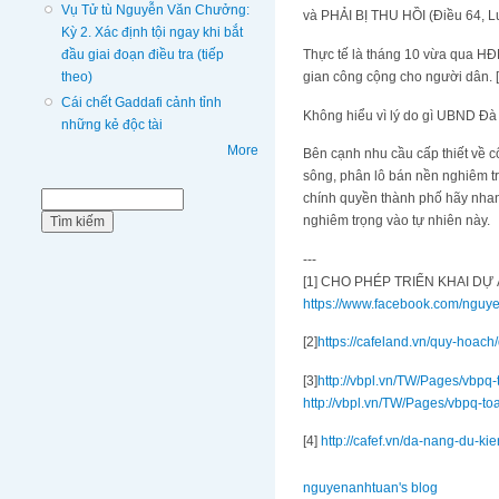
Vụ Tử tù Nguyễn Văn Chưởng:
và PHẢI BỊ THU HỒI (Điều 64, Lu
Kỳ 2. Xác định tội ngay khi bắt
đầu giai đoạn điều tra (tiếp
Thực tế là tháng 10 vừa qua H
theo)
gian công cộng cho người dân. [
Cái chết Gaddafi cảnh tỉnh
Không hiểu vì lý do gì UBND Đà
những kẻ độc tài
More
Bên cạnh nhu cầu cấp thiết về c
sông, phân lô bán nền nghiêm tr
Biểu mẫu tìm kiếm
chính quyền thành phố hãy nhan
Tìm kiếm
nghiêm trọng vào tự nhiên này.
---
[1] CHO PHÉP TRIỂN KHAI D
https://www.facebook.com/ngu
[2]
https://cafeland.vn/quy-hoac
[3]
http://vbpl.vn/TW/Pages/vb
http://vbpl.vn/TW/Pages/vbpq
[4]
http://cafef.vn/da-nang-du-ki
nguyenanhtuan's blog