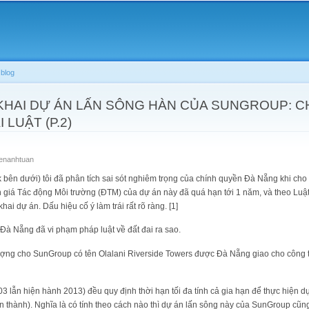
Skip to
main
content
blog
KHAI DỰ ÁN LẤN SÔNG HÀN CỦA SUNGROUP: C
 LUẬT (P.2)
enanhtuan
k bên dưới) tôi đã phân tích sai sót nghiêm trọng của chính quyền Đà Nẵng khi ch
 giá Tác động Môi trường (ĐTM) của dự án này đã quá hạn tới 1 năm, và theo Luật
khai dự án. Dấu hiệu cố ý làm trái rất rõ ràng. [1]
 Đà Nẵng đã vi phạm pháp luật về đất đai ra sao.
ợng cho SunGroup có tên Olalani Riverside Towers được Đà Nẵng giao cho công t
3 lẫn hiện hành 2013) đều quy định thời hạn tối đa tính cả gia hạn để thực hiện d
 thành). Nghĩa là có tính theo cách nào thì dự án lấn sông này của SunGroup cũng