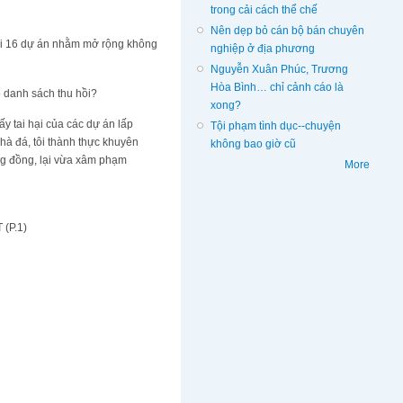
trong cải cách thể chế
Nên dẹp bỏ cán bộ bán chuyên
ồi 16 dự án nhằm mở rộng không
nghiệp ở địa phương
Nguyễn Xuân Phúc, Trương
Hòa Bình… chỉ cảnh cáo là
 danh sách thu hồi?
xong?
y tai hại của các dự án lấp
Tội phạm tình dục--chuyện
hà đá, tôi thành thực khuyên
không bao giờ cũ
ng đồng, lại vừa xâm phạm
More
(P.1)