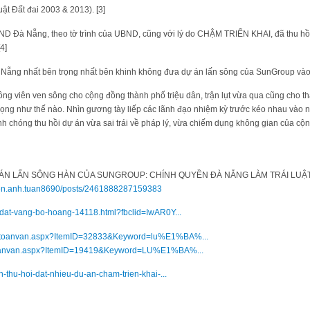
ật Đất đai 2003 & 2013). [3]
ĐND Đà Nẵng, theo tờ trình của UBND, cũng với lý do CHẬM TRIỂN KHAI, đã thu h
4]
 Nẵng nhất bên trọng nhất bên khinh không đưa dự án lấn sông của SunGroup vào
ông viên ven sông cho cộng đồng thành phố triệu dân, trận lụt vừa qua cũng cho thấ
ọng như thế nào. Nhìn gương tày liếp các lãnh đạo nhiệm kỳ trước kéo nhau vào n
h chóng thu hồi dự án vừa sai trái về pháp lý, vừa chiếm dụng không gian của cộ
Ự ÁN LẤN SÔNG HÀN CỦA SUNGROUP: CHÍNH QUYỀN ĐÀ NẴNG LÀM TRÁI LUẬT 
yen.anh.tuan8690/posts/2461888287159383
h/dat-vang-bo-hoang-14118.html?fbclid=IwAR0Y...
pq-toanvan.aspx?ItemID=32833&Keyword=lu%E1%BA%...
-toanvan.aspx?ItemID=19419&Keyword=LU%E1%BA%...
en-thu-hoi-dat-nhieu-du-an-cham-trien-khai-...