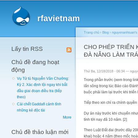
Main menu
rfavietnam
Trang chủ
›
Blog
›
nguyenanhtuan's 
You are here
CHO PHÉP TRIỂN 
Lấy tin RSS
ĐÀ NẴNG LÀM TRÁI
Chủ đề đang hoạt
động
Thứ Ba, 12/18/2018 - 06:34 —
nguy
Vụ Tử tù Nguyễn Văn Chưởng:
Trong phần trước (xem trong lin
Kỳ 2. Xác định tội ngay khi bắt
lấn sông trong lúc Báo cáo Đánh
đầu giai đoạn điều tra (tiếp
buộc phải làm lại trước khi triển 
theo)
Tiếp theo xin chỉ ra chính quyền
Cái chết Gaddafi cảnh tỉnh
những kẻ độc tài
Dự án này trước khi chuyển như
More
tính tới nay đã 10 năm. [2]
Theo Luật Đất đai (trước đây 200
Chủ đề thảo luận mới
khai) hoặc 4 năm (theo mốc hoàn