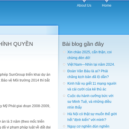
About Us
Home
HÍNH QUYỀN
Bài blog gần đây
Xin chào 2025, cẩn thận, coi
chừng đèn đỏ!
Việt Nam—Nhìn lại năm 2024.
Đoàn Văn Báu là ai? Phải
o phép SunGroup triển khai dự án
chăng kịch bản đã lộ dần?
 Bảo vệ Môi trường 2014 thì bắt
Kinh hãi vụ giết 11 mạng người
và cái cười của kẻ thủ ác
Cuộc du hành cưỡng bức với
sư Minh Tuệ, và những điều
y Mỹ Phát giai đoạn 2008-2009,
nhìn thấy
Hà Nội có thật sự muốn thế giới
hết "định kiến" với mình?
ự án là 3 năm (theo mốc triển
Nguy cơ nghẽn đùn nghẽn
 đã vi phạm pháp luật về đất đai