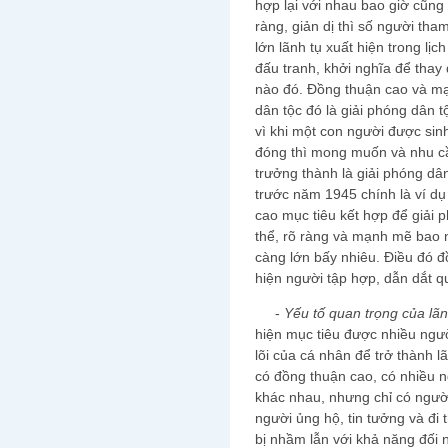
hợp lại với nhau bao giờ cũng
ràng, giản dị thì số người th
lớn lãnh tụ xuất hiện trong lị
đấu tranh, khởi nghĩa để thay 
nào đó. Đồng thuận cao và mạ
dân tộc đó là giải phóng dân t
vì khi một con người được sin
đóng thì mong muốn và nhu cầ
trưởng thành là giải phóng dâ
trước năm 1945 chính là ví dụ
cao mục tiêu kết hợp để giải 
thể, rõ ràng và mạnh mẽ bao n
càng lớn bấy nhiêu. Điều đó đồ
hiện người tập hợp, dẫn dắt q
-
Yếu tố quan trọng của lãn
hiện mục tiêu được nhiều người
lõi của cá nhân để trở thành l
có đồng thuận cao, có nhiều n
khác nhau, nhưng chỉ có ngườ
người ủng hộ, tin tưởng và đi 
bị nhầm lẫn với khả năng đối 