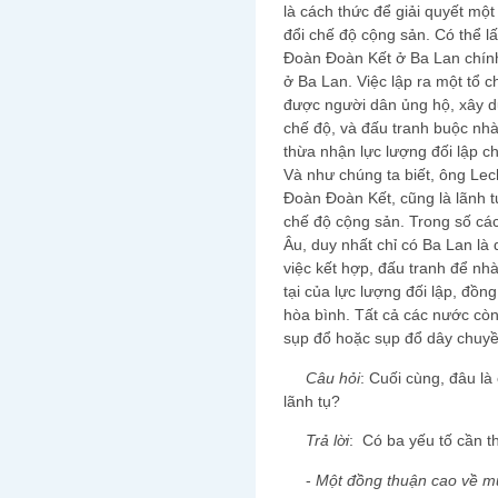
là cách thức để giải quyết một
đổi chế độ cộng sản. Có thể lấ
Đoàn Đoàn Kết ở Ba Lan chính 
ở Ba Lan. Việc lập ra một tổ 
được người dân ủng hộ, xây dự
chế độ, và đấu tranh buộc nh
thừa nhận lực lượng đối lập ch
Và như chúng ta biết, ông Lec
Đoàn Đoàn Kết, cũng là lãnh t
chế độ cộng sản. Trong số cá
Âu, duy nhất chỉ có Ba Lan là
việc kết hợp, đấu tranh để n
tại của lực lượng đối lập, đồn
hòa bình. Tất cả các nước còn 
sụp đổ hoặc sụp đổ dây chuy
Câu hỏi
: Cuối cùng, đâu là 
lãnh tụ?
Trả lời
: Có ba yếu tố cần th
-
Một đồng thuận cao về mụ