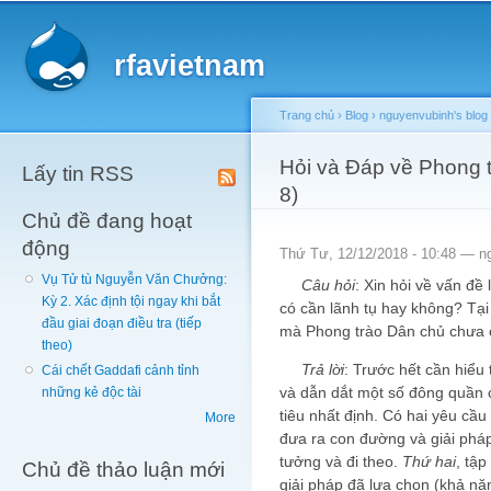
Main menu
Sk
ma
rfavietnam
co
Trang chủ
›
Blog
›
nguyenvubinh's blog
You are here
Hỏi và Đáp về Phong t
Lấy tin RSS
8)
Chủ đề đang hoạt
động
Thứ Tư, 12/12/2018 - 10:48 —
n
Vụ Tử tù Nguyễn Văn Chưởng:
Câu hỏi
: Xin hỏi về vấn đề
Kỳ 2. Xác định tội ngay khi bắt
có cần lãnh tụ hay không? Tại 
đầu giai đoạn điều tra (tiếp
mà Phong trào Dân chủ chưa c
theo)
Trả lời
: Trước hết cần hiểu 
Cái chết Gaddafi cảnh tỉnh
và dẫn dắt một số đông quần 
những kẻ độc tài
tiêu nhất định. Có hai yêu cầu
More
đưa ra con đường và giải pháp
tưởng và đi theo.
Thứ hai
, tậ
Chủ đề thảo luận mới
giải pháp đã lựa chọn (khả nă