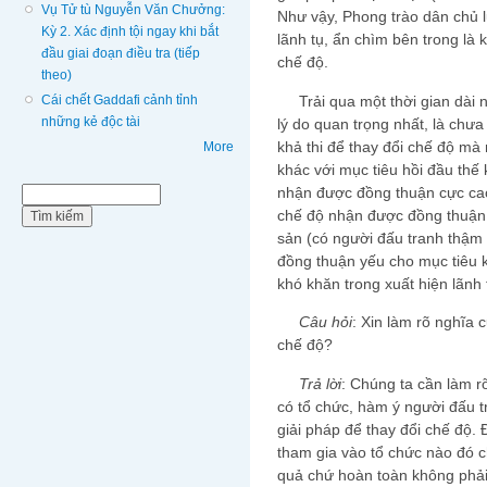
Vụ Tử tù Nguyễn Văn Chưởng:
Như vậy, Phong trào dân chủ lu
Kỳ 2. Xác định tội ngay khi bắt
lãnh tụ, ẩn chìm bên trong là 
đầu giai đoạn điều tra (tiếp
chế độ.
theo)
Cái chết Gaddafi cảnh tỉnh
Trải qua một thời gian dài n
những kẻ độc tài
lý do quan trọng nhất, là chư
khả thi để thay đổi chế độ mà 
More
khác với mục tiêu hồi đầu thế 
nhận được đồng thuận cực cao
Biểu mẫu tìm kiếm
Tìm kiếm
chế độ nhận được đồng thuận r
sản (có người đấu tranh thậm 
đồng thuận yếu cho mục tiêu 
khó khăn trong xuất hiện lãnh 
Câu hỏi
: Xin làm rõ nghĩa 
chế độ?
Trả lời
: Chúng ta cần làm r
có tổ chức, hàm ý người đấu t
giải pháp để thay đổi chế độ.
tham gia vào tổ chức nào đó c
quả chứ hoàn toàn không phải 