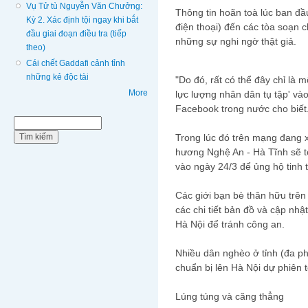
Vụ Tử tù Nguyễn Văn Chưởng:
Thông tin hoãn toà lúc ban đầ
Kỳ 2. Xác định tội ngay khi bắt
điện thoại) đến các tòa soạn 
đầu giai đoạn điều tra (tiếp
những sự nghi ngờ thật giả.
theo)
Cái chết Gaddafi cảnh tỉnh
những kẻ độc tài
"Do đó, rất có thể đây chỉ là m
More
lực lượng nhân dân tụ tập' và
Facebook trong nước cho biết
Biểu mẫu tìm kiếm
Tìm kiếm
Trong lúc đó trên mạng đang x
hương Nghệ An - Hà Tĩnh sẽ t
vào ngày 24/3 để ủng hộ tinh
Các giới bạn bè thân hữu trê
các chi tiết bản đồ và cập nh
Hà Nội để tránh công an.
Nhiều dân nghèo ở tỉnh (đa ph
chuẩn bị lên Hà Nội dự phiên t
Lúng túng và căng thẳng