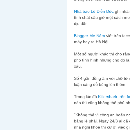
Nhà báo Lê Diễn Đức
ghi nhậ
tính chất câu giờ một cách 
dịu dần.
Blogger Mẹ Nấm
viết trên fac
máy bay ra Hà Nội.
Một số người khác thì cho rằn
phó tình hình nhưng cho đó là
xấu.
Số 4 gần đồng âm với chữ tử m
luận càng dễ bùng lên thêm.
Trong lúc đó
Killershark trên 
nào thì cũng không thể phủ nh
"Không thể vì công an hoãn n
bằng lẽ phải. Ngày 24/3 ai đã
nhà nghỉ khoẻ thì cứ ở, việc gì