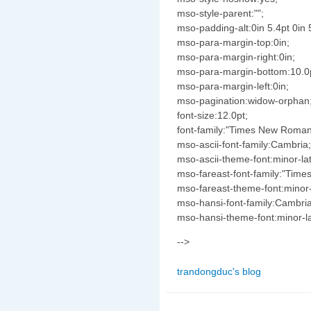
mso-style-parent:"";
mso-padding-alt:0in 5.4pt 0in 
mso-para-margin-top:0in;
mso-para-margin-right:0in;
mso-para-margin-bottom:10.0
mso-para-margin-left:0in;
mso-pagination:widow-orphan
font-size:12.0pt;
font-family:"Times New Roman
mso-ascii-font-family:Cambria;
mso-ascii-theme-font:minor-lat
mso-fareast-font-family:"Tim
mso-fareast-theme-font:minor-
mso-hansi-font-family:Cambria
mso-hansi-theme-font:minor-la
-->
trandongduc's blog