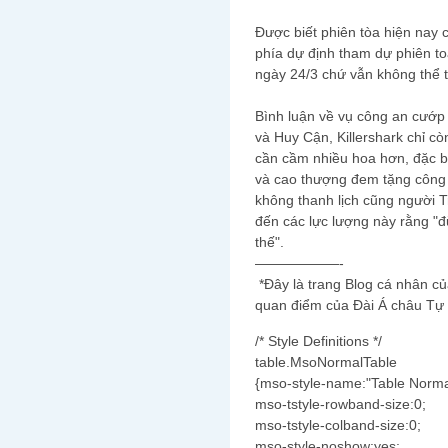
Được biết phiên tòa hiện nay 
phía dự định tham dự phiên to
ngày 24/3 chứ vẫn không thể t
Bình luận về vụ công an cướp 
và Huy Cận, Killershark chỉ cò
cần cầm nhiều hoa hơn, đặc biệ
và cao thượng đem tặng công
không thanh lịch cũng người T
đến các lực lượng này rằng "
thế".
——————-
*Đây là trang Blog cá nhân củ
quan điểm của Đài Á châu Tự
/* Style Definitions */
table.MsoNormalTable
{mso-style-name:"Table Norma
mso-tstyle-rowband-size:0;
mso-tstyle-colband-size:0;
mso-style-noshow:yes;