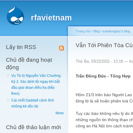
Main menu
Sk
ma
rfavietnam
co
Trang chủ
›
Blog
›
trandongduc's blog
You are here
Vẫn Tới Phiên Tòa Cù
Lấy tin RSS
Chủ đề đang hoạt
Thứ Ba, 03/22/2011 - 13:18 —
tr
động
Trần Đông Đức - Tổng Hợp
Vụ Tử tù Nguyễn Văn Chưởng:
Kỳ 2. Xác định tội ngay khi bắt
đầu giai đoạn điều tra (tiếp
theo)
Hôm 21/3 trên báo Người Lao 
Cái chết Gaddafi cảnh tỉnh
lững lờ là sẽ hoãn phiên toà 
những kẻ độc tài
Tuy các báo không nêu lý do 
More
những nguồn tin thông thạo ch
công an Hà Nội tìm cách tránh
Chủ đề thảo luận mới