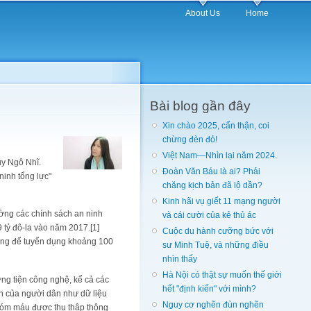
About Us
Home
Bài blog gần đây
Xin chào 2025, cẩn thận, coi
chừng đèn đỏ!
Việt Nam—Nhìn lại năm 2024.
uy Ngô Nhĩ.
Đoàn Văn Báu là ai? Phải
ninh tổng lực"
chăng kịch bản đã lộ dần?
Kinh hãi vụ giết 11 mạng người
ờng các chính sách an ninh
và cái cười của kẻ thủ ác
 tỷ đô-la vào năm 2017.[1]
Cuộc du hành cưỡng bức với
ùng để tuyển dụng khoảng 100
sư Minh Tuệ, và những điều
nhìn thấy
Hà Nội có thật sự muốn thế giới
ơng tiện công nghệ, kể cả các
hết "định kiến" với mình?
n của người dân như dữ liệu
Nguy cơ nghẽn đùn nghẽn
hóm máu được thu thập thông