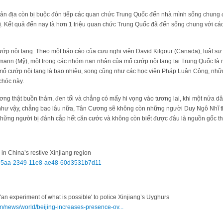
ản địa còn bị buộc đón tiếp các quan chức Trung Quốc đến nhà mình sống chung 
trị. Kết quả đến nay là hơn 1 triệu quan chức Trung Quốc đã đến sống chung với c
ướp nội tạng. Theo một báo cáo của cựu nghị viên David Kilgour (Canada), luật s
ann (Mỹ), một trong các nhóm nạn nhân của mổ cướp nội tạng tại Trung Quốc là
mổ cướp nội tạng là bao nhiêu, song cũng như các học viên Pháp Luân Công, những
chóc này.
ơng thật buồn thảm, đen tối và chẳng có mấy hi vọng vào tương lai, khi một nửa d
ứ như vậy, chẳng bao lâu nữa, Tân Cương sẽ không còn những người Duy Ngô Nhĩ th
hững người bị đánh cắp hết căn cước và không còn biết được đâu là nguồn gốc t
in China’s restive Xinjiang region
4465aa-2349-11e8-ae48-60d3531b7d11
o 'an experiment of what is possible' to police Xinjiang’s Uyghurs
/news/world/beijing-increases-presence-ov...