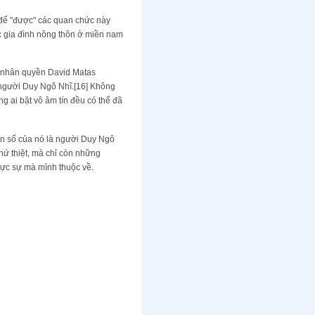
để "được" các quan chức này
ác gia đình nông thôn ở miền nam
ư nhân quyền David Matas
 người Duy Ngô Nhĩ.[16] Không
 ai bặt vô âm tín đều có thể đã
ân số của nó là người Duy Ngô
ứ thiệt, mà chỉ còn những
hực sự mà mình thuộc về.