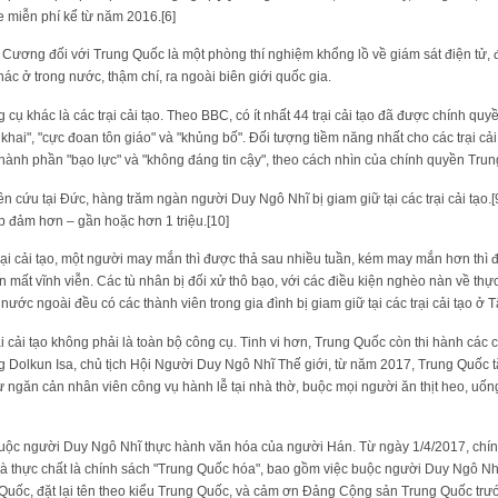
 miễn phí kể từ năm 2016.[6]
 Cương đối với Trung Quốc là một phòng thí nghiệm khổng lồ về giám sát điện tử, 
c ở trong nước, thậm chí, ra ngoài biên giới quốc gia.
 cụ khác là các trại cải tạo. Theo BBC, có ít nhất 44 trại cải tạo đã được chính q
khai", "cực đoan tôn giáo" và "khủng bố". Đối tượng tiềm năng nhất cho các trại c
 thành phần "bạo lực" và "không đáng tin cậy", theo cách nhìn của chính quyền Trun
 cứu tại Đức, hàng trăm ngàn người Duy Ngô Nhĩ bị giam giữ tại các trại cải tạo.[
ếp đảm hơn – gần hoặc hơn 1 triệu.[10]
 trại cải tạo, một người may mắn thì được thả sau nhiều tuần, kém may mắn hơn thì
ến mất vĩnh viễn. Các tù nhân bị đối xử thô bạo, với các điều kiện nghèo nàn về thự
ước ngoài đều có các thành viên trong gia đình bị giam giữ tại các trại cải tạo ở
i cải tạo không phải là toàn bộ công cụ. Tinh vi hơn, Trung Quốc còn thi hành các
g Dolkun Isa, chủ tịch Hội Người Duy Ngô Nhĩ Thế giới, từ năm 2017, Trung Quốc
ngăn cản nhân viên công vụ hành lễ tại nhà thờ, buộc mọi người ăn thịt heo, uốn
ộc người Duy Ngô Nhĩ thực hành văn hóa của người Hán. Từ ngày 1/4/2017, chín
à thực chất là chính sách "Trung Quốc hóa", bao gồm việc buộc người Duy Ngô Nhĩ t
uốc, đặt lại tên theo kiểu Trung Quốc, và cảm ơn Đảng Cộng sản Trung Quốc trước