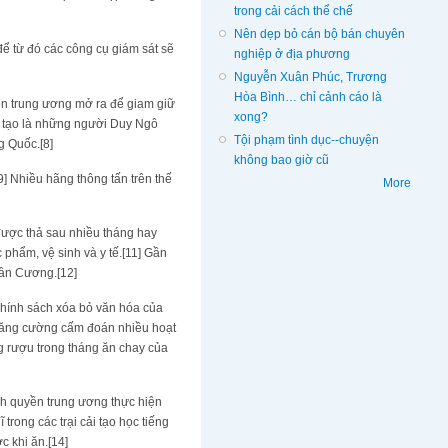
trong cải cách thể chế
Nên dẹp bỏ cán bộ bán chuyên
để từ đó các công cụ giám sát sẽ
nghiệp ở địa phương
Nguyễn Xuân Phúc, Trương
Hòa Bình… chỉ cảnh cáo là
uyền trung ương mở ra để giam giữ
xong?
ải tạo là những người Duy Ngô
Tội phạm tình dục--chuyện
g Quốc.[8]
không bao giờ cũ
9] Nhiều hãng thông tấn trên thế
More
 được thả sau nhiều tháng hay
c phẩm, vệ sinh và y tế.[11] Gần
 Tân Cương.[12]
 chính sách xóa bỏ văn hóa của
 tăng cường cấm đoán nhiều hoạt
g rượu trong tháng ăn chay của
h quyền trung ương thực hiện
rong các trại cải tạo học tiếng
 khi ăn.[14]