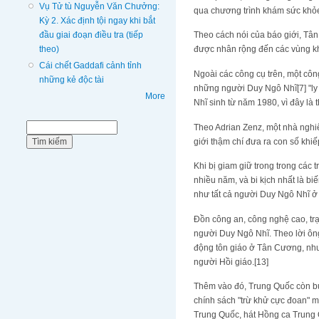
Vụ Tử tù Nguyễn Văn Chưởng:
qua chương trình khám sức khỏe
Kỳ 2. Xác định tội ngay khi bắt
đầu giai đoạn điều tra (tiếp
Theo cách nói của báo giới, Tân
theo)
được nhân rộng đến các vùng khá
Cái chết Gaddafi cảnh tỉnh
Ngoài các công cụ trên, một công
những kẻ độc tài
những người Duy Ngô Nhĩ[7] "ly 
More
Nhĩ sinh từ năm 1980, vì đây là
Biểu mẫu tìm kiếm
Theo Adrian Zenz, một nhà nghiên
Tìm kiếm
giới thậm chí đưa ra con số khi
Khi bị giam giữ trong trong các
nhiều năm, và bi kịch nhất là bi
như tất cả người Duy Ngô Nhĩ ở n
Đồn công an, công nghệ cao, trạ
người Duy Ngô Nhĩ. Theo lời ôn
động tôn giáo ở Tân Cương, như 
người Hồi giáo.[13]
Thêm vào đó, Trung Quốc còn bu
chính sách "trừ khử cực đoan" m
Trung Quốc, hát Hồng ca Trung Q