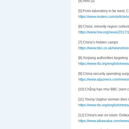
[4] Như [3]
[5] From laboratory in far west, 
https://www.reuters.com/article/u
[6] China: minority region collec
https://www.hrw.org/news/2017/1
[7] China’s hidden camps
https://www.bbc.co.uk/news/res
[8] Xinjiang authorities targeti
https://www.rfa.org/english/ne
[9] China security spending surg
https://www.aljazeera.com/news/
[10] Chẳng hạn như BBC (xem ch
[11] Young Uyghur woman dies in 
https://www.rfa.org/english/ne
[12] China's war on islam: Dolk
https://www.albawaba.com/news/