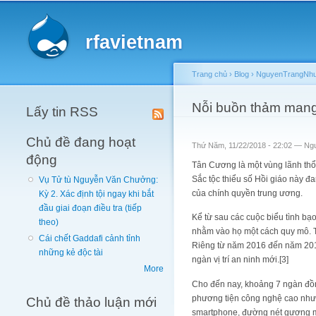
Main menu
rfavietnam
Trang chủ
›
Blog
›
NguyenTrangNhun
You are here
Nỗi buồn thảm man
Lấy tin RSS
Chủ đề đang hoạt
Thứ Năm, 11/22/2018 - 22:02 —
Ng
động
Tân Cương là một vùng lãnh thổ 
Sắc tộc thiểu số Hồi giáo này đa
Vụ Tử tù Nguyễn Văn Chưởng:
của chính quyền trung ương.
Kỳ 2. Xác định tội ngay khi bắt
đầu giai đoạn điều tra (tiếp
Kể từ sau các cuộc biểu tình b
theo)
nhằm vào họ một cách quy mô. T
Cái chết Gaddafi cảnh tỉnh
Riêng từ năm 2016 đến năm 201
những kẻ độc tài
ngàn vị trí an ninh mới.[3]
More
Cho đến nay, khoảng 7 ngàn đồn 
phương tiện công nghệ cao như 
Chủ đề thảo luận mới
smartphone, đường nét gương mặ