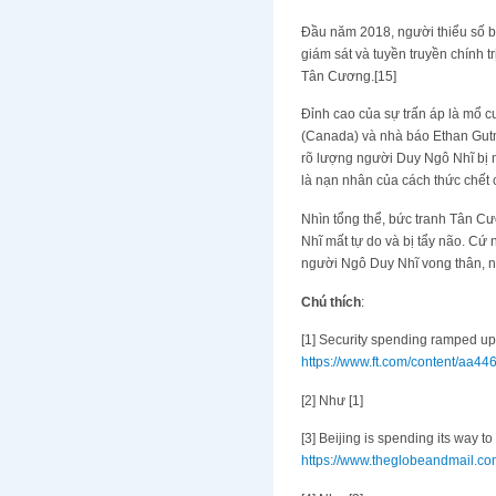
Đầu năm 2018, người thiểu số b
giám sát và tuyền truyền chính 
Tân Cương.[15]
Đỉnh cao của sự trấn áp là mổ c
(Canada) và nhà báo Ethan Gutm
rõ lượng người Duy Ngô Nhĩ bị 
là nạn nhân của cách thức chết 
Nhìn tổng thể, bức tranh Tân Cư
Nhĩ mất tự do và bị tẩy não. C
người Ngô Duy Nhĩ vong thân, n
Chú thích
:
[1] Security spending ramped up 
https://www.ft.com/content/aa
[2] Như [1]
[3] Beijing is spending its way t
https://www.theglobeandmail.com