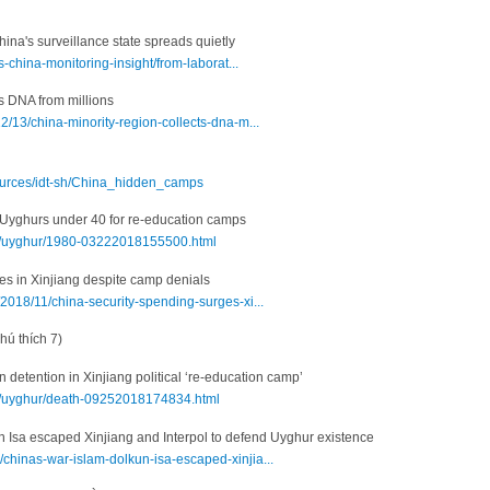
China's surveillance state spreads quietly
s-china-monitoring-insight/from-laborat...
ts DNA from millions
2/13/china-minority-region-collects-dna-m...
ources/idt-sh/China_hidden_camps
ng Uyghurs under 40 for re-education camps
ws/uyghur/1980-03222018155500.html
es in Xinjiang despite camp denials
2018/11/china-security-spending-surges-xi...
ú thích 7)
detention in Xinjiang political ‘re-education camp’
ws/uyghur/death-09252018174834.html
un Isa escaped Xinjiang and Interpol to defend Uyghur existence
chinas-war-islam-dolkun-isa-escaped-xinjia...