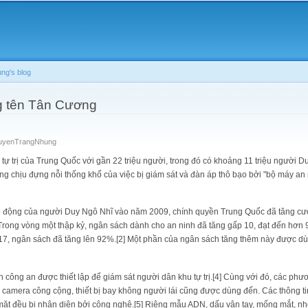
Skip to
main
content
g's blog
g tên Tân Cương
uyenTrangNhung
tự trị của Trung Quốc với gần 22 triệu người, trong đó có khoảng 11 triệu người D
ng chịu đựng nỗi thống khổ của việc bị giám sát và đàn áp thô bạo bởi "bộ máy an 
ạo động của người Duy Ngô Nhĩ vào năm 2009, chính quyền Trung Quốc đã tăng cư
rong vòng một thập kỷ, ngân sách dành cho an ninh đã tăng gấp 10, đạt đến hơn 9
7, ngân sách đã tăng lên 92%.[2] Một phần của ngân sách tăng thêm này được d
công an được thiết lập để giám sát người dân khu tự trị.[4] Cùng với đó, các phư
camera công cộng, thiết bị bay không người lái cũng được dùng đến. Các thông ti
t đều bị nhận diện bởi công nghệ.[5] Riêng mẫu ADN, dấu vân tay, mống mắt, n