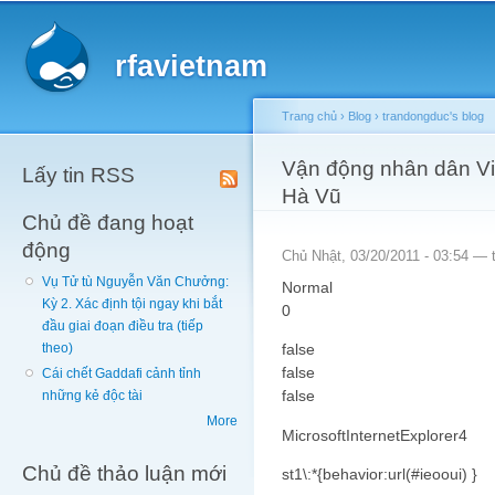
Main menu
Sk
ma
rfavietnam
co
Trang chủ
›
Blog
›
trandongduc's blog
You are here
Vận động nhân dân Vi
Lấy tin RSS
Hà Vũ
Chủ đề đang hoạt
động
Chủ Nhật, 03/20/2011 - 03:54 —
Vụ Tử tù Nguyễn Văn Chưởng:
Normal
Kỳ 2. Xác định tội ngay khi bắt
0
đầu giai đoạn điều tra (tiếp
false
theo)
false
Cái chết Gaddafi cảnh tỉnh
false
những kẻ độc tài
More
MicrosoftInternetExplorer4
Chủ đề thảo luận mới
st1\:*{behavior:url(#ieooui) }