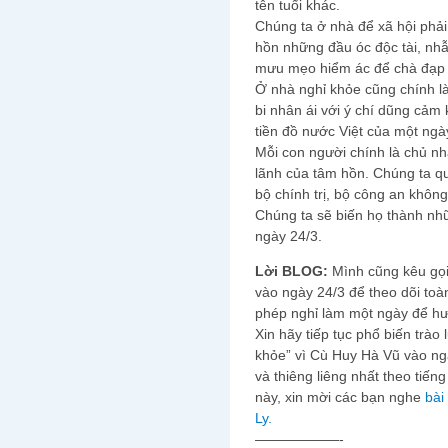
tên tuổi khác.
Chúng ta ở nhà để xã hội phả
hồn những đầu óc độc tài, n
mưu mẹo hiểm ác để chà đạp 
Ở nhà nghỉ khỏe cũng chính là
bi nhân ái với ý chí dũng cả
tiền đồ nước Việt của một ngà
Mỗi con người chính là chủ nh
lãnh của tâm hồn. Chúng ta qu
bộ chính trị, bộ công an khôn
Chúng ta sẽ biến họ thành nhữ
ngày 24/3.
Lời BLOG:
Mình cũng kêu gọi 
vào ngày 24/3 để theo dõi toà
phép nghỉ làm một ngày để h
Xin hãy tiếp tục phổ biến trào
khỏe” vì Cù Huy Hà Vũ vào ng
và thiêng liêng nhất theo tiến
này, xin mời các bạn nghe
bài
Ly.
——————-