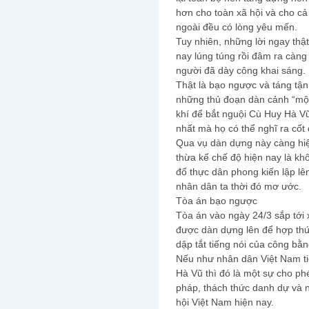
hơn cho toàn xã hội và cho cả
ngoài đều có lòng yêu mến.
Tuy nhiên, những lời ngay thậ
nay lúng túng rồi đâm ra càng
người đã dày công khai sáng.
Thật là bạo ngược và táng tậ
những thủ đoạn dàn cảnh “một
khí để bắt nguội Cù Huy Hà Vũ
nhất mà họ có thể nghĩ ra cốt
Qua vụ dàn dựng này càng hiệ
thừa kế chế độ hiện nay là khô
đổ thực dân phong kiến lập lê
nhân dân ta thời đó mơ ước.
Tòa án bạo ngược
Tòa án vào ngày 24/3 sắp tới 
được dàn dựng lên để hợp thứ
dập tắt tiếng nói của công bằn
Nếu như nhân dân Việt Nam ti
Hà Vũ thì đó là một sự cho ph
pháp, thách thức danh dự và 
hội Việt Nam hiện nay.