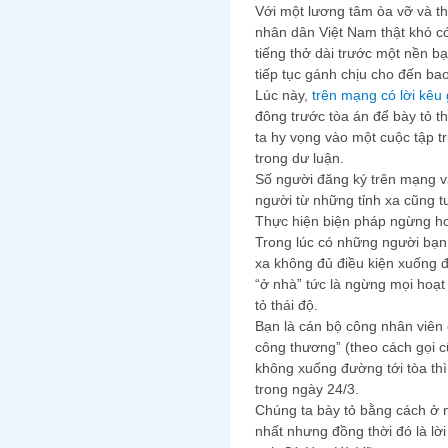
Với một lương tâm òa vỡ và th
nhân dân Việt Nam thật khó c
tiếng thở dài trước một nền b
tiếp tục gánh chịu cho đến bao
Lúc này,
trên mạng có lời kêu
đông trước tòa án để bày tỏ 
ta hy vọng vào một cuộc tập t
trong dư luận.
Số người đăng ký trên mạng v
người từ những tỉnh xa cũng t
Thực hiện biện pháp ngừng h
Trong lúc có những người bạn 
xa không đủ điều kiện xuống 
“ở nhà” tức là ngừng mọi hoạt
tỏ thái độ.
Bạn là cán bộ công nhân viên 
công thương” (theo cách gọi c
không xuống đường tới tòa th
trong ngày 24/3.
Chúng ta bày tỏ bằng cách ở 
nhất nhưng đồng thời đó là lờ