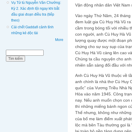
Vụ Tử tù Nguyễn Văn Chưởng:
Vận động nhân dân Việt Nam 
Kỳ 2. Xác định tội ngay khi bắt
đầu giai đoạn điều tra (tiếp
Vào ngày Thứ Năm, 24 tháng 3
theo)
đem luật gia Cù Huy Hà Vũ ra 
Cái chết Gaddafi cảnh tỉnh
cầm trong bóng tối với nhiều
những kẻ độc tài
con người, anh Cù Huy Hà Vũ
More
lượng quay được một đoạn phi
chứng cho sự suy sụp của trạng
Biểu mẫu tìm kiếm
Cù Huy Hà Vũ càng lên cao và
Tìm kiếm
Chúng ta cầu nguyện cho anh v
nhiên sẵn sàng đối đầu với nh
Anh Cù Huy Hà Vũ thuộc về tầ
anh chính là nhà thơ Cù Huy C
quốc” của Vương Triều Nhà 
Hòa vào năm 1945. Công trạng 
nay. Nếu anh muốn chọn con đ
thì những miếng bánh ngon của
Thế nhưng, không như những 
của bố mẹ làm điểm xuất phát
lộc mà bên Tàu thường gọi là 
lại toàn bộ nền tảng dựng nên