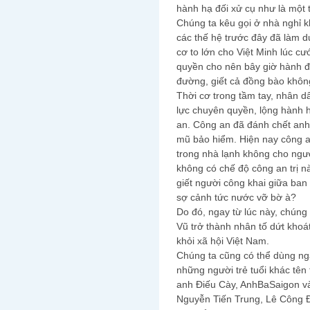
hành hạ đối xử cụ như là một 
Chúng ta kêu gọi ở nhà nghỉ 
các thế hệ trước đây đã làm d
cơ to lớn cho Việt Minh lúc c
quyền cho nên bây giờ hành đ
đường, giết cả đồng bào không
Thời cơ trong tầm tay, nhân d
lực chuyên quyền, lộng hành 
an. Công an đã đánh chết anh
mũ bảo hiểm. Hiện nay công an
trong nhà lạnh không cho ngườ
không có chế độ công an trị n
giết người công khai giữa ba
sợ cảnh tức nước vỡ bờ à?
Do đó, ngay từ lúc này, chúng
Vũ trở thành nhân tố dứt khoá
khỏi xã hội Việt Nam.
Chúng ta cũng có thể dùng n
những người trẻ tuổi khác tên
anh Điếu Cày, AnhBaSaigon và
Nguyễn Tiến Trung, Lê Công 