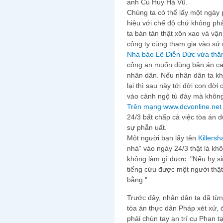
anh Cù Huy Hà Vũ.
Chúng ta có thể lấy một ngày p
hiệu với chế độ chứ không phả
ta bàn tán thật xôn xao và vậ
công ty cùng tham gia vào sứ 
Nhà báo Lê Diễn Đức vừa thăm
công an muốn dùng bản án ca
nhân dân. Nếu nhân dân ta kh
lại thì sau này tới đời con đờ
vào cảnh ngộ tù đày mà không
Trên mạng www.dcvonline.ne
24/3 bất chấp cả việc tòa án 
sự phẫn uất.
Một người bạn lấy tên
Killers
nhà” vào ngày 24/3 thật là kh
không làm gì được. "Nếu hy s
tiếng cứu được một người thật
bằng."
Trước đây, nhân dân ta đã từng
tòa án thực dân Pháp xét xử, 
phải chùn tay an trí cụ Phan