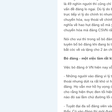
là 49 nghìn người thì cũng ch
vấn đề đáng lo ngại. Dù lý do
trực tiếp vì lý do chính trị như
chuyển hóa, suy thoái về chính
nghĩa về hao hụt đảng số mà ý
chuyển hóa mà đảng CSVN rất
Nói cho vui thì trong số bỏ đ
tuyên bố bỏ đảng khi đang bị 
bắt cóc về và tặng cho 2 án ch
Bỏ đảng - một việc làm rất 
Việc bỏ đảng ở VN hiện nay vẫ
- Những người vào đảng vì lý 
thoái nhưng dứt ra rất khó vì 
đảng. Họ vẫn mơ hồ hy vọng đ
cho rằng hiện thực đen tối hi
nào đó sai lầm chứ đường lối
- Tuyệt đại đa số đảng viên và
thấy. Có vào đảng thì mới được