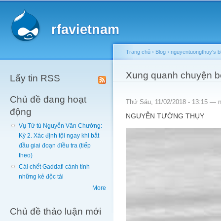
Main menu
Sk
ma
rfavietnam
co
Trang chủ
›
Blog
›
nguyentuongthuy's b
You are here
Xung quanh chuyện b
Lấy tin RSS
Chủ đề đang hoạt
Thứ Sáu, 11/02/2018 - 13:15 —
động
NGUYỄN TƯỜNG THỤY
Vụ Tử tù Nguyễn Văn Chưởng:
Kỳ 2. Xác định tội ngay khi bắt
đầu giai đoạn điều tra (tiếp
theo)
Cái chết Gaddafi cảnh tỉnh
những kẻ độc tài
More
Chủ đề thảo luận mới