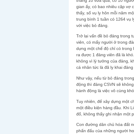
tháng 10 vừa qua, có 10 người
gian ấy, có bao nhiêu cặp vợ
thấy, số vụ ly hôn mỗi năm mộ
trung bình 1 tuần có 1264 vụ 
với việc bỏ đảng.
Trở lại vấn đề bỏ đảng trong 
viên, có mấy người ở trong đ
dựng một chế độ chỉ có trong l
ra được 1 đảng viên đã là kh
không vì lý tưởng của đảng, kh
cá nhân tức là đã ly khai đảng
Như vậy, nếu từ bỏ đảng tron
động thì đảng CSVN sẽ không 
hành động là việc vô cùng khó
Tuy nhiên, để xây dựng một ch
một điều kiện hàng đầu. Khi 
đổ, không thấy ghi nhận một p
Con đường dân chủ hóa đất nư
phấn đấu của những người hoạ