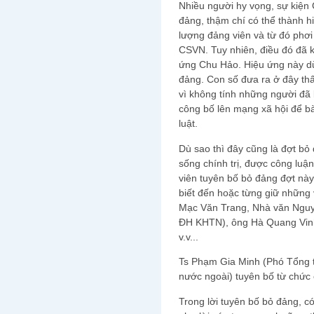
Nhiều người hy vọng, sự kiện
đảng, thậm chí có thể thành 
lượng đảng viên và từ đó phơ
CSVN. Tuy nhiên, điều đó đã 
ứng Chu Hảo. Hiệu ứng này dừ
đảng. Con số đưa ra ở đây thấ
vì không tính những người đã 
công bố lên mạng xã hội để bà
luật.
Dù sao thì đây cũng là đợt bỏ
sống chính trị, được công luậ
viên tuyên bố bỏ đảng đợt này
biết đến hoặc từng giữ những v
Mạc Văn Trang, Nhà văn Nguy
ĐH KHTN), ông Hà Quang Vinh
v.v...
Ts Phạm Gia Minh (Phó Tổng t
nước ngoài) tuyên bố từ chức 
Trong lời tuyên bố bỏ đảng, 