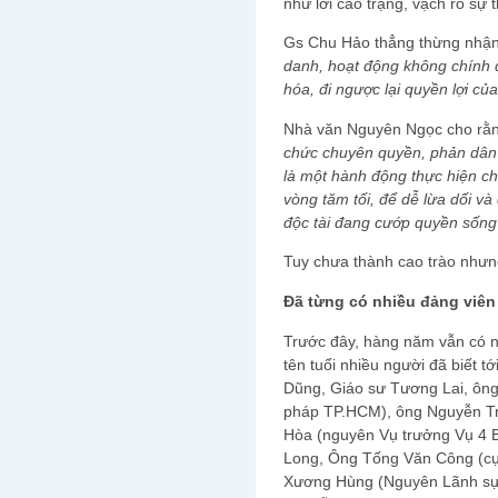
như lời cáo trạng, vạch rõ sự
Gs Chu Hảo thẳng thừng nhậ
danh, hoạt động không chính đ
hóa, đi ngược lại quyền lợi của 
Nhà văn Nguyên Ngọc cho r
chức chuyên quyền, phản dân 
là một hành động thực hiện c
vòng tăm tối, để dễ lừa dối và
độc tài đang cướp quyền sống 
Tuy chưa thành cao trào nhưng
Đã từng có nhiều đảng viên
Trước đây, hàng năm vẫn có 
tên tuổi nhiều người đã biết 
Dũng, Giáo sư Tương Lai, ôn
pháp TP.HCM), ông Nguyễn Tru
Hòa (nguyên Vụ trưởng Vụ 4 B
Long, Ông Tống Văn Công (cự
Xương Hùng (Nguyên Lãnh sự N