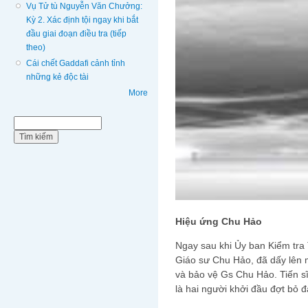
Vụ Tử tù Nguyễn Văn Chưởng:
Kỳ 2. Xác định tội ngay khi bắt
đầu giai đoạn điều tra (tiếp
theo)
Cái chết Gaddafi cảnh tỉnh
những kẻ độc tài
More
Biểu mẫu tìm kiếm
Tìm kiếm
Hiệu ứng Chu Hảo
Ngay sau khi Ủy ban Kiểm tra
Giáo sư Chu Hảo, đã dấy lên m
và bảo vệ Gs Chu Hảo. Tiến 
là hai người khởi đầu đợt bỏ 