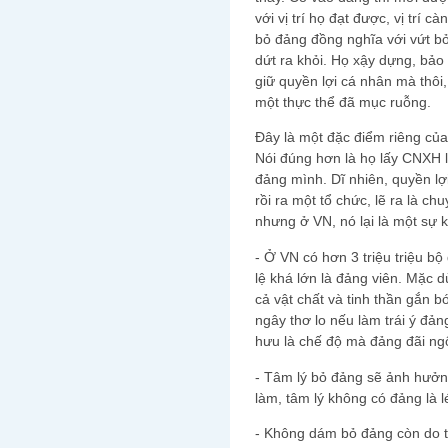
với vị trí họ đạt được, vị trí c
bỏ đảng đồng nghĩa với vứt bỏ
dứt ra khỏi. Họ xậy dựng, bảo
giữ quyền lợi cá nhân mà thôi
một thực thể đã mục ruỗng.
Đây là một đặc điểm riêng của
Nói đúng hơn là họ lấy CNXH l
đảng mình. Dĩ nhiên, quyền lợ
rồi ra một tổ chức, lẽ ra là c
nhưng ở VN, nó lại là một sự k
- Ở VN có hơn 3 triệu triệu bộ
lệ khá lớn là đảng viên. Mặc 
cả vật chất và tinh thần gắn 
ngây thơ lo nếu làm trái ý đản
hưu là chế độ mà đảng đãi ng
- Tâm lý bỏ đảng sẽ ảnh hưởng
làm, tâm lý không có đảng là l
- Không dám bỏ đảng còn do t