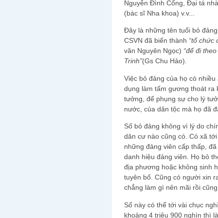
Nguyễn Đình Cống, Đại tá nh
(bác sĩ Nha khoa) v.v...
Đây là những tên tuổi bỏ đảng 
CSVN đã biến thành
“tổ chức
văn Nguyên Ngọc)
“để đi the
Trinh”
(Gs Chu Hảo).
Việc bỏ đảng của họ có nhiều 
dụng làm tấm gương thoát ra 
tưởng, để phụng sự cho lý tưởn
nước, của dân tộc mà họ đã 
Số bỏ đảng không vì lý do chí
dân cư nào cũng có. Có xã tới
những đảng viên cấp thấp, đã 
danh hiệu đảng viên. Họ bỏ t
địa phương hoặc không sinh h
tuyên bố. Cũng có người xin r
chẳng làm gì nên mãi rồi cũng
Số này có thể tới vài chục ngh
khoảng 4 triệu 900 nghìn thì l