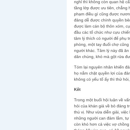
nghỉ thì không còn quan hệ cấ
tầng lớp được ưu tiên, chẳng h
phạm điều gì cũng được nương
đảng dễ được chính quyền bên
được làm cán bộ thôn xóm, c
đầu các tổ chức như cựu chiến 
tâm lý thích có người để phụ 
phòng, một tay đuổi chợ cũng 
người khác. Tâm lý này đã ăn 
dân chúng, khó mà gột rửa đư
Tóm lại nguyên nhân khiến đả
họ nắm chặt quyền lợi của đản
không có yếu tố ấy thì thử hỏ
Kết
Trong một buổi hội luận về vấ
hỏi của khán giả về bỏ đảng t
thú vị. Như vừa diễn giải, việ
những người can đảm lắm, tự 
còn khó hơn cả việc vợ chồng 