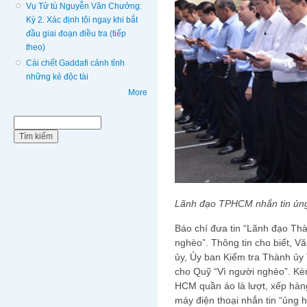
Vụ Tử tù Nguyễn Văn Chưởng:
Kỳ 2. Xác định tội ngay khi bắt
đầu giai đoạn điều tra (tiếp
theo)
Cái chết Gaddafi cảnh tỉnh
những kẻ độc tài
More
Biểu mẫu tìm kiếm
Tìm kiếm
Lãnh đạo TPHCM nhắn tin ủng
Báo chí đưa tin “Lãnh đạo Th
nghèo”. Thông tin cho biết, 
ủy, Ủy ban Kiểm tra Thành ủ
cho Quỹ “Vì người nghèo”. Kè
HCM quần áo là lượt, xếp hàn
máy điện thoại nhắn tin “ủng 