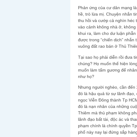
Phản ứng của cư dân mạng là d
hề, trò lừa mị. Chuyện nhắn t
thu hồi và cướp cả nghìn héc 
vào cảnh không nhà ở, không k
khui ra, làm cho dư luận phẫn
được trong “chiến dịch” nhắn t
vuông đất rao bán ở Thủ Thiê
Tại sao họ phải diễn rồi đưa t
chúng? Họ muốn thể hiện lòng
muốn làm tấm gương để nhân 
như họ?
Nhưng người nghèo, cần đến 2
đó là hậu quả từ sự lãnh đạo,
ngọc Viễn Đông thành Tp HCM 
đó là nạn nhân của những cuộ
Thiêm mà thủ phạm không phải
lãnh đạo bất tài, độc ác và t
phạm chính là chính quyền T
phố này nay lại đứng sắp hàng