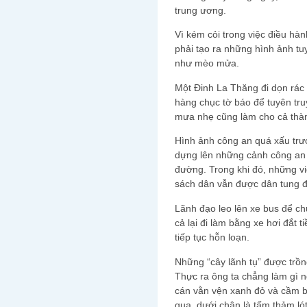
trung ương.
Vì kém cỏi trong việc điều h
phải tạo ra những hình ảnh tu
như mèo mửa.
Một Đinh La Thăng đi dọn rác 
hàng chục tờ báo để tuyên tru
mưa nhẹ cũng làm cho cả thà
Hình ảnh công an quá xấu trư
dựng lên những cảnh công an 
đường. Trong khi đó, những v
sách dân vẫn được dân tung 
Lãnh đạo leo lên xe bus để ch
cả lại đi làm bằng xe hơi đắt t
tiếp tục hỗn loạn.
Những “cây lãnh tụ” được trồn
Thực ra ông ta chẳng làm gì n
cán vằn vện xanh đỏ và cầm b
qua, dưới chân là tấm thảm lót