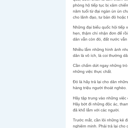
phòng hộ tiếp tục bị xâm chiế
năm tuổi từ đại ngàn ùn ùn ch
cho lãnh đạo, tư bản đỏ hoặc t
Những đại biểu quốc hội tiếp 
hẹn, thậm chí nhận đơn để rồi 
dân vẫn còn đó, đất nước vẫn tr
Nhiều lắm những hình ảnh nh
dân là vô ích, là coi thường d
Cần chấm dứt ngay những trò 
những việc thực chất.
Đó là hãy trả lại cho dân nhữn
hàng triệu người thoát nghèo.
Hãy tập trung vào những việc 
Hãy bớt đi những độc ác, tha
đã khổ lắm với các người.
Trước mắt, cần lôi những kẻ đ
nghiêm minh. Phải trả lại cho