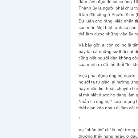
đám lãnh đạo đó có cả ông Tấ
Thành ủy là người phải chịu t
6 lần đất công ở Phước Kiển (h
Dư luận cho rằng, việc nhắn t
con mồi. Một hình ảnh so sánh
thể làm được những việc ấy m
Và bây giờ, ai còn coi họ là t
bày tất cả những sự thối nát 
cũng biết người dân không còn
của mình ra để thề thốt “tôi k
Việc phát động ủng hộ người 
người ta tự giác, ai hưởng ứng 
hay nhiều tin, hoặc chuyển tiề
ai mà biết được họ đang làm g
Nhắn tin ủng hộ? Lướt mạng ha
thời gian kéo nhau đi làm cái 
*
Vụ “nhắn tin” chỉ là một trong
thường thấy hàng ngày, ở đâu