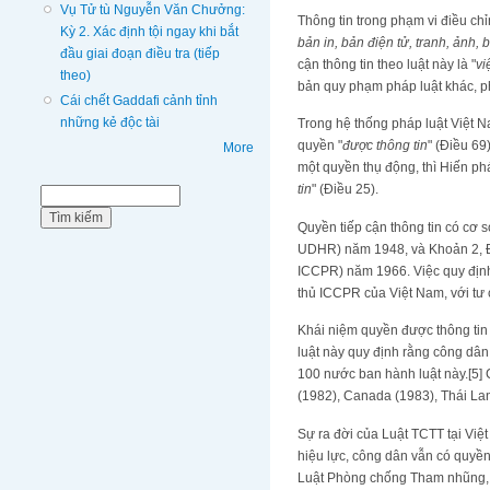
Vụ Tử tù Nguyễn Văn Chưởng:
Thông tin trong phạm vi điều chỉ
Kỳ 2. Xác định tội ngay khi bắt
bản in, bản điện tử, tranh, ảnh,
đầu giai đoạn điều tra (tiếp
cận thông tin theo luật này là "
vi
theo)
bản quy phạm pháp luật khác, p
Cái chết Gaddafi cảnh tỉnh
những kẻ độc tài
Trong hệ thống pháp luật Việt N
quyền "
được thông tin
" (Điều 6
More
một quyền thụ động, thì Hiến ph
tin
" (Điều 25).
Biểu mẫu tìm kiếm
Tìm kiếm
Quyền tiếp cận thông tin có cơ 
UDHR) năm 1948, và Khoản 2, Điề
ICCPR) năm 1966. Việc quy định 
thủ ICCPR của Việt Nam, với tư
Khái niệm quyền được thông tin 
luật này quy định rằng công dân 
100 nước ban hành luật này.[5] 
(1982), Canada (1983), Thái Lan
Sự ra đời của Luật TCTT tại Việt
hiệu lực, công dân vẫn có quyền
Luật Phòng chống Tham nhũng, Lu