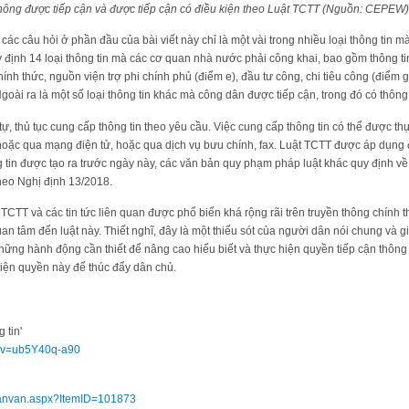
không được tiếp cận và được tiếp cận có điều kiện theo Luật TCTT (Nguồn: CEPEW)
các câu hỏi ở phần đầu của bài viết này chỉ là một vài trong nhiều loại thông tin 
 định 14 loại thông tin mà các cơ quan nhà nước phải công khai, bao gồm thông t
chính thức, nguồn viện trợ phi chính phủ (điểm e), đầu tư công, chi tiêu công (điểm 
Ngoài ra là một số loại thông tin khác mà công dân được tiếp cận, trong đó có thông 
 tự, thủ tục cung cấp thông tin theo yêu cầu. Việc cung cấp thông tin có thể được thực
hoặc qua mạng điện tử, hoặc qua dịch vụ bưu chính, fax. Luật TCTT được áp dụng đ
 tin được tạo ra trước ngày này, các văn bản quy phạm pháp luật khác quy định về t
heo Nghị định 13/2018.
TT và các tin tức liên quan được phổ biến khá rộng rãi trên truyền thông chính th
an tâm đến luật này. Thiết nghĩ, đây là một thiếu sót của người dân nói chung và g
ững hành động cần thiết để nâng cao hiểu biết và thực hiện quyền tiếp cận thông t
 hiện quyền này để thúc đẩy dân chủ.
 tin'
h?v=ub5Y40q-a90
toanvan.aspx?ItemID=101873