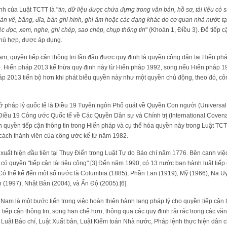
nh của Luật TCTT là "
tin, dữ liệu được chứa đựng trong văn bản, hồ sơ, tài liệu có s
 bản vẽ, băng, đĩa, bản ghi hình, ghi âm hoặc các dạng khác do cơ quan nhà nước tạ
ệc đọc, xem, nghe, ghi chép, sao chép, chụp thông tin
" (Khoản 1, Điều 3). Để tiếp c
hù hợp, được áp dụng.
am, quyền tiếp cận thông tin lần đầu được quy định là quyền công dân tại Hiến ph
9). Hiến pháp 2013 kế thừa quy định này từ Hiến pháp 1992, song nếu Hiến pháp 
áp 2013 tiến bộ hơn khi phát biểu quyền này như một quyền chủ động, theo đó, cô
sở pháp lý quốc tế là Điều 19 Tuyên ngôn Phổ quát về Quyền Con người (Universal
u 19 Công ước Quốc tế về Các Quyền Dân sự và Chính trị (International Covenant 
quyền tiếp cận thông tin trong Hiến pháp và cụ thể hóa quyền này trong Luật TCT
 cách thành viên của công ước kể từ năm 1982.
xuất hiện đầu tiên tại Thụy Điển trong Luật Tự do Báo chí năm 1776. Bên cạnh việ
có quyền "tiếp cận tài liệu công".[3] Đến năm 1990, có 13 nước ban hành luật tiếp 
Có thể kể đến một số nước là Columbia (1885), Phần Lan (1919), Mỹ (1966), Na Uy
 (1997), Nhật Bản (2004), và Ấn Độ (2005).[6]
 Nam là một bước tiến trong việc hoàn thiện hành lang pháp lý cho quyền tiếp cận t
 tiếp cận thông tin, song hạn chế hơn, thông qua các quy định rải rác trong các v
ật Báo chí, Luật Xuất bản, Luật Kiểm toán Nhà nước, Pháp lệnh thực hiện dân chủ