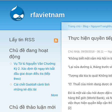
Main menu
rfavietnam
Trang chủ
›
Blog
›
NguyenTrangNhun
You are here
Thực hiện quyền tiế
Lấy tin RSS
Chủ đề đang hoạt
Chủ Nhật, 09/30/2018 - 06:11 —
Ng
động
"Không biết một năm Hà Nội in b
Vụ Tử tù Nguyễn Văn Chưởng:
"Lại sửa đường à, tháng trước 
Kỳ 2. Xác định tội ngay khi bắt
đầu giai đoạn điều tra (tiếp
"Tượng đài kia to quá! Không biế
theo)
"Ơ. Thuế của mình đang được d
Cái chết Gaddafi cảnh tỉnh
những kẻ độc tài
Đó là một vài câu hỏi được đặt 
More
hàng thế giới (World Bank), và 
việc thực hiện quyền tiếp cận th
Chủ đề thảo luận mới
[2]