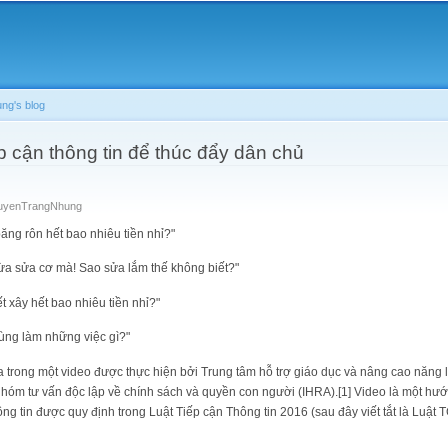
Skip to
main
content
g's blog
p cận thông tin để thúc đẩy dân chủ
uyenTrangNhung
ăng rôn hết bao nhiêu tiền nhỉ?"
vừa sửa cơ mà! Sao sửa lắm thế không biết?"
t xây hết bao nhiêu tiền nhỉ?"
ùng làm những việc gì?"
ra trong một video được thực hiện bởi Trung tâm hỗ trợ giáo dục và nâng cao năn
Nhóm tư vấn độc lập về chính sách và quyền con người (IHRA).[1] Video là một hư
ông tin được quy định trong Luật Tiếp cận Thông tin 2016 (sau đây viết tắt là Luật T