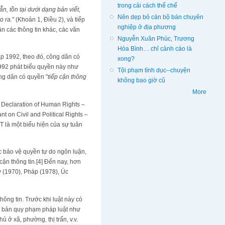
trong cải cách thể chế
ẵn, tồn tại dưới dạng bản viết,
Nên dẹp bỏ cán bộ bán chuyên
o ra.
" (Khoản 1, Điều 2), và tiếp
nghiệp ở địa phương
ận các thông tin khác, các văn
Nguyễn Xuân Phúc, Trương
Hòa Bình… chỉ cảnh cáo là
áp 1992, theo đó, công dân có
xong?
1992 phát biểu quyền này như
Tội phạm tình dục--chuyện
ng dân có quyền "
tiếp cận thông
không bao giờ cũ
More
 Declaration of Human Rights –
on Civil and Political Rights –
T là một biểu hiện của sự tuân
c bảo vệ quyền tự do ngôn luận,
cận thông tin.[4] Đến nay, hơn
 (1970), Pháp (1978), Úc
hông tin. Trước khi luật này có
ăn bản quy phạm pháp luật như
 ở xã, phường, thị trấn, v.v.