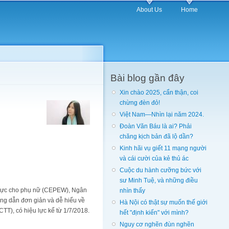
About Us
Home
Bài blog gần đây
Xin chào 2025, cẩn thận, coi
chừng đèn đỏ!
Việt Nam—Nhìn lại năm 2024.
Đoàn Văn Báu là ai? Phải
chăng kịch bản đã lộ dần?
Kinh hãi vụ giết 11 mạng người
và cái cười của kẻ thủ ác
Cuộc du hành cưỡng bức với
sư Minh Tuệ, và những điều
g lực cho phụ nữ (CEPEW), Ngân
nhìn thấy
ớng dẫn đơn giản và dễ hiểu về
Hà Nội có thật sự muốn thế giới
CTT), có hiệu lực kể từ 1/7/2018.
hết "định kiến" với mình?
Nguy cơ nghẽn đùn nghẽn