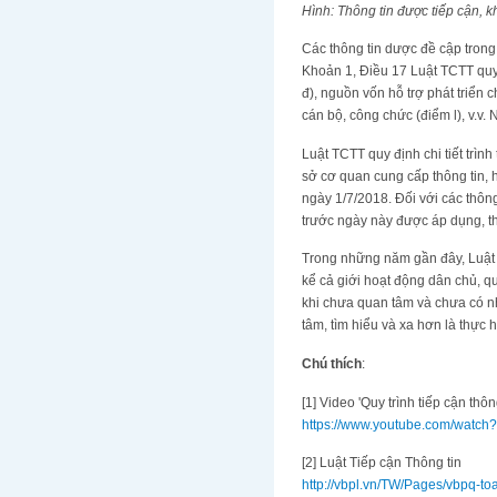
Hình: Thông tin được tiếp cận, 
Các thông tin dược đề cập trong 
Khoản 1, Điều 17 Luật TCTT quy
đ), nguồn vốn hỗ trợ phát triển 
cán bộ, công chức (điểm l), v.v. 
Luật TCTT quy định chi tiết trình
sở cơ quan cung cấp thông tin, 
ngày 1/7/2018. Đối với các thông
trước ngày này được áp dụng, t
Trong những năm gần đây, Luật TC
kể cả giới hoạt động dân chủ, qu
khi chưa quan tâm và chưa có nh
tâm, tìm hiểu và xa hơn là thực
Chú thích
:
[1] Video 'Quy trình tiếp cận thông
https://www.youtube.com/watc
[2] Luật Tiếp cận Thông tin
http://vbpl.vn/TW/Pages/vbpq-