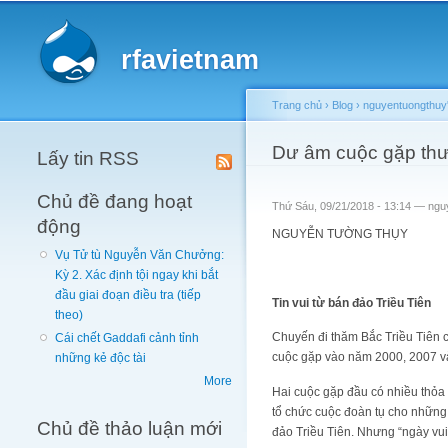
Main menu
rfavietnam
Trang chủ
›
Blog
›
nguyentuongthuy'
You are here
Dư âm cuộc gặp thượ
Lấy tin RSS
Chủ đề đang hoạt
Thứ Sáu, 09/21/2018 - 13:14 —
ngu
động
NGUYỄN TƯỜNG THỤY
Vụ Tử tù Nguyễn Văn Chưởng:
Kỳ 2. Xác định tội ngay khi bắt
đầu giai đoạn điều tra (tiếp
Tin vui từ bán đảo Triều Tiên
theo)
Chuyến đi thăm Bắc Triều Tiên 
Cái chết Gaddafi cảnh tỉnh
cuộc gặp vào năm 2000, 2007 v
những kẻ độc tài
More
Hai cuộc gặp đầu có nhiều thỏa 
tổ chức cuộc đoàn tụ cho những g
Chủ đề thảo luận mới
đảo Triều Tiên. Nhưng “ngày vui