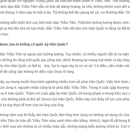
 nghìn quân chí nguyện Trung Quốc đã chết khi tham chiến ở Triều Tiên. Thế nhưng
ãnh đạo Bắc Triều Tiên vẫn có thái độ đàng hoàng, tự chủ, không khúm núm đối 
i tháng 3 năm nay là một ví dụ. TQ không thể lên giọng kẻ cả, coi thường Bắc Tr
 những diễn biến tích cực trên bán đảo Triều Tiên. Thật khó tưởng tượng được mới
ạt vụ thử tên lửa và hạt nhân, Bắc Triều Tiên đã làm cho Hàn Quốc lo lắng và Mỹ tứ
n mục.
Moon Jae-in không có quốc kỳ Hàn Quốc?
đảo Triều Tiên là ngoài sức tưởng tượng. Tuy nhiên, có nhiều người vẫn tỏ ra nghi
ọ không tin rằng một quốc gia cộng sản, thỉnh thoảng lại mang hạt nhân ra táy máy,
 lo cho Hàn Quốc có thể bị... lừa. Sự lo ngại này là có cơ sở. Có điều, nếu nhận xét
hế độ cộng sản không thì điều này chưa rõ ràng.
ể thấy, sự mong muốn hòa bình nghiêng nhiều hơn về phía Hàn Quốc. Việc tình hình c
im Jong-il, nguyên nhân cũng là từ phía Bắc Triều Tiên. Trong 4 cuộc gặp thượng đ
ra ở Hàn Quốc. Thậm chí cuộc gặp tại Hàn Quốc chỉ trong phạm vi trong Khu vực
, chứ không phải là thủ đô Seoul của Hàn Quốc. Điều này cho thấy nỗ lực của phí
ó tư duy thực tế hơn cha và ông của ông.
u trong năm nay thì thấy, khi Hàn Quốc đón ông Kim Jong-un không sử dụng cờ của
iều Tiên (in bản đồ Triều Tiên màu xanh trên nền trắng. Hình1). Nghi lễ rất trọng
ục thời xưa với những lá cờ nhiều màu sắc, không mang biểu tượng chính trị. Còn n