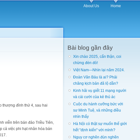
About Us
Home
Bài blog gần đây
Xin chào 2025, cẩn thận, coi
chừng đèn đỏ!
Việt Nam—Nhìn lại năm 2024.
Đoàn Văn Báu là ai? Phải
chăng kịch bản đã lộ dần?
Kinh hãi vụ giết 11 mạng người
và cái cười của kẻ thủ ác
Cuộc du hành cưỡng bức với
 thượng đỉnh thứ 4, sau hai
sư Minh Tuệ, và những điều
nhìn thấy
h viễn trên bán đảo Triều Tiên,
Hà Nội có thật sự muốn thế giới
cập cả việc phi hạt nhân hóa bán
hết "định kiến" với mình?
2017.
Nguy cơ nghẽn đùn nghẽn