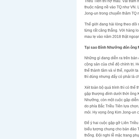
Triều Tiên thì nợ máu. Vài trăm
thuộc nặng nề vào TQ như VN. L
Jong-un trong chuyến thăm TQ mớ
Thế giới đang hài lòng theo dõi
từng rất căng thẳng. Với hàng lo
mau lẹ vào năm 2018 thật ngoạ
Tại sao Bình Nhưỡng đón ông 
Những gì đang diễn ra trên bán 
cộng sản của chế độ chính trị. H
thể thành tâm và vì thế, người ta
thì đúng nhưng đấy có phải là c
Xét toàn bộ quá trình thì có th
gặp thượng đỉnh dưới thời ông K
Nhưỡng, còn một cuộc gặp diễn 
do phía Bắc Triều Tiên lựa chọn
mỏi. Hy vọng ông Kim Jong-un c
Để ý hai cuộc gặp gỡ Liên Triề
biểu tượng chung cho bán đảo Tr
thống. Đội nghi lễ mặc trang ph