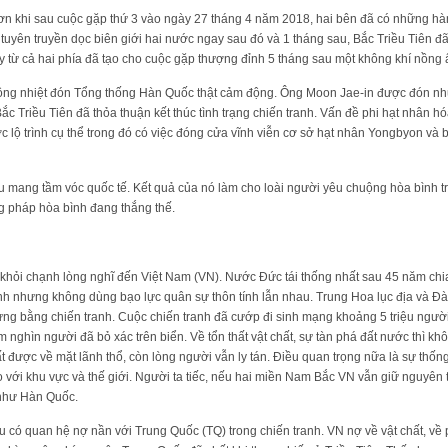
hơn khi sau cuộc gặp thứ 3 vào ngày 27 tháng 4 năm 2018, hai bên đã có những hà
 tuyên truyền dọc biên giới hai nước ngay sau đó và 1 tháng sau, Bắc Triều Tiên đã
 từ cả hai phía đã tạo cho cuộc gặp thượng đỉnh 5 tháng sau một không khí nồng 
g nhiệt đón Tổng thống Hàn Quốc thật cảm động. Ông Moon Jae-in được đón như
ắc Triều Tiên đã thỏa thuận kết thúc tình trạng chiến tranh. Vấn đề phi hạt nhân 
c lộ trình cụ thể trong đó có việc đóng cửa vĩnh viễn cơ sở hạt nhân Yongbyon và b
 mang tầm vóc quốc tế. Kết quả của nó làm cho loài người yêu chuộng hòa bình tr
g pháp hòa bình đang thắng thế.
khỏi chạnh lòng nghĩ đến Việt Nam (VN). Nước Đức tái thống nhất sau 45 năm chia
ranh nhưng không dùng bạo lực quân sự thôn tính lẫn nhau. Trung Hoa lục địa và Đ
g bằng chiến tranh. Cuộc chiến tranh đã cướp đi sinh mạng khoảng 5 triệu người.
 nghìn người đã bỏ xác trên biển. Về tổn thất vật chất, sự tàn phá đất nước thì k
ất được về mặt lãnh thổ, còn lòng người vẫn ly tán. Điều quan trọng nữa là sự thốn
so với khu vực và thế giới. Người ta tiếc, nếu hai miền Nam Bắc VN vẫn giữ nguyên
 như Hàn Quốc.
 có quan hệ nợ nần với Trung Quốc (TQ) trong chiến tranh. VN nợ về vật chất, về