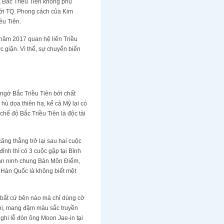
, Bắc Triều Tiên không phụ
với TQ. Phong cách của Kim
iều Tiên.
 năm 2017 quan hệ liên Triều
c giận. Vì thế, sự chuyển biến
 ngờ Bắc Triều Tiên bởi chất
 hù dọa thiên hạ, kể cả Mỹ lại có
 chế độ Bắc Triều Tiên là độc tài
ăng thẳng trở lại sau hai cuộc
ỉnh thì có 3 cuộc gặp tại Bình
 an ninh chung Bàn Môn Điếm,
a Hàn Quốc là không biết mệt
 bất cứ bên nào mà chỉ dùng cờ
 thị, mang đậm màu sắc truyền
ghi lễ đón ông Moon Jae-in tại