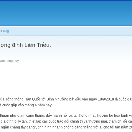
Skip to
main
content
s blog
ng đỉnh Liên Triều.
yentuongthuy
của Tổng thống Hàn Quốc tới Bình Nhưỡng bắt đầu vào ngày 18/9/2018 là cuộc gặp
à cuộc gặp vào tháng 4 năm nay.
thuận như giảm căng thẳng, đẩy mạnh nỗ lực tái thống nhất, hướng tới hòa bình vĩn
ia đình bị ly tán, thiết lập các cuộc trao đổi chính trị và thương mại, thậm chí đề 
 ngắn chẳng tày gang”, tình hình nhanh chóng căng thẳng trở lại cho tới tận năm 