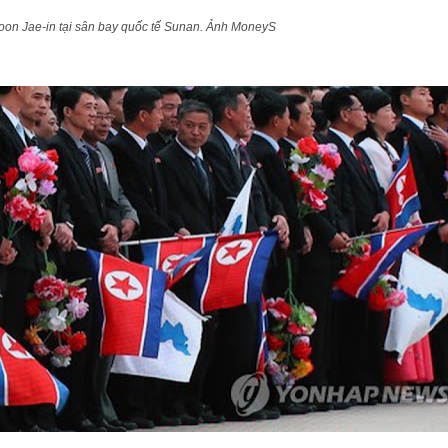
on Jae-in tại sân bay quốc tế Sunan. Ảnh MoneyS