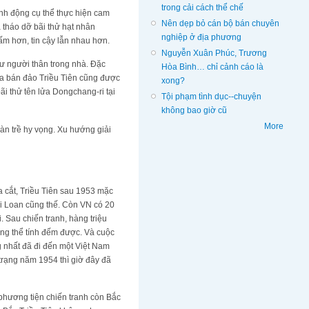
trong cải cách thể chế
nh động cụ thể thực hiện cam
Nên dẹp bỏ cán bộ bán chuyên
 tháo dỡ bãi thử hạt nhân
nghiệp ở địa phương
ấm hơn, tin cậy lẫn nhau hơn.
Nguyễn Xuân Phúc, Trương
 người thân trong nhà. Đặc
Hòa Bình… chỉ cảnh cáo là
hóa bán đảo Triều Tiên cũng được
xong?
ãi thử tên lửa Dongchang-ri tại
Tội phạm tình dục--chuyện
không bao giờ cũ
More
àn trề hy vọng. Xu hướng giải
 cắt, Triều Tiên sau 1953 mặc
ài Loan cũng thế. Còn VN có 20
 Sau chiến tranh, hàng triệu
hông thể tính đếm được. Và cuộc
g nhất đã đi đến một Việt Nam
 trạng năm 1954 thì giờ đây đã
 phương tiện chiến tranh còn Bắc