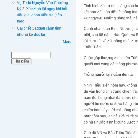
Vụ Tử tù Nguyễn Văn Chưởng:
Tình hình đã trở nên sáng sủa 
Kỳ 2. Xác định tội ngay khi bắt
kết như đã tháo dỡ hệ thống loa
đầu giai đoạn điều tra (tiếp
Punggye-ri. Những động thái này
theo)
Cái chết Gaddafi cảnh tỉnh
Cảnh nhân dân Bình Nhưỡng nồn
những kẻ độc tài
biệt, sau 68 năm, Hàn Quốc và B
tái cam kết và đã thống nhất đượ
More
Triều Tiên.
Biểu mẫu tìm kiếm
Tìm kiếm
Cuộc gặp thượng đỉnh Liên Triều
quyết mọi xung đột bằng phươn
Trông người lại ngẫm đến ta
Nhìn Triều Tiên hôm nay, không 
dù vẫn trong tình trạng chiến t
năm để thống nhất đất nước nhưn
người bỏ nước ra đi và hàng trăm
chiến tranh ấy mới chỉ thống nh
như hôm nay, lạc hậu và trì trệ 
có nửa nước ít nhất cũng được
Chế độ VN và Bắc Triều Tiên đều