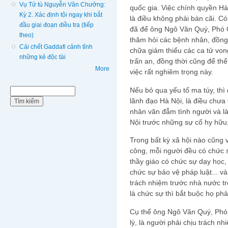
Vụ Tử tù Nguyễn Văn Chưởng:
quốc gia. Việc chính quyền Hà
Kỳ 2. Xác định tội ngay khi bắt
là điều không phải bàn cãi. C
đầu giai đoạn điều tra (tiếp
đã để ông Ngô Văn Quý, Phó C
theo)
thăm hỏi các bệnh nhân, đồng 
Cái chết Gaddafi cảnh tỉnh
chữa giảm thiểu các ca tử vo
những kẻ độc tài
trấn an, đồng thời cũng để th
More
việc rất nghiêm trọng này.
Nếu bỏ qua yếu tố ma túy, thì
Biểu mẫu tìm kiếm
Tìm kiếm
lãnh đạo Hà Nội, là điều chưa
nhân văn đẫm tình người và l
Nội trước những sự cố hy hữu,
Trong bất kỳ xã hội nào cũng 
công, mỗi người đều có chức 
thầy giáo có chức sự dạy học,
chức sự bảo vệ pháp luật... v
trách nhiệm trước nhà nước t
là chức sự thì bắt buộc họ phả
Cụ thể ông Ngô Văn Quý, Phó 
lý, là người phải chịu trách n