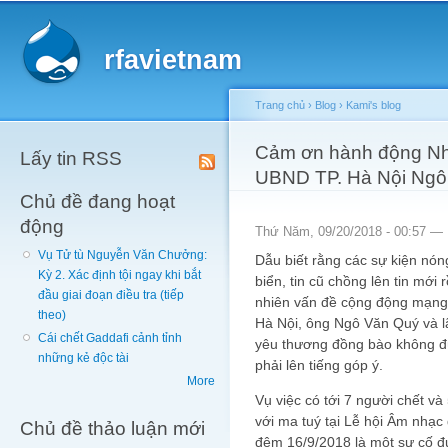
Main menu
Sk
ma
rfavietnam
co
Trang chủ
›
Blog
›
Kami's blog
You are here
Cảm ơn hành động Nh
Lấy tin RSS
UBND TP. Hà Nội Ngô
Chủ đề đang hoạt
động
Thứ Năm, 09/20/2018 - 00:57 —
Vụ Tử tù Nguyễn Văn Chưởng:
Dẫu biết rằng các sự kiện nó
Kỳ 2. Xác định tội ngay khi bắt
biển, tin cũ chồng lên tin mới 
đầu giai đoạn điều tra (tiếp
nhiên vấn đề cộng động mạng 
theo)
Hà Nội, ông Ngô Văn Quý và lã
Cái chết Gaddafi cảnh tỉnh
yêu thương đồng bào không đún
những kẻ độc tài
phải lên tiếng góp ý.
More
Vụ việc có tới 7 người chết và
với ma tuý tại Lễ hội Âm nhạc
Chủ đề thảo luận mới
đêm 16/9/2018 là một sự cố đ