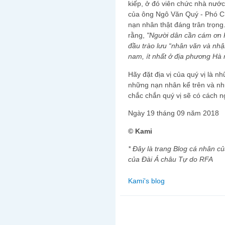
kiếp, ở đó viên chức nhà nước 
của ông Ngô Văn Quý - Phó Ch
nạn nhân thật đáng trân trọn
rằng,
"Người dân cần cám ơn P
đầu trào lưu “nhân văn và nhậ
nam, ít nhất ở địa phương Hà n
Hãy đặt địa vị của quý vị là 
những nạn nhân kể trên và nh
chắc chắn quý vị sẽ có cách n
Ngày 19 tháng 09 năm 2018
© Kami
* Đây là trang Blog cá nhân c
của Đài Á châu Tự do RFA
Kami's blog