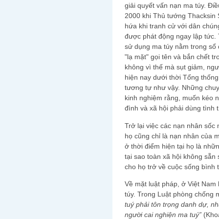
giải quyết vấn nạn ma túy. Đi
2000 khi Thủ tướng Thacksin S
hứa khi tranh cử với dân chúng
được phát động ngay lập tức. 
sử dụng ma túy nằm trong sổ đ
"lạ mặt" gọi tên và bắn chết 
không vì thế mà sụt giảm, ngư
hiện nay dưới thời Tổng thống
tương tự như vậy. Những chuy
kinh nghiệm rằng, muốn kéo ng
đình và xã hội phải dùng tình 
Trở lại việc các nạn nhân sốc 
họ cũng chỉ là nạn nhân của m
ở thời điểm hiện tại họ là nhữ
tại sao toàn xã hội không sẵn 
cho họ trở về cuộc sống bình
Về mặt luật pháp, ở Việt Nam 
túy. Trong Luật phòng chống 
tuý phải tôn trọng danh dự, n
người cai nghiện ma tuý”
(Khoả