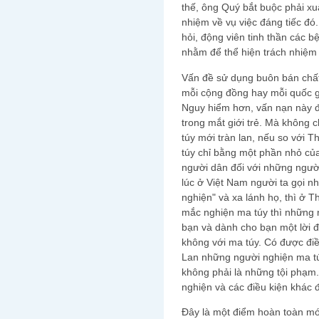
thế, ông Quý bắt buộc phải xuấ
nhiệm về vụ việc đáng tiếc đó
hỏi, động viên tinh thần các 
nhằm để thể hiện trách nhiệm
Vấn đề sử dụng buôn bán chất 
mỗi cộng đồng hay mỗi quốc g
Nguy hiểm hơn, vấn nạn này đã
trong mắt giới trẻ. Mà không 
túy mới tràn lan, nếu so với T
túy chỉ bằng một phần nhỏ của
người dân đối với những ngườ
lúc ở Việt Nam người ta gọi n
nghiện" và xa lánh họ, thì ở T
mắc nghiện ma túy thì những n
bạn và dành cho bạn một lời đ
không với ma túy. Có được điề
Lan những người nghiện ma t
không phải là những tội phạm. 
nghiện và các điều kiện khác đ
Đây là một điểm hoàn toàn mớ