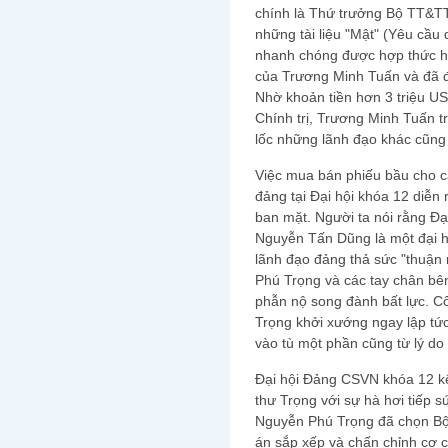
chính là Thứ trưởng Bộ TT&T
những tài liệu "Mật" (Yêu cầ
nhanh chóng được hợp thức h
của Trương Minh Tuấn và đã đ
Nhờ khoản tiền hơn 3 triệu U
Chính trị, Trương Minh Tuấn t
lốc những lãnh đạo khác cũng
Việc mua bán phiếu bầu cho c
đảng tại Đại hội khóa 12 diễn
ban mặt. Người ta nói rằng Đạ
Nguyễn Tấn Dũng là một đại hộ
lãnh đạo đảng thả sức "thuận
Phú Trọng và các tay chân bên
phẫn nộ song đành bất lực. C
Trọng khởi xướng ngay lập tức
vào tù một phần cũng từ lý do 
Đại hội Đảng CSVN khóa 12 kế
thư Trọng với sự hà hơi tiếp s
Nguyễn Phú Trọng đã chọn Bộ
án sắp xếp và chấn chỉnh cơ 