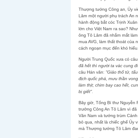
Thượng tướng Công an, Ủy viê
Lâm một người phụ trách An ni
hành động bắt cóc Trịnh Xuân 
lớn cho Việt Nam ra sao? Nhưn
ông Tô Lâm đã nhắm mắt làm 
mua AVG, làm thất thoát của 
cách ngoạn mục đến khó hiểu
Người Trung Quốc xưa có câ
đã hết thì người ta vác cung 
câu Hán văn:
"Giảo thố tử, tẩ
địch quốc phá, mưu thần vong
làm thịt; chim bay cao hết, cu
bị giết"
.
Bây giờ, Tổng Bí thư Nguyễn P
trưởng Công An Tô Lâm vì đã 
Văn Nam và tướng trùm Cảnh 
bỏ qua, nhất là chiếc ghế Ủy 
mà Thượng tướng Tô Lâm đa